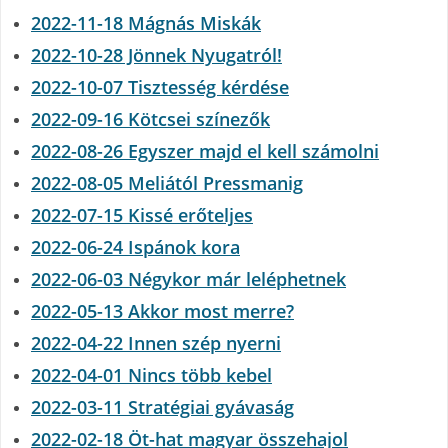
2022-11-18 Mágnás Miskák
2022-10-28 Jönnek Nyugatról!
2022-10-07 Tisztesség kérdése
2022-09-16 Kötcsei színezők
2022-08-26 Egyszer majd el kell számolni
2022-08-05 Meliától Pressmanig
2022-07-15 Kissé erőteljes
2022-06-24 Ispánok kora
2022-06-03 Négykor már leléphetnek
2022-05-13 Akkor most merre?
2022-04-22 Innen szép nyerni
2022-04-01 Nincs több kebel
2022-03-11 Stratégiai gyávaság
2022-02-18 Öt-hat magyar összehajol