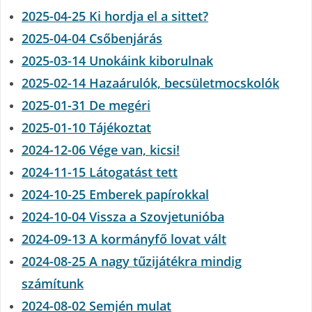
2025-04-25 Ki hordja el a sittet?
2025-04-04 Csőbenjárás
2025-03-14 Unokáink kiborulnak
2025-02-14 Hazaárulók, becsület­mocskolók
2025-01-31 De megéri
2025-01-10 Tájékoztat
2024-12-06 Vége van, kicsi!
2024-11-15 Látogatást tett
2024-10-25 Emberek papírokkal
2024-10-04 Vissza a Szovjetunióba
2024-09-13 A kormányfő lovat vált
2024-08-25 A nagy tűzijátékra mindig
számítunk
2024-08-02 Semjén mulat