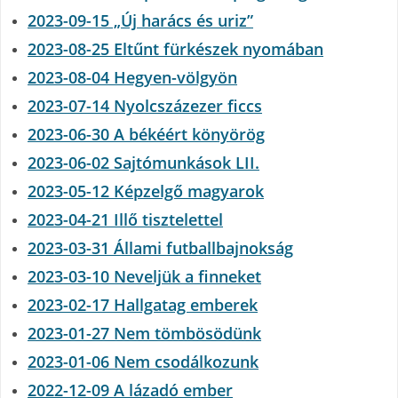
2023-09-15 „Új harács és uriz”
2023-08-25 Eltűnt fürkészek nyomában
2023-08-04 Hegyen-völgyön
2023-07-14 Nyolcszázezer ficcs
2023-06-30 A békéért könyörög
2023-06-02 Sajtómunkások LII.
2023-05-12 Képzelgő magyarok
2023-04-21 Illő tisztelettel
2023-03-31 Állami futballbajnokság
2023-03-10 Neveljük a finneket
2023-02-17 Hallgatag emberek
2023-01-27 Nem tömbösödünk
2023-01-06 Nem csodálkozunk
2022-12-09 A lázadó ember