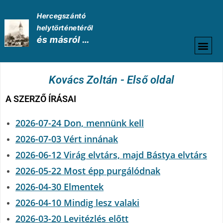
Hercegszántó
helytörténetéről
és másról …
HELYTÖRTÉNETI
Kovács Zoltán - Első oldal
A SZERZŐ ÍRÁSAI
2026-07-24 Don, mennünk kell
2026-07-03 Vért innának
2026-06-12 Virág elvtárs, majd Bástya elvtárs
2026-05-22 Most épp purgálódnak
2026-04-30 Elmentek
2026-04-10 Mindig lesz valaki
2026-03-20 Levitézlés előtt