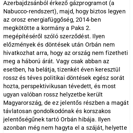
Azerbajdzsánból érkező gázprogramot (a
Nabucco-rendszert), majd, hogy biztos legyen
az orosz energiafüggőség, 2014-ben
megkötötte a kormány a Paks 2.
megépítéséről szóló szerződést. Ilyen
előzmények és döntések után Orbán nem
hivatkozhat arra, hogy az ország nem fizetheti
meg a háború árát. Vagy csak abban az
esetben, ha belátja, tizenkét éven keresztül
rossz és téves politikai döntések egész sorát
hozta, perspektivikusan tévedett, és most
ugyan valóban rossz helyzetbe került
Magyarország, de ez jelentős részben a magát
távlatosan gondolkodónak és korszakos
jelentőségűnek tartó Orbán hibája. Ilyen
azonban még nem hagyta el a száját, helyette