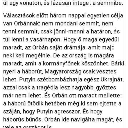
ül egy vonaton, és lázasan integet a semmibe.
Választások előtt három nappal egyetlen célja
van Orbánnak: nem mondani semmit, nem
tenni semmit, csak jönni-menni a határon, és
túl lenni a vasárnapon. Hogy ő maga egyedül
maradt, az Orbán saját drámája, amit majd
neki kell megélnie. De az ország is magára
maradt, amit a kormányfőnek köszönhet. Bárki
nyeri a háborút, Magyarország csak vesztes
lehet. Putyin szétbombázhatja egész Ukrajnát,
azzal csak a tragédia lesz nagyobb, győztes
már nem lehet. És Orbán ott maradt mellette:
a háború ötödik hetében még ki sem ejtette a
száján, hogy Putyin agresszor. És hogy
háborús bűnös. Orbán ide navigálta magát, és
vele az országot is.