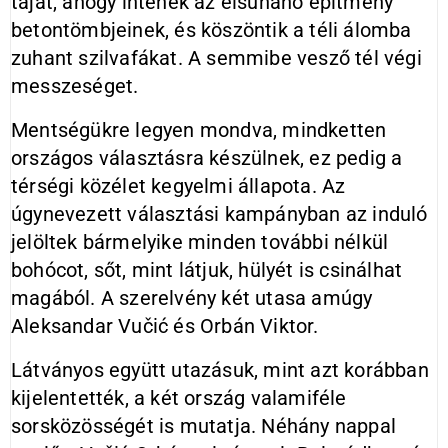
tájat, ahogy intenek az elsuhanó építmény
betontömbjeinek, és köszöntik a téli álomba
zuhant szilvafákat. A semmibe vesző tél végi
messzeséget.
Mentségükre legyen mondva, mindketten
országos választásra készülnek, ez pedig a
térségi közélet kegyelmi állapota. Az
úgynevezett választási kampányban az induló
jelöltek bármelyike minden további nélkül
bohócot, sőt, mint látjuk, hülyét is csinálhat
magából. A szerelvény két utasa amúgy
Aleksandar Vučić és Orbán Viktor.
Látványos együtt utazásuk, mint azt korábban
kijelentették, a két ország valamiféle
sorsközösségét is mutatja. Néhány nappal