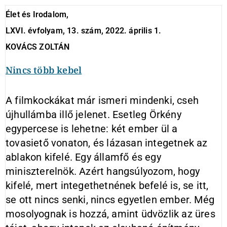
Élet és Irodalom,
LXVI. évfolyam, 13. szám, 2022. április 1.
KOVÁCS ZOLTÁN
Nincs több kebel
A filmkockákat már ismeri mindenki, cseh
újhullámba illő jelenet. Esetleg Örkény
egypercese is lehetne: két ember ül a
tovasiető vonaton, és lázasan integetnek az
ablakon kifelé. Egy államfő és egy
miniszterelnök. Azért hangsúlyozom, hogy
kifelé, mert integethetnének befelé is, se itt,
se ott nincs senki, nincs egyetlen ember. Még
mosolyognak is hozzá, amint üdvözlik az üres