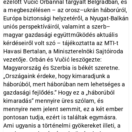
ezelőtt Vučić Orbánnal tárgyalt Belgrádban, és
a megbeszélésen – az orosz–ukrán háborúról,
Európa biztonsági helyzetéről, a Nyugat-Balkán
uniós perspektíváiról, valamint a szerb–
magyar gazdasági együttműködés aktuális
kérdéseiről volt szó – tájékoztatta az MTI-t
Havasi Bertalan, a Miniszterelnöki Sajtóiroda
vezetője. Orbán és Vučić leszögezte:
Magyarország és Szerbia is békét szeretne.
„Országaink érdeke, hogy kimaradjunk a
háborúból, mert háborúban nem lehetséges a
gazdasági fejlődés.” Hogy ez a „háborúból
kimaradás” mennyire üres szólam, és
mennyire nem jelent semmit, ez a két ember
pontosan tudja, ezért is találtak egymásra.
Ami ugyanis a történelmi gyökereket illeti, a