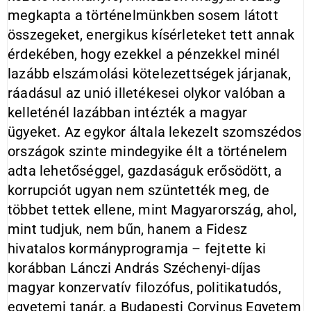
megkapta a történelmünkben sosem látott
összegeket, energikus kísérleteket tett annak
érdekében, hogy ezekkel a pénzekkel minél
lazább elszámolási kötelezettségek járjanak,
ráadásul az unió illetékesei olykor valóban a
kelleténél lazábban intézték a magyar
ügyeket. Az egykor általa lekezelt szomszédos
országok szinte mindegyike élt a történelem
adta lehetőséggel, gazdaságuk erősödött, a
korrupciót ugyan nem szüntették meg, de
többet tettek ellene, mint Magyarország, ahol,
mint tudjuk, nem bűn, hanem a Fidesz
hivatalos kormányprogramja – fejtette ki
korábban Lánczi András Széchenyi-díjas
magyar konzervatív filozófus, politikatudós,
egyetemi tanár, a Budapesti Corvinus Egyetem