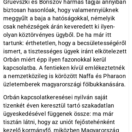
Gruevszki és Boriszov hármas tagjai annyiban
biztosan hasonlóak, hogy valamennyiüknek
meggyűlt a baja a hatóságokkal, némelyik
csak nehézségek árán keveredett ki ilyen-
olyan köztörvényes ügyből. De ha már itt
tartunk: érthetetlen, hogy a becsületességéről
ismert, a tisztességes ügyek iránt elkötelezett
Orbán miért épp ilyen fazonokkal kerül
kapcsolatba. A fentieken kívül emlékeztetnék
a nemzetközileg is körözött Naffa és Pharaon
üzletemberek magyarországi fölbukkanására.
Orbán kapcsolatkeresései nyilván saját
tizenkét éven keresztül tartó szakadatlan
ügyeskedésével függenek össze: ma már
tisztán látni, hogy az uniót fejőstehénként
kezelő kormányfő, miközben Magyarország