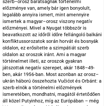
szerb–orosz barátságnak történelmi
előzménye van, amely bár igen bonyolult,
legalább annyira ismert, mint amennyire
ismertek a magyar–orosz viszony negatív
előzményei. Mivel a Nyugat többször is
beavatkozott az időről időre fellángoló balkáni
konfliktussorozatok során horvát és bosnyák
oldalon, ez erősítette a szimpátiát szerb
oldalon az oroszok iránt. Ami a magyar
történelmet illeti, az oroszok gyakran
játszottak negatív szerepet, akár 1848–49-
ben, akár 1956-ban. Most azonban az orosz–
ukrán háború összehozta Vučićot és Orbánt: a
szerb elnök a történelmi előzmények
ismeretében, mondhatni, magától értetődően
áll közel Putyinhoz, míg az Európában – még