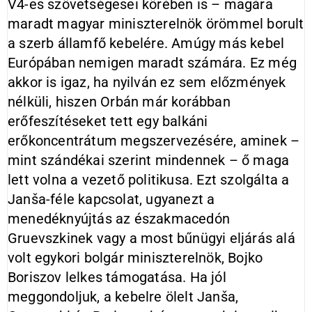
V4-es szövetségesei körében is – magára
maradt magyar miniszterelnök örömmel borult
a szerb államfő kebelére. Amúgy más kebel
Európában nemigen maradt számára. Ez még
akkor is igaz, ha nyilván ez sem előzmények
nélküli, hiszen Orbán már korábban
erőfeszítéseket tett egy balkáni
erőkoncentrátum megszervezésére, aminek –
mint szándékai szerint mindennek – ő maga
lett volna a vezető politikusa. Ezt szolgálta a
Janša-féle kapcsolat, ugyanezt a
menedéknyújtás az északmacedón
Gruevszkinek vagy a most bűnügyi eljárás alá
volt egykori bolgár miniszterelnök, Bojko
Boriszov lelkes támogatása. Ha jól
meggondoljuk, a kebelre ölelt Janša,