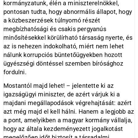
kormányzatunk, élén a miniszterelnökkel,
pontosan tudta, hogy abnormális állapot, hogy
a közbeszerzések túlnyomó részét
megbízhatósági és csakis pergyanús
minősítésekkel körülírható társaság nyerte, és
az is nehezen indokolható, miért nem lehet
nálunk korrupciós büntetőügyekben hozott
ügyészségi döntéssel szemben bírósághoz
fordulni.
Mostantól majd lehet! – jelentette ki az
igazságügyi miniszter, de azért várjuk ki a
majdani megállapodások végrehajtását: azért
azt még majd el kell hálni. Hanem a legjobb az
a pont, amelyikben a magyar kormány vállalja,
hogy az általa kezdeményezett jogalkotást
megelőzően időt biztosít a társadalmi