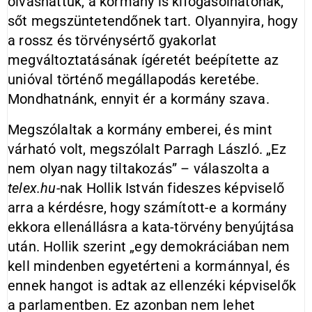
olvashattuk, a kormány is kifogásolhatónak,
sőt megszüntetendőnek tart. Olyannyira, hogy
a rossz és törvénysértő gyakorlat
megváltoztatásának ígéretét beépítette az
unióval történő megállapodás keretébe.
Mondhatnánk, ennyit ér a kormány szava.
Megszólaltak a kormány emberei, és mint
várható volt, megszólalt Parragh László. „Ez
nem olyan nagy tiltakozás” – válaszolta a
telex.hu-
nak Hollik István fideszes képviselő
arra a kérdésre, hogy számított-e a kormány
ekkora ellenállásra a kata-törvény benyújtása
után. Hollik szerint „egy demokráciában nem
kell mindenben egyetérteni a kormánnyal, és
ennek hangot is adtak az ellenzéki képviselők
a parlamentben. Ez azonban nem lehet