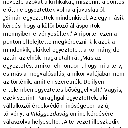
nevezte azokat a kritikákat, miszerint a döntés
előtt ne egyeztettek volna a javaslatról.
„Simán egyeztettek mindenkivel. Az egy másik
kérdés, hogy a különböző álláspontok
mennyiben érvényesültek.” A riporter ezen a
ponton elfelejtette megkérdezni, kik azok a
mindenkik, akikkel egyeztetett a kormány, de
aztán az elnök maga utalt rá: „Más az
egyeztetés, amikor elmondom, hogy mi a terv,
és más a megvalósulás, amikor valójában nem
az történik, amit én szeretnék. De ilyen
értelemben egyeztetés bőséggel volt.” Vagyis,
ezek szerint Parraghgal egyeztettek, aki
vállalkozói érdekvédő minőségében az új
törvényt a
Világgazdaság
online kérdésére
válaszolva helyeselte: „A tervezet illeszkedik