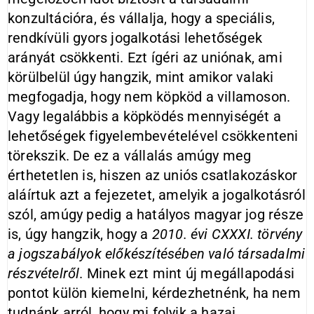
konzultációra, és vállalja, hogy a speciális,
rendkívüli gyors jogalkotási lehetőségek
arányát csökkenti. Ezt ígéri az uniónak, ami
körülbelül úgy hangzik, mint amikor valaki
megfogadja, hogy nem köpköd a villamoson.
Vagy legalábbis a köpködés mennyiségét a
lehetőségek figyelembevételével csökkenteni
törekszik. De ez a vállalás amúgy meg
érthetetlen is, hiszen az uniós csatlakozáskor
aláírtuk azt a fejezetet, amelyik a jogalkotásról
szól, amúgy pedig a hatályos magyar jog része
is, úgy hangzik, hogy a
2010. évi CXXXI. törvény
a jogszabályok előkészítésében való társadalmi
részvételről
. Minek ezt mint új megállapodási
pontot külön kiemelni, kérdezhetnénk, ha nem
tudnánk arról, hogy mi folyik a hazai