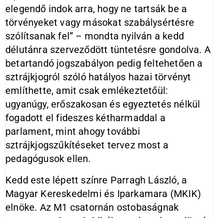
elegendő indok arra, hogy ne tartsák be a
törvényeket vagy másokat szabálysértésre
szólítsanak fel” – mondta nyilván a kedd
délutánra szerveződött tüntetésre gondolva. A
betartandó jogszabályon pedig feltehetően a
sztrájkjogról szóló hatályos hazai törvényt
említhette, amit csak emlékeztetőül:
ugyanúgy, erőszakosan és egyeztetés nélkül
fogadott el fideszes kétharmaddal a
parlament, mint ahogy további
sztrájkjogszűkítéseket tervez most a
pedagógusok ellen.
Kedd este lépett színre Parragh László, a
Magyar Kereskedelmi és Iparkamara (MKIK)
elnöke. Az M1 csatornán ostobaságnak