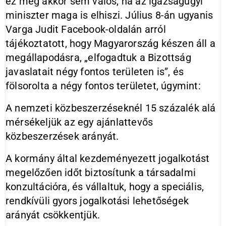
ez még akkor sem valós, ha az igazságügyi
miniszter maga is elhiszi. Július 8-án ugyanis
Varga Judit Facebook-oldalán arról
tájékoztatott, hogy Magyarország készen áll a
megállapodásra, „elfogadtuk a Bizottság
javaslatait négy fontos területen is”, és
fölsorolta a négy fontos területet, úgymint:
A nemzeti közbeszerzéseknél 15 százalék alá
mérsékeljük az egy ajánlattevős
közbeszerzések arányát.
A kormány által kezdeményezett jogalkotást
megelőzően időt biztosítunk a társadalmi
konzultációra, és vállaltuk, hogy a speciális,
rendkívüli gyors jogalkotási lehetőségek
arányát csökkentjük.