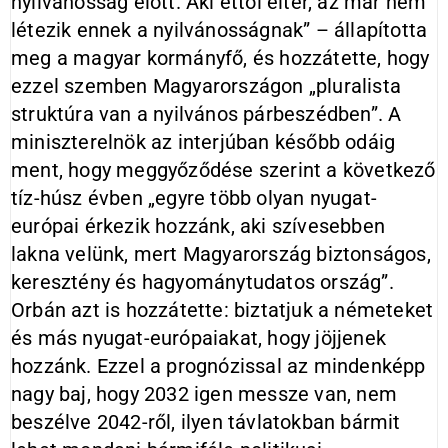
nyilvánosság előtt. Aki ettől eltér, az már nem
létezik ennek a nyilvánosságnak” – állapította
meg a magyar kormányfő, és hozzátette, hogy
ezzel szemben Magyarországon „pluralista
struktúra van a nyilvános párbeszédben”. A
miniszterelnök az interjúban később odáig
ment, hogy meggyőződése szerint a következő
tíz-húsz évben „egyre több olyan nyugat-
európai érkezik hozzánk, aki szívesebben
lakna velünk, mert Magyarország biztonságos,
keresztény és hagyománytudatos ország”.
Orbán azt is hozzátette: biztatjuk a németeket
és más nyugat-európaiakat, hogy jöjjenek
hozzánk. Ezzel a prognózissal az mindenképp
nagy baj, hogy 2032 igen messze van, nem
beszélve 2042-ről, ilyen távlatokban bármit