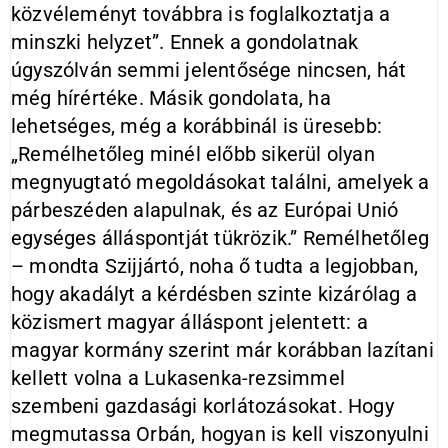
közvéleményt továbbra is foglalkoztatja a
minszki helyzet”. Ennek a gondolatnak
úgyszólván semmi jelentősége nincsen, hát
még hírértéke. Másik gondolata, ha
lehetséges, még a korábbinál is üresebb:
„Remélhetőleg minél előbb sikerül olyan
megnyugtató megoldásokat találni, amelyek a
párbeszéden alapulnak, és az Európai Unió
egységes álláspontját tükrözik.” Remélhetőleg
– mondta Szijjártó, noha ő tudta a legjobban,
hogy akadályt a kérdésben szinte kizárólag a
közismert magyar álláspont jelentett: a
magyar kormány szerint már korábban lazítani
kellett volna a Lukasenka-rezsimmel
szembeni gazdasági korlátozásokat. Hogy
megmutassa Orbán, hogyan is kell viszonyulni