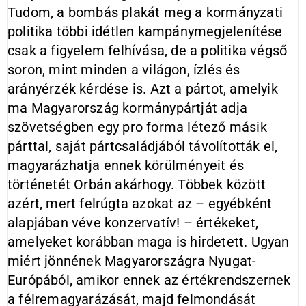
Tudom, a bombás plakát meg a kormányzati
politika többi idétlen kampánymegjelenítése
csak a figyelem felhívása, de a politika végső
soron, mint minden a világon, ízlés és
arányérzék kérdése is. Azt a pártot, amelyik
ma Magyarország kormánypártját adja
szövetségben egy pro forma létező másik
párttal, saját pártcsaládjából távolították el,
magyarázhatja ennek körülményeit és
történetét Orbán akárhogy. Többek között
azért, mert felrúgta azokat az – egyébként
alapjában véve konzervatív! – értékeket,
amelyeket korábban maga is hirdetett. Ugyan
miért jönnének Magyarországra Nyugat-
Európából, amikor ennek az értékrendszernek
a félremagyarázását, majd felmondását