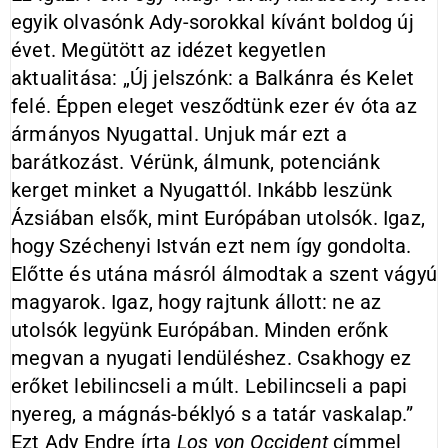
egyik olvasónk Ady-sorokkal kívánt boldog új
évet. Megütött az idézet kegyetlen
aktualitása: „Új jelszónk: a Balkánra és Kelet
felé. Éppen eleget vesződtünk ezer év óta az
ármányos Nyugattal. Unjuk már ezt a
barátkozást. Vérünk, álmunk, potenciánk
kerget minket a Nyugattól. Inkább leszünk
Ázsiában elsők, mint Európában utolsók. Igaz,
hogy Széchenyi István ezt nem így gondolta.
Előtte és utána másról álmodtak a szent vágyú
magyarok. Igaz, hogy rajtunk állott: ne az
utolsók legyünk Európában. Minden erőnk
megvan a nyugati lendüléshez. Csakhogy ez
erőket lebilincseli a múlt. Lebilincseli a papi
nyereg, a mágnás-béklyó s a tatár vaskalap.”
Ezt Ady Endre írta
Los von Occident
címmel