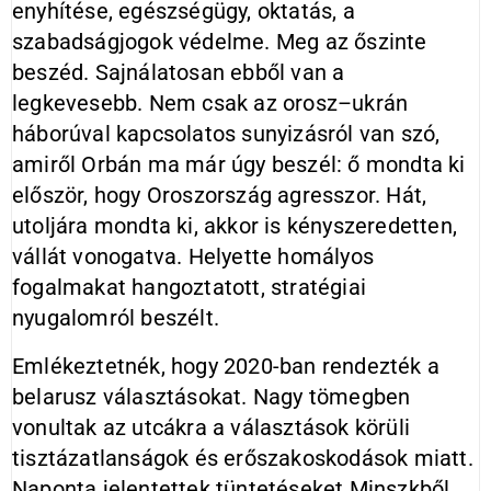
enyhítése, egészségügy, oktatás, a
szabadságjogok védelme. Meg az őszinte
beszéd. Sajnálatosan ebből van a
legkevesebb. Nem csak az orosz–ukrán
háborúval kapcsolatos sunyizásról van szó,
amiről Orbán ma már úgy beszél: ő mondta ki
először, hogy Oroszország agresszor. Hát,
utoljára mondta ki, akkor is kényszeredetten,
vállát vonogatva. Helyette homályos
fogalmakat hangoztatott, stratégiai
nyugalomról beszélt.
Emlékeztetnék, hogy 2020-ban rendezték a
belarusz választásokat. Nagy tömegben
vonultak az utcákra a választások körüli
tisztázatlanságok és erőszakoskodások miatt.
Naponta jelentettek tüntetéseket Minszkből,