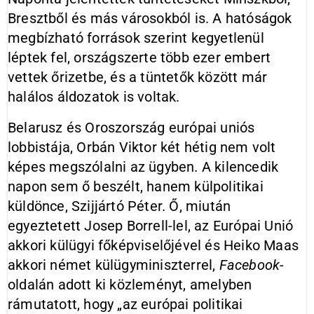
Bresztből és más városokból is. A hatóságok
megbízható források szerint kegyetlenül
léptek fel, országszerte több ezer embert
vettek őrizetbe, és a tüntetők között már
halálos áldozatok is voltak.
Belarusz és Oroszország európai uniós
lobbistája, Orbán Viktor két hétig nem volt
képes megszólalni az ügyben. A kilencedik
napon sem ő beszélt, hanem külpolitikai
küldönce, Szijjártó Péter. Ő, miután
egyeztetett Josep Borrell-lel, az Európai Unió
akkori külügyi főképviselőjével és Heiko Maas
akkori német külügyminiszterrel,
Facebook
-
oldalán adott ki közleményt, amelyben
rámutatott, hogy „az európai politikai