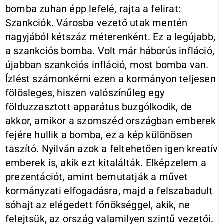
bomba zuhan épp lefelé, rajta a felirat:
Szankciók. Városba vezető utak mentén
nagyjából kétszáz méterenként. Ez a legújabb,
a szankciós bomba. Volt már háborús infláció,
újabban szankciós infláció, most bomba van.
Ízlést számonkérni ezen a kormányon teljesen
fölösleges, hiszen valószínűleg egy
földuzzasztott apparátus buzgólkodik, de
akkor, amikor a szomszéd országban emberek
fejére hullik a bomba, ez a kép különösen
taszító. Nyilván azok a feltehetően igen kreatív
emberek is, akik ezt kitalálták. Elképzelem a
prezentációt, amint bemutatják a művet
kormányzati elfogadásra, majd a felszabadult
sóhajt az elégedett főnökséggel, akik, ne
felejtsük, az ország valamilyen szintű vezetői.