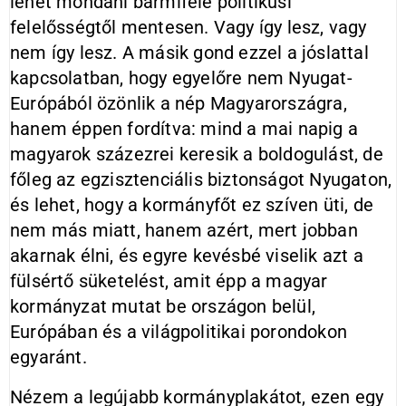
lehet mondani bármiféle politikusi
felelősségtől mentesen. Vagy így lesz, vagy
nem így lesz. A másik gond ezzel a jóslattal
kapcsolatban, hogy egyelőre nem Nyugat-
Európából özönlik a nép Magyarországra,
hanem éppen fordítva: mind a mai napig a
magyarok százezrei keresik a boldogulást, de
főleg az egzisztenciális biztonságot Nyugaton,
és lehet, hogy a kormányfőt ez szíven üti, de
nem más miatt, hanem azért, mert jobban
akarnak élni, és egyre kevésbé viselik azt a
fülsértő süketelést, amit épp a magyar
kormányzat mutat be országon belül,
Európában és a világpolitikai porondokon
egyaránt.
Nézem a legújabb kormányplakátot, ezen egy