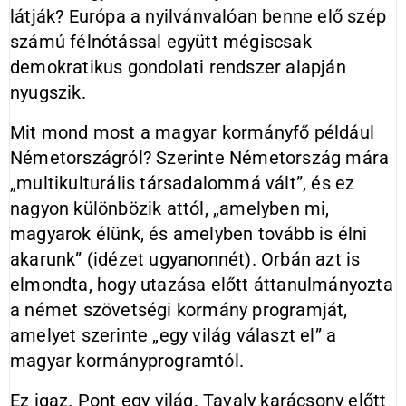
látják? Európa a nyilvánvalóan benne elő szép
számú félnótással együtt mégiscsak
demokratikus gondolati rendszer alapján
nyugszik.
Mit mond most a magyar kormányfő például
Németországról? Szerinte Németország mára
„multikulturális társadalommá vált”, és ez
nagyon különbözik attól, „amelyben mi,
magyarok élünk, és amelyben tovább is élni
akarunk” (idézet ugyanonnét). Orbán azt is
elmondta, hogy utazása előtt áttanulmányozta
a német szövetségi kormány programját,
amelyet szerinte „egy világ választ el” a
magyar kormányprogramtól.
Ez igaz. Pont egy világ. Tavaly karácsony előtt