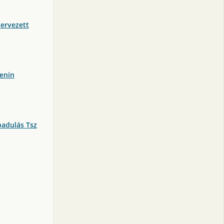
zervezett
enin
badulás Tsz