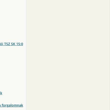
i TSZ SK 15:0
ok
a forgalomnak