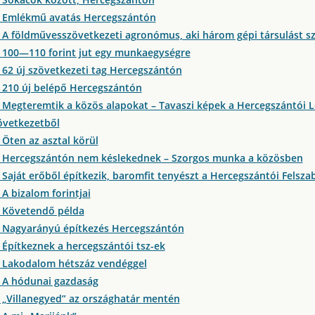
3 Emlékmű avatás Hercegszántón
 A földművesszövetkezeti agronómus, aki három gépi társulást s
 100—110 forint jut egy munkaegységre
 62 új szövetkezeti tag Hercegszántón
 210 új belépő Hercegszántón
 Megteremtik a közös alapokat – Tavaszi képek a Hercegszántói L
övetkezetből
 Öten az asztal körül
9 Hercegszántón nem késlekednek – Szorgos munka a közösben
 Saját erőből építkezik, baromfit tenyészt a Hercegszántói Felsza
A bizalom forintjai
 Követendő példa
 Nagyarányú építkezés Hercegszántón
 Építkeznek a hercegszántói tsz-ek
 Lakodalom hétszáz vendéggel
 A hódunai gazdaság
 „Villanegyed” az országhatár mentén