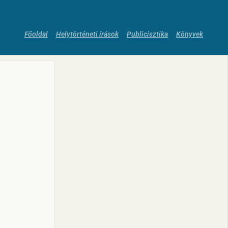
Főoldal
Helytörténeti írások
Publicisztika
Könyvek