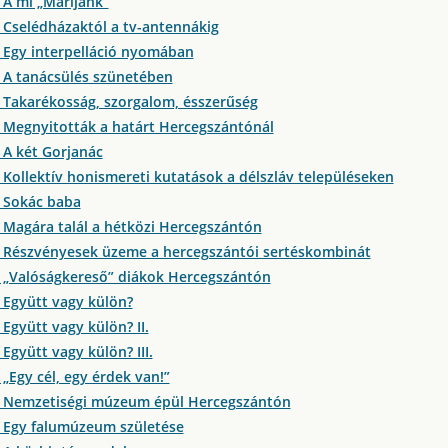
 A mi „Marijánk”
 Cselédházaktól a tv-antennákig
 Egy interpelláció nyomában
 A tanácsülés szünetében
 Takarékosság, szorgalom, ésszerűség
 Megnyitották a határt Hercegszántónál
 A két Gorjanác
 Kollektív honismereti kutatások a délszláv településeken
 Sokác baba
 Magára talál a hétközi Hercegszántón
 Részvényesek üzeme a hercegszántói sertéskombinát
 „Valóságkereső” diákok Hercegszántón
 Együtt vagy külön?
Együtt vagy külön? II.
Együtt vagy külön? III.
„Egy cél, egy érdek van!”
9 Nemzetiségi múzeum épül Hercegszántón
 Egy falumúzeum születése