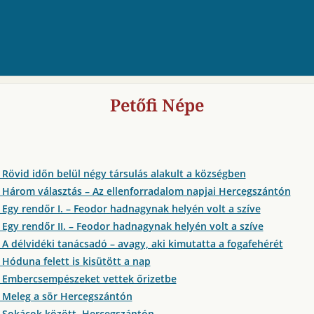
Petőfi Népe
 Rövid időn belül négy társulás alakult a községben
 Három választás – Az ellenforradalom napjai Hercegszántón
 Egy rendőr I. – Feodor hadnagynak helyén volt a szíve
 Egy rendőr II. – Feodor hadnagynak helyén volt a szíve
 A délvidéki tanácsadó – avagy, aki kimutatta a fogafehérét
 Hóduna felett is kisütött a nap
 Embercsempészeket vettek őrizetbe
 Meleg a sör Hercegszántón
 Sokácok között, Hercegszántón