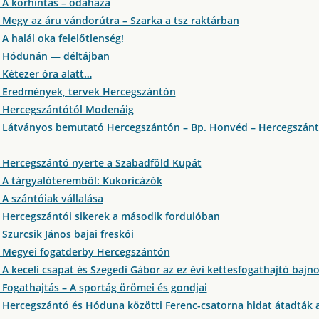
 A körhintás – odahaza
 Megy az áru vándorútra – Szarka a tsz raktárban
A halál oka felelőtlenség!
1 Hódunán — déltájban
 Kétezer óra alatt…
 Eredmények, tervek Hercegszántón
 Hercegszántótól Modenáig
 Látványos bemutató Hercegszántón – Bp. Honvéd – Hercegszántó
 Hercegszántó nyerte a Szabadföld Kupát
 A tárgyalóteremből: Kukoricázók
 A szántóiak vállalása
 Hercegszántói sikerek a második fordulóban
Szurcsik János bajai freskói
 Megyei fogatderby Hercegszántón
 A keceli csapat és Szegedi Gábor az ez évi kettesfogathajtó bajn
 Fogathajtás – A sportág örömei és gondjai
 Hercegszántó és Hóduna közötti Ferenc-csatorna hidat átadták 