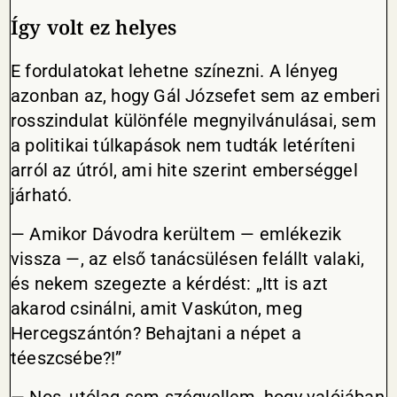
Így volt ez helyes
E fordulatokat lehetne színezni. A lényeg
azonban az, hogy Gál Józsefet sem az emberi
rosszindulat különféle megnyilvánulásai, sem
a politikai túlkapások nem tudták letéríteni
arról az útról, ami hite szerint emberséggel
járható.
— Amikor Dávodra kerültem — emlékezik
vissza —, az első tanácsülésen felállt valaki,
és nekem szegezte a kérdést: „Itt is azt
akarod csinálni, amit Vaskúton, meg
Hercegszántón? Behajtani a népet a
téeszcsébe?!”