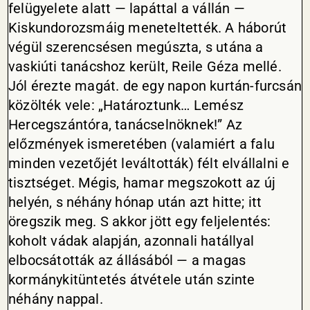
felügyelete alatt — lapáttal a vállán —
Kiskundorozsmáig meneteltették. A háborút
végül szerencsésen megúszta, s utána a
vaskiúti tanácshoz került, Reile Géza mellé.
Jól érezte magát. de egy napon kurtán-furcsán
közölték vele: „Határoztunk… Lemész
Hercegszántóra, tanácselnöknek!” Az
előzmények ismeretében (valamiért a falu
minden vezetőjét leváltották) félt elvállalni e
tisztséget. Mégis, hamar megszokott az új
helyén, s néhány hónap után azt hitte; itt
öregszik meg. S akkor jött egy feljelentés:
koholt vádak alapján, azonnali hatállyal
elbocsátották az állásából — a magas
kormánykitüntetés átvétele után szinte
néhány nappal.