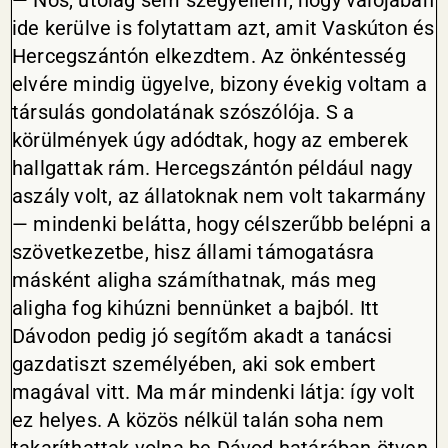
— Nos, utólag sem szégyellem, hogy valójában
ide kerülve is folytattam azt, amit Vaskúton és
Hercegszántón elkezdtem. Az önkéntesség
elvére mindig ügyelve, bizony évekig voltam a
társulás gondolatának szószólója. S a
körülmények úgy adódtak, hogy az emberek
hallgattak rám. Hercegszántón például nagy
aszály volt, az állatoknak nem volt takarmány
— mindenki belátta, hogy célszerűbb belépni a
szövetkezetbe, hisz állami támogatásra
másként aligha számíthatnak, más meg
aligha fog kihúzni bennünket a bajból. Itt
Dávodon pedig jó segítőm akadt a tanácsi
gazdatiszt személyében, aki sok embert
magával vitt. Ma már mindenki látja: így volt
ez helyes. A közös nélkül talán soha nem