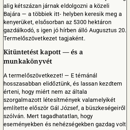
alig kétszázan járnak eldolgozni a közeli
Bajára — a többiek itt- helyben keresik meg a
kenyerüket, elsősorban az 5300 hektáron
gazdálkodó, s igen jó hírben álló Augusztus 20.
Termelőszövetkezet tagjaként.
Kitüntetést kapott — és a
munkakönyvét
A termelőszövetkezet! — E témánál
hosszasabban elidőztünk, és lassan kezdtem
érteni, hogy miért nem az általa
szorgalmazott létesítmények valamelyikét
említette először Gál József, a büszkeségeiről
szólván. Mert tagadhatatlan, hogy
eseményekben és nehézségekben gazdag volt