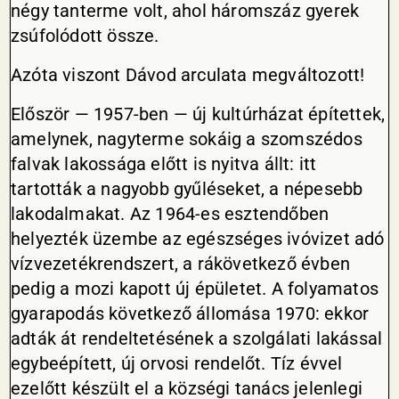
négy tanterme volt, ahol háromszáz gyerek
zsúfolódott össze.
Azóta viszont Dávod arculata megváltozott!
Először — 1957-ben — új kultúrházat építettek,
amelynek, nagyterme sokáig a szomszédos
falvak lakossága előtt is nyitva állt: itt
tartották a nagyobb gyűléseket, a népesebb
lakodalmakat. Az 1964-es esztendőben
helyezték üzembe az egészséges ivóvizet adó
vízvezetékrendszert, a rákövetkező évben
pedig a mozi kapott új épületet. A folyamatos
gyarapodás következő állomása 1970: ekkor
adták át rendeltetésének a szolgálati lakással
egybeépített, új orvosi rendelőt. Tíz évvel
ezelőtt készült el a községi tanács jelenlegi