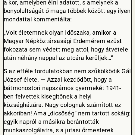
a kor, amelyben élni adatott, s amelynek a
bonyolultságát ő maga többek között egy ilyen
mondattal kommentálta:
„Volt életemnek olyan időszaka, amikor a
Magyar Népköztársasági Érdemérem ezüst
fokozata sem védett meg attól, hogy átvétele
után néhány nappal az utcára kerüljek…”
S az efféle fordulatokban nem szűkölködik Gál
József élete. — Azzal kezdődött, hogy a
bátmonostori napszámos gyermekét 1941-
ben felvették kisegítőnek a helyi
községházára. Nagy dolognak számított ez
akkoriban! Ama „dicsőség” nem tartott sokáig:
egyik napról a másikra berántották
munkaszolgálatra, s a jutasi őrmesterek