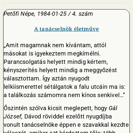
Petőfi Népe, 1984-01-25 / 4. szám
A tanácselnök életműve
„Amit magamnak nem kívántam, attól
másokat is igyekeztem megkímélni.
Parancsolgatás helyett mindig kértem,
kényszerítés helyett mindig a meggyőzést
választottam. Így aztán nyugodt
lelkiismerettel sétálgatok a falu utcáin ma is:
a találkozás számomra nem kínos senkivel…”
Őszintén szólva kicsit meglepett, hogy
Gál
József,
Dávod röviddel ezelőtt nyugdíjba
vonult tanácselnöke éppen e szavakkal kezdte