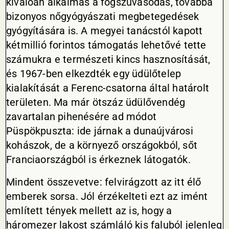
kiválóan alkalmas a fogszuvasodás, továbbá
bizonyos nőgyógyászati megbetegedések
gyógyítására is. A megyei tanácstól kapott
kétmillió forintos támogatás lehetővé tette
számukra e természeti kincs hasznosítását,
és 1967-ben elkezdték egy üdülőtelep
kialakítását a Ferenc-csatorna által határolt
területen. Ma már ötszáz üdülővendég
zavartalan pihenésére ad módot
Püspökpuszta: ide járnak a dunaújvárosi
kohászok, de a környező országokból, sőt
Franciaországból is érkeznek látogatók.
Mindent összevetve: felvirágzott az itt élő
emberek sorsa. Jól érzékelteti ezt az imént
említett tények mellett az is, hogy a
háromezer lakost számláló kis faluból jelenleg