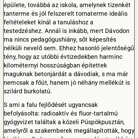
épülete, továbbá az iskola, amelynek tizenkét
tanterme és jól felszerelt tornaterme ideális
feltételeket kínál a tanuláshoz a
testedzéshez. Annál is inkább, mert Dávodon
ma nincs pedagógushiány, sőt képesítés
nélküli nevelő sem. Ehhez hasonló jelentőségű
tény, hogy az utóbbi évtizedekben harminc
kilométernyi hosszúságban építettek
maguknak betonjárdát a dávodiak, s ma már
nemcsak a főút, hanem jó néhány mellékút is
szilárd burkolatú.
S ami a falu fejlődését ugyancsak
befolyásolta: radioaktív és fluor-tartalmú
gyógyvizet találtak a közeli Püspökpusztán,
amelyről a szakemberek megállapították, hogy