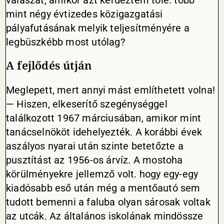
válaszát, amikor azt kérdeztem tőle: több
mint négy évtizedes közigazgatási
pályafutásának melyik teljesítményére a
legbüszkébb most utólag?
A fejlődés útján
Meglepett, mert annyi mást említhetett volna!
— Hiszen, elkeserítő szegénységgel
találkozott 1967 márciusában, amikor mint
tanácselnököt idehelyezték. A korábbi évek
aszályos nyarai után szinte betetőzte a
pusztítást az 1956-os árvíz. A mostoha
körülményekre jellemző volt. hogy egy-egy
kiadósabb eső után még a mentőautó sem
tudott bemenni a faluba olyan sárosak voltak
az utcák. Az általános iskolának mindössze