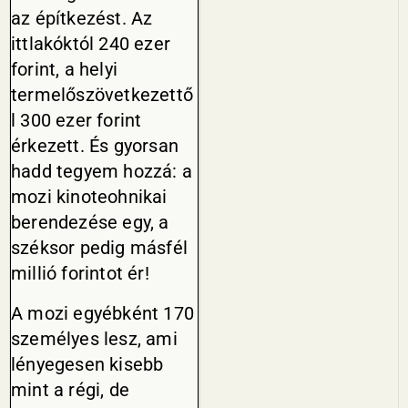
az építkezést. Az
ittlakóktól 240 ezer
forint, a helyi
termelőszövetkezettő
l 300 ezer forint
érkezett. És gyorsan
hadd tegyem hozzá: a
mozi kinoteohnikai
berendezése egy, a
széksor pedig másfél
millió forintot ér!
A mozi egyébként 170
személyes lesz, ami
lényegesen kisebb
mint a régi, de