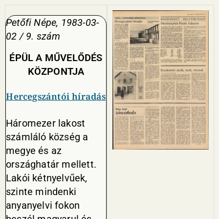
Petőfi Népe, 1983-03-
02 / 9. szám
ÉPÜL A MŰVELŐDÉS
KÖZPONTJA
Hercegszántói híradás
Háromezer lakost
számláló község a
megye és az
országhatár mellett.
Lakói kétnyelvűek,
szinte mindenki
anyanyelvi fokon