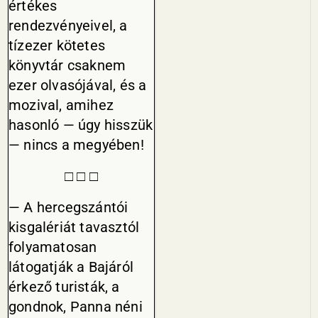
értékes
rendezvényeivel, a
tízezer kötetes
könyvtár csaknem
ezer olvasójával, és a
mozival, amihez
hasonló — úgy hisszük
— nincs a megyében!
□ □ □
— A hercegszántói
kisgalériát tavasztól
folyamatosan
látogatják a Bajáról
érkező turisták, a
gondnok, Panna néni