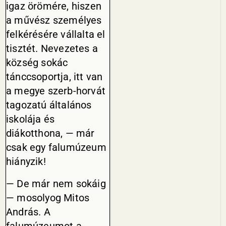
igaz örömére, hiszen
a művész személyes
felkérésére vállalta el
tisztét. Nevezetes a
község sokác
tánccsoportja, itt van
a megye szerb-horvát
tagozatú általános
iskolája és
diákotthona, — már
csak egy falumúzeum
hiányzik!
— De már nem sokáig
— mosolyog Mitos
András. A