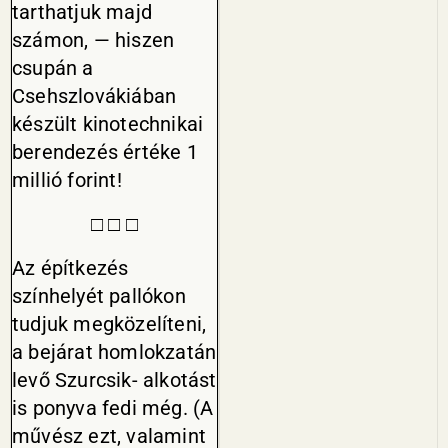
tarthatjuk majd
számon, — hiszen
csupán a
Csehszlovákiában
készült kinotechnikai
berendezés értéke 1
millió forint!
□ □ □
Az építkezés
színhelyét pallókon
tudjuk megközelíteni,
a bejárat homlokzatán
levő Szurcsik- alkotást
is ponyva fedi még. (A
művész ezt, valamint