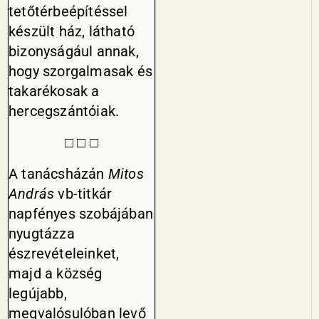
tetőtérbeépítéssel
készült ház, látható
bizonyságául annak,
hogy szorgalmasak és
takarékosak a
hercegszántóiak.
□ □ □
A tanácsházán
Mitos
András
vb-titkár
napfényes szobájában
nyugtázza
észrevételeinket,
majd a község
legújabb,
megvalósulóban levő