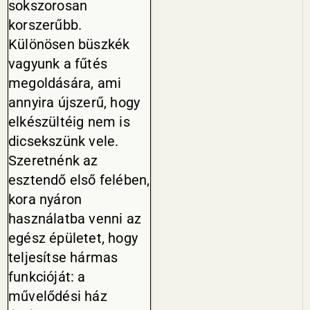
sokszorosan
korszerűbb.
Különösen büszkék
vagyunk a fűtés
megoldására, ami
annyira újszerű, hogy
elkészültéig nem is
dicsekszünk vele.
Szeretnénk az
esztendő első felében,
kora nyáron
használatba venni az
egész épületet, hogy
teljesítse hármas
funkcióját: a
művelődési ház