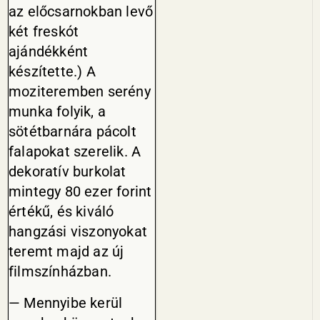
az előcsarnokban levő
két freskót
ajándékként
készítette.) A
moziteremben serény
munka folyik, a
sötétbarnára pácolt
falapokat szerelik. A
dekoratív burkolat
mintegy 80 ezer forint
értékű, és kiváló
hangzási viszonyokat
teremt majd az új
filmszínházban.
— Mennyibe kerül