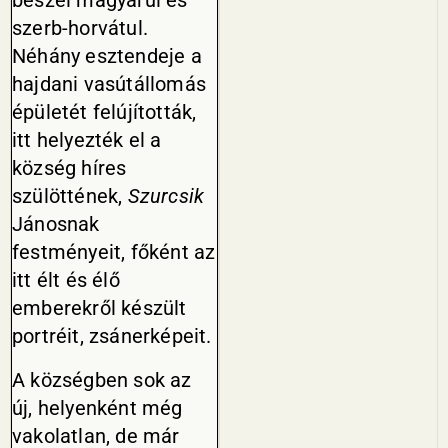
beszél magyarul és
szerb-horvátul.
Néhány esztendeje a
hajdani vasútállomás
épületét felújították,
itt helyezték el a
község híres
szülöttének,
Szurcsik
Jánosnak
festményeit, főként az
itt élt és élő
emberekről készült
portréit, zsánerképeit.
A községben sok az
új, helyenként még
vakolatlan, de már