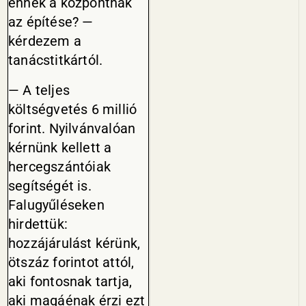
ennek a központnak
az építése? —
kérdezem a
tanácstitkártól.
— A teljes
költségvetés 6 millió
forint. Nyilvánvalóan
kérnünk kellett a
hercegszántóiak
segítségét is.
Falugyűléseken
hirdettük:
hozzájárulást kérünk,
ötszáz forintot attól,
aki fontosnak tartja,
aki magáénak érzi ezt