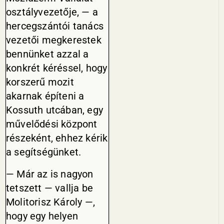
osztályvezetője, — a
hercegszántói tanács
vezetői megkerestek
bennünket azzal a
konkrét kéréssel, hogy
korszerű mozit
akarnak építeni a
Kossuth utcában, egy
művelődési központ
részeként, ehhez kérik
a segítségünket.
— Már az is nagyon
tetszett — vallja be
Molitorisz Károly —,
hogy egy helyen