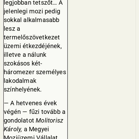
legjobban tetszőt… A
jelenlegi mozi pedig
sokkal alkalmasabb
lesz a
termelőszövetkezet
üzemi étkezdéjének,
illetve a nálunk
szokásos két-
háromezer személyes
lakodalmak
színhelyének.
— A hetvenes évek
végén — fűzi tovább a
gondolatot
Molitorisz
Károly,
a Megyei
Moziüzemi Vállalat