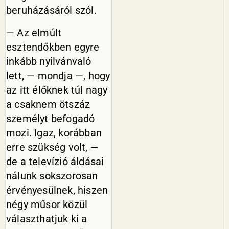
beruházásáról szól.
— Az elmúlt
esztendőkben egyre
inkább nyilvánvaló
lett, — mondja —, hogy
az itt élőknek túl nagy
a csaknem ötszáz
személyt befogadó
mozi. Igaz, korábban
erre szükség volt, —
de a televízió áldásai
nálunk sokszorosan
érvényesülnek, hiszen
négy műsor közül
választhatjuk ki a