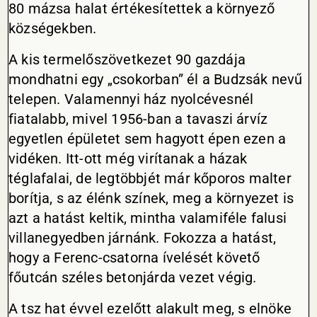
80 mázsa halat értékesítettek a környező
községekben.
A kis termelőszövetkezet 90 gazdája
mondhatni egy „csokorban” él a Budzsák nevű
telepen. Valamennyi ház nyolcévesnél
fiatalabb, mivel 1956-ban a tavaszi árvíz
egyetlen épületet sem hagyott épen ezen a
vidéken. Itt-ott még virítanak a házak
téglafalai, de legtöbbjét már kőporos malter
borítja, s az élénk színek, meg a környezet is
azt a hatást keltik, mintha valamiféle falusi
villanegyedben járnánk. Fokozza a hatást,
hogy a Ferenc-csatorna ívelését követő
főutcán széles betonjárda vezet végig.
A tsz hat évvel ezelőtt alakult meg, s elnöke