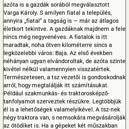
azóta is a gazdák sorából megválasztott
Varga Károly. S amilyen fiatal a település,
annyira „fiatal” a tagság is — már az átlagos
életkort tekintve. A gazdáknak majdnem a fele
nincs még negyvenéves. A fiatalok is itt
maradtak, noha ötven kilométerre sincs a
legközelebbi város: Baja. Az első években
néhányan ugyan elvándoroltak, de azóta szinte
kivétel nélkül valamennyien visszatértek.
Természetesen, a tsz vezetői is gondoskodnak
arról, hogy megtalálják itt számításukat.
Például szakmunkás- és traktorosképző-
tanfolyamot szerveztek részükre. Legtöbbjük
él is a lehetőségek valamelyikével. A tsz-nek
négy traktora van, s nemsokára megvásárolják
az ötödiket is. Ha a gépeket két műszakban