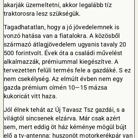
akarják üzemeltetni, akkor legalább tíz
traktorosra lesz szükségük.
Tagadhatatlan, hogy a jó jövedelemnek is
vonzó hatása van a fiatalokra. A közösből
származó átlagjövedelem ugyanis tavaly 20
500 forintvolt. Évek óta a családi művelést
alkalmazzák, prémiummal kiegészítve. A
tervezetten felüli termés fele a gazdáké. S ez
nem csekélység. Az elmúlt évben nem egy
gazda prémium címén 10—15 mázsa
kukoricát vitt haza.
Jól élnek tehát az Új Tavasz Tsz gazdái, s a
világtól sincsenek elzárva. Már csak azért
sem, mert eddig öt ház kéménye mögül bújt
elő a tv-antenna: huszonöt motorkerékpár van