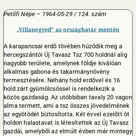
Petőfi Népe
–
1964-05-29 / 124. szám
„Villanegyed” az országhatár mentén
A karapancsai erdő tövében húzódik meg a
hercegszántói Új Tavasz Tsz 700 holdnál alig
nagyobb területe, amelynek földje kiválóan
alkalmas gabona és takarmánynövény
termesztésére. Néhány hold erdővel és 16
hold zárt gyümölcsössel is rendelkezik a
közös gazdaság. Az utóbbiban tavaly 20 vagon
alma termett, ami a tsz összes jövedelmének
az egyötödét biztosította. Két évvel ezelőtt öt
holdon halastavat is létesítettek az Új Tavasz
gazdái, amelyből az elmúlt évben már mintegy