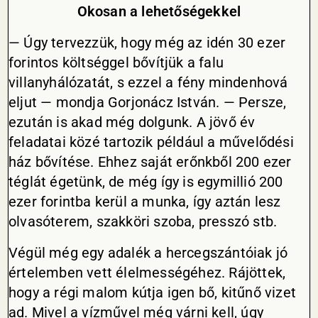
Okosan a lehetőségekkel
— Úgy tervezzük, hogy még az idén 30 ezer
forintos költséggel bővítjük a falu
villanyhálózatát, s ezzel a fény mindenhová
eljut — mondja Gorjonácz István. — Persze,
ezután is akad még dolgunk. A jövő év
feladatai közé tartozik például a művelődési
ház bővítése. Ehhez saját erőnkből 200 ezer
téglát égetünk, de még így is egymillió 200
ezer forintba kerül a munka, így aztán lesz
olvasóterem, szakköri szoba, presszó stb.
Végül még egy adalék a hercegszántóiak jó
értelemben vett élelmességéhez. Rájöttek,
hogy a régi malom kútja igen bő, kitűnő vizet
ad. Mivel a vízművel még várni kell, úgy