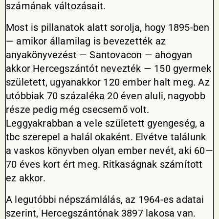
számának változásait.
Most is pillanatok alatt sorolja, hogy 1895-ben
— amikor államilag is bevezették az
anyakönyvezést — Santovacon — ahogyan
akkor Hercegszántót nevezték — 150 gyermek
született, ugyanakkor 120 ember halt meg. Az
utóbbiak 70 százaléka 20 éven aluli, nagyobb
része pedig még csecsemő volt.
Leggyakrabban a vele született gyengeség, a
tbc szerepel a halál okaként. Elvétve találunk
a vaskos könyvben olyan ember nevét, aki 60—
70 éves kort ért meg. Ritkaságnak számított
ez akkor.
A legutóbbi népszámlálás, az 1964-es adatai
szerint, Hercegszántónak 3897 lakosa van.