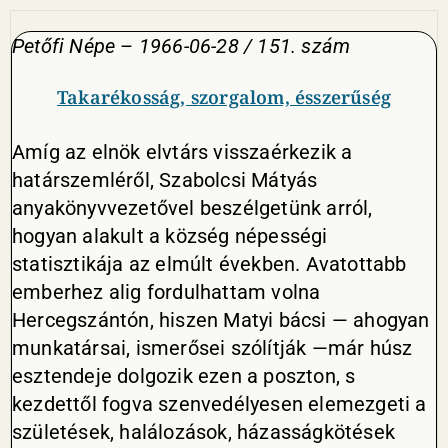
Petőfi Népe
–
1966-06-28 / 151. szám
Takarékosság, szorgalom, ésszerűség
Amíg az elnök elvtárs visszaérkezik a
határszemléről, Szabolcsi Mátyás
anyakönyvvezetővel beszélgetünk arról,
hogyan alakult a község népességi
statisztikája az elmúlt években. Avatottabb
emberhez alig fordulhattam volna
Hercegszántón, hiszen Matyi bácsi — ahogyan
munkatársai, ismerősei szólítják —már húsz
esztendeje dolgozik ezen a poszton, s
kezdettől fogva szenvedélyesen elemezgeti a
születések, halálozások, házasságkötések