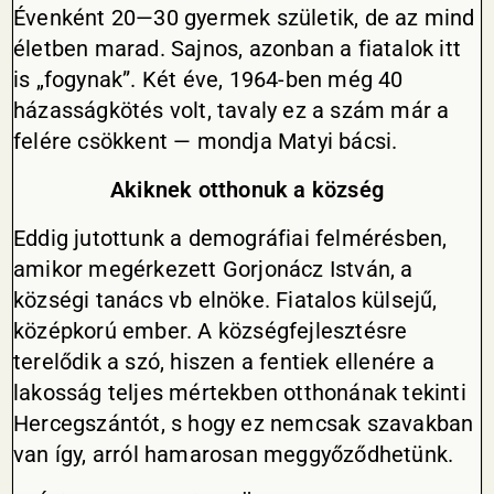
Évenként 20—30 gyermek születik, de az mind
életben marad. Sajnos, azonban a fiatalok itt
is „fogynak”. Két éve, 1964-ben még 40
házasságkötés volt, tavaly ez a szám már a
felére csökkent — mondja Matyi bácsi.
Akiknek otthonuk a község
Eddig jutottunk a demográfiai felmérésben,
amikor megérkezett Gorjonácz István, a
községi tanács vb elnöke. Fiatalos külsejű,
középkorú ember. A
községfejlesztésre
terelődik a szó, hiszen a fentiek ellenére a
lakosság teljes mértekben otthonának tekinti
Hercegszántót, s hogy ez nemcsak szavakban
van így, arról hamarosan meggyőződhetünk.