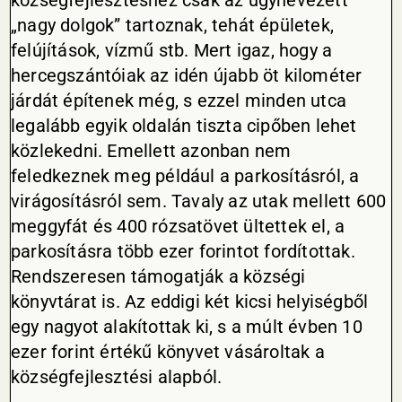
községfejlesztéshez csak az úgynevezett
„nagy dolgok” tartoznak, tehát épületek,
felújítások, vízmű stb. Mert igaz, hogy a
hercegszántóiak az idén újabb öt kilométer
járdát építenek még, s ezzel minden utca
legalább egyik oldalán tiszta cipőben lehet
közlekedni. Emellett azonban nem
feledkeznek meg például a parkosításról, a
virágosításról sem. Tavaly az utak mellett 600
meggyfát és 400 rózsatövet ültettek el, a
parkosításra több ezer forintot fordítottak.
Rendszeresen támogatják a községi
könyvtárat is. Az eddigi két kicsi helyiségből
egy nagyot alakítottak ki, s a múlt évben 10
ezer forint értékű könyvet vásároltak a
községfejlesztési alapból.