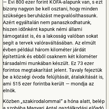
— Évi 800 ezer forint KÖFA-alapunk van, s ezt
bizony nagyon be kell osztani, hogy minden
szükséges beruházást megvalósíthassunk.
Azért egyáltalán nem panaszkodhatunk,
hiszen időnként kapunk némi állami
támogatást is, és a lakosság valóban sokat
segít a tervek valóraváltásában. Az elmúlt
évben például három kilométer járdát
építettünk és ebből csaknem két kilométer
társadalmi munkában készült. Ez 73 ezer
forintos megtakarítást jelent. Tavaly fejeztük
be a községi óvoda felújítását, átalakítását is,
ami 515 ezer forintba került — mondja az
elnök.
Közben „szakirodalommal” a hóna alatt, belép
a szobába Magyari Antal gazdálkodási előadó.