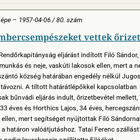
Népe
–
1957-04-06 / 80. szám
mbercsempészeket vettek őrize
Rendőrkapitányság eljárást indított Filó Sándor,
 munkás és neje, vaskúti lakosok ellen, mert a n
zántó község határában engedély nélkül Jugos
távozni. A tiltott határátlépőkkel kapcsolatban
k bűnvádi eljárás indult, őrizetbevétel mellett, 
 33 éves és Horthics Lajos, 34 éves, hercegszán
 ellen, mert segítséget nyújtottak Filó Sándorna
a határon valóátjutáshoz. Tatai Ferenc szállást