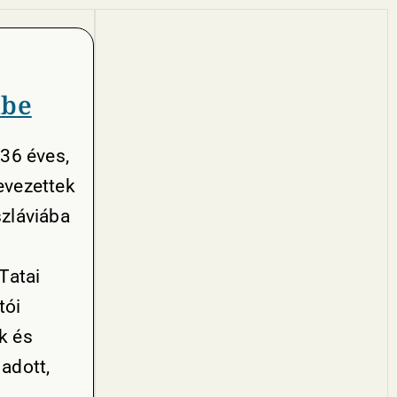
tbe
 36 éves,
evezettek
zláviába
Tatai
tói
k és
 adott,