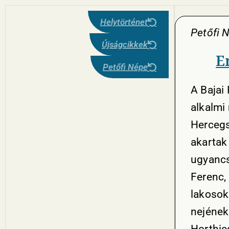
Helytörténet
Petőfi 
Újságcikkek
E
Petőfi Népe
A Bajai 
alkalmi
Hercegs
akartak 
ugyancsa
Ferenc,
lakosok
nejének 