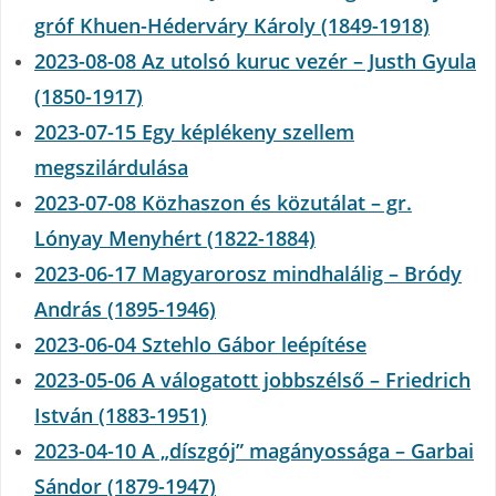
gróf Khuen-Héderváry Károly (1849-1918)
2023-08-08 Az utolsó kuruc vezér – Justh Gyula
(1850-1917)
2023-07-15 Egy képlékeny szellem
megszilárdulása
2023-07-08 Közhaszon és közutálat – gr.
Lónyay Menyhért (1822-1884)
2023-06-17 Magyarorosz mindhalálig – Bródy
András (1895-1946)
2023-06-04 Sztehlo Gábor leépítése
2023-05-06 A válogatott jobbszélső – Friedrich
István (1883-1951)
2023-04-10 A „díszgój” magányossága – Garbai
Sándor (1879-1947)