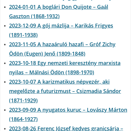
2024-01-01 A boglári Don Quijote – Gaál
Gaszton (1868-1932)
2023-12-09 A gój mázlija – Karikás Frigyes
(1891-1938)
2023-11-05 A hazaáruló hazafi – Gróf Zichy
Ödön (Eugen) Jenő (1809-1848)
2023-10-18 Egy nemzeti keresztény marxista
nyilas – Málnási Ödön (1898-1970)
2023-10-07 A karizmatikus népvezér, aki
megelőzte a futurizmust – Csizmadia Sándor
(1871-1929)
2023-09-09 A nyugatos kuruc – Lovászy Márton
(1864-1927)
2023-08-26 Ferenc József kedves granicsárja –