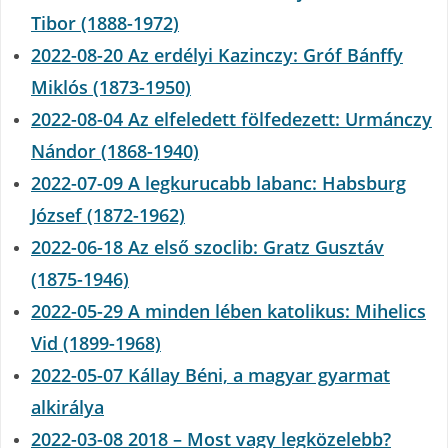
Tibor (1888-1972)
2022-08-20 Az erdélyi Kazinczy: Gróf Bánffy
Miklós (1873-1950)
2022-08-04 Az elfeledett fölfedezett: Urmánczy
Nándor (1868-1940)
2022-07-09 A legkurucabb labanc: Habsburg
József (1872-1962)
2022-06-18 Az első szoclib: Gratz Gusztáv
(1875-1946)
2022-05-29 A minden lében katolikus: Mihelics
Vid (1899-1968)
2022-05-07 Kállay Béni, a magyar gyarmat
alkirálya
2022-03-08 2018 – Most vagy legközelebb?