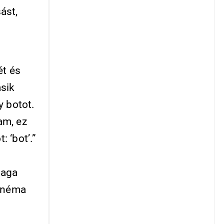
ást,
a
ét és
sik
y botot.
am, ez
: ‘bot’.”
maga
etnéma