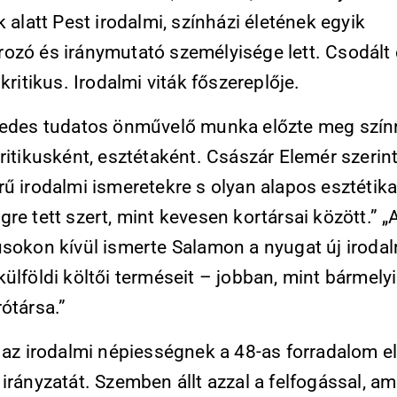
k alatt Pest irodalmi, színházi életének egyik
ozó és iránymutató személyisége lett. Csodált
 kritikus. Irodalmi viták főszereplője.
zedes tudatos önművelő munka előzte meg szín
ritikusként, esztétaként. Császár Elemér szerint
ű irodalmi ismeretekre s olyan alapos esztétika
re tett szert, mint kevesen kortársai között.” „
sokon kívül ismerte Salamon a nyugat új irodal
ülföldi költői terméseit – jobban, mint bármely
ótársa.”
 az irodalmi népiességnek a 48-as forradalom el
irányzatát. Szemben állt azzal a felfogással, am