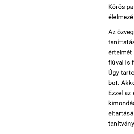
Körös par
élelmezést
Az özvegy
taníttat
értelmét
fiúval is
Úgy tarto
bot. Akko
Ezzel az
kimondás
eltartás
tanítvány