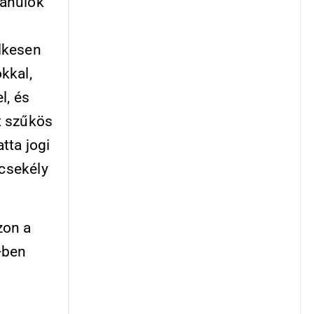
tanulók
elkesen
kkal,
l, és
t szűkös
tta jogi
 csekély
zon a
-ben