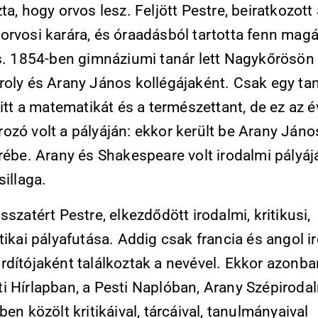
ta, hogy orvos lesz. Feljött Pestre, beiratkozott
orvosi karára, és óraadásból tartotta fenn mag
s. 1854-ben gimnáziumi tanár lett Nagykőrösön i
roly és Arany János kollégájaként. Csak egy t
 itt a matematikát és a természettant, de ez az é
ozó volt a pályáján: ekkor került be Arany Jáno
rébe. Arany és Shakespeare volt irodalmi pályáj
sillaga.
sszatért Pestre, elkezdődött irodalmi, kritikusi,
tikai pályafutása. Addig csak francia és angol i
rdítójaként találkoztak a nevével. Ekkor azonba
i Hírlapban, a Pesti Naplóban, Arany Szépiroda
ben közölt kritikáival, tárcáival, tanulmányaival