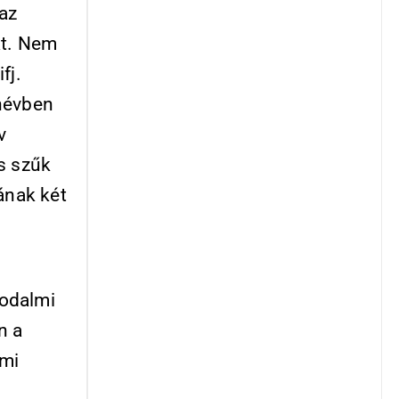
 az
át. Nem
fj.
anévben
v
s szűk
ának két
rodalmi
n a
lmi