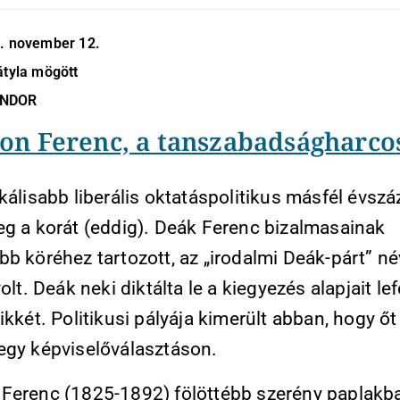
2. november 12.
átyla mögött
ÁNDOR
on Ferenc, a tanszabadságharco
kálisabb liberális oktatáspolitikus másfél évsz
eg a korát (eddig). Deák Ferenc bizalmasainak
bb köréhez tartozott, az „irodalmi Deák-párt” n
volt. Deák neki diktálta le a kiegyezés alapjait le
ikkét. Politikusi pályája kimerült abban, hogy őt 
egy képviselőválasztáson.
Ferenc (1825-1892) fölöttébb szerény paplakb