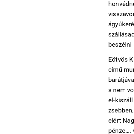
honvédne
visszavo
ágyúkeré
szállása
beszélni 
Eötvös Ká
című mun
barátjáva
s nem vol
el-kiszál
zsebben,
elért Nag
pénze…. O