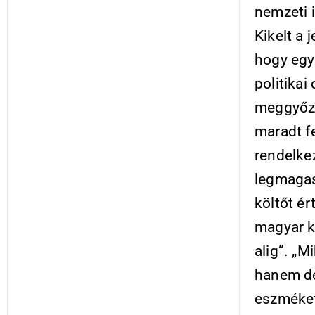
nemzeti i
Kikelt a 
hogy egy
politika
meggyőző
maradt f
rendelke
legmagas
költőt ér
magyar k
alig”. „M
hanem dem
eszméket