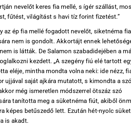
tján nevelőt keres fia mellé, s ígér szállást, mos
, fűtést, világítást s havi tíz forint fizetést.”
 az ép fia mellé fogadott nevelőt, siketnéma fi
ására nem is gondolt. Akkortájt ennek lehetőség
 nem is látták. De Salamon szabadidejében a má
 foglalkozni kezdett. „A szegény fiú elé tartott eg
tta eléje, mintha mondta volna neki: ide nézz, fi
r ujjával saját ajkára mutatott, s kimondta a szót
 akkor még ismeretlen módszerrel ötszáz szó
ára tanította meg a süketnéma fiút, akiből ön
ára képes betűszedő lett. Ezután hét-nyolc sük
a is akadt.