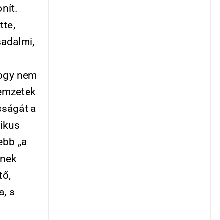
nít.
tte,
sadalmi,
hogy nem
nemzetek
sságát a
pikus
jebb „a
bnek
tő,
a, s