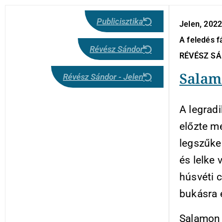
Publicisztika
Jelen, 202
A feledés f
Révész Sándor
RÉVÉSZ S
Salam
Révész Sándor - Jelen
A legradi
előzte m
legszűke
és lelke 
húsvéti c
bukásra 
Salamon 