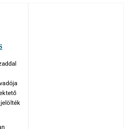
s
ázaddal
évadója
fektető
jelölték
an