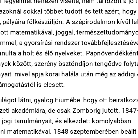
i fegyelmet nehezen viselte, nem tartozott a jó 
azoknál sokkal többet tudott és tett azért, hogy
, pályáira fölkészüljön. A szépirodalmon kívül l
zott matematikával, joggal, természettudományo
mmel, a gyorsírási rendszer továbbfejlesztéséve
nulta a holt és élő nyelveket. Papnövendékkén
yek között, szerény ösztöndíjon tengődve folyta
ait, mivel apja korai halála után még az addigi
ámogatástól is elesett.
világot látni, gyalog Fiumébe, hogy ott beiratkoz
zeti akadémiára, de csak Zomborig jutott. 1847
e jogi tanulmányait, és elkezdett komolyabban
zni matematikával. 1848 szeptemberében beállt