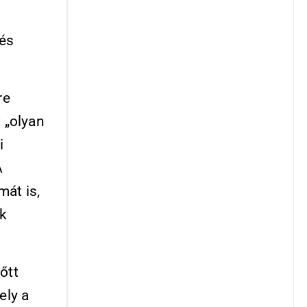
 és
re
 „olyan
i
A
mát is,
ik
őtt
ely a