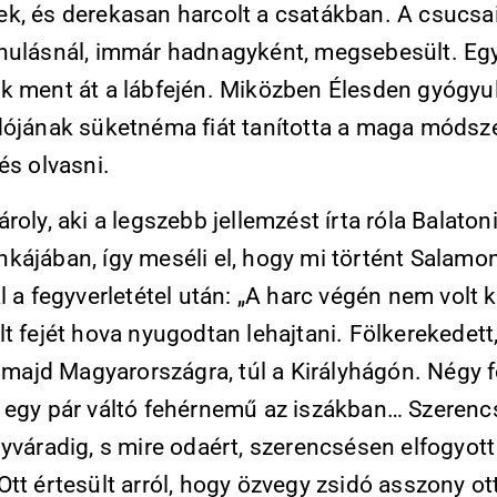
k, és derekasan harcolt a csatákban. A csucsa
nulásnál, immár hadnagyként, megsebesült. Eg
k ment át a lábfején. Miközben Élesden gyógyul
dójának süketnéma fiát tanította a maga módsz
és olvasni.
roly, aki a legszebb jellemzést írta róla Balaton
kájában, így meséli el, hogy mi történt Salamo
l a fegyverletétel után: „A harc végén nem volt 
t fejét hova nyugodtan lehajtani. Fölkerekedett
l majd Magyarországra, túl a Királyhágón. Négy f
 egy pár váltó fehérnemű az iszákban… Szeren
yváradig, s mire odaért, szerencsésen elfogyott
tt értesült arról, hogy özvegy zsidó asszony ot