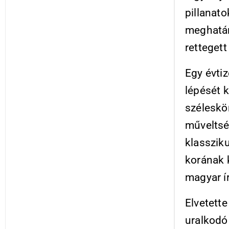
pillanato
meghatár
rettegett
Egy évti
lépését k
széleskör
műveltség
klassziku
korának k
magyar ír
Elvetette
uralkodó 