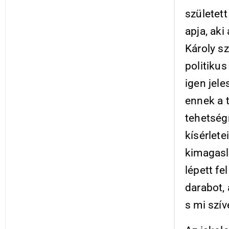
született
apja, aki
Károly sz
politikus
igen jele
ennek a 
tehetség
kísérlet
kimagaslo
lépett fe
darabot, 
s mi szív