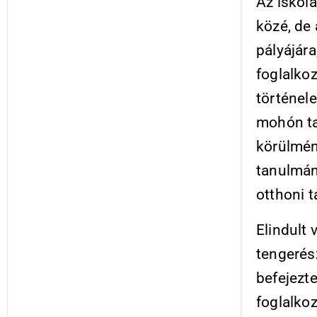
Az iskola
közé, de 
pályájára
foglalko
történele
mohón ta
körülmén
tanulmány
otthoni t
Elindult 
tengerés
befejezt
foglalko