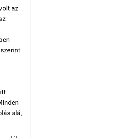
volt az
sz
s
rben
 szerint
itt
 Minden
lás alá,