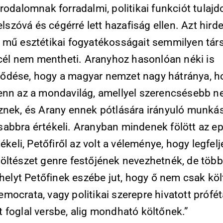
rodalomnak forradalmi, politikai funkciót tulajdo
jelszóvá és cégérré lett hazafiság ellen. Azt hirde
 mű esztétikai fogyatékosságait semmilyen tár
i cél nem mentheti. Aranyhoz hasonlóan néki is
dése, hogy a magyar nemzet nagy hátránya, 
enn az a mondavilág, amellyel szerencsésebb 
znek, és Arany ennek pótlására irányuló munká
abbra értékeli. Aranyban mindenek fölött az e
tékeli, Petőfiről az volt a véleménye, hogy legfel
öltészet genre festőjének nevezhetnék, de töb
ihelyt Petőfinek eszébe jut, hogy ő nem csak köl
ocrata, vagy politikai szerepre hivatott prófét
 foglal versbe, alig mondható költőnek.”