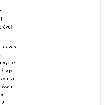
i
y
t,
erével
i utazás
n
kenyere,
, hogy
orint a
csésen
 a
t a