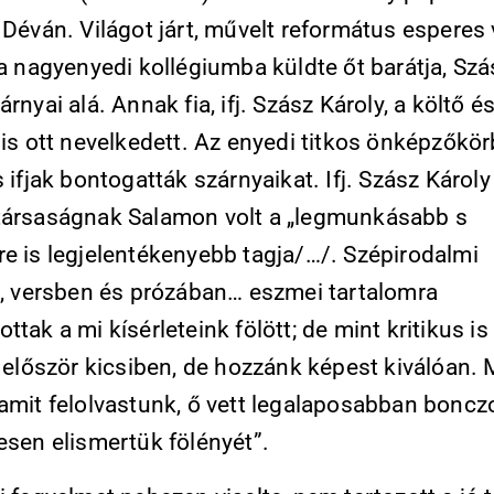
 Déván. Világot járt, művelt református esperes 
 a nagyenyedi kollégiumba küldte őt barátja, Szá
árnyai alá. Annak fia, ifj. Szász Károly, a költő é
 is ott nevelkedett. Az enyedi titkos önképzőkö
s ifjak bontogatták szárnyaikat. Ifj. Szász Károly
társaságnak Salamon volt a „legmunkásabb s
re is legjelentékenyebb tagja/…/. Szépirodalmi
ei, versben és prózában… eszmei tartalomra
ttak a mi kísérleteink fölött; de mint kritikus is 
l először kicsiben, de hozzánk képest kiválóan.
amit felolvastunk, ő vett legalaposabban bonczo
esen elismertük fölényét”.