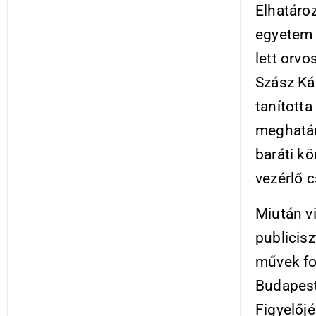
Elhatároz
egyetem 
lett orvo
Szász Ká
tanította
meghatár
baráti kö
vezérlő c
Miután vi
publicisz
művek fo
Budapest
Figyelőjé