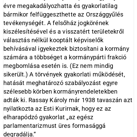
évre megakadályozhatta és gyakorlatilag
bármikor felfüggeszthette az Országgyűlés
tevékenységét. A felsőház jogkörének
kiszélesítésével és a visszatért területekről
választás nélkül kooptált képviselők
behívásával igyekeztek biztosítani a kormány
számára a többséget a kormánypárti frakció
megbomlása esetén is. (Ez nem mindig
sikerült.) A törvények gyakorlati működését,
hatását meghatározó szabályozást egyre
szélesebb körben kormányrendeletekben
adták ki. Rassay Károly már 1938 tavaszán azt
nyilatkozta az Esti Kurirnak, hogy ez az
elharapódzó gyakorlat „az egész
parlamentarizmust üres formasággá
degradálja.”