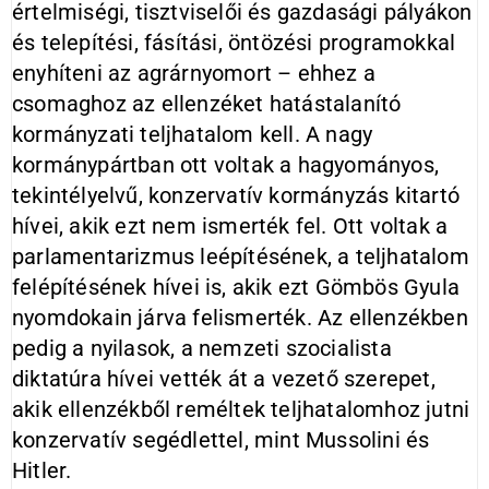
értelmiségi, tisztviselői és gazdasági pályákon
és telepítési, fásítási, öntözési programokkal
enyhíteni az agrárnyomort – ehhez a
csomaghoz az ellenzéket hatástalanító
kormányzati teljhatalom kell. A nagy
kormánypártban ott voltak a hagyományos,
tekintélyelvű, konzervatív kormányzás kitartó
hívei, akik ezt nem ismerték fel. Ott voltak a
parlamentarizmus leépítésének, a teljhatalom
felépítésének hívei is, akik ezt Gömbös Gyula
nyomdokain járva felismerték. Az ellenzékben
pedig a nyilasok, a nemzeti szocialista
diktatúra hívei vették át a vezető szerepet,
akik ellenzékből reméltek teljhatalomhoz jutni
konzervatív segédlettel, mint Mussolini és
Hitler.