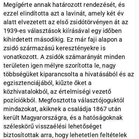
Megígérte annak határozott rendezését, és
ezzel elindította azt a lavinát, amely két év
alatt elvezetett az első zsidótörvényen át az
1939-es választások kiírásával egy időben
kihirdetett másodikig. Ez már faji alapon a
zsidó származású keresztényekre is
vonatkozott. A zsidók számarányát minden
területen igen mélyre szorította le, nagy
többségüket kiparancsolta a hivatásából és az
egzisztenciájából, kiűzte őket a
közhivatalokból, az értelmiségi vezető
pozíciókból. Megfosztotta választójoguktól
mindazokat, akiknek a családja 1867 után
került Magyarországra, és a hatóságoknak
széleskörű visszaélési lehetőséget
biztosítottak arra, hogy lehetetlen feltételek