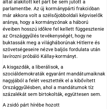
által alakított két párt be sem jutott a
parlamentbe. Az új kormánypárti frakcióban
már akkora volt a szélsőjobboldali képviselők
aránya, hogy a kormányzónak a háború
éveiben hosszú időkre fel kellett függesztenie
az Országgyűlés tevékenységét, hogy ne
buktassák meg a világháborúnak Hitlerre és
szövetségeseire nézve baljós fordulata után
lavírozni próbáló Kállay-kormányt.
A kisgazdák, a liberálisok, a
szociáldemokraták egyaránt mandátumaiknak
nagyjából a felét vesztették el a kibővített
Országgyűlésben, ahol a mandátumok tíz
százalékát sem birtokolták, együttesen sem.
A zsidó párt hírébe hozott