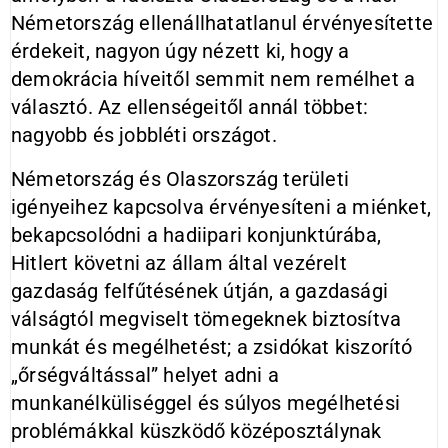
Németország ellenállhatatlanul érvényesítette
érdekeit, nagyon úgy nézett ki, hogy a
demokrácia híveitől semmit nem remélhet a
választó. Az ellenségeitől annál többet:
nagyobb és jobbléti országot.
Németország és Olaszország területi
igényeihez kapcsolva érvényesíteni a miénket,
bekapcsolódni a hadiipari konjunktúrába,
Hitlert követni az állam által vezérelt
gazdaság felfűtésének útján, a gazdasági
válságtól megviselt tömegeknek biztosítva
munkát és megélhetést; a zsidókat kiszorító
„őrségváltással” helyet adni a
munkanélküliséggel és súlyos megélhetési
problémákkal küszködő középosztálynak