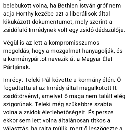
belebukott volna, ha Bethlen István gróf nem
adja Horthy kezébe azt a liberálisok által
kikukázott dokumentumot, mely szerint a
zsidófaló Imrédynek volt egy zsidó dédszülője.
Végül is az lett a kompromisszumos
megoldás, hogy a mozgalmat hanyagolják, és
a kormánypártot nevezik át a Magyar Élet
Pártjának.
Imrédyt Teleki Pál követte a kormány élén. Ő
fogadtatta el az Imrédy által megalkotott II.
zsidótörvényt, amelyet ő maga nem talált elég
szigorúnak. Teleki még szűkebbre szabta
volna a zsidók életlehetőségeit. És persze
ekkor sem lett volna általánosan titkos a
választás, ha rajta múlik, mert ő leszögezte a