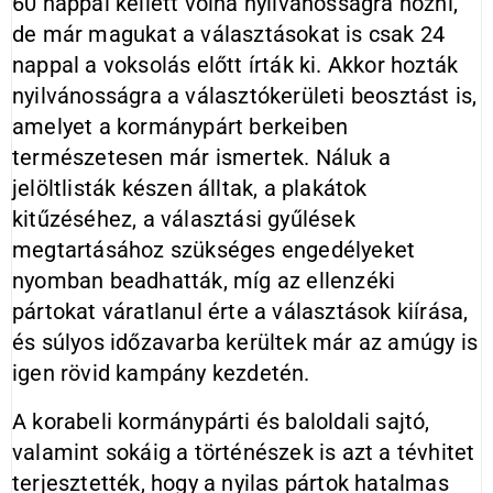
60 nappal kellett volna nyilvánosságra hozni,
de már magukat a választásokat is csak 24
nappal a voksolás előtt írták ki. Akkor hozták
nyilvánosságra a választókerületi beosztást is,
amelyet a kormánypárt berkeiben
természetesen már ismertek. Náluk a
jelöltlisták készen álltak, a plakátok
kitűzéséhez, a választási gyűlések
megtartásához szükséges engedélyeket
nyomban beadhatták, míg az ellenzéki
pártokat váratlanul érte a választások kiírása,
és súlyos időzavarba kerültek már az amúgy is
igen rövid kampány kezdetén.
A korabeli kormánypárti és baloldali sajtó,
valamint sokáig a történészek is azt a tévhitet
terjesztették, hogy a nyilas pártok hatalmas