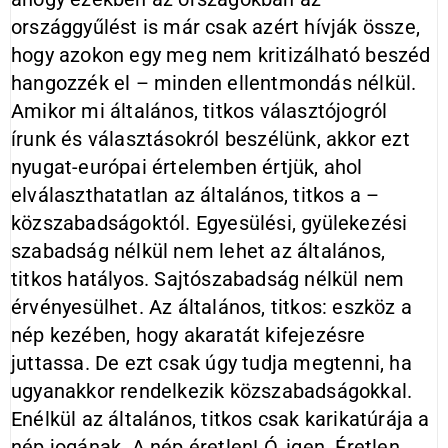
országgyűlést is már csak azért hívják össze,
hogy azokon egy meg nem kritizálható beszéd
hangozzék el – minden ellentmondás nélkül.
Amikor mi általános, titkos választójogról
írunk és választásokról beszélünk, akkor ezt
nyugat-európai értelemben értjük, ahol
elválaszthatatlan az általános, titkos a –
közszabadságoktól. Egyesülési, gyülekezési
szabadság nélkül nem lehet az általános,
titkos hatályos. Sajtószabadság nélkül nem
érvényesülhet. Az általános, titkos: eszköz a
nép kezében, hogy akaratát kifejezésre
juttassa. De ezt csak úgy tudja megtenni, ha
ugyanakkor rendelkezik közszabadságokkal.
Enélkül az általános, titkos csak karikatúrája a
nép jogának. A nép éretlen! Ó, igen. Éretlen,