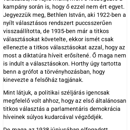
kampány során is, hogy ő ezzel nem ért egyet.
Jegyezzük meg, Bethlen István, aki 1922-ben a
nyílt választásos rendszert puccsszerűen
visszaállította, de 1935-ben már a titkos
választásokat követelte, ekkor ismét csak
ellenezte a titkos választásokat azzal, hogy az
most a diktatúra híveit erősítené. Ő maga nem
is indult a választásokon. Horthy úgy tartotta
benn a grófot a törvényhozásban, hogy
kinevezte a felsőház tagjának.
Mint látjuk, a politikai széljárás igencsak
megfelelő volt ahhoz, hogy az első általánosan
titkos választás a parlamentáris demokrácia
híveinek súlyos kudarcával végződjék.
De maga az 1938 júniusában elfogadott