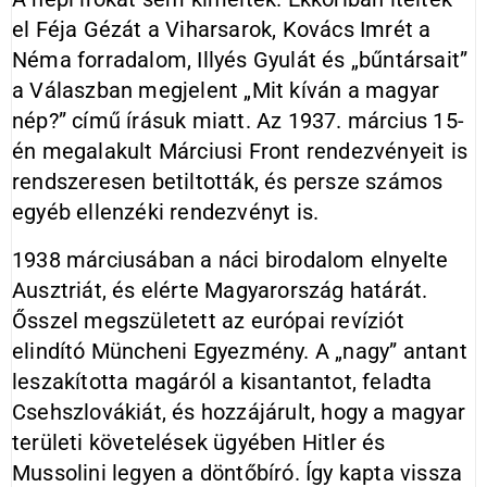
el Féja Gézát a Viharsarok, Kovács Imrét a
Néma forradalom, Illyés Gyulát és „bűntársait”
a Válaszban megjelent „Mit kíván a magyar
nép?” című írásuk miatt. Az 1937. március 15-
én megalakult Márciusi Front rendezvényeit is
rendszeresen betiltották, és persze számos
egyéb ellenzéki rendezvényt is.
1938 márciusában a náci birodalom elnyelte
Ausztriát, és elérte Magyarország határát.
Ősszel megszületett az európai revíziót
elindító Müncheni Egyezmény. A „nagy” antant
leszakította magáról a kisantantot, feladta
Csehszlovákiát, és hozzájárult, hogy a magyar
területi követelések ügyében Hitler és
Mussolini legyen a döntőbíró. Így kapta vissza