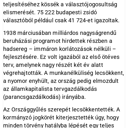
teljesítéséhez kössék a választójogosultság
elismerését. 75 222 budapesti zsidó
választóból például csak 41 724-et igazoltak.
1938 márciusában milliárdos nagyságrendű
beruházási programot hirdettek részben a
hadsereg – immáron korlátozások nélküli –
fejlesztésére. Ez volt igazából az első ötéves
terv, amelynek nagy részét két év alatt
végrehajtották. A munkanélküliség lecsökkent,
a nyomor enyhült, az ország pedig elmozdult
az államkapitalista tervgazdálkodás
(parancsgazdálkodás) irányába.
Az Országgyűlés szerepét lecsökkentették. A
kormányzó jogkörét kiterjesztették úgy, hogy
minden törvény hatályba lépését egy teljes