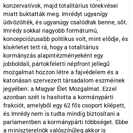
konzervatívok, majd totalitárius törekvései
miatt buktatták meg. Imrédyt ugyanígy
üdvözölték, és ugyanúgy csalódtak benne, sőt.
Imrédy sokkal nagyobb formátumú,
koncepciózusabb politikus volt, mint elődje, és
kísérletet tett rá, hogy a totalitárius
kormányzás alapintézményeként egy
jobboldali, pártokfeletti népfront jellegű
mozgalmat hozzon létre a fajvédelem és a
katonásan szervezett társadalom eszméinek
jegyében: a Magyar Élet Mozgalmat. Ezzel
azonban szét is hasította a kormánypárti
frakciót, amelyből egy 62 fős csoport kilépett,
és Imrédy nem is tudta mindig biztosítani a
parlamentben a kormánypárti többséget. Ebbe
a miniszterelnök valószínűleg akkor is