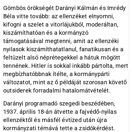
Gömbös örökségét Darányi Kálmán és Imrédy
Béla vitte tovább: az ellenzéket elnyomni,
kifogni a szelet a vitorlájukból, moderáltan,
kiszámíthatóan és a kormányzó
támogatásával megtenni, amit az ellenzéki
nyilasok kiszámíthatatlanul, fanatikusan és a
feltüzelt alsó néprétegekkel a hátuk mögött
tennének. Hitler is sokkal inkább pártolta, mert
megbízhatóbbnak ítélte, a kormánypárti
változatot, mint az ő példáját szorosan követő
outsiderek forradalmi hatalomátvételét.
Darányi programadó szegedi beszédében,
1937. április 18-án átvette a fajvédő-nyilas
ellenzéktől és másfél évtized után újra
kormányzati témává tette a zsidókérdést.