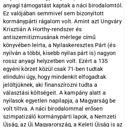
anyagi támogatást kaptak a náci birodalomtól.
Ez valójában semmivel sem bizonyított
kormánypárti rágalom volt. Amint azt Ungváry
Krisztián A Horthy-rendszer és
antiszemitizmusának mérlege című
könyvében leírta, a Nyilaskeresztes Párt (és
nyilván a többi, kisebb nyilas párt is) nagyon
rossz anyagi helyzetben volt. Ezért a 135
egyéni körzet közül csak 71-ben tudtak
elindulni úgy, hogy mindenkit elfogadtak
jelöltjüknek, aki finanszírozni tudta a
választási költségeit. A kampány alatt a
nyilasok egyetlen napilapja, a Magyarság be
volt tiltva. A náci birodalommal erősen
szimpatizáló kormánypárti lapok, a Nemzeti
Újság, az Új Magyarország, a Keleti Újság is az