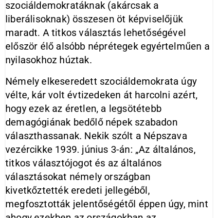
szociáldemokratáknak (akárcsak a
liberálisoknak) összesen öt képviselőjük
maradt. A titkos választás lehetőségével
először élő alsóbb néprétegek egyértelműen a
nyilasokhoz húztak.
Némely elkeseredett szociáldemokrata úgy
vélte, kár volt évtizedeken át harcolni azért,
hogy ezek az éretlen, a legsötétebb
demagógiának bedőlő népek szabadon
választhassanak. Nekik szólt a Népszava
vezércikke 1939. június 3-án: „Az általános,
titkos választójogot és az általános
választásokat némely országban
kivetkőztették eredeti jellegéből,
megfosztották jelentőségétől éppen úgy, mint
ahogy ezekben az országokban az