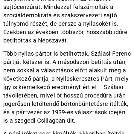
sajtócenzúrát. Mindezzel felszámolták a
szociáldemokrata és szakszervezeti sajtó
túlnyomó részét, de persze a nyilasokét is.
Ezekben az években többször, hosszabb időre
betiltották a Népszavát.
Több nyilas pártot is betiltottak. Szálasi Ferenc
pártját kétszer is. A másodszori betiltás után,
nem sokkal a választások előtt alakult meg a
következő pártja, a Nyilaskeresztes Párt, mely
így is kiemelkedő eredményt ért el – Szálasi
távollétében, mivel őt hosszú procedúra után
jogerősen letöltendő börtönbüntetésre ítélték,
és a pártvezér az 1939-es választások idején
is a szegedi Csillagban ült.
A népi írókat sem kímélték. Ekkoriban ítélték