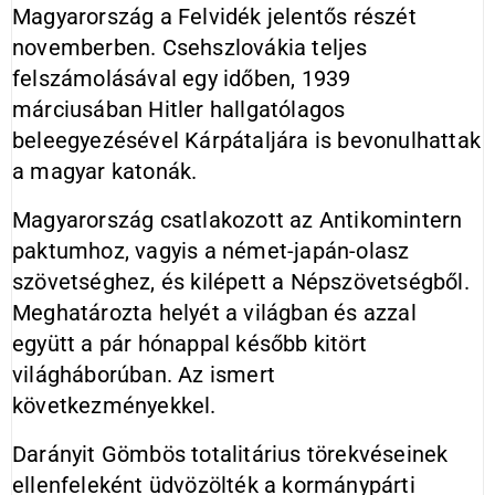
Magyarország a Felvidék jelentős részét
novemberben. Csehszlovákia teljes
felszámolásával egy időben, 1939
márciusában Hitler hallgatólagos
beleegyezésével Kárpátaljára is bevonulhattak
a magyar katonák.
Magyarország csatlakozott az Antikomintern
paktumhoz, vagyis a német-japán-olasz
szövetséghez, és kilépett a Népszövetségből.
Meghatározta helyét a világban és azzal
együtt a pár hónappal később kitört
világháborúban. Az ismert
következményekkel.
Darányit Gömbös totalitárius törekvéseinek
ellenfeleként üdvözölték a kormánypárti