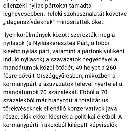
ellenzéki nyilas pártokat támadta
leghevesebben. Teleki szóhasználatát követve
„idegenszívűeknek” minősítették őket.
Ilyen körülmények között szerezték meg a
nyilasok (a Nyilaskeresztes Párt, a többi
kisebb nyilas párt, valamint a pártonkívüliként
induló nyilasok) a szavazatok negyedével a
mandátumok közel ötödét, 49 helyet a 260
fősre bővült Országgyűlésben, miközben a
kormánypárt a szavazatok felével nyerte el a
mandátumok 70 százalékát. Ebből a 70
százalékból már hiányzott a totalitárius
törekvéseknek ellenálló konzervatívok java
része, akik ekkor kiestek a politikai életből. A
kormánypárti frakcióból kilépett képviselők