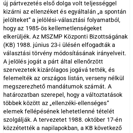
új pártvezetés első dolga volt teljességgel
kizárni az ellenzéket és egyáltalán „a spontán
jelölteket” a jelölési-választási folyamatból,
hogy az 1985-ös kellemetlenségeket
elkerüljék. Az MSZMP Központi Bizottságának
(KB) 1988. június 23-i ülésén elfogadták a
választási törvény módosításának irányelveit.
A jelölés jogát a párt által ellenőrzött
szervezetek kizárólagos jogává tették, és
felemelték az országos listán, verseny nélkül
megszerezhető mandátumok számát. A
határozatban szerepel, hogy a változtatások
többek között az „ellenzéki-ellenséges”
elemek fellépésének lehetetlenné tételét
szolgálják. A tervezetet 1988. október 17-én
közzétették a napilapokban, a KB következő