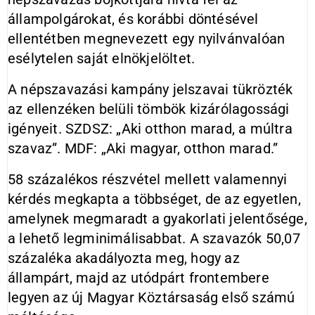
állampolgárokat, és korábbi döntésével
ellentétben megnevezett egy nyilvánvalóan
esélytelen saját elnökjelöltet.
A népszavazási kampány jelszavai tükrözték
az ellenzéken belüli tömbök kizárólagossági
igényeit. SZDSZ: „Aki otthon marad, a múltra
szavaz”. MDF: „Aki magyar, otthon marad.”
58 százalékos részvétel mellett valamennyi
kérdés megkapta a többséget, de az egyetlen,
amelynek megmaradt a gyakorlati jelentősége,
a lehető legminimálisabbat. A szavazók 50,07
százaléka akadályozta meg, hogy az
állampárt, majd az utódpárt frontembere
legyen az új Magyar Köztársaság első számú