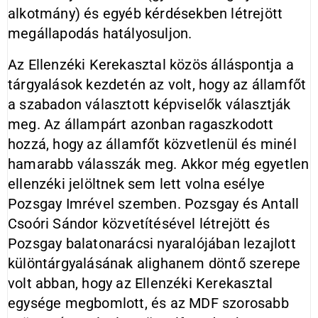
alkotmány) és egyéb kérdésekben létrejött
megállapodás hatályosuljon.
Az Ellenzéki Kerekasztal közös álláspontja a
tárgyalások kezdetén az volt, hogy az államfőt
a szabadon választott képviselők választják
meg. Az állampárt azonban ragaszkodott
hozzá, hogy az államfőt közvetlenül és minél
hamarabb válasszák meg. Akkor még egyetlen
ellenzéki jelöltnek sem lett volna esélye
Pozsgay Imrével szemben. Pozsgay és Antall
Csoóri Sándor közvetítésével létrejött és
Pozsgay balatonarácsi nyaralójában lezajlott
különtárgyalásának alighanem döntő szerepe
volt abban, hogy az Ellenzéki Kerekasztal
egysége megbomlott, és az MDF szorosabb