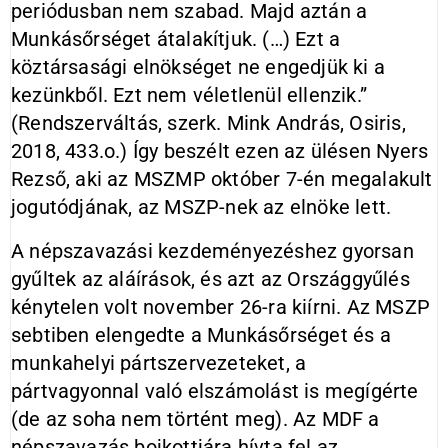
periódusban nem szabad. Majd aztán a
Munkásőrséget átalakítjuk. (…) Ezt a
köztársasági elnökséget ne engedjük ki a
kezünkből. Ezt nem véletlenül ellenzik.”
(Rendszerváltás, szerk. Mink András, Osiris,
2018, 433.o.) Így beszélt ezen az ülésen Nyers
Rezső, aki az MSZMP október 7-én megalakult
jogutódjának, az MSZP-nek az elnöke lett.
A népszavazási kezdeményezéshez gyorsan
gyűltek az aláírások, és azt az Országgyűlés
kénytelen volt november 26-ra kiírni. Az MSZP
sebtiben elengedte a Munkásőrséget és a
munkahelyi pártszervezeteket, a
pártvagyonnal való elszámolást is megígérte
(de az soha nem történt meg). Az MDF a
népszavazás bojkottjára hívta fel az