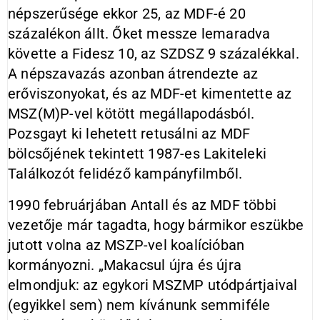
népszerűsége ekkor 25, az MDF-é 20
százalékon állt. Őket messze lemaradva
követte a Fidesz 10, az SZDSZ 9 százalékkal.
A népszavazás azonban átrendezte az
erőviszonyokat, és az MDF-et kimentette az
MSZ(M)P-vel kötött megállapodásból.
Pozsgayt ki lehetett retusálni az MDF
bölcsőjének tekintett 1987-es Lakiteleki
Találkozót felidéző kampányfilmből.
1990 februárjában Antall és az MDF többi
vezetője már tagadta, hogy bármikor eszükbe
jutott volna az MSZP-vel koalícióban
kormányozni. „Makacsul újra és újra
elmondjuk: az egykori MSZMP utódpártjaival
(egyikkel sem) nem kívánunk semmiféle