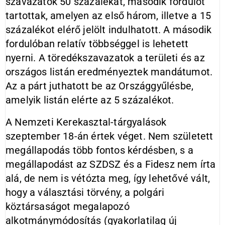
szavazatok 50 százalékát, második fordulót
tartottak, amelyen az első három, illetve a 15
százalékot elérő jelölt indulhatott. A második
fordulóban relatív többséggel is lehetett
nyerni. A töredékszavazatok a területi és az
országos listán eredményeztek mandátumot.
Az a párt juthatott be az Országgyűlésbe,
amelyik listán elérte az 5 százalékot.
A Nemzeti Kerekasztal-tárgyalások
szeptember 18-án értek véget. Nem született
megállapodás több fontos kérdésben, s a
megállapodást az SZDSZ és a Fidesz nem írta
alá, de nem is vétózta meg, így lehetővé vált,
hogy a választási törvény, a polgári
köztársaságot megalapozó
alkotmánymódosítás (gyakorlatilag új