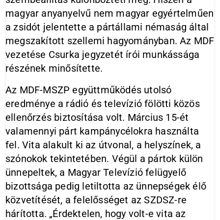
magyar anyanyelvű nem magyar egyértelműen
a zsidót jelentette a pártállami némaság által
megszakított szellemi hagyományban. Az MDF
vezetése Csurka jegyzetét írói munkássága
részének minősítette.
Az MDF-MSZP együttműködés utolsó
eredménye a rádió és televízió fölötti közös
ellenőrzés biztosítása volt. Március 15-ét
valamennyi párt kampánycélokra használta
fel. Vita alakult ki az útvonal, a helyszínek, a
szónokok tekintetében. Végül a pártok külön
ünnepeltek, a Magyar Televízió felügyelő
bizottsága pedig letiltotta az ünnepségek élő
közvetítését, a felelősséget az SZDSZ-re
hárította. „Érdektelen, hogy volt-e vita az