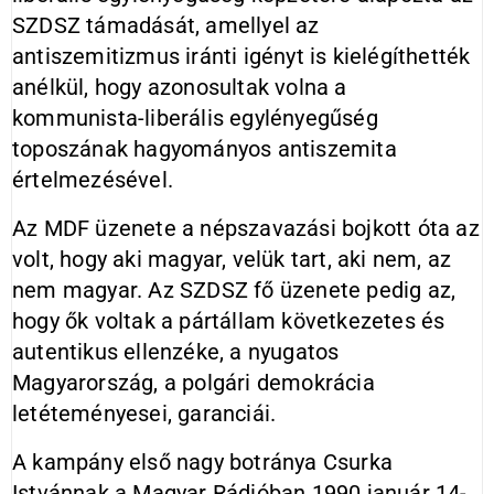
SZDSZ támadását, amellyel az
antiszemitizmus iránti igényt is kielégíthették
anélkül, hogy azonosultak volna a
kommunista-liberális egylényegűség
toposzának hagyományos antiszemita
értelmezésével.
Az MDF üzenete a népszavazási bojkott óta az
volt, hogy aki magyar, velük tart, aki nem, az
nem magyar. Az SZDSZ fő üzenete pedig az,
hogy ők voltak a pártállam következetes és
autentikus ellenzéke, a nyugatos
Magyarország, a polgári demokrácia
letéteményesei, garanciái.
A kampány első nagy botránya Csurka
Istvánnak a Magyar Rádióban 1990 január 14-