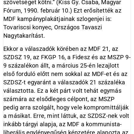
szövetséget kötni.” (Kiss Gy. Csaba, Magyar
Fórum, 1990. február 10.) Ezt erősítették az
MDF kampányplakátjainak szlogenjei is:
Tovariscsi konyec, Országos Tavaszi
Nagytakarítást.
Ekkor a válaszadók körében az MDF 21, az
SZDSZ 19, az FKGP 16, a Fidesz és az MSZP 9-
9 százalékon állt, a március 25-én lezajlott
első forduló előtt nem sokkal az MDF-et és az
SZDSZ-t egyaránt a válaszadók 21 százaléka
választotta. Ez a két párt volt tehát egymás
számára az elsődleges célpont, az MSZP
pedig arra szolgált, hogy vele kompromittálják
a másikat. Erre, mint láttuk, az SZDSZ-nek volt
inkább tárgyi alapja, az MDF a kommunista-
liberális egylényegűség képzetére alapozta az