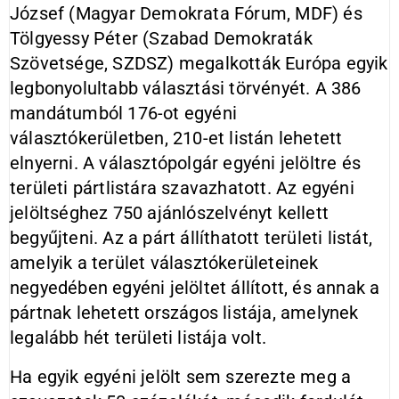
József (Magyar Demokrata Fórum, MDF) és
Tölgyessy Péter (Szabad Demokraták
Szövetsége, SZDSZ) megalkották Európa egyik
legbonyolultabb választási törvényét. A 386
mandátumból 176-ot egyéni
választókerületben, 210-et listán lehetett
elnyerni. A választópolgár egyéni jelöltre és
területi pártlistára szavazhatott. Az egyéni
jelöltséghez 750 ajánlószelvényt kellett
begyűjteni. Az a párt állíthatott területi listát,
amelyik a terület választókerületeinek
negyedében egyéni jelöltet állított, és annak a
pártnak lehetett országos listája, amelynek
legalább hét területi listája volt.
Ha egyik egyéni jelölt sem szerezte meg a