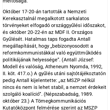
méltósága.
Október 17-20-án tartották a Nemzeti
Kerekasztalnál megalkotott sarkalatos
törvényeket elfogadó országgyűlési időszakot,
és október 20-22-én az MDF II. Országos
Gyűlését. Hatalmas taps fogadta Antall
megállapítását, hogy „bebizonyosodott a
reformkommunistákkal való együttműködés
politikájának helyessége”. (Antall József:
Modell és valóság, Atheneum Nyomda, 1992,
II. köt. 417.o.) A gyűlés utáni sajtótájékoztatón
pedig Antall kijelentette: „az MSZP nélkül
nincs és nem is lehet stabil, a nemzet érdekeit
szolgáló koalíció”. (Népszabadság, 1989.
október 23.) A Tömegkommunikációs
Kutatóközpont felmérése szerint az MSZP