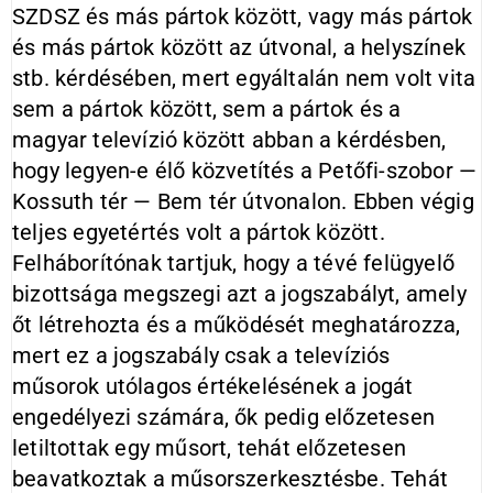
SZDSZ és más pártok között, vagy más pártok
és más pártok között az útvonal, a helyszínek
stb. kérdésében, mert egyáltalán nem volt vita
sem a pártok között, sem a pártok és a
magyar televízió között abban a kérdésben,
hogy legyen-e élő közvetítés a Petőfi-szobor —
Kossuth tér — Bem tér útvonalon. Ebben végig
teljes egyetértés volt a pártok között.
Felháborítónak tartjuk, hogy a tévé felügyelő
bizottsága megszegi azt a jogszabályt, amely
őt létrehozta és a működését meghatározza,
mert ez a jogszabály csak a televíziós
műsorok utólagos értékelésének a jogát
engedélyezi számára, ők pedig előzetesen
letiltottak egy műsort, tehát előzetesen
beavatkoztak a műsorszerkesztésbe. Tehát