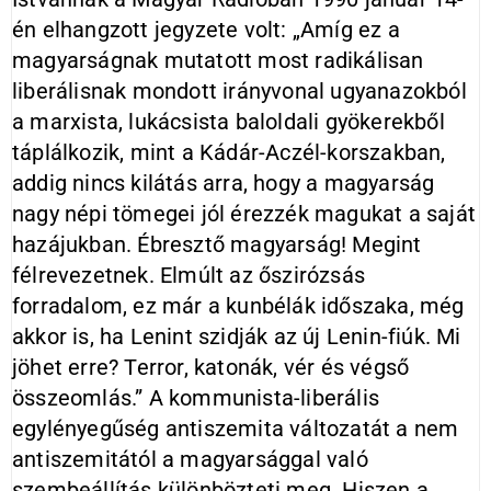
én elhangzott jegyzete volt: „Amíg ez a
magyarságnak mutatott most radikálisan
liberálisnak mondott irányvonal ugyanazokból
a marxista, lukácsista baloldali gyökerekből
táplálkozik, mint a Kádár-Aczél-korszakban,
addig nincs kilátás arra, hogy a magyarság
nagy népi tömegei jól érezzék magukat a saját
hazájukban. Ébresztő magyarság! Megint
félrevezetnek. Elmúlt az őszirózsás
forradalom, ez már a kunbélák időszaka, még
akkor is, ha Lenint szidják az új Lenin-fiúk. Mi
jöhet erre? Terror, katonák, vér és végső
összeomlás.” A kommunista-liberális
egylényegűség antiszemita változatát a nem
antiszemitától a magyarsággal való
szembeállítás különbözteti meg. Hiszen a