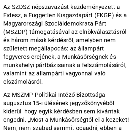
Az SZDSZ népszavazást kezdeményezett a
Fidesz, a Független Kisgazdapárt (FKGP) és a
Magyarországi Szociáldemokrata Párt
(MSZDP) támogatásával az elnökválasztásról
és három másik kérdésről, amelyben nem
született megállapodás: az állampárt
fegyveres erejének, a Munkásőrségnek és
munkahelyi pártbázisainak a felszámolásáról,
valamint az állampárti vagyonnal való
elszámolásról.
Az MSZMP Politikai Intéző Bizottsága
augusztus 15-i ülésének jegyzőkönyvéből
kiderül, hogy egyik kérdésben sem kívántak
engedni. „Most a Munkásőrségtől el a kezeket!
Nem, nem szabad semmit odaadni, ebben a