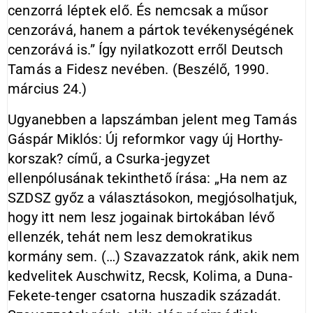
cenzorrá léptek elő. És nemcsak a műsor
cenzorává, hanem a pártok tevékenységének
cenzorává is.” Így nyilatkozott erről Deutsch
Tamás a Fidesz nevében. (Beszélő, 1990.
március 24.)
Ugyanebben a lapszámban jelent meg Tamás
Gáspár Miklós: Új reformkor vagy új Horthy-
korszak? című, a Csurka-jegyzet
ellenpólusának tekinthető írása: „Ha nem az
SZDSZ győz a választásokon, megjósolhatjuk,
hogy itt nem lesz jogainak birtokában lévő
ellenzék, tehát nem lesz demokratikus
kormány sem. (…) Szavazzatok ránk, akik nem
kedvelitek Auschwitz, Recsk, Kolima, a Duna-
Fekete-tenger csatorna huszadik századát.