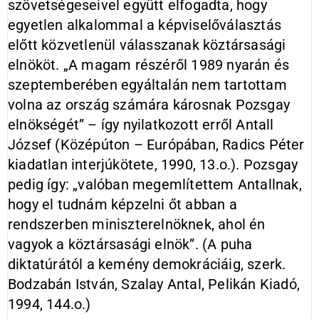
szövetségeseivel együtt elfogadta, hogy
egyetlen alkalommal a képviselőválasztás
előtt közvetlenül válasszanak köztársasági
elnököt. „A magam részéről 1989 nyarán és
szeptemberében egyáltalán nem tartottam
volna az ország számára károsnak Pozsgay
elnökségét” – így nyilatkozott erről Antall
József (Középúton – Európában, Radics Péter
kiadatlan interjúkötete, 1990, 13.o.). Pozsgay
pedig így: „valóban megemlítettem Antallnak,
hogy el tudnám képzelni őt abban a
rendszerben miniszterelnöknek, ahol én
vagyok a köztársasági elnök”. (A puha
diktatúrától a kemény demokráciáig, szerk.
Bodzabán István, Szalay Antal, Pelikán Kiadó,
1994, 144.o.)