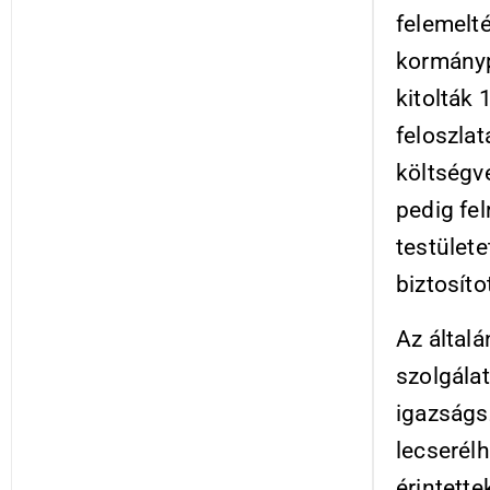
felemelté
kormányp
kitolták 
feloszla
költségv
pedig fe
testülete
biztosíto
Az általá
szolgála
igazságs
lecserélh
érintett