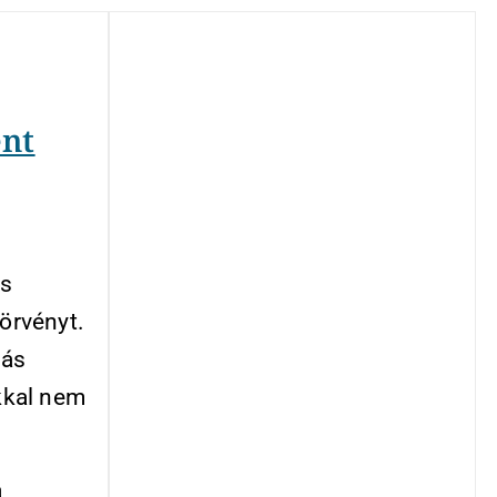
ent
os
törvényt.
gás
ikkal nem
a