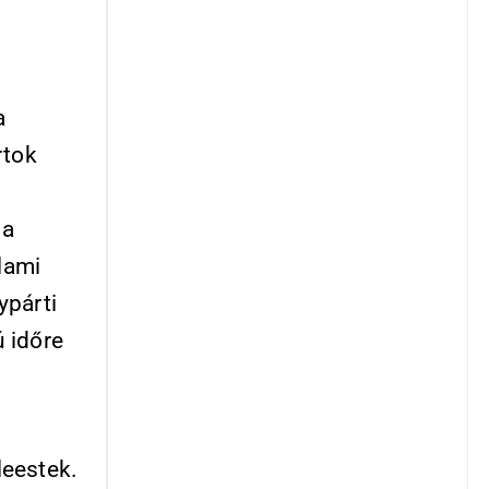
a
rtok
 a
lami
ypárti
 időre
leestek.