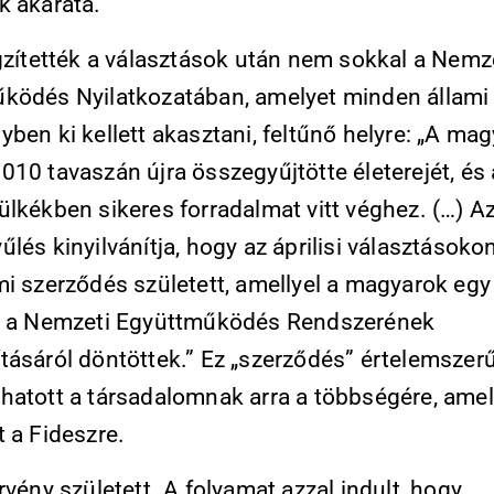
k akarata.
ögzítették a választások után nem sokkal a Nemz
ködés Nyilatkozatában, amelyet minden állami
ben ki kellett akasztani, feltűnő helyre: „A mag
10 tavaszán újra összegyűjtötte életerejét, és 
ülkékben sikeres forradalmat vitt véghez. (…) A
lés kinyilvánítja, hogy az áprilisi választásokon
i szerződés született, amellyel a magyarok egy
, a Nemzeti Együttműködés Rendszerének
tásáról döntöttek.” Ez „szerződés” értelemsze
hatott a társadalomnak arra a többségére, ame
 a Fideszre.
rvény született. A folyamat azzal indult, hogy