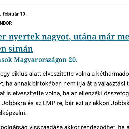
. február 19.
ÁNDOR
er nyertek nagyot, utána már m
n simán
ások Magyarországon 20.
egy ciklus alatt elveszítette volna a kétharmad
, ha annak birtokában nem írja át a választási 
t is elveszítette volna, ha az ellenzéki összefo
a Jobbikra és az LMP-re, bár ezt az akkori Jobb
elképzelni.
mpolgárság visszaadása akkor rendeződhet, ha 