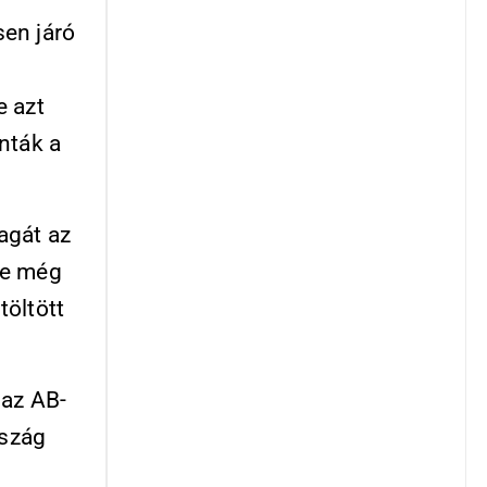
en járó
e azt
nták a
agát az
re még
töltött
 az AB-
rszág