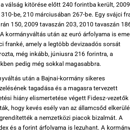
a válság kitörése előtt 240 forintba került, 200
 310-be, 210 márciusában 267-be. Egy svájci fr
rán 150, 2009 tavaszán 203, 2010 tavaszán 18
. A kormányváltás után az euró árfolyama is eme
ci franké, amely a legtöbb devizaadós sorsát
zta, még inkább, júniusra 216 forintra, a
kben pedig még sokkal magasabbra.
yváltás után a Bajnai-kormány sikeres
zelésének tagadása és a magasra tervezett
tési hiány elismertetése végett Fidesz-vezetők
ták, hogy kevés esély van az államcsőd elkerülé
grendítették a nemzetközi piacok bizalmát. A
dex és a forint árfolyama is lezuhant. A kormán