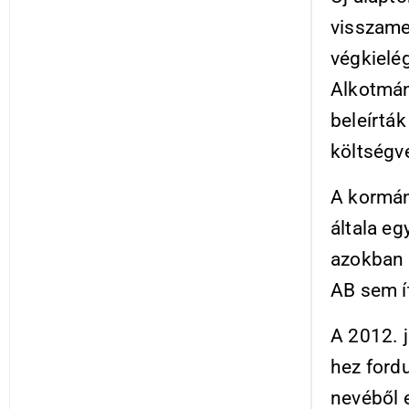
visszame
végkielég
Alkotmán
beleírtá
költségv
A kormán
általa e
azokban a
AB sem í
A 2012. 
hez fordu
nevéből e