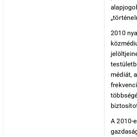
alapjogok
„történe
2010 nya
közmédiu
jelöltjei
testületb
médiát, a
frekvenc
többségé
biztosíto
A 2010-e
gazdaság