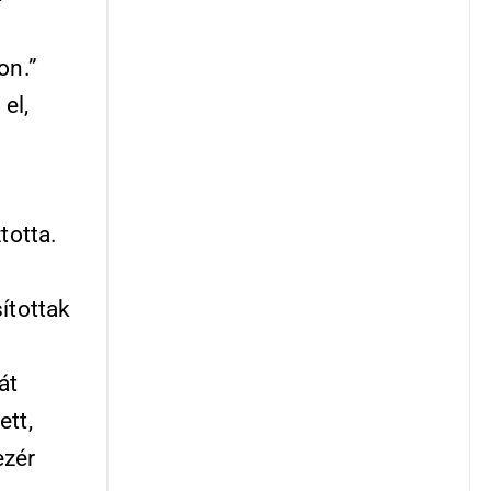
on.”
el,
totta.
ítottak
át
ett,
ezér