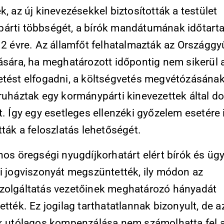
k, az új kinevezésekkel biztosították a testület
árti többségét, a bírók mandátumának időtart
12 évre. Az államfőt felhatalmazták az Országgy
tására, ha meghatározott időpontig nem sikerül 
etést elfogadni, a költségvetés megvétózásának
lruháztak egy kormánypárti kinevezettek által d
t. Így egy esetleges ellenzéki győzelem esetére 
tták a feloszlatás lehetőségét.
nos öregségi nyugdíjkorhatárt elért bírók és üg
ti jogviszonyát megszüntették, ily módon az
zolgáltatás vezetőinek meghatározó hányadát
ették. Ez jogilag tarthatatlannak bizonyult, de a
ek utólagos kompenzálása nem számolhatta fel 