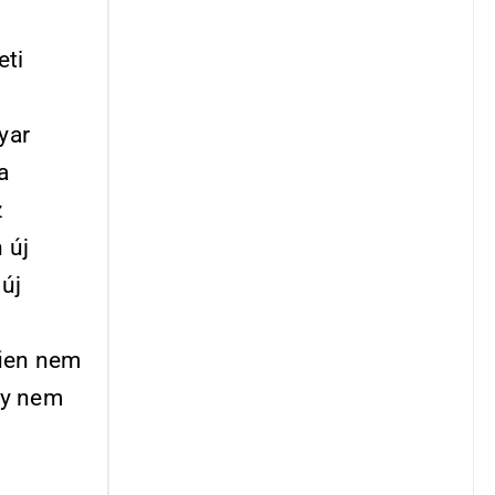
eti
yar
a
z
 új
 új
rűen nem
ly nem