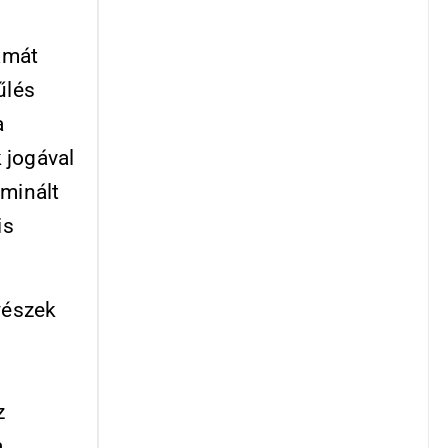
amát
űlés
a
 jogával
ominált
is
yészek
z
a