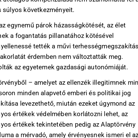
s súlyos következményeit.
 az egynemű párok házasságkötését, az élet
ek a fogantatás pillanatához kötésével
yellenessé tették a művi terhességmegszakítás
akorlatát érdemben nem változtatták meg.
lták az egyetemek gazdasági autonómiáját.
rvényből – amelyet az ellenzék illegitimnek min
soron minden alapvető emberi és politikai jog
ítása levezethető, miután ezeket úgymond az
yos értékek védelmében korlátozni lehet, az
yos értékek tekintetében pedig az Alaptörvény
uma a mérvadó, amely érvényesnek ismeri el a