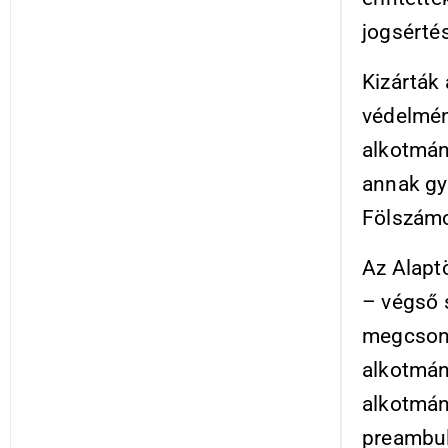
jogsérté
Kizárták
védelmén
alkotmán
annak gy
Fölszámo
Az Alaptö
– végső 
megcsonk
alkotmán
alkotmán
preambul