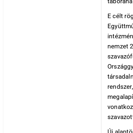
táborána
E célt r
Együttmű
intézmény
nemzet 20
szavazóf
Országgyű
társadalm
rendszer
megalapí
vonatkoz
szavazott
Új alaptö