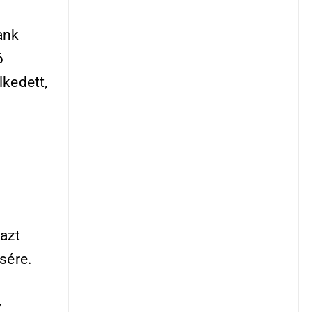
9
ank
6
lkedett,
 azt
sére.
y