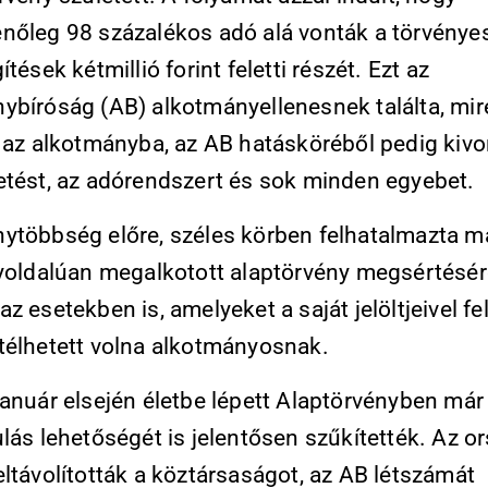
nőleg 98 százalékos adó alá vonták a törvényes
ítések kétmillió forint feletti részét. Ezt az
ybíróság (AB) alkotmányellenesnek találta, mir
k az alkotmányba, az AB hatásköréből pedig kivo
etést, az adórendszert és sok minden egyebet.
ytöbbség előre, széles körben felhatalmazta m
gyoldalúan megalkotott alaptörvény megsértésé
z esetekben is, amelyeket a saját jelöltjeivel fel
télhetett volna alkotmányosnak.
január elsején életbe lépett Alaptörvényben már
lás lehetőségét is jelentősen szűkítették. Az o
ltávolították a köztársaságot, az AB létszámát