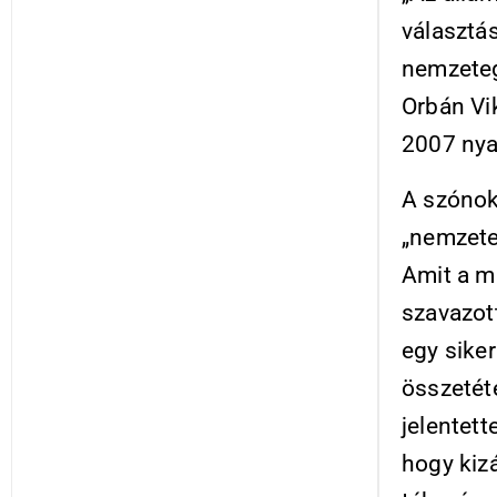
választá
nemzetegy
Orbán Vi
2007 nya
A szónok
„nemzete
Amit a m
szavazott
egy sike
összetét
jelentett
hogy kiz