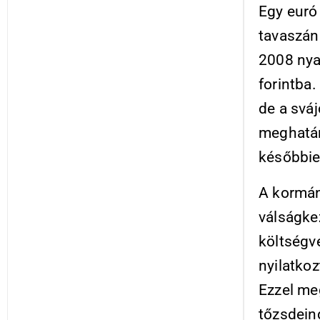
Egy euró 
tavaszán
2008 nya
forintba
de a sváj
meghatáro
későbbie
A kormán
válságke
költségve
nyilatkoz
Ezzel me
tőzsdein