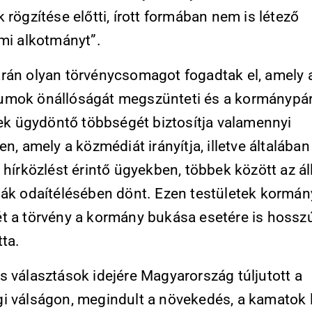
 rögzítése előtti, írott formában nem is létező
lmi alkotmányt”.
rán olyan törvénycsomagot fogadtak el, amely 
mok önállóságát megszünteti és a kormánypá
nek ügydöntő többségét biztosítja valamennyi
en, amely a közmédiát irányítja, illetve általában
 hírközlést érintő ügyekben, többek között az ál
iák odaítélésében dönt. Ezen testületek kormán
t a törvény a kormány bukása esetére is hosszú
tta.
s választások idejére Magyarország túljutott a
i válságon, megindult a növekedés, a kamatok 