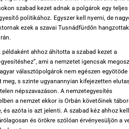
sokon szabad kezet adnak a polgárok egy teljes
esítő politikához. Egyszer kell nyerni, de nagy
ktornak ezek a szavai Tusnádfürdőn hangzottak 
rán.
 példaként ahhoz áhította a szabad kezet a
gyesítéshez”, ami a nemzetet igencsak megosz
agyar választópolgárok nem egészen egyötöde
 meg, s szinte ugyanannyian kifejezetten elutas
rtelen népszavazáson. A nemzetegyesítés
elben a nemzet ekkor is Orbán követőinek tábor
e, és azóta is azt jelenti. A szabad kéz ahhoz kell
árólagosan és örökre szólóan érvényesüljön a v