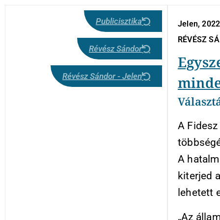
Publicisztika
Jelen, 2022
RÉVÉSZ S
Révész Sándor
Egysz
Révész Sándor - Jelen
minde
Választ
A Fidesz 
többségét
A hatalma
kiterjed 
lehetett 
„Az álla