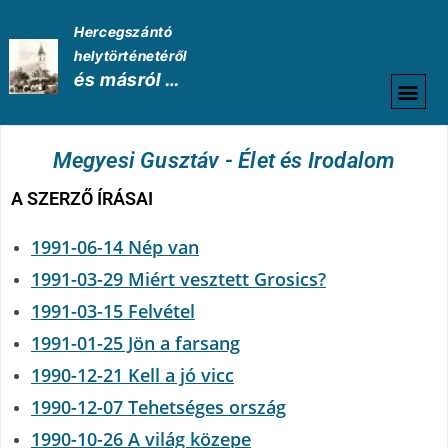
Hercegszántó
helytörténetéről
és másról …
HELYTÖRTÉNETI
Megyesi Gusztáv - Élet és Irodalom
A SZERZŐ ÍRÁSAI
1991-06-14 Nép van
1991-03-29 Miért vesztett Grosics?
1991-03-15 Felvétel
1991-01-25 Jön a farsang
1990-12-21 Kell a jó vicc
1990-12-07 Tehetséges ország
1990-10-26 A világ közepe