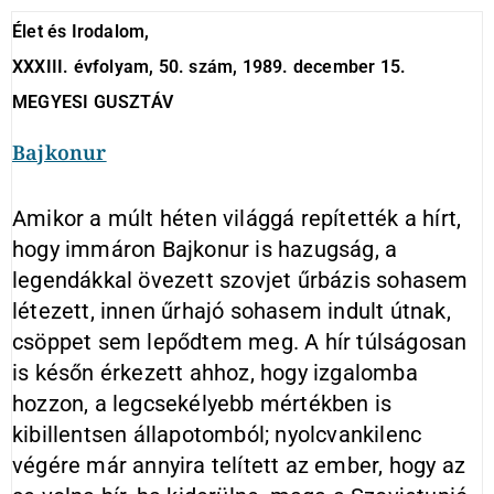
Élet és Irodalom,
XXXIII. évfolyam, 50. szám, 1989. december 15.
MEGYESI GUSZTÁV
Bajkonur
Amikor a múlt héten világgá repítették a hírt,
hogy immáron Bajkonur is hazugság, a
legendákkal övezett szovjet űrbázis sohasem
létezett, innen űrhajó sohasem indult útnak,
csöppet sem lepődtem meg. A hír túlságosan
is későn érkezett ahhoz, hogy izgalomba
hozzon, a legcsekélyebb mértékben is
kibillentsen állapotomból; nyolcvankilenc
végére már annyira telített az ember, hogy az