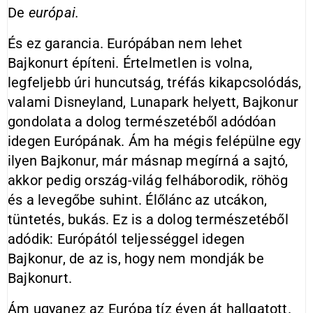
De
európai.
És ez garancia. Európában nem lehet
Bajkonurt építeni. Értelmetlen is volna,
legfeljebb úri huncutság, tréfás kikapcsolódás,
valami Disneyland, Lunapark helyett, Bajkonur
gondolata a dolog természetéből adódóan
idegen Európának. Ám ha mégis felépülne egy
ilyen Bajkonur, már másnap megírná a sajtó,
akkor pedig ország-világ felháborodik, röhög
és a levegőbe suhint. Élőlánc az utcákon,
tüntetés, bukás. Ez is a dolog természetéből
adódik: Európától teljességgel idegen
Bajkonur, de az is, hogy nem mondják be
Bajkonurt.
Ám ugyanez az Európa tíz éven át hallgatott.