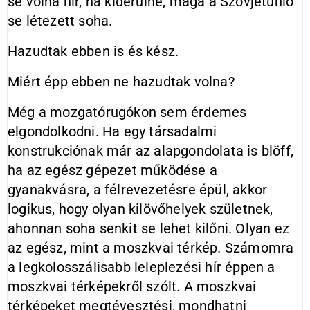
se volna hír, ha kiderülne, maga a Szovjetunió
se létezett soha.
Hazudtak ebben is és kész.
Miért épp ebben ne hazudtak volna?
Még a mozgatórugókon sem érdemes
elgondolkodni. Ha egy társadalmi
konstrukciónak már az alapgondolata is blöff,
ha az egész gépezet működése a
gyanakvásra, a félrevezetésre épül, akkor
logikus, hogy olyan kilövőhelyek születnek,
ahonnan soha senkit se lehet kilőni. Olyan ez
az egész, mint a moszkvai térkép. Számomra
a legkolosszálisabb leleplezési hír éppen a
moszkvai térképekről szólt. A moszkvai
térképeket megtévesztési, mondhatni