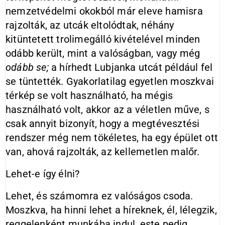
nemzetvédelmi okokból már eleve hamisra
rajzolták, az utcák eltolódtak, néhány
kitüntetett trolimegálló kivételével minden
odább került, mint a valóságban, vagy még
odább se;
a hírhedt Lubjanka utcát például fel
se tüntették. Gyakorlatilag egyetlen moszkvai
térkép se volt használható, ha mégis
használható volt, akkor az a véletlen műve, s
csak annyit bizonyít, hogy a megtévesztési
rendszer még nem tökéletes, ha egy épület ott
van, ahová rajzolták, az kellemetlen malőr.
Lehet-e így élni?
Lehet, és számomra ez valóságos csoda.
Moszkva, ha hinni lehet a híreknek, él, lélegzik,
reggelenként munkába indul, este pedig