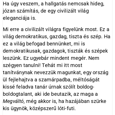
Ha úgy veszem, a hallgatás nemcsak hideg,
józan számítás, de egy civilizált világ
eleganciája is.
Mi erre a civilizált világra figyelünk most. Ez a
világ demokratikus, gazdag, tiszta és szép. Ha
ez a világ befogad bennünket, mi is
demokratikusak, gazdagok, tiszták és szépek
leszünk. Ez ugyebár mindent megér. Nem
szégyen tanulni! Tehát mi itt most
tanítványnak nevezzük magunkat, egy ország
ül fejlehajtva a szamárpadba, méltóságát
kissé feladva tanár úrnak szólít boldog-
boldogtalant, aki ide beutazik, az maga a
Megváltó,
még akkor is, ha hazájában szürke
kis ügynök, középszerű lóti-futi.