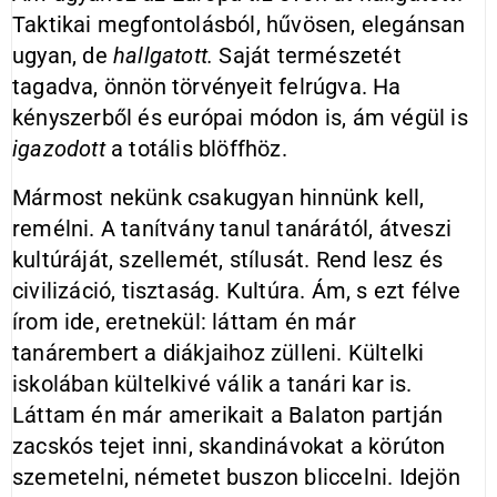
Taktikai megfontolásból, hűvösen, elegánsan
ugyan, de
hallgatott.
Saját természetét
tagadva, önnön törvényeit felrúgva. Ha
kényszerből és európai módon is, ám végül is
igazodott
a totális blöffhöz.
Mármost nekünk csakugyan hinnünk kell,
remélni. A tanítvány tanul tanárától, átveszi
kultúráját, szellemét, stílusát. Rend lesz és
civilizáció, tisztaság. Kultúra. Ám, s ezt félve
írom ide, eretnekül: láttam én már
tanárembert a diákjaihoz zülleni. Kültelki
iskolában kültelkivé válik a tanári kar is.
Láttam én már amerikait a Balaton partján
zacskós tejet inni, skandinávokat a körúton
szemetelni, németet buszon bliccelni. Idejön