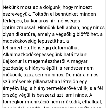
Nekünk most az a dolgunk, hogy mindezt
észrevegyük. Töltsön el bennünket minden
térképes, bajkonuros hír mélységes
optimizmussal. Hinnünk kell abban, hogy nincs
olyan diktatúra, amely a végsőkig blöffölhet, a
macskakövekig lepusztíthat, a
felismerhetetlenségig deformálhat.
Alkalmazkodóképességünk határtalan!
Bajkonur is megemészthető! A magyar
gazdaság a hiányra épült, a rendszer nem
működik, azaz semmi nincs. De már a nincs
születésének pillanatában létrejön egy
árnyékvilág, a hiány termelőerővé válik, s a fél
ország végül is beszerzi azt, ami nincs. A
tömegkommunikáció nem működik, elhallgat,