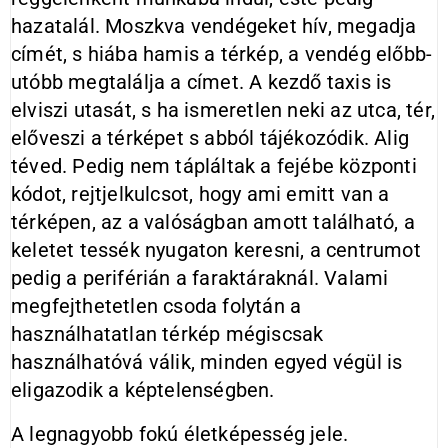
hazatalál. Moszkva vendégeket hív, megadja
címét, s hiába hamis a térkép, a vendég előbb-
utóbb megtalálja a címet. A kezdő taxis is
elviszi utasát, s ha ismeretlen neki az utca, tér,
előveszi a térképet s abból tájékozódik. Alig
téved. Pedig nem tápláltak a fejébe központi
kódot, rejtjelkulcsot, hogy ami emitt van a
térképen, az a valóságban amott található, a
keletet tessék nyugaton keresni, a centrumot
pedig a periférián a faraktáraknál. Valami
megfejthetetlen csoda folytán a
használhatatlan térkép mégiscsak
használhatóvá válik, minden egyed végül is
eligazodik a képtelenségben.
A legnagyobb fokú életképesség jele.