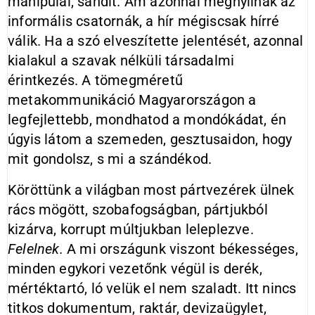
manipulál, sandít. Ám azonnal megnyílnak az
informális csatornák, a hír mégiscsak hírré
válik. Ha a szó elveszítette jelentését, azonnal
kialakul a szavak nélküli társadalmi
érintkezés. A tömegméretű
metakommunikáció Magyarországon a
legfejlettebb, mondhatod a mondókádat, én
úgyis látom a szemeden, gesztusaidon, hogy
mit gondolsz, s mi a szándékod.
Köröttünk a világban most pártvezérek ülnek
rács mögött, szobafogságban, pártjukból
kizárva, korrupt múltjukban leleplezve.
Felelnek.
A mi országunk viszont békességes,
minden egykori vezetőnk végül is derék,
mértéktartó, ló velük el nem szaladt. Itt nincs
titkos dokumentum, raktár, devizaügylet,