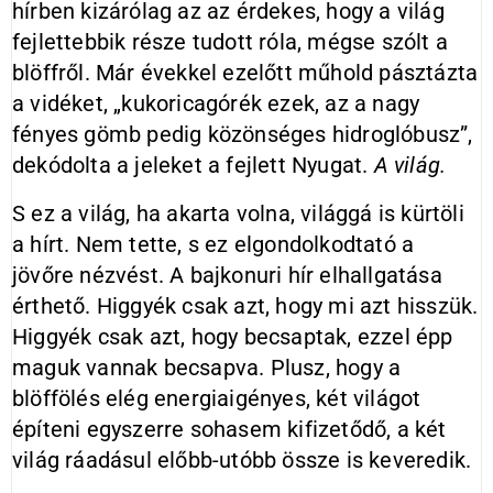
hírben kizárólag az az érdekes, hogy a világ
fejlettebbik része tudott róla, mégse szólt a
blöffről. Már évekkel ezelőtt műhold pásztázta
a vidéket, „kukoricagórék ezek, az a nagy
fényes gömb pedig közönséges hidroglóbusz”,
dekódolta a jeleket a fejlett Nyugat.
A világ.
S ez a világ, ha akarta volna, világgá is kürtöli
a hírt. Nem tette, s ez elgondolkodtató a
jövőre nézvést. A bajkonuri hír elhallgatása
érthető. Higgyék csak azt, hogy mi azt hisszük.
Higgyék csak azt, hogy becsaptak, ezzel épp
maguk vannak becsapva. Plusz, hogy a
blöffölés elég energiaigényes, két világot
építeni egyszerre sohasem kifizetődő, a két
világ ráadásul előbb-utóbb össze is keveredik.