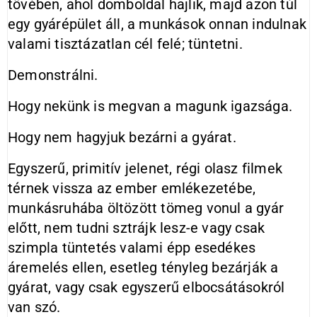
tövében, ahol domboldal hajlik, majd azon túl
egy gyárépület áll, a munkások onnan indulnak
valami tisztázatlan cél felé; tüntetni.
Demonstrálni.
Hogy nekünk is megvan a magunk igazsága.
Hogy nem hagyjuk bezárni a gyárat.
Egyszerű, primitív jelenet, régi olasz filmek
térnek vissza az ember emlékezetébe,
munkásruhába öltözött tömeg vonul a gyár
előtt, nem tudni sztrájk lesz-e vagy csak
szimpla tüntetés valami épp esedékes
áremelés ellen, esetleg tényleg bezárják a
gyárat, vagy csak egyszerű elbocsátásokról
van szó.