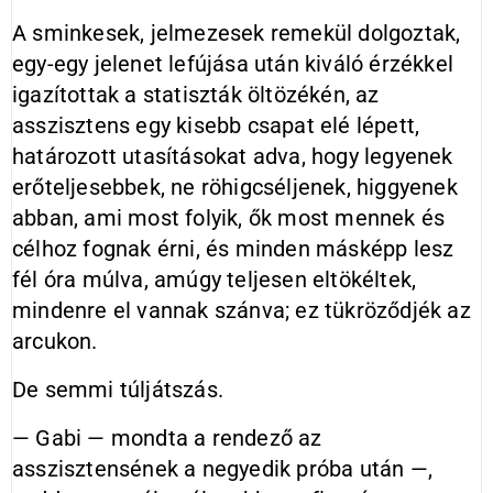
A sminkesek, jelmezesek remekül dolgoztak,
egy-egy jelenet lefújása után kiváló érzékkel
igazítottak a statiszták öltözékén, az
asszisztens egy kisebb csapat elé lépett,
határozott utasításokat adva, hogy legyenek
erőteljesebbek, ne röhigcséljenek, higgyenek
abban, ami most folyik, ők most mennek és
célhoz fognak érni, és minden másképp lesz
fél óra múlva, amúgy teljesen eltökéltek,
mindenre el vannak szánva; ez tükröződjék az
arcukon.
De semmi túljátszás.
— Gabi — mondta a rendező az
asszisztensének a negyedik próba után —,