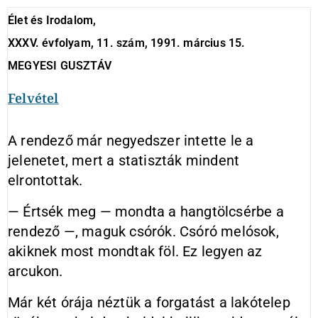
Élet és Irodalom,
XXXV. évfolyam, 11. szám, 1991. március 15.
MEGYESI GUSZTÁV
Felvétel
A rendező már negyedszer intette le a
jelenetet, mert a statiszták mindent
elrontottak.
— Értsék meg — mondta a hangtölcsérbe a
rendező —, maguk csórók. Csóró melósok,
akiknek most mondtak föl. Ez legyen az
arcukon.
Már két órája néztük a forgatást a lakótelep