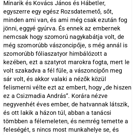
Minarik és Kovács János és Hábetler,
egyszerre egy egész Rozsdatemető, sőt,
minden ami van, és ami még csak ezután fog
jönni, eggyé gyúrva. És ennek az embernek
nemcsak hogy szomorú nagykabátja volt, de
még szomorúbb vászoncipője, s még annál is
szomorúbb fóliaszatyor himbálózott a
kezében, ezt a szatyrot marokra fogta, mert le
volt szakadva a fél füle, a vászoncipőn meg
sár volt, és akkor valaki a nézők közül
felismerni vélte ezt az embert, hogy „de hiszen
ez a Csizmadia András”. Korára nézve
negyvenhét éves ember, de hatvannak látszik,
és ott lakik a házon túl, abban a tanácsi
tömbben a félemeleten, és nemrég temette a
feleségét, s nincs most munkahelye se, és