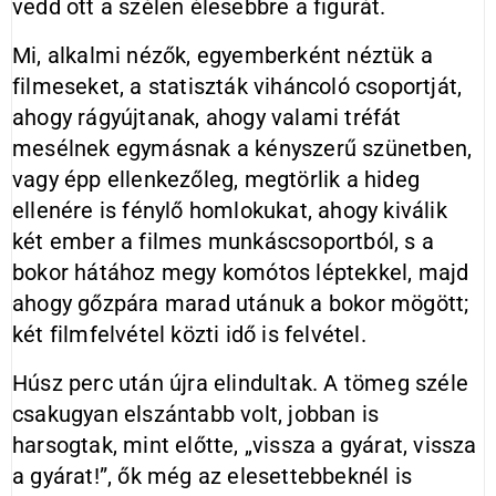
vedd ott a szélen élesebbre a figurát.
Mi, alkalmi nézők, egyemberként néztük a
filmeseket, a statiszták viháncoló csoportját,
ahogy rágyújtanak, ahogy valami tréfát
mesélnek egymásnak a kényszerű szünetben,
vagy épp ellenkezőleg, megtörlik a hideg
ellenére is fénylő homlokukat, ahogy kiválik
két ember a filmes munkáscsoportból, s a
bokor hátához megy komótos léptekkel, majd
ahogy gőzpára marad utánuk a bokor mögött;
két filmfelvétel közti idő is felvétel.
Húsz perc után újra elindultak. A tömeg széle
csakugyan elszántabb volt, jobban is
harsogtak, mint előtte, „vissza a gyárat, vissza
a gyárat!”, ők még az elesettebbeknél is