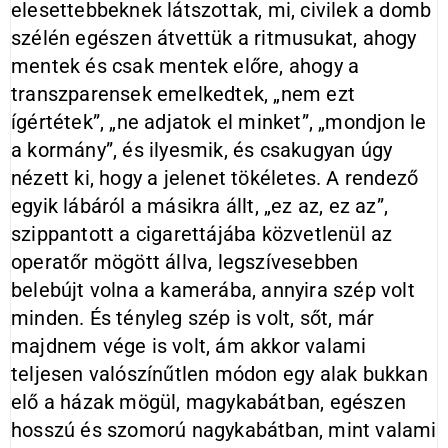
elesettebbeknek látszottak, mi, civilek a domb
szélén egészen átvettük a ritmusukat, ahogy
mentek és csak mentek előre, ahogy a
transzparensek emelkedtek, „nem ezt
ígértétek”, „ne adjatok el minket”, „mondjon le
a kormány”, és ilyesmik, és csakugyan úgy
nézett ki, hogy a jelenet tökéletes. A rendező
egyik lábáról a másikra állt, „ez az, ez az”,
szippantott a cigarettájába közvetlenül az
operatőr mögött állva, legszívesebben
belebújt volna a kamerába, annyira szép volt
minden. És tényleg szép is volt, sőt, már
majdnem vége is volt, ám akkor valami
teljesen valószínűtlen módon egy alak bukkan
elő a házak mögül, magykabátban, egészen
hosszú és szomorú nagykabátban, mint valami