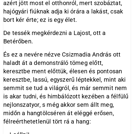
azért jött most el otthonról, mert szobáztat,
hajógyári fiúknak adja ki órára a lakást, csak
bort kér érte; ez is egy élet.
De tessék megkérdezni a Lajost, ott a
Betérőben.
És ez a nevére nézve Csizmadia András ott
haladt át a demonstráló tömeg előtt,
keresztbe ment előttük, élesen és pontosan
keresztbe, lassú, egyszerű léptekkel, mint aki
semmit se tud a világról, és már semmit nem
is akar tudni, és himbálózott kezében a félfülű
nejlonszatyor, s még akkor sem állt meg,
midőn a hangtölcséren át eléggé erősen,
félreérthetetlenül tört rá a hang: