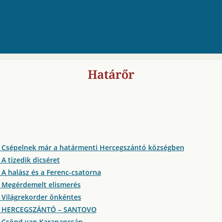
Határőr
 Csépelnek már a határmenti Hercegszántó községben
A tizedik dicséret
 A halász és a Ferenc-csatorna
 Megérdemelt elismerés
 Világrekorder önkéntes
5 HERCEGSZÁNTÓ – SANTOVO
7 Csönd van Karapancsán