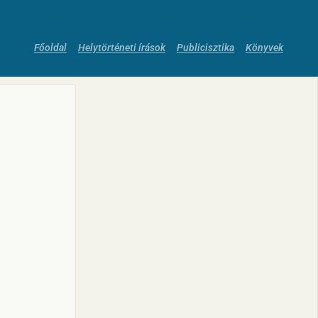
Főoldal
Helytörténeti írások
Publicisztika
Könyvek