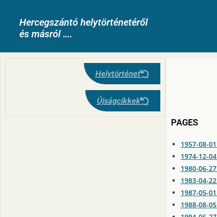
Hercegszántó helytörténetéről
és másról ….
Helytörténet
Újságcikkek
PAGES
1957-08-01
1974-12-04 
1980-06-27
1983-04-22
1987-05-01
1988-08-0
1994-06-2