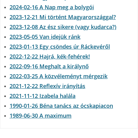
2024-02-16 A Nap meg a bolygói
2023-12-21 Mi történt Magyarországgal?
2023-12-08 Az ész sikere (vagy kudarca?)
2023-05-05 Van idejük ránk
2023-01-13 Egy csöndes úr Ráckevéről
2022-12-22 Hajrá, kék-fehérek!
2022-09-16 Meghalt a királynő
2022-03-25 A közvéleményt mérgezik
2021-12-22 Reflexív irányítás
2021-11-12 Izabela halála
1990-01-26 Béna tanács az ócskapiacon
1989-06-30 A maximum