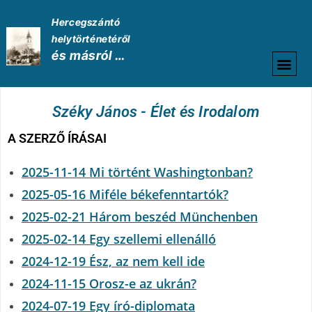
Hercegszántó
helytörténetéről
és másról …
HELYTÖRTÉNETI
Széky János - Élet és Irodalom
A SZERZŐ ÍRÁSAI
2025-11-14 Mi történt Washingtonban?
2025-05-16 Miféle béke­fenntartók?
2025-02-21 Három beszéd Münchenben
2025-02-14 Egy szellemi ellenálló
2024-12-19 Ész, az nem kell ide
2024-11-15 Orosz-e az ukrán?
2024-07-19 Egy író-diplomata