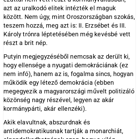
azt az uralkodó elitek intézték el maguk
között. Nem úgy, mint Oroszországban szokás,
teszem hozzá, meg azt is: II. Erzsébet és III.
Károly trónra léptetésében még kevésbé vett
részt a brit nép.
Putyin megjegyzéséből nemcsak az derült ki,
hogy ellensége a nyugati demokráciának (ez
nem infó), hanem az is, fogalma sincs, hogyan
működik egy létező demokrácia (ebben
megegyezik a magyarországi művelt politizáló
közönség nagy részével, legyen az akár
kormánypárti, akár ellenzéki).
Akik elavultnak, abszurdnak és
antidemokratikusnak tartják a monarchiát,