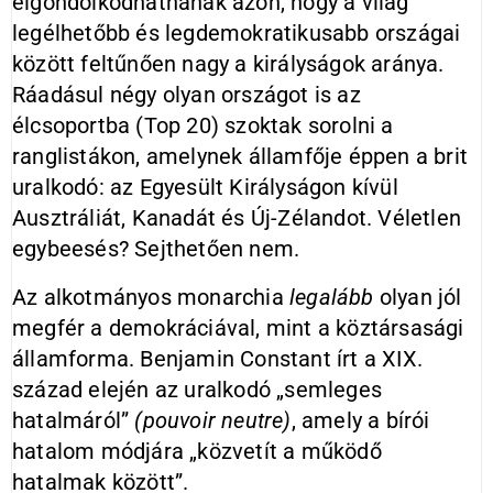
elgondolkodhatnának azon, hogy a világ
legélhetőbb és legdemokratikusabb országai
között feltűnően nagy a királyságok aránya.
Ráadásul négy olyan országot is az
élcsoportba (Top 20) szoktak sorolni a
ranglistákon, amelynek államfője éppen a brit
uralkodó: az Egyesült Királyságon kívül
Ausztráliát, Kanadát és Új-Zélandot. Véletlen
egybeesés? Sejthetően nem.
Az alkotmányos monarchia
legalább
olyan jól
megfér a demokráciával, mint a köztársasági
államforma. Benjamin Constant írt a XIX.
század elején az uralkodó „semleges
hatalmáról”
(pouvoir neutre)
, amely a bírói
hatalom módjára „közvetít a működő
hatalmak között”.