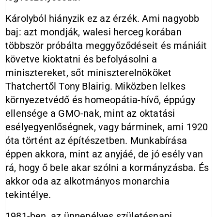
Károlyból hiányzik ez az érzék. Ami nagyobb
baj: azt mondják, walesi herceg korában
többször próbálta meggyőződéseit és mániáit
követve kioktatni és befolyásolni a
minisztereket, sőt miniszterelnököket
Thatchertől Tony Blairig. Miközben lelkes
környezetvédő és homeopátia-hívő, éppúgy
ellensége a GMO-nak, mint az oktatási
esélyegyenlőségnek, vagy bárminek, ami 1920
óta történt az építészetben. Munkabírása
éppen akkora, mint az anyjáé, de jó esély van
rá, hogy ő bele akar szólni a kormányzásba. És
akkor oda az alkotmányos monarchia
tekintélye.
1981-ben, az ünnepélyes születésnapi