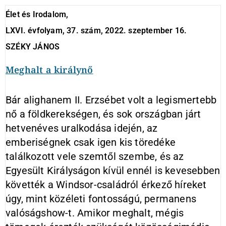
Élet és Irodalom,
LXVI. évfolyam, 37. szám, 2022. szeptember 16.
SZÉKY JÁNOS
Meghalt a királynő
Bár alighanem II. Erzsébet volt a legismertebb
nő a földkerekségen, és sok országban járt
hetvenéves uralkodása idején, az
emberiségnek csak igen kis töredéke
találkozott vele szemtől szembe, és az
Egyesült Királyságon kívül ennél is kevesebben
követték a Windsor-családról érkező híreket
úgy, mint közéleti fontosságú, permanens
valóságshow-t. Amikor meghalt, mégis