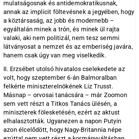
mulatságosnak és antidemokratikusnak,
annak az implicit föltevésnek a jegyében, hogy
a köztársaság, az jobb és modernebb –
egyáltalán minek a trón, és minek ül rajta
valaki, aki nem politizál, nem tesz semmi
látványosat a nemzet és az emberiség javára,
hanem csak úgy van meg viselkedik.
II. Erzsébet utolsó hivatalos cselekedete az
volt, hogy szeptember 6-án Balmoralban
felkérte miniszterelnökének Liz Trusst.
Másnap – orvosai tanácsára – már Zoomon
sem vett részt a Titkos Tanács ülésén, a
miniszterek fölesketésén, ezért az aktust
elhalasztották. Ugyanezen a napon Putyin
azon élcelődött, hogy Nagy-Britannia népe
ezúttal nem vett részt a kormányváltásban,