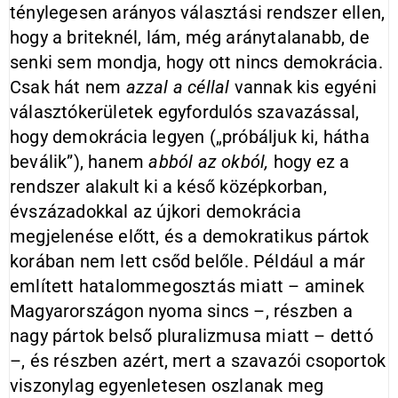
ténylegesen arányos választási rendszer ellen,
hogy a briteknél, lám, még aránytalanabb, de
senki sem mondja, hogy ott nincs demokrácia.
Csak hát nem
azzal a céllal
vannak kis egyéni
választókerületek egyfordulós szavazással,
hogy demokrácia legyen („próbáljuk ki, hátha
beválik”), hanem
abból az okból,
hogy ez a
rendszer alakult ki a késő középkorban,
évszázadokkal az újkori demokrácia
megjelenése előtt, és a demokratikus pártok
korában nem lett csőd belőle. Például a már
említett hatalommegosztás miatt – aminek
Magyarországon nyoma sincs –, részben a
nagy pártok belső pluralizmusa miatt – dettó
–, és részben azért, mert a szavazói csoportok
viszonylag egyenletesen oszlanak meg