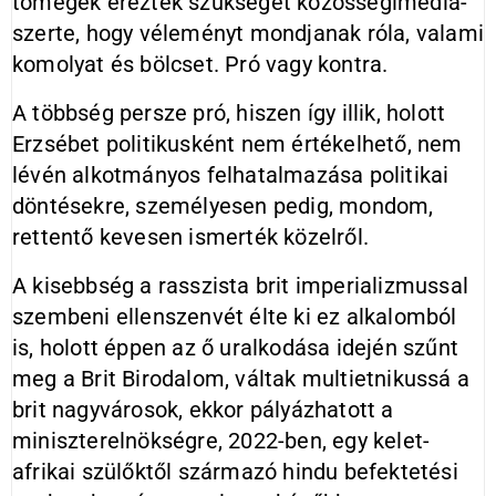
tömegek érezték szükségét közösségimédia-
szerte, hogy véleményt mondjanak róla, valami
komolyat és bölcset. Pró vagy kontra.
A többség persze pró, hiszen így illik, holott
Erzsébet politikusként nem értékelhető, nem
lévén alkotmányos felhatalmazása politikai
döntésekre, személyesen pedig, mondom,
rettentő kevesen ismerték közelről.
A kisebbség a rasszista brit imperializmussal
szembeni ellenszenvét élte ki ez alkalomból
is, holott éppen az ő uralkodása idején szűnt
meg a Brit Birodalom, váltak multietnikussá a
brit nagyvárosok, ekkor pályázhatott a
miniszterelnökségre, 2022-ben, egy kelet-
afrikai szülőktől származó hindu befektetési