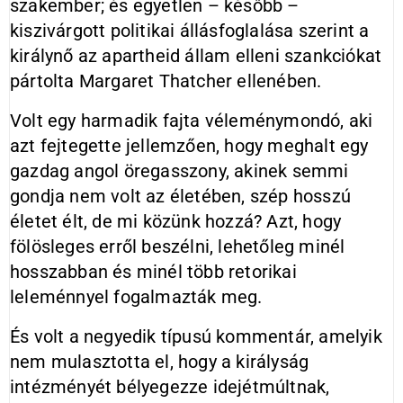
szakember; és egyetlen – később –
kiszivárgott politikai állásfoglalása szerint a
királynő az apart­heid állam elleni szankciókat
pártolta Margaret Thatcher ellenében.
Volt egy harmadik fajta véleménymondó, aki
azt fejtegette jellemzően, hogy meghalt egy
gazdag angol öregasszony, akinek semmi
gondja nem volt az életében, szép hosszú
életet élt, de mi közünk hozzá? Azt, hogy
fölösleges erről beszélni, lehetőleg minél
hosszabban és minél több retorikai
leleménnyel fogalmazták meg.
És volt a negyedik típusú kommentár, amelyik
nem mulasztotta el, hogy a királyság
intézményét bélyegezze idejétmúltnak,