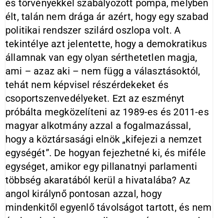
és törvényekkel szabályozott pompa, melyben
élt, talán nem drága ár azért, hogy egy szabad
politikai rendszer szilárd oszlopa volt. A
tekintélye azt jelentette, hogy a demokratikus
államnak van egy olyan sérthetetlen magja,
ami – azaz aki – nem függ a választásoktól,
tehát nem képvisel részérdekeket és
csoportszenvedélyeket. Ezt az eszményt
próbálta megközelíteni az 1989-es és 2011-es
magyar alkotmány azzal a fogalmazással,
hogy a köztársasági elnök „kifejezi a nemzet
egységét”. De hogyan fejezhetné ki, és miféle
egységet, amikor egy pillanatnyi parlamenti
többség akaratából kerül a hivatalába? Az
angol királynő pontosan azzal, hogy
mindenkitől egyenlő távolságot tartott, és nem