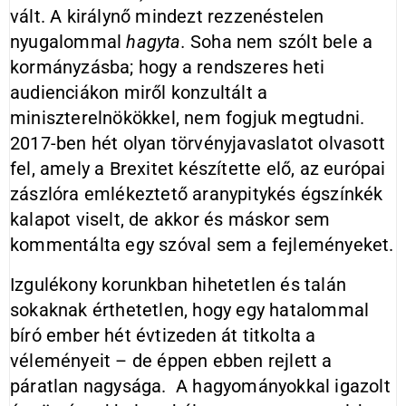
vált. A királynő mindezt rezzenéstelen
nyugalommal
hagyta.
Soha nem szólt bele a
kormányzásba; hogy a rendszeres heti
audienciákon miről konzultált a
miniszterelnökökkel, nem fogjuk megtudni.
2017-ben hét olyan törvényjavaslatot olvasott
fel, amely a Brexitet készítette elő, az európai
zászlóra emlékeztető aranypitykés égszínkék
kalapot viselt, de akkor és máskor sem
kommentálta egy szóval sem a fejleményeket.
Izgulékony korunkban hihetetlen és talán
sokaknak érthetetlen, hogy egy hatalommal
bíró ember hét évtizeden át titkolta a
véleményeit – de éppen ebben rejlett a
páratlan nagysága. A hagyományokkal igazolt