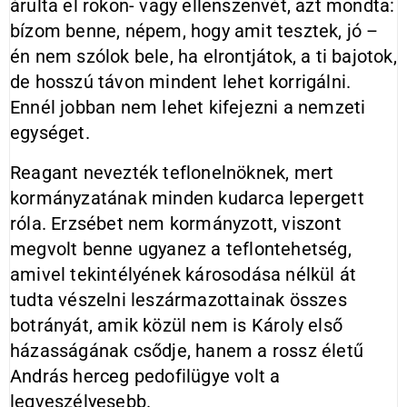
árulta el rokon- vagy ellenszenvét, azt mondta:
bízom benne, népem, hogy amit tesztek, jó –
én nem szólok bele, ha elrontjátok, a ti bajotok,
de hosszú távon mindent lehet korrigálni.
Ennél jobban nem lehet kifejezni a nemzeti
egységet.
Reagant nevezték teflonelnöknek, mert
kormányzatának minden kudarca lepergett
róla. Erzsébet nem kormányzott, viszont
megvolt benne ugyanez a teflontehetség,
amivel tekintélyének károsodása nélkül át
tudta vészelni leszármazottainak összes
botrányát, amik közül nem is Károly első
házasságának csődje, hanem a rossz életű
András herceg pedofilügye volt a
legveszélyesebb.