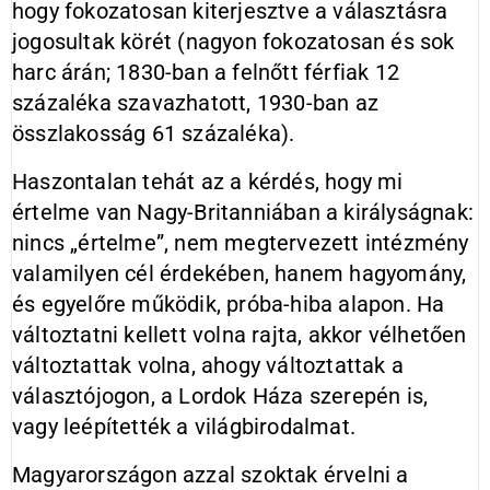
hogy fokozatosan kiterjesztve a választásra
jogosultak körét (nagyon fokozatosan és sok
harc árán; 1830-ban a felnőtt férfiak 12
százaléka szavazhatott, 1930-ban az
összlakosság 61 százaléka).
Haszontalan tehát az a kérdés, hogy mi
értelme van Nagy-Britanniában a királyságnak:
nincs „értelme”, nem megtervezett intézmény
valamilyen cél érdekében, hanem hagyomány,
és egy­elő­re működik, próba-hiba alapon. Ha
változtatni kellett volna rajta, akkor vélhetően
változtattak volna, ahogy változtattak a
választójogon, a Lordok Háza szerepén is,
vagy leépítették a világbirodalmat.
Magyarországon azzal szoktak érvelni a