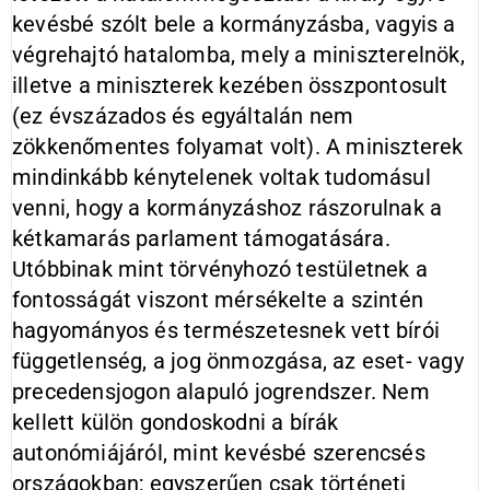
kevésbé szólt bele a kormányzásba, vagyis a
végrehajtó hatalomba, mely a miniszterelnök,
illetve a miniszterek kezében összpontosult
(ez évszázados és egyáltalán nem
zökkenőmentes folyamat volt). A miniszterek
mindinkább kénytelenek voltak tudomásul
venni, hogy a kormányzáshoz rászorulnak a
kétkamarás parlament támogatására.
Utóbbinak mint törvényhozó testületnek a
fontosságát viszont mérsékelte a szintén
hagyományos és természetesnek vett bírói
függetlenség, a jog önmozgása, az eset- vagy
precedensjogon alapuló jogrendszer. Nem
kellett külön gondoskodni a bírák
autonómiájáról, mint kevésbé szerencsés
országokban; egyszerűen csak történeti