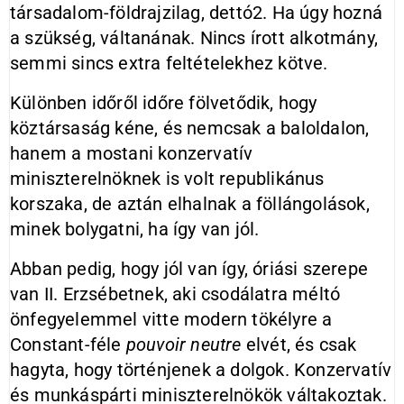
társadalom-földrajzilag, dettó2. Ha úgy hozná
a szükség, váltanának. Nincs írott alkotmány,
semmi sincs extra feltételekhez kötve.
Különben időről időre fölvetődik, hogy
köztársaság kéne, és nemcsak a baloldalon,
hanem a mostani konzervatív
miniszterelnöknek is volt republikánus
korszaka, de aztán elhalnak a föllángolások,
minek bolygatni, ha így van jól.
Abban pedig, hogy jól van így, óriási szerepe
van II. Erzsébetnek, aki csodálatra méltó
önfegyelemmel vitte modern tökélyre a
Constant-féle
pou­voir
neutre
elvét, és csak
hagyta, hogy történjenek a dolgok. Konzervatív
és munkáspárti miniszterelnökök váltakoztak.