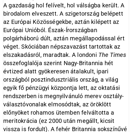
A gazdaság hol felívelt, hol válságba került. A
birodalom elveszett. A szigetország belépett
az Európai Közösségekbe, aztán kilépett az
Európai Unióból. Észak-Írországban
polgárháború dúlt, aztán megállapodással ért
véget. Skóciában népszavazást tartottak az
elszakadásról, maradtak. A londoni
The Times
összefoglalója szerint Nagy-Britannia hét
évtized alatt gyökeresen átalakult, ipari
országból posztindusztriális ország, a világ
egyik fő pénzügyi központja lett, az oktatási
rendszerben is megnyilvánuló merev osztály-
választóvonalak elmosódtak, az öröklött
előnyöket rohamos ütemben felváltotta a
meritokrácia (ez 2000 után megállt, kicsit
vissza is fordult). A fehér Britannia sokszínűvé