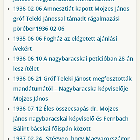
1936-02-06 Amnesztiát kapott Mojzes János
gróf Teleki Jánossal támadt rágalmazási
pörében1936-02-06
1935-06-06 Fogház az elégetett ajánlási
ívekért
1936-06-10 A nagybaracskai petícióban 28-án
lesz ítélet
1936-06-21 Gróf Teleki Jánost megfosztották
mandátumától – Nagybaracska képviselője
Mojzes János
1936-07-12 Éles összecsapás dr. Mojzes
János nagybaracskai képviselő és Fernbach
Bálint bácskai főispán között
1937-02-24 „Szégyen, hogy Magyarországon