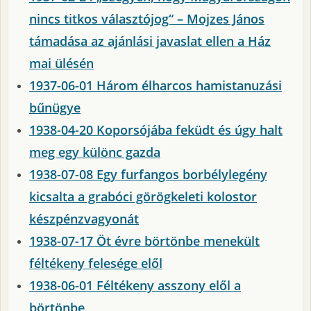
nincs titkos választójog“ – Mojzes János
támadása az ajánlási javaslat ellen a Ház
mai ülésén
1937-06-01 Három élharcos hamistanuzási
bűnügye
1938-04-20 Koporsójába feküdt és úgy halt
meg egy különc gazda
1938-07-08 Egy furfangos borbélylegény
kicsalta a grabóci görögkeleti kolostor
készpénzvagyonát
1938-07-17 Öt évre börtönbe menekült
féltékeny felesége elől
1938-06-01 Féltékeny asszony elől a
börtönbe