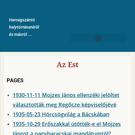
Hercegszántó
helytörténetéről
és másról ….
Az Est
PAGES
1930-11-11 Mojzes János ellenzéki jelöltet
választották meg Regőcze képviselőjévé
1935-05-23 Hörcsögvilág a Bácskában
1935-10-29 Erőszakkal ütötték-e el Mojzes
Jánost a nagybaracskai mandátumtól?