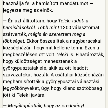
használja fel a hamisított mandátumot —
jegyezte meg az elnök.
— Én azt állítottam, hogy
Teleki tudott a
hamisításokról. Több mint
1300 választómat
szétverték,
mégis én szereztem meg a
többséget.
Ekkor összeálltak a nagybaracskai
községházán, hogy mit kellene tenni. Ezen a
megbeszélésen ott volt
Teleki
is. Elhatározták,
hogy küldöttséget menesztenek a
györgypusztaiak elé, akik az ott leadott
szavazatokat hozták. A csátaljai községházán
meghamisították a györgypusztai választási
jegyzőkönyveket, úgy, hogy kilenc szótöbbség
jött ki Teleki javára.
—
Megállapították, hogy az eredményt