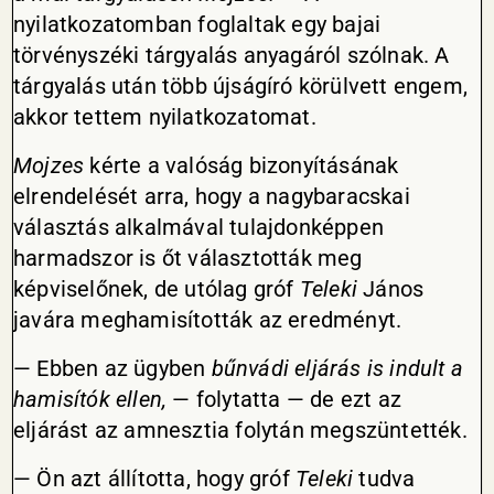
nyilatkozatomban foglaltak egy bajai
törvényszéki tárgyalás anyagáról szólnak. A
tárgyalás után több újságíró körülvett engem,
akkor tettem nyilatkozatomat.
Mojzes
kérte a valóság bizonyításának
elrendelését arra, hogy a nagybaracskai
választás alkalmával tulajdonképpen
harmadszor is őt választották meg
képviselőnek, de utólag gróf
Teleki
János
javára meghamisították az eredményt.
— Ebben az ügyben
bűnvádi eljárás is indult a
hamisítók ellen,
— folytatta — de ezt az
eljárást az amnesztia folytán megszüntették.
— Ön azt állította, hogy gróf
Teleki
tudva