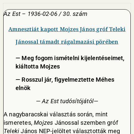
Az Est – 1936-02-06 / 30. szám
Amnesztiát kapott Mojzes János gróf Teleki
Jánossal támadt rágalmazási pörében
— Meg fogom ismételni kijelentéseimet,
kiáltotta Mojzes
— Rosszul jár, figyelmeztette Méhes
elnök
— Az Est tudósítójától—
A nagybaracskai választás során, mint
ismeretes,
Mojzes
Jánossal szemben gróf
Teleki
János NEP-jelöltet választották meg