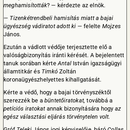
meghamisították
? — kérdezte az elnök.
—
Tizenkétrendbeli hamisítás miatt a bajai
ügyészség vádiratot adott ki
— felelte
Mojzes
János.
Ezután a vádlott védője terjesztette elő a
valóságbizonyítás iránti kérését. A bejelentett
tanuk sorában kérte
Antal
István igazságügyi
államtitkár és
Timkó
Zoltán
koronaügyészhelyettes kihallgatását.
Kérte a védő, hogy a bajai törvényszéktől
szerezzék be a
büntetőiratokat,
továbbá a
petíciós iratokat
annak bizonyítására hogy
az
egész választási eljárás törvénytelen volt.
Gróf
Teleki
János jogi képviselője, báró
Collas