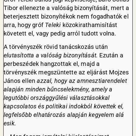
Tibor ellenezte a valóság bizonyítását, mert a
beterjesztett bizonyítékok nem fogadhatók el
arra, hogy gróf
Teleki
közokirathamisítást
követett el, vagy pedig arról tudott volna.
A törvényszék rövid tanácskozás után
elutasította a valóság bizonyítását.
Ezután a
perbeszédek hangzottak el, majd a
törvényszék megszüntette az eljárást Mojzes
János ellen
azzal, hogy az amnesztiarendelet
alapján minden bűncselekmény, amely a
legutóbbi országgyűlési választásokkal
kapcsolatos és politikai indokból követtek el,
legfelsőbb elhatározás alapján kegyelem alá
esik.