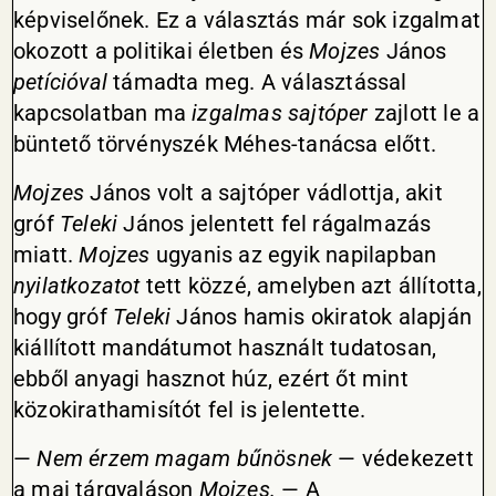
képviselőnek. Ez a választás már sok izgalmat
okozott a politikai életben és
Mojzes
János
petícióval
támadta meg. A választással
kapcsolatban ma
izgalmas sajtóper
zajlott le a
büntető törvényszék Méhes-tanácsa előtt.
Mojzes
János volt a sajtóper vádlottja, akit
gróf
Teleki
János jelentett fel rágalmazás
miatt.
Mojzes
ugyanis az egyik napilapban
nyilatkozatot
tett közzé, amelyben azt állította,
hogy gróf
Teleki
János hamis okiratok alapján
kiállított mandátumot használt tudatosan,
ebből anyagi hasznot húz, ezért őt mint
közokirathamisítót fel is jelentette.
—
Nem érzem magam bűnösnek
— védekezett
a mai tárgyaláson
Mojzes.
— A