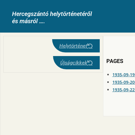
Hercegszántó helytörténetéről
és másról ….
Helytörténet
PAGES
Újságcikkek
1935-09-19
1935-09-20
1935-09-22