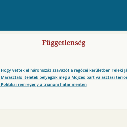
Függetlenség
 Hogy vettek el háromszáz szavazót a regőcei kerületben Teleki Já
 Marasztaló ítéletek bélyegzik meg a Mojzes-párt választási terror
 Politikai rémregény a trianoni határ mentén