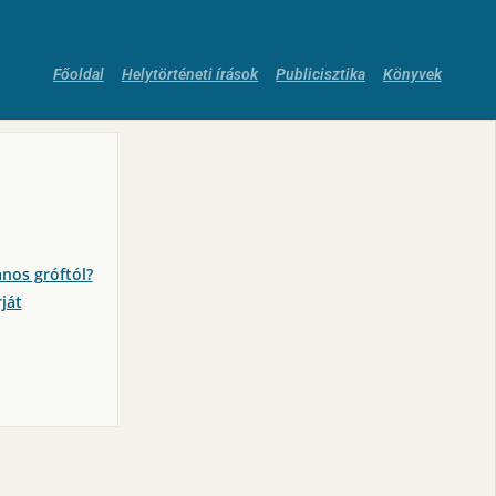
Főoldal
Helytörténeti írások
Publicisztika
Könyvek
nos gróftól?
ját