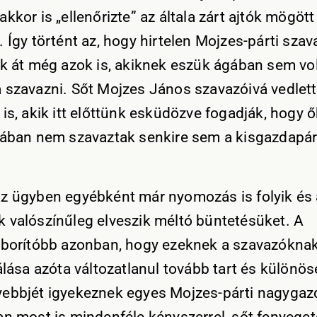
kkor is „ellenőrizte” az általa zárt ajtók mögött
. Így történt az, hogy hirtelen Mojzes-párti sza
ak át még azok is, akiknek eszük ágában sem vo
 szavazni. Sőt Mojzes János szavazóivá vedlet
is, akik itt előttünk esküdözve fogadják, hogy 
lában nem szavaztak senkire sem a kisgazdapárt
z ügyben egyébként már nyomozás is folyik és 
 valószínűleg elveszik méltó büntetésüket. A
áborítóbb azonban, hogy ezeknek a szavazóknak
álása azóta változatlanul tovább tart és különös
ebbjét igyekeznek egyes Mojzes-párti nagygaz