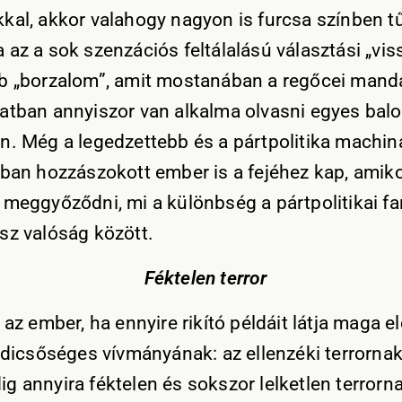
kal, akkor valahogy nagyon is furcsa színben tű
 az a sok szenzációs feltálalású választási „vis
b „borzalom”, amit mostanában a regőcei man
atban annyiszor van alkalma olvasni egyes balol
n. Még a legedzettebb és a pártpolitika machin
bban hozzászokott ember is a fejéhez kap, amiko
 meggyőződni, mi a különbség a pártpolitikai fa
sz valóság között.
Féktelen terror
 az ember, ha ennyire rikító példáit látja maga el
a dicsőséges vívmányának: az ellenzéki terrornak
g annyira féktelen és sokszor lelketlen terrorna