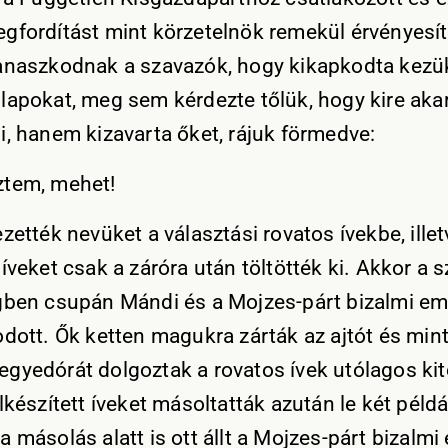
gfordítást mint körzetelnök remekül érvényesíte
anaszkodnak a szavazók, hogy kikapkodta kezü
lapokat, meg sem kérdezte tőlük, hogy kire aka
i, hanem kizavarta őket, rájuk förmedve:
tem, mehet!
zették nevüket a választási rovatos ívekbe, illet
íveket csak a záróra után töltötték ki. Akkor a 
gben csupán Mándi és a Mojzes-párt bizalmi e
odott. Ők ketten magukra zárták az ajtót és min
gyedórát dolgoztak a rovatos ívek utólagos kit
lkészített íveket másoltatták azután le két péld
 másolás alatt is ott állt a Mojzes-párt bizalm