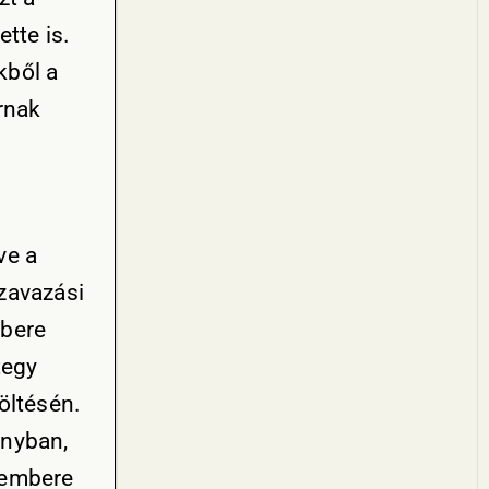
tte is.
kből a
rnak
ve a
szavazási
mbere
tegy
öltésén.
ányban,
i embere