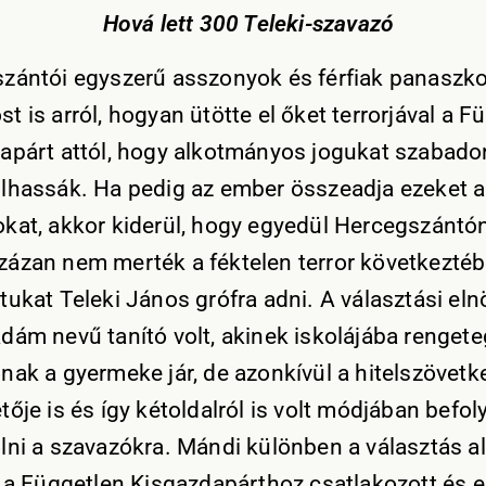
Hová lett 300 Teleki-szavazó
zántói egyszerű asszonyok és férfiak panaszk
 is arról, hogyan ütötte el őket terrorjával a F
apárt attól, hogy alkotmányos jogukat szabado
lhassák. Ha pedig az ember összeadja ezeket a
kat, akkor kiderül, hogy egyedül Hercegszántó
ázan nem merték a féktelen terror következté
tukat Teleki János grófra adni. A választási eln
dám nevű tanító volt, akinek iskolájába rengete
nak a gyermeke jár, de azonkívül a hitelszövetk
ője is és így kétoldalról is volt módjában befol
lni a szavazókra. Mándi különben a választás al
n a Független Kisgazdapárthoz csatlakozott és e