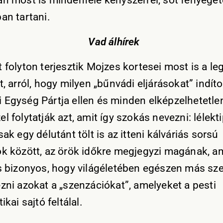
an most is mindenféle kényszerrel, sőt fenyege
an tartani.
Vad álhírek
t folyton terjesztik Mojzes kortesei most is a l
t, arról, hogy milyen „bűnvádi eljárásokat” indíto
 Egység Pártja ellen és minden elképzelhetetle
l folytatják azt, amit így szokás nevezni: lélekt
sak egy délutánt tölt is az itteni kálváriás sorsú
k között, az örök időkre megjegyzi magának, amit
és bizonyos, hogy világéletében egészen más s
ézni azokat a „szenzációkat”, amelyeket a pesti
ikai sajtó feltálal.