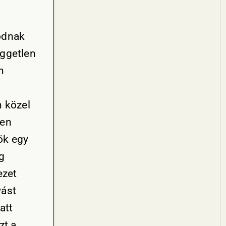
odnak
üggetlen
n
n közel
ben
ök egy
g
ezet
yást
att
zt a