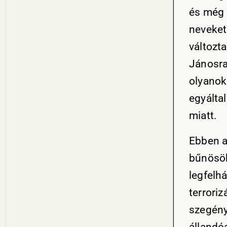
és még a
neveket
változt
Jánosra
olyanok 
egyálta
miatt.
Ebben a
bűnösök
legfelh
terroriz
szegény