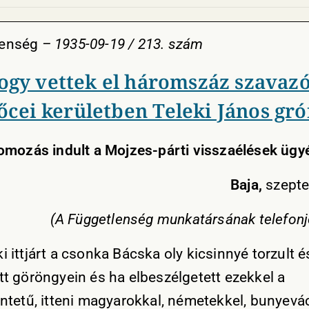
lenség
– 1935-09-19 / 213. szám
ogy vettek el háromszáz szavazó
őcei kerületben Teleki János gró
mozás indult a Mojzes-párti visszaélések ügy
Baja,
szepte
(A Függetlenség munkatársának telefonj
i ittjárt a csonka Bácska oly kicsinnyé torzult 
ott göröngyein és ha elbeszélgetett ezekkel a
kintetű, itteni magyarokkal, németekkel, bunyevá