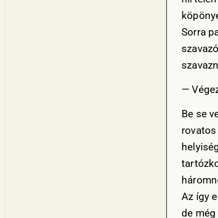
köpönye
Sorra p
szavazó
szavazn
— Végez
Be se ve
rovatos 
helyisé
tartózk
háromne
Az így e
de még a