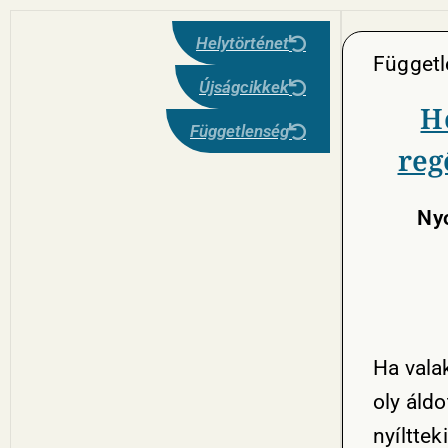
Helytörténet
Függet
Újságcikkek
H
Függetlenség
reg
Nyo
Ha valak
oly áld
nyíltte