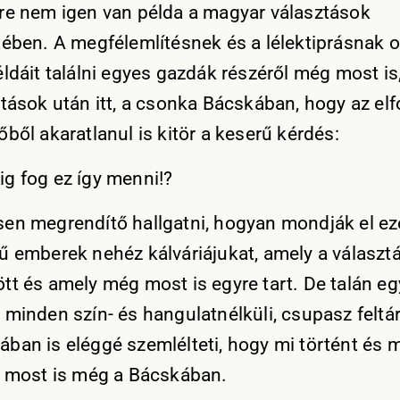
re nem igen van példa a magyar választások
tében. A megfélemlítésnek és a lélektiprásnak o
ldáit találni egyes gazdák részéről még most is,
ztások után itt, a csonka Bácskában, hogy az elf
ből akaratlanul is kitör a keserű kérdés:
g fog ez így menni!?
en megrendítő hallgatni, hogyan mondják el ez
ű emberek nehéz kálváriájukat, amely a választ
tt és amely még most is egyre tart. De talán eg
 minden szín- és hangulatnélküli, csupasz feltá
ban is eléggé szemlélteti, hogy mi történt és m
k most is még a Bácskában.