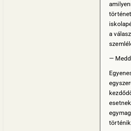
amilyen
történe
iskolapé
a válas
szemlélő
— Meddi
Egyenes
egyszer
kezdődö
esetnek
egymagá
történi