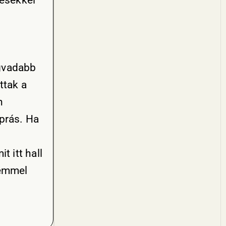
tésekkel
egvadabb
ttak a
n
iprás. Ha
 itt hall
zemmel