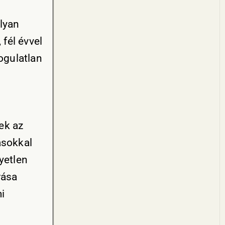
lyan
 fél évvel
ogulatlan
ek az
ásokkal
yetlen
rása
i