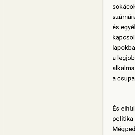
sokácok
számára
és egyé
kapcsol
lapokba
a legjo
alkalma
a csupa
És elhül
politik
Mégpedi