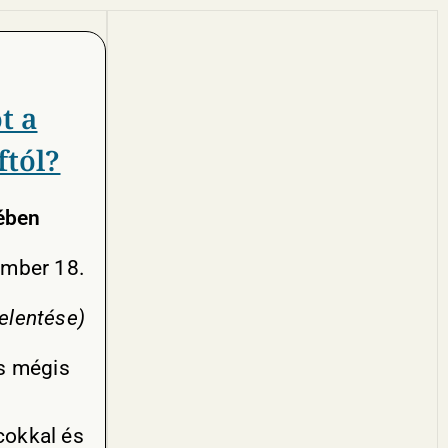
t a
ftól?
ében
mber 18.
elentése)
és mégis
cokkal és