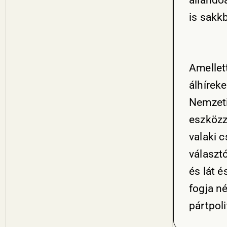
állandó
is sakkb
Amellet
álhíreke
Nemzeti
eszközze
valaki c
választó
és lát 
fogja n
pártpolit