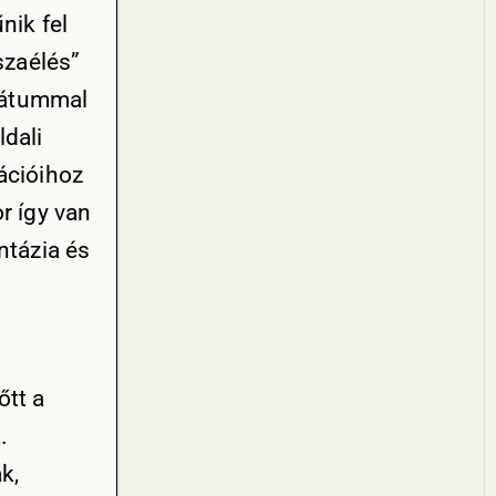
nik fel
szaélés”
dátummal
dali
ációihoz
r így van
ntázia és
őtt a
.
k,