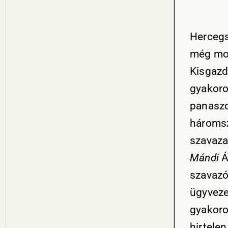
Hercegs
még most
Kisgazd
gyakoro
panaszo
háromsz
szavaza
Mándi
Á
szavazó
ügyvezet
gyakoro
hirtele