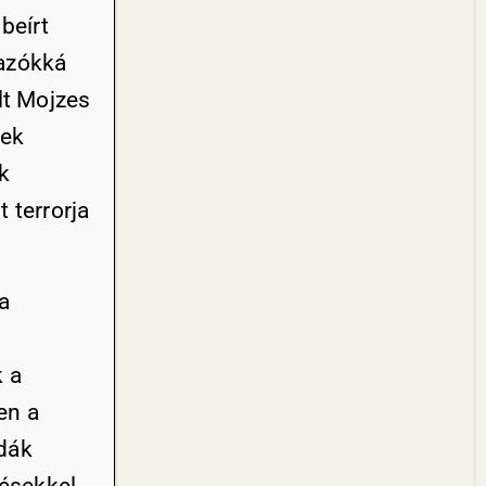
 beírt
vazókká
lt Mojzes
tek
ők
 terrorja
a
 a
en a
dák