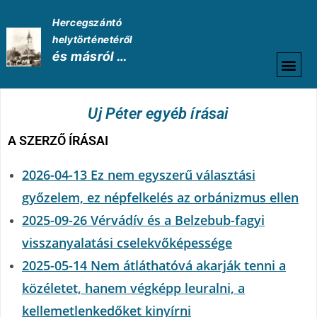
Hercegszántó
helytörténetéről
és másról …
HELYTÖRTÉNETI
Uj Péter egyéb írásai
A SZERZŐ ÍRÁSAI
2026-04-13 Ez nem egyszerű választási
győzelem, ez népfelkelés az orbánizmus ellen
2025-09-26 Vérvádív és a Belzebub-fagyi
visszanyalatási cselekvőképessége
2025-05-14 Nem átláthatóvá akarják tenni a
közéletet, hanem végképp leuralni, a
kellemetlenkedőket kinyírni