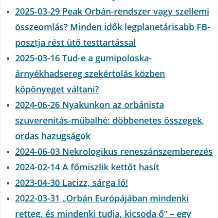
2025-03-29 Peak Orbán-rendszer vagy szellemi
összeomlás? Minden idők legplanetárisabb FB-
posztja rést ütő testtartással
2025-03-16 Tud-e a gumipoloska-
árnyékhadsereg szekértolás közben
köpönyeget váltani?
2024-06-26 Nyakunkon az orbánista
szuverenitás-műbalhé: döbbenetes összegek,
ordas hazugságok
2024-06-03 Nekrologikus reneszánszemberezés
2024-02-14 A főmiszlik kettőt hasít
2023-04-30 Lacizz, sárga ló!
2022-03-31 „Orbán Európájában mindenki
retteg, és mindenki tudja, kicsoda ő” – egy