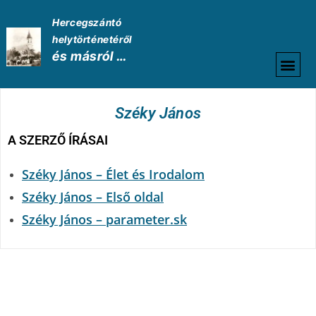
Hercegszántó
helytörténetéről
és másról …
HELYTÖRTÉNETI
Széky János
A SZERZŐ ÍRÁSAI
Széky János – Élet és Irodalom
Széky János – Első oldal
Széky János – parameter.sk