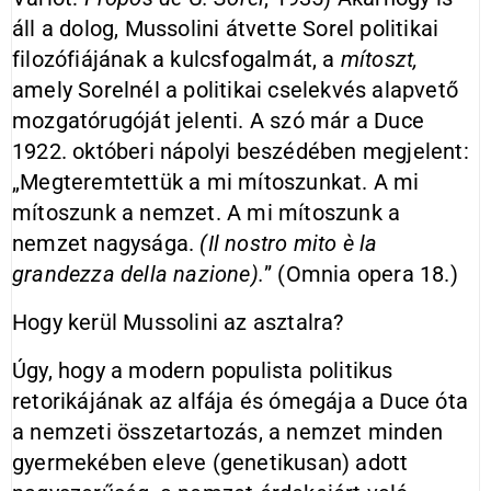
áll a dolog, Mussolini átvette Sorel politikai
filozófiájának a kulcsfogalmát, a
mítoszt,
amely Sorelnél a politikai cselekvés alapvető
mozgatórugóját jelenti. A szó már a Duce
1922. októberi nápolyi beszédében megjelent:
„Megteremtettük a mi mítoszunkat. A mi
mítoszunk a nemzet. A mi mítoszunk a
nemzet nagysága.
(Il nostro mito è la
grandezza della nazione).
” (Omnia opera 18.)
Hogy kerül Mussolini az asztalra?
Úgy, hogy a modern populista politikus
retorikájának az alfája és ómegája a Duce óta
a nemzeti összetartozás, a nemzet minden
gyermekében eleve (genetikusan) adott