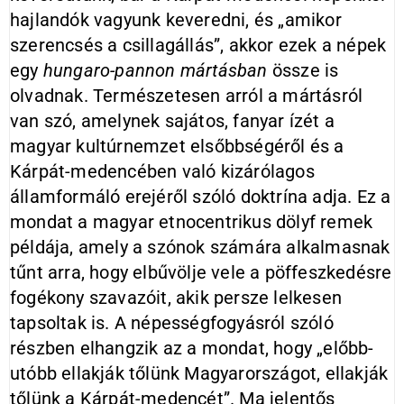
hajlandók vagyunk keveredni, és „amikor
szerencsés a csillagállás”, akkor ezek a népek
egy
hungaro
-pannon mártásban
össze is
olvadnak. Természetesen arról a mártásról
van szó, amelynek sajátos, fanyar ízét a
magyar kultúrnemzet elsőbbségéről és a
Kárpát-medencében való kizárólagos
államformáló erejéről szóló doktrína adja. Ez a
mondat a magyar etnocentrikus dölyf remek
példája, amely a szónok számára alkalmasnak
tűnt arra, hogy elbűvölje vele a pöffeszkedésre
fogékony szavazóit, akik persze lelkesen
tapsoltak is. A népességfogyásról szóló
részben elhangzik az a mondat, hogy „előbb-
utóbb ellakják tőlünk Magyarországot, ellakják
tőlünk a Kárpát-medencét”. Ma jelentős