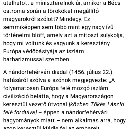
utalhatott a miniszterelnök úr, amikor a Bécs
ostroma során a törököket megállító
magyarokról szólott? Mindegy. Ez
semmiképpen sem több mint egy nagy ívű
történelmi blöff, amely azt a mítoszt sulykolja,
hogy mi voltunk és vagyunk a keresztény
Európa védőbástyája az iszlám
barbarizmussal szemben.
A nándorfehérvári diadal (1456. július 22.)
hatásáról szólva a szónok megjegyezte: „A
folyamatosan Európa felé mozgó iszlám
civilizáció belátta, hogy a Magyarországon
keresztül vezető útvonal
[közben Tőkés László
felé fordulva]
– éppen a nándorfehérvári
hagyományok miatt – nem alkalmas arra, hogy
azon keresztül küldje fel az embereit