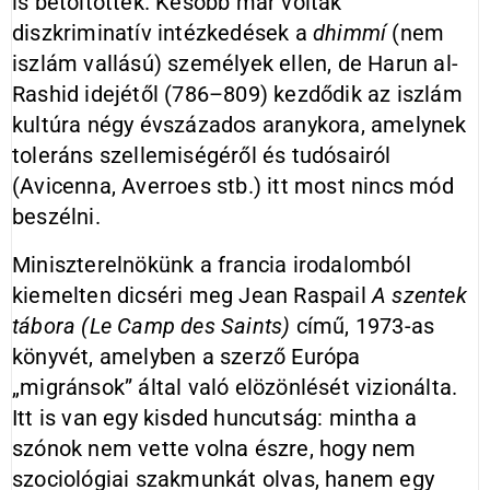
is betöltöttek. Később már voltak
diszkriminatív intézkedések a
dhimmí
(nem
iszlám vallású) személyek ellen, de Harun al-
Rashid idejétől (786–809) kezdődik az iszlám
kultúra négy évszázados aranykora, amelynek
toleráns szellemiségéről és tudósairól
(Avicenna, Averroes stb.) itt most nincs mód
beszélni.
Miniszterelnökünk a francia irodalomból
kiemelten dicséri meg Jean Raspail
A szentek
tábora (Le Camp des Saints)
című, 1973-as
könyvét, amelyben a szerző Európa
„migránsok” által való elözönlését vizionálta.
Itt is van egy kisded huncutság: mintha a
szónok nem vette volna észre, hogy nem
szociológiai szakmunkát olvas, hanem egy