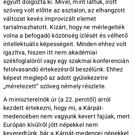
együtt dolgozta ki. Mivel, mint láttuk, írott
szöveg volt előtte az asztalon, az elhangzott
változat kevés improvizált elemet
tartalmazhatott. Kizárt, hogy ne mérlegelték
volna a befogadó közönség ízlését és vélhető
intellektuális képességeit. Minden ehhez volt
igazítva, hiszen itt nem akadémiai
székfoglalóról vagy egy szakmai konferencián
felolvasandó értekezésről beszélünk. Ehhez
képest meglepő az adott gyülekezetre
„méretezett” szöveg némely részlete.
A miniszterelnök úr (a 22. perctől) arról
kezdett értekezni, hogy mi, a Kárpát-
medencében nem vagyunk kevert fajúak, mert
Európán kívülről jött népekkel nem
keveredtünk, bár a Kárpát-medencei népekkel