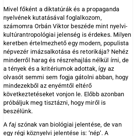
Mivel főként a diktatúrák és a propaganda
nyelvének kutatásával foglalkozom,
számomra Orbán Viktor beszéde mint nyelvi-
kultúrantropológiai jelenség is érdekes. Milyen
keretben értelmezhető egy modern, populista
népvezér imázsalkotása és retorikája? Nehéz
minderről harag és részrehajlás nélkül írni, de
a tények és a kritériumok adottak, így az
olvasót semmi sem fogja gátolni abban, hogy
mindezekből az enyémtől eltérő
következtetéseket vonjon le. Előbb azonban
próbáljuk meg tisztázni, hogy miről is
beszélünk.
A
faj
szónak van biológiai jelentése, de van
egy régi köznyelvi jelentése is: ’nép’. A