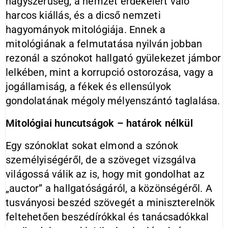
nagyszerűség, a nemzet érdekeiért való
harcos kiállás, és a dicső nemzeti
hagyományok mitológiája. Ennek a
mitológiának a felmutatása nyilván jobban
rezonál a szónokot hallgató gyülekezet jámbor
lelkében, mint a korrupció ostorozása, vagy a
jogállamiság, a fékek és ellensúlyok
gondolatának mégoly mélyenszántó taglalása.
Mitológiai huncutságok – határok nélkül
Egy szónoklat sokat elmond a szónok
személyiségéről, de a szöveget vizsgálva
világossá válik az is, hogy mit gondolhat az
„auctor” a hallgatóságáról, a közönségéről. A
tusványosi beszéd szövegét a miniszterelnök
feltehetően beszédírókkal és tanácsadókkal