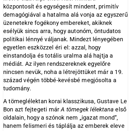
központosít és egységesít mindent, primitív
demagógiával a hatalma alá vonja az egyszerű
üzenetekre fogékony embereket, akiknek
esélyük sincs arra, hogy autonóm, öntudatos
politikai lénnyé váljanak. Mindezt lényegében
egyetlen eszközzel éri el: azzal, hogy
einstandolja és totális uralma alá hajtja a
médiát. Az ilyen rendszereknek egyelőre
nincsen nevük, noha a létrejöttüket már a 19.
század végén többé-kevésbé megjósolta a
tudomány.
A tömeglélektan korai klasszikusa, Gustave Le
Bon azt fejtegeti már
A tömegek lélektana
első
oldalain, hogy a szónok nem „igazat mond”,
hanem felismeri és táplálja az emberek eleve