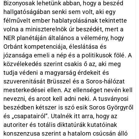
Bizonyosak lehetünk abban, hogy a beszéd
hallgatóságában senki sem volt, aki egy
félművelt ember hablatyolásának tekintette
volna a miniszterelnök úr beszédét, mert a
NER planétáján általános a vélemény, hogy
Orbánt kompetenciája, éleslátása és
józansága emeli a nép és a politikusok fölé. A
közvélekedés szerint csakis ő az, aki meg
tudja védeni a magyarság érdekeit és
szuverenitását Brüsszel és a Soros-hálózat
mesterkedései ellen. Az ellenséget nevén kell
nevezni, és arcot kell adni neki. A tusványosi
beszédben kétszer is szó esik Soros Györgyről
és „csapatairól”. Utalnék itt arra, hogy az
autoriter és totális diktatúrák kutatóinak
konszenzusa szerint a hatalom csúcsán álló