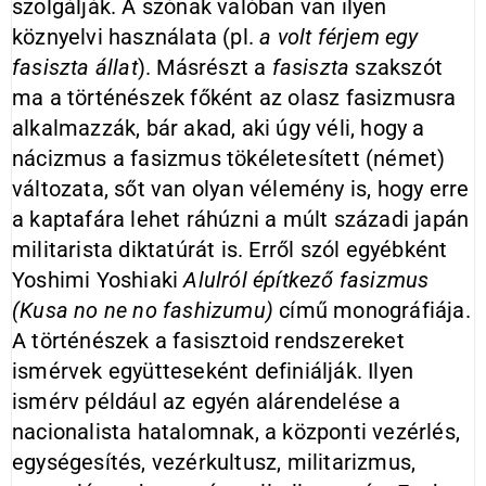
szolgálják. A szónak valóban van ilyen
köznyelvi használata (pl.
a volt férjem egy
fasiszta állat
). Másrészt a
fasiszta
szakszót
ma a történészek főként az olasz fasizmusra
alkalmazzák, bár akad, aki úgy véli, hogy a
nácizmus a fasizmus tökéletesített (német)
változata, sőt van olyan vélemény is, hogy erre
a kaptafára lehet ráhúzni a múlt századi japán
militarista diktatúrát is. Erről szól egyébként
Yoshimi Yoshiaki
Alulról építkező fasizmus
(Kusa no ne no fashizumu)
című monográfiája.
A történészek a fasisztoid rendszereket
ismérvek együtteseként definiálják. Ilyen
ismérv például az egyén alárendelése a
nacionalista hatalomnak, a központi vezérlés,
egységesítés, vezérkultusz, militarizmus,