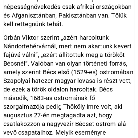
népességnövekedés csak afrikai országokban
és Afganisztánban, Pakisztánban van. Tőlük
kell rettegnünk tehát.
Orbán Viktor szerint „azért harcoltunk
Nándorfehérvárnál, mert nem akartunk kevert
fajúvá válni”, „ezért állítottuk meg a törököt
Bécsnél”. Valóban van olyan történeti forrás,
amely szerint Bécs első (1529-es) ostromában
Szapolyai hatezer magyar lovasa is részt vett,
de ezek a török oldalon harcoltak. Bécs
második, 1683-as ostromának fő
szorgalmazója pedig Thököly Imre volt, aki
augusztus 27-én megtagadta azt, hogy
csatlakozzon a nagyvezír Bécset ostrom alá
vevő csapataihoz. Melyik eseményre