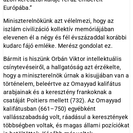
Európába.”
Miniszterelnökünk azt vélelmezi, hogy az
iszlám civilizáció kollektív memóriájában
elevenen él a négy és fél évszázaddal korábbi
kudarc fájó emléke. Merész gondolat ez.
Bármit is hiszünk Orbán Viktor intellektuális
csínytevéseiről, a hallgatóság azt érzékelte,
hogy a miniszterelnök úrnak a kisujjában van a
történelem, beleértve az Omayyad kalifátus
arabjainak és a keresztény frankoknak a
csatáját Poitiers mellett (732). Az Omayyad
kalifátusban (661–750) egyébként
vallásszabadság volt, ráadásul a keresztények
többségben voltak, és magas állami pozíciókat