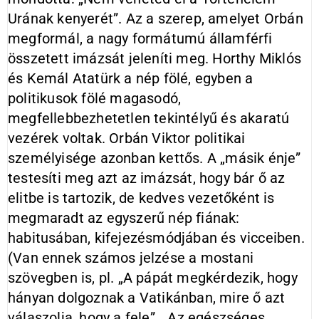
Urának kenyerét”. Az a szerep, amelyet Orbán
megformál, a nagy formátumú államférfi
összetett imázsát jeleníti meg. Horthy Miklós
és Kemál Atatürk a nép fölé, egyben a
politikusok fölé magasodó,
megfellebbezhetetlen tekintélyű és akaratú
vezérek voltak. Orbán Viktor politikai
személyisége azonban kettős. A „másik énje”
testesíti meg azt az imázsát, hogy bár ő az
elitbe is tartozik, de kedves vezetőként is
megmaradt az egyszerű nép fiának:
habitusában, kifejezésmódjában és vicceiben.
(Van ennek számos jelzése a mostani
szövegben is, pl. „A pápát megkérdezik, hogy
hányan dolgoznak a Vatikánban, mire ő azt
válaszolja, hogy a fele”. „Az egészséges