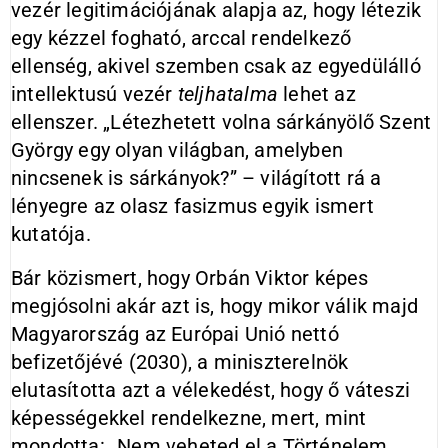
vezér legitimációjának alapja az, hogy létezik
egy kézzel fogható, arccal rendelkező
ellenség, akivel szemben csak az egyedülálló
intellektusú vezér
teljhatalma
lehet az
ellenszer. „Létezhetett volna sárkányölő Szent
György egy olyan világban, amelyben
nincsenek is sárkányok?” – világított rá a
lényegre az olasz fasizmus egyik ismert
kutatója.
Bár közismert, hogy Orbán Viktor képes
megjósolni akár azt is, hogy mikor válik majd
Magyarország az Európai Unió nettó
befizetőjévé (2030), a miniszterelnök
elutasította azt a vélekedést, hogy ő váteszi
képességekkel rendelkezne, mert, mint
mondotta: „Nem veheted el a Történelem