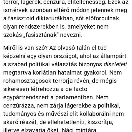
terror, lágerek, cenzúra, elitellenesség. Ezek az
ismérvek azonban eltérő módon jelennek meg
a fasisztoid diktatúrákban, sőt előfordulnak
olyan rendszerekben is, amelyeket nem
szokás „fasisztának” nevezni.
Miről is van szó? Az olvasó talán el tud
képzelni egy olyan országot, ahol az állampárt
a szabad politikai választás bizonyos
díszleteit
megtartva korlátlan hatalmat gyakorol. Nem
rohamosztagosok terrorja révén, de mégis
sikeresen létrehozza a de facto
egypártrendszert a parlamentben. Nem
cenzúrázza, nem zárja lágerekbe a politikai,
tudományos és művészi elit kollaborálni nem
akaró részét, de ellehetetleníti, kiszorítja,
illetve elzavarja őket. Náci mintára