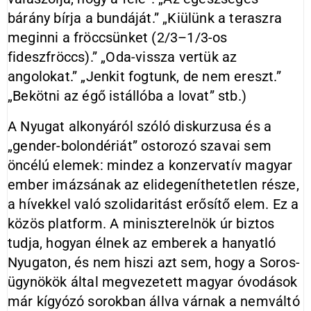
bárány bírja a bundáját.” „Kiülünk a teraszra
meginni a fröccsünket (2/3–1/3-os
fideszfröccs).” „Oda-vissza vertük az
angolokat.” „Jenkit fogtunk, de nem ereszt.”
„Bekötni az égő istállóba a lovat” stb.)
A Nyugat alkonyáról szóló diskurzusa és a
„gender-bolondériát” ostorozó szavai sem
öncélú elemek: mindez a konzervatív magyar
ember imázsának az elidegeníthetetlen része,
a hívekkel való szolidaritást erősítő elem. Ez a
közös platform. A miniszterelnök úr biztos
tudja, hogyan élnek az emberek a hanyatló
Nyugaton, és nem hiszi azt sem, hogy a Soros-
ügynökök által megvezetett magyar óvodások
már kígyózó sorokban állva várnak a nemváltó