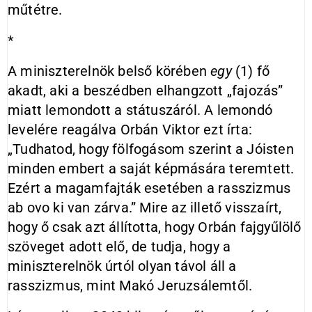
műtétre.
*
A miniszterelnök belső körében
egy
(1) fő
akadt, aki a beszédben elhangzott „fajozás”
miatt lemondott a státuszáról. A lemondó
levelére reagálva Orbán Viktor ezt írta:
„Tudhatod, hogy fölfogásom szerint a Jóisten
minden embert a saját képmására teremtett.
Ezért a magamfajták esetében a rasszizmus
ab ovo ki van zárva.” Mire az illető visszaírt,
hogy ő csak azt állította, hogy Orbán fajgyűlölő
szöveget adott elő, de tudja, hogy a
miniszterelnök úrtól olyan távol áll a
rasszizmus, mint Makó Jeruzsálemtől.