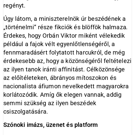
regényt.
Úgy látom, a miniszterelnök úr beszédének a
„történelmi” része fikciók és blöffök halmaza
.
Érdekes, hogy Orbán Viktor miként vélekedik
például a fajok vélt egyenlőtlenségéről, a
fennmaradásért folytatott harcukról, de még
érdekesebb az, hogy a közönségéről feltételezi
az ilyen tanok iránti affinitást. Célközönsége
az előítéleteken, ábrányos mítoszokon és
nacionalista áfiumon nevelkedett magyarokra
korlátozódik. Amíg ők elegen vannak, addig
semmi szükség az ilyen beszédek
csiszolgatására.
Szónoki imázs, üzenet és platform