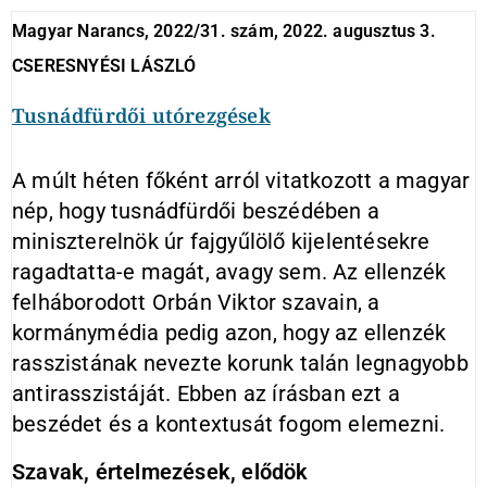
Magyar Narancs, 2022/31. szám, 2022. augusztus 3.
CSERESNYÉSI LÁSZLÓ
Tusnádfürdői utórezgések
A múlt héten főként arról vitatkozott a magyar
nép, hogy tusnádfürdői beszédében a
miniszterelnök úr fajgyűlölő kijelentésekre
ragadtatta-e magát, avagy sem. Az ellenzék
felháborodott Orbán Viktor szavain, a
kormánymédia pedig azon, hogy az ellenzék
rasszistának nevezte korunk talán legnagyobb
antirasszistáját. Ebben az írásban ezt a
beszédet és a kontextusát fogom elemezni.
Szavak, értelmezések, elődök