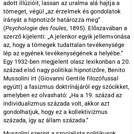
adott illúzióit, lassan az uralma alá hajtja a
tömeget, végül „az érzelmek és gondolatok
irányát a hipnotizőr határozza meg”
(
Psychologie
des foules,
1895). Előszavában a
szerző kijelenti: „A jelenkor egyik jellemvonása
az, hogy a tömegek tudattalan tevékenysége
lép az egyének tevékenységének a helyébe.”
Egy 1932-ben megjelent olasz lexikonban a 20.
század első nagy politikai hipnotizőre, Benito
Mussolini írt (Giovanni Gentile filozófussal
együtt) a fasizmus doktrínájáról egy szócikket,
amelyben ez olvasható: „Ha a 19. század az
individualizmus százada volt, akkor azt
gondolhatjuk, hogy ez a kollektivizmus
százada, így az állam százada.”
Mussolini szerint a szocialista politikusok