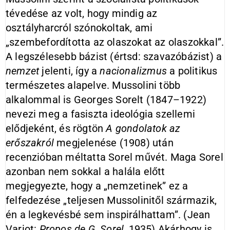
tévedése az volt, hogy mindig az
osztályharcról szónokoltak, ami
„szembefordította az olaszokat az olaszokkal”.
A legszélesebb bázist (értsd: szavazóbázist) a
nemzet
jelenti, így a
nacionalizmus
a politikus
természetes alapelve. Mussolini több
alkalommal is Georges Sorelt (1847–1922)
nevezi meg a fasiszta ideológia szellemi
elődjeként, és rögtön
A gondolatok az
erőszakról
megjelenése (1908) után
recenzióban méltatta Sorel művét. Maga Sorel
azonban nem sokkal a halála előtt
megjegyezte, hogy a „nemzetinek” ez a
felfedezése „teljesen Mussolinitől származik,
én a legkevésbé sem inspirálhattam”. (Jean
Variot:
Propos
de G. Sorel
, 1935) Akárhogy is