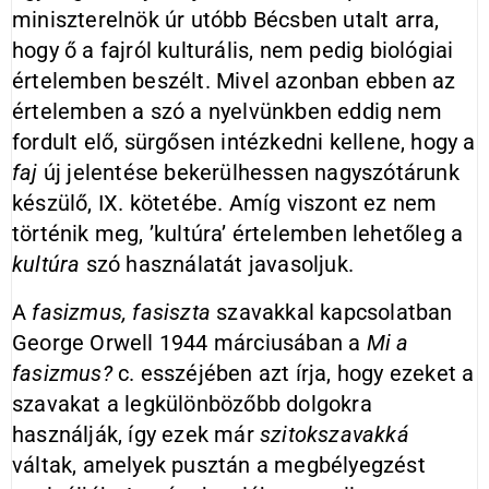
miniszterelnök úr utóbb Bécsben utalt arra,
hogy ő a fajról kulturális, nem pedig biológiai
értelemben beszélt. Mivel azonban ebben az
értelemben a szó a nyelvünkben eddig nem
fordult elő, sürgősen intézkedni kellene, hogy a
faj
új jelentése bekerülhessen nagyszótárunk
készülő, IX. kötetébe. Amíg viszont ez nem
történik meg, ’kultúra’ értelemben lehetőleg a
kultúra
szó használatát javasoljuk.
A
fasizmus, fasiszta
szavakkal kapcsolatban
George Orwell 1944 márciusában a
Mi a
fasizmus?
c. esszéjében azt írja, hogy ezeket a
szavakat a legkülönbözőbb dolgokra
használják, így ezek már
szitokszavakká
váltak, amelyek pusztán a megbélyegzést