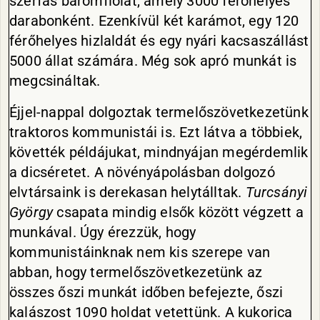
szerfás baromfiólat, amely 3000 férőhelyes
darabonként. Ezenkívül két karámot, egy 120
férőhelyes hizlaldát és egy nyári kacsaszállást
5000 állat számára. Még sok apró munkát is
megcsináltak.
Éjjel-nappal dolgoztak termelőszövetkezetünk
traktoros kommunistái is. Ezt látva a többiek,
követték példájukat, mindnyájan megérdemlik
a dicséretet. A növényápolásban dolgozó
elvtársaink is derekasan helytálltak.
Turcsányi
György
csapata mindig elsők között végzett a
munkával. Úgy érezzük, hogy
kommunistáinknak nem kis szerepe van
abban, hogy termelőszövetkezetünk az
összes őszi munkát időben befejezte, őszi
kalászost 1090 holdat vetettünk. A kukorica