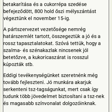
betakarítása és a cukorrépa szedése
befejeződött, 800 hold őszi mélyszántást
végeztünk el november 15-ig.
A pártszervezet vezetősége nemrég
határszemlét tartott, összegeztük a jó és a
rossz tapasztalatokat. Szóvá tettük, hogy a
szalma- és szénakazlak nincsenek jól
betetőzve, a kukoricaszárat is rosszul
kúpozták stb.
Eddigi tevékenységünket szeretnénk még
tovább fejleszteni. Jó munkára akarjuk
serkenteni tsz-tagságunkat, mert csak így
tudunk több jövedelmet biztosítani a tsz-nek
és magasabb színvonalat dolgozóinknak.