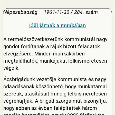
Népszabadság – 1961-11-30 / 284. szám
Elöl járnak a munkában
A termelőszövetkezetünk kommunistái nagy
gondot fordítanak a rájuk bízott feladatok
elvégzésére. Minden munkakörben
megtalálhatók, munkájukat lelkiismeretesen
végzik.
Ácsbrigádunk vezetője kommunista és nagy
odaadásának köszönhető, hogy munkatársai
szeretik, utasításait mindig lelkiismeretesen
végrehajtják. A brigád szorgalmát bizonyítja,
hogy ebben az évben felépítettek három