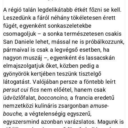
A régió talán legdelikátabb étkét főzni se kell.
Leszedünk a fáról néhány tökéletesen érett
fügét, egyenként sonkaszeletekbe
csomagoljuk – a sonka természetesen csakis
San Daniele lehet, mással ne is próbálkozzunk,
pármaival is csak a legvégső esetben, ha
nagyon muszáj –, egyenként és lassacskán
elmajszolgatjuk őket, közben pedig a
gyönyörök kertjében teszünk tisztelgő
látogatást. Valójában persze a föntebb leírt
persut cui fics
nem előétel, hanem csak
üdvözlőfalat,
bocconcino,
a francia eredetű
nemzetközi kulináris zsargonban
amuse-
bouche,
a végtelenségig egyszerű,
egyszersmind azonban varázslatos. Magunk is