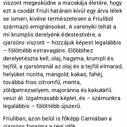
viszont megesküdne a macskája életére, hogy
ezt a csodát Friuli határain kívül egy árva lélek
se ismeri, kivéve természetesen a Friuliból
származó emigránsokat. A varenyiki tehát a
mi krumplis derelyénk édestestvére, a
cjarsòns
viszont – hozzájuk képest legalábbis
– fölöttébb extravagáns. Előbbihez
derelyetészta kell, olaj, hagyma, krumpli és
tejföl, a cjarsònsnál az olaj és a tejföl elmarad,
helyüket ricotta, mángold, kakaó, fahéj,
továbbá friss citromfű, menta,
zöldpetrezselyem, majoránna és kakukkfű
veszi át. Izgalmasabb képlet, és – számunkra
legalábbis – fölöttébb újszerű.
Friuliban, azon belül is főképp Carniában a
cjarsòns
fogalma a régi idők