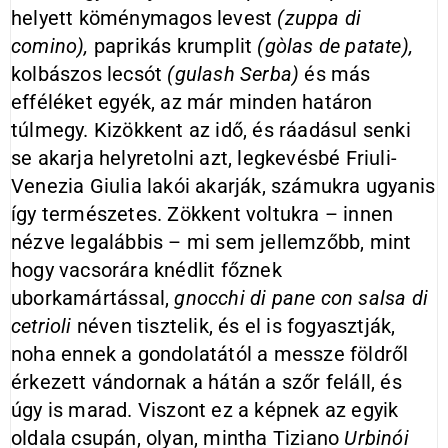
helyett köménymagos levest
(zuppa di
comino),
paprikás krumplit
(gòlas de patate),
kolbászos lecsót
(gulash Serba)
és más
efféléket egyék, az már minden határon
túlmegy. Kizökkent az idő, és ráadásul senki
se akarja helyretolni azt, legkevésbé Friuli-
Venezia Giulia lakói akarják, számukra ugyanis
így természetes. Zökkent voltukra – innen
nézve legalábbis – mi sem jellemzőbb, mint
hogy vacsorára knédlit főznek
uborkamártással,
gnocchi di pane con salsa di
cetrioli
néven tisztelik, és el is fogyasztják,
noha ennek a gondolatától a messze földről
érkezett vándornak a hátán a szőr feláll, és
úgy is marad. Viszont ez a képnek az egyik
oldala csupán, olyan, mintha Tiziano
Urbinói