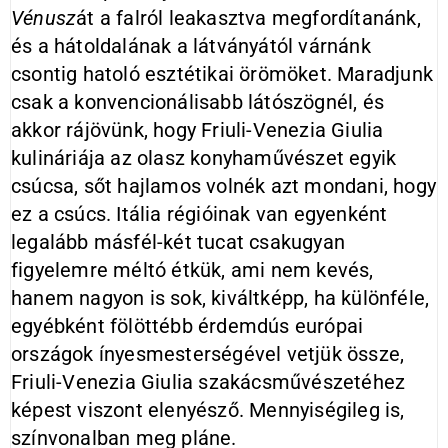
Vénusz
át a falról leakasztva megfordítanánk,
és a hátoldalának a látványától várnánk
csontig hatoló esztétikai örömöket. Maradjunk
csak a konvencionálisabb látószögnél, és
akkor rájövünk, hogy Friuli-Venezia Giulia
kulináriája az olasz konyhaművészet egyik
csúcsa, sőt hajlamos volnék azt mondani, hogy
ez a csúcs. Itália régióinak van egyenként
legalább másfél-két tucat csakugyan
figyelemre méltó étkük, ami nem kevés,
hanem nagyon is sok, kiváltképp, ha különféle,
egyébként fölöttébb érdemdús európai
országok ínyesmesterségével vetjük össze,
Friuli-Venezia Giulia szakácsművészetéhez
képest viszont elenyésző. Mennyiségileg is,
színvonalban meg pláne.