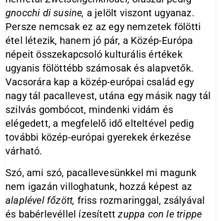
gnocchi di susine,
a jelölt viszont ugyanaz.
Persze nemcsak ez az egy nemzetek fölötti
étel létezik, hanem jó pár, a Közép-Európa
népeit összekapcsoló kulturális értékek
ugyanis fölöttébb számosak és alapvetők.
Vacsorára kap a közép-európai család egy
nagy tál pacallevest, utána egy másik nagy tál
szilvás gombócot, mindenki vidám és
elégedett, a megfelelő idő elteltével pedig
további közép-európai gyerekek érkezése
várható.
Szó, ami szó, pacallevesünkkel mi magunk
nem igazán villoghatunk, hozzá képest az
alaplével főzött,
friss rozmaringgal, zsályával
és babérlevéllel ízesített
zuppa con le trippe