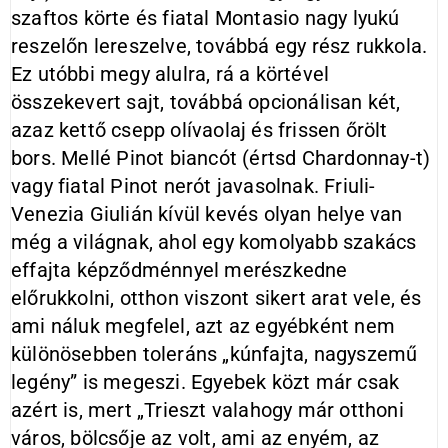
szaftos körte és fiatal Montasio nagy lyukú
reszelőn lereszelve, továbbá egy rész rukkola.
Ez utóbbi megy alulra, rá a körtével
összekevert sajt, továbbá opcionálisan két,
azaz kettő csepp olívaolaj és frissen őrölt
bors. Mellé Pinot biancót (értsd Chardonnay-t)
vagy fiatal Pinot nerót javasolnak. Friuli-
Venezia Giulián kívül kevés olyan helye van
még a világnak, ahol egy komolyabb szakács
effajta képződménnyel merészkedne
előrukkolni, otthon viszont sikert arat vele, és
ami náluk megfelel, azt az egyébként nem
különösebben toleráns „kúnfajta, nagyszemű
legény” is megeszi. Egyebek közt már csak
azért is, mert „Trieszt valahogy már otthoni
város, bölcsője az volt, ami az enyém, az