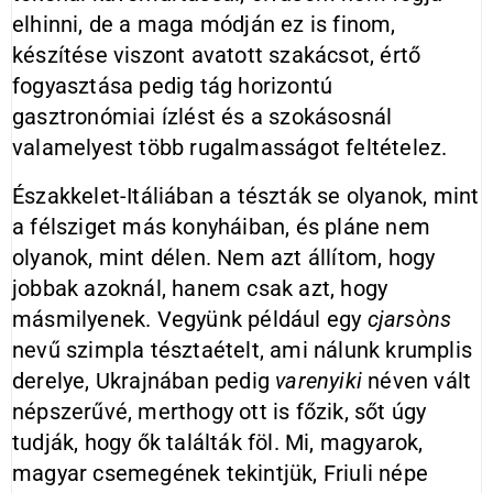
elhinni, de a maga módján ez is finom,
készítése viszont avatott szakácsot, értő
fogyasztása pedig tág horizontú
gasztronómiai ízlést és a szokásosnál
valamelyest több rugalmasságot feltételez.
Északkelet-Itáliában a tészták se olyanok, mint
a félsziget más konyháiban, és pláne nem
olyanok, mint délen. Nem azt állítom, hogy
jobbak azoknál, hanem csak azt, hogy
másmilyenek. Vegyünk például egy
cjarsòns
nevű szimpla tésztaételt, ami nálunk krumplis
derelye, Ukrajnában pedig
varenyiki
néven vált
népszerűvé, merthogy ott is főzik, sőt úgy
tudják, hogy ők találták föl. Mi, magyarok,
magyar csemegének tekintjük, Friuli népe