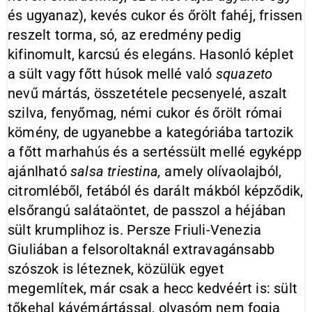
és ugyanaz), kevés cukor és őrölt fahéj, frissen
reszelt torma, só, az eredmény pedig
kifinomult, karcsú és elegáns. Hasonló képlet
a sült vagy főtt húsok mellé való
squazeto
nevű mártás, összetétele pecsenyelé, aszalt
szilva, fenyőmag, némi cukor és őrölt római
kömény, de ugyanebbe a kategóriába tartozik
a főtt marhahús és a sertéssült mellé egyképp
ajánlható
salsa triestina,
amely olívaolajból,
citromléből, fetából és darált mákból képződik,
elsőrangú salátaöntet, de passzol a héjában
sült krumplihoz is. Persze Friuli-Venezia
Giuliában a felsoroltaknál extravagánsabb
szószok is léteznek, közülük egyet
megemlítek, már csak a hecc kedvéért is: sült
tőkehal kávémártással, olvasóm nem fogja