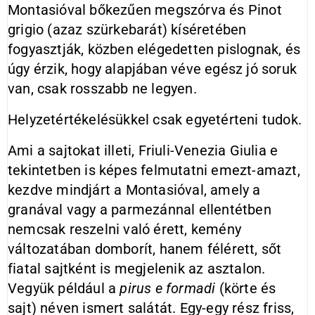
Montasióval bőkezűen megszórva és Pinot
grigio (azaz szürkebarát) kíséretében
fogyasztják, közben elégedetten pislognak, és
úgy érzik, hogy alapjában véve egész jó soruk
van, csak rosszabb ne legyen.
Helyzetértékelésükkel csak egyetérteni tudok.
Ami a sajtokat illeti, Friuli-Venezia Giulia e
tekintetben is képes felmutatni emezt-amazt,
kezdve mindjárt a Montasióval, amely a
granával vagy a parmezánnal ellentétben
nemcsak reszelni való érett, kemény
változatában domborít, hanem félérett, sőt
fiatal sajtként is megjelenik az asztalon.
Vegyük például a
pirus e formadi
(körte és
sajt) néven ismert salátát. Egy-egy rész friss,