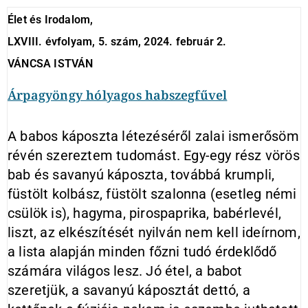
Élet és Irodalom,
LXVIII. évfolyam, 5. szám, 2024. február 2.
VÁNCSA ISTVÁN
Árpagyöngy hólyagos habszegfűvel
A babos káposzta létezéséről zalai ismerősöm
révén szereztem tudomást. Egy-egy rész vörös
bab és savanyú káposzta, továbbá krumpli,
füstölt kolbász, füstölt szalonna (esetleg némi
csülök is), hagyma, pirospaprika, babérlevél,
liszt, az elkészítését nyilván nem kell ideírnom,
a lista alapján minden főzni tudó érdeklődő
számára világos lesz. Jó étel, a babot
szeretjük, a savanyú káposztát dettó, a