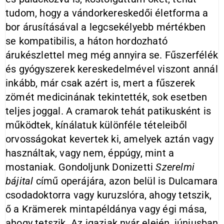
tudom, hogy a vándorkereskedői életforma a
bor árusításával a legcsekélyebb mértékben
se kompatibilis, a háton hordozható
árukészlettel meg még annyira se. Fűszerfélék
és gyógyszerek kereskedelmével viszont annál
inkább, már csak azért is, mert a fűszerek
zömét medicinának tekintették, sok esetben
teljes joggal. A cramarok tehát patikusként is
működtek, kínálatuk különféle tételeiből
orvosságokat kevertek ki, amelyek aztán vagy
használtak, vagy nem, éppúgy, mint a
mostaniak. Gondoljunk Donizetti
Szerelmi
bájital
című operájára, azon belül is Dulcamara
csodadoktorra vagy kuruzslóra, ahogy tetszik,
ő a Krämerek mintapéldánya vagy égi mása,
ahogy tetszik. Az igaziak nyár elején, júniusban