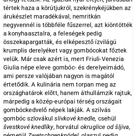
tértek haza a körútjukról, szekrénykéjükben az
árukészlet maradékával, nemritkán
negyvennél is többféle fűszerrel, azt kiöntötték
a konyhaasztalra, a feleségek pedig
összekapargatták, és elképesztő ízvilágú
krumplis derelyéket vagy gombócokat főztek
velük. Már csak azért is, mert Friuli-Venezia
Giulia népe eleve gombóc- és derelyeimádó,
ami persze valójában nagyon is magától
értetődik. A kulinária nem torpan meg az
országhatárok előtt, hanem áthullámzik rajtuk,
márpedig a közép-európai térség országait
gombóckedvelő népek lakják. A szilvás
gombóc szlovákul
slivkové knedle,
csehül
švestkové knedlíky
, horvátul
okruglice od šljiva,
németül
Zwetschgenknödel,
olaszul pedig