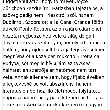
függetlenül attól, hogy fő művét Joyce
Zürichben kezdte írni, Párizsban fejezte be, a
szöveg pedig nem Triesztről szól, hanem
Dublinról. Szobra ott áll a Canal Grande fölött
átívelő Ponte Rossón, az arra járó odamehet
hozzá, megbeszélheti vele a világ dolgait,
Joyce nem válaszol ugyan, ám oly értő módon
hallgat, hogy újdonsült barátja legszívesebben
meghívná őt a közelben működő Birreria da
Rudyba, sőt meg is hívja, ám az
Ulysses
halhatatlan szerzője érthetőmód nem tart
vele. Annak ellenére sem, hogy ifjabb éveiben
a legkevésbé se volt absztinens, hanem
literátus emberhez illő életmódot folytatott,
naponta három-négy palack fehérbor, hogy az
elme fogaskerekei munka közben ne nagyon