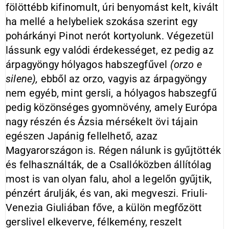
fölöttébb kifinomult, úri benyomást kelt, kivált
ha mellé a helybeliek szokása szerint egy
pohárkányi Pinot nerót kortyolunk. Végezetül
lássunk egy valódi érdekességet, ez pedig az
árpagyöngy hólyagos habszegfűvel
(orzo e
silene),
ebből az orzo, vagyis az árpagyöngy
nem egyéb, mint gersli, a hólyagos habszegfű
pedig közönséges gyomnövény, amely Európa
nagy részén és Ázsia mérsékelt övi tájain
egészen Japánig fellelhető, azaz
Magyarországon is. Régen nálunk is gyűjtötték
és felhasználták, de a Csallóközben állítólag
most is van olyan falu, ahol a legelőn gyűjtik,
pénzért árulják, és van, aki megveszi. Friuli-
Venezia Giuliában főve, a külön megfőzött
gerslivel elkeverve, félkemény, reszelt