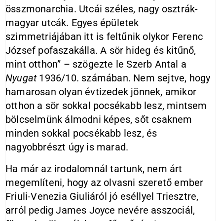
összmonarchia. Utcái széles, nagy osztrák-
magyar utcák. Egyes épületek
szimmetriájában itt is feltűnik olykor Ferenc
József pofaszakálla. A sör hideg és kitűnő,
mint otthon” – szögezte le Szerb Antal a
Nyugat
1936/10. számában. Nem sejtve, hogy
hamarosan olyan évtizedek jönnek, amikor
otthon a sör sokkal pocsékabb lesz, mintsem
bölcselmünk álmodni képes, sőt csaknem
minden sokkal pocsékabb lesz, és
nagyobbrészt úgy is marad.
Ha már az irodalomnál tartunk, nem árt
megemlíteni, hogy az olvasni szerető ember
Friuli-Venezia Giuliáról jó eséllyel Triesztre,
arról pedig James Joyce nevére asszociál,