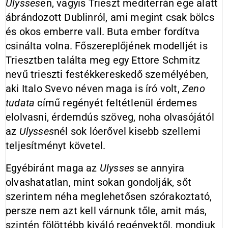
Ulysses
en, vagyis Trieszt mediterrán ege alatt
ábrándozott Dublinról, ami megint csak bölcs
és okos emberre vall. Buta ember fordítva
csinálta volna. Főszereplőjének modelljét is
Triesztben találta meg egy Ettore Schmitz
nevű trieszti festékkereskedő személyében,
aki Italo Svevo néven maga is író volt,
Zeno
tudata
című regényét feltétlenül érdemes
elolvasni, érdemdús szöveg, noha olvasójától
az
Ulysses
nél sok lóerővel kisebb szellemi
teljesítményt követel.
Egyébiránt maga az
Ulysses
se annyira
olvashatatlan, mint sokan gondolják, sőt
szerintem néha meglehetősen szórakoztató,
persze nem azt kell várnunk tőle, amit más,
szintén fölöttébb kiváló regényektől, mondjuk