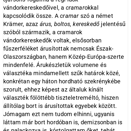
vándorkereskedőivel, a
cramar
okkal
kapcsolódik össze. A
cramar
szó a német
Krämer, azaz
árus, boltos, kereskedő
jelentésű
szóból származik, a cramarok
vándorkereskedők voltak, elsősorban
fűszerféléket árusítottak nemcsak Észak-
Olaszországban, hanem Közép-Európa-szerte
mindenfelé. Árukészletük volumene és
választéka mindamellett szűk határok közé,
konkrétan egy háton hordható szekrénykébe
szorult, ehhez képest az általuk kínált
választék fölöttébb tiszteletreméltó, hiszen
állítólag bort is árusítottak egyebek között.
Jómagam ezt nem tudom elhinni, ugyanis
láttam már bort hordóban is, demizsonban is
és palackozva is, kóstolgattam őket, tehát