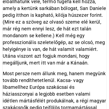
előállhatunk vele, termő fügefa kell hozzá,
amely a kertünk sarkában bólogat, San Daniele
pedig itthon is kapható, kilója húszezer forint.
(Mire ez a szöveg az olvasó szeme elé kerül,
már rég nem ennyi lesz, de hát ezt talán
mondanom se kellene.) Kell még egy
professzionális szeletelőgép, az se olcsó, meg
helyigénye is van, de hát valamit valamiért.
Utána viszont azt fogjuk mondani, hogy
megálljunk, mert itt van már a Kánaán.
Most persze nem állunk meg, hanem megyünk
tovább rendíthetetlenül. Kacsa- vagy
libamellhez Európa szakácsai és
háziasszonyai a legjobb esetben valami
idétlen mártásfélét produkálnak, a régi magyar
szakácsnők pedig tejfölös tormamártással