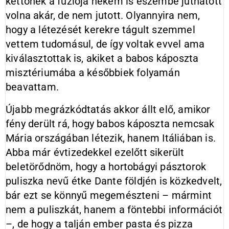
kettőnek a fúziója nekem is eszembe juthatott
volna akár, de nem jutott. Olyannyira nem,
hogy a létezését kerekre tágult szemmel
vettem tudomásul, de így voltak evvel ama
kiválasztottak is, akiket a babos káposzta
misztériumába a későbbiek folyamán
beavattam.
Újabb megrázkódtatás akkor állt elő, amikor
fény derült rá, hogy babos káposzta nemcsak
Mária országában létezik, hanem Itáliában is.
Abba már évtizedekkel ezelőtt sikerült
beletörődnöm, hogy a hortobágyi pásztorok
puliszka nevű étke Dante földjén is közkedvelt,
bár ezt se könnyű megemészteni – mármint
nem a puliszkát, hanem a föntebbi információt
–, de hogy a talján ember pasta és pizza