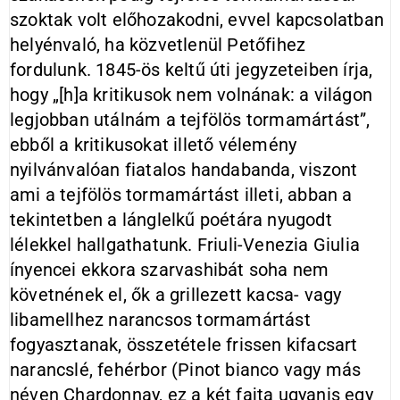
szoktak volt előhozakodni, evvel kapcsolatban
helyénvaló, ha közvetlenül Petőfihez
fordulunk. 1845-ös keltű úti jegyzeteiben írja,
hogy „[h]a kritikusok nem volnának: a világon
legjobban utálnám a tejfölös tormamártást”,
ebből a kritikusokat illető vélemény
nyilvánvalóan fiatalos handabanda, viszont
ami a tejfölös tormamártást illeti, abban a
tekintetben a lánglelkű poétára nyugodt
lélekkel hallgathatunk. Friuli-Venezia Giulia
ínyencei ekkora szarvashibát soha nem
követnének el, ők a grillezett kacsa- vagy
libamellhez narancsos tormamártást
fogyasztanak, összetétele frissen kifacsart
narancslé, fehérbor (Pinot bianco vagy más
néven Chardonnay, ez a két fajta ugyanis egy