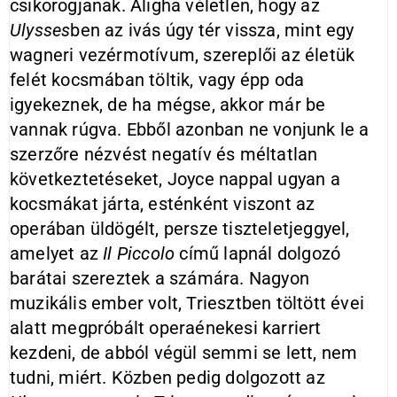
csikorogjanak. Aligha véletlen, hogy az
Ulysses
ben az ivás úgy tér vissza, mint egy
wagneri vezérmotívum, szereplői az életük
felét kocsmában töltik, vagy épp oda
igyekeznek, de ha mégse, akkor már be
vannak rúgva. Ebből azonban ne vonjunk le a
szerzőre nézvést negatív és méltatlan
következtetéseket, Joyce nappal ugyan a
kocsmákat járta, esténként viszont az
operában üldögélt, persze tiszteletjeggyel,
amelyet az
Il Piccolo
című lapnál dolgozó
barátai szereztek a számára. Nagyon
muzikális ember volt, Triesztben töltött évei
alatt megpróbált operaénekesi karriert
kezdeni, de abból végül semmi se lett, nem
tudni, miért. Közben pedig dolgozott az