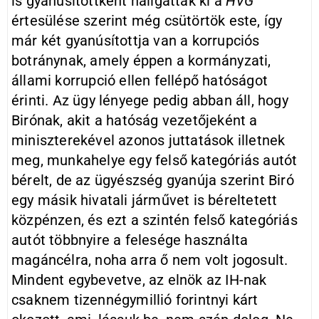
is gyanúsítottként hallgatták ki a
HVG
értesülése szerint még csütörtök este, így
már két gyanúsítottja van a korrupciós
botránynak, amely éppen a kormányzati,
állami korrupció ellen fellépő hatóságot
érinti. Az ügy lényege pedig abban áll, hogy
Birónak, akit a hatóság vezetőjeként a
miniszterekével azonos juttatások illetnek
meg, munkahelye egy felső kategóriás autót
bérelt, de az ügyészség gyanúja szerint Biró
egy másik hivatali járművet is béreltetett
közpénzen, és ezt a szintén felső kategóriás
autót többnyire a felesége használta
magáncélra, noha arra ő nem volt jogosult.
Mindent egybevetve, az elnök az IH-nak
csaknem tizennégymillió forintnyi kárt