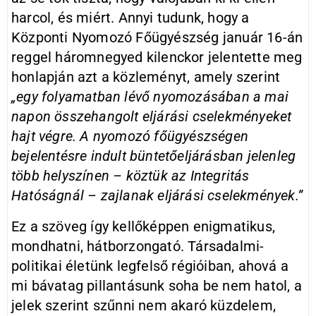
harcol, és miért. Annyi tudunk, hogy a
Központi Nyomozó Főügyészség január 16-án
reggel háromnegyed kilenckor jelentette meg
honlapján azt a közleményt, amely szerint
„egy folyamatban lévő nyomozásában a mai
napon összehangolt eljárási cselekményeket
hajt végre. A nyomozó főügyészségen
bejelentésre indult büntetőeljárásban jelenleg
több helyszínen – köztük az Integritás
Hatóságnál – zajlanak eljárási cselekmények.”
Ez a szöveg így kellőképpen enigmatikus,
mondhatni, hátborzongató. Társadalmi-
politikai életünk legfelső régióiban, ahová a
mi bávatag pillantásunk soha be nem hatol, a
jelek szerint szűnni nem akaró küzdelem,