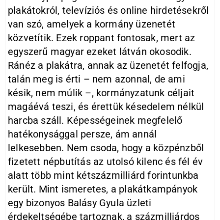
plakátokról, televíziós és online hirdetésekről
van szó, amelyek a kormány üzenetét
közvetítik. Ezek roppant fontosak, mert az
egyszerű magyar ezeket látván okosodik.
Ránéz a plakátra, annak az üzenetét felfogja,
talán meg is érti – nem azonnal, de ami
késik, nem múlik –, kormányzatunk céljait
magáévá teszi, és érettük késedelem nélkül
harcba száll. Képességeinek megfelelő
hatékonysággal persze, ám annál
lelkesebben. Nem csoda, hogy a közpénzből
fizetett népbutítás az utolsó kilenc és fél év
alatt több mint kétszázmilliárd forintunkba
került. Mint ismeretes, a plakátkampányok
egy bizonyos Balásy Gyula üzleti
érdekeltségébe tartoznak, a százmilliárdos