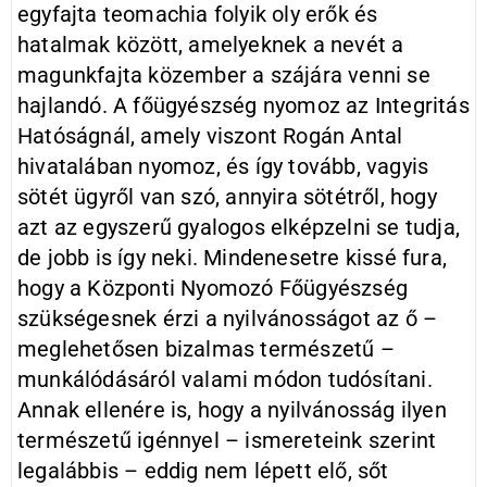
egyfajta teomachia folyik oly erők és
hatalmak között, amelyeknek a nevét a
magunkfajta közember a szájára venni se
hajlandó. A főügyészség nyomoz az Integritás
Hatóságnál, amely viszont Rogán Antal
hivatalában nyomoz, és így tovább, vagyis
sötét ügyről van szó, annyira sötétről, hogy
azt az egyszerű gyalogos elképzelni se tudja,
de jobb is így neki. Mindenesetre kissé fura,
hogy a Központi Nyomozó Főügyészség
szükségesnek érzi a nyilvánosságot az ő –
meglehetősen bizalmas természetű –
munkálódásáról valami módon tudósítani.
Annak ellenére is, hogy a nyilvánosság ilyen
természetű igénnyel – ismereteink szerint
legalábbis – eddig nem lépett elő, sőt