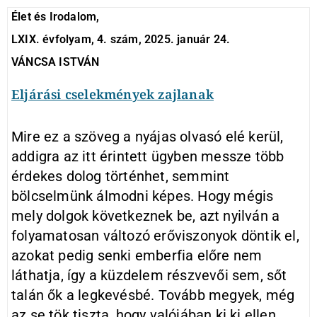
Élet és Irodalom,
LXIX. évfolyam, 4. szám, 2025. január 24.
VÁNCSA ISTVÁN
Eljárási cselek­mények zajlanak
Mire ez a szöveg a nyájas olvasó elé kerül,
addigra az itt érintett ügyben messze több
érdekes dolog történhet, semmint
bölcselmünk álmodni képes. Hogy mégis
mely dolgok következnek be, azt nyilván a
folyamatosan változó erőviszonyok döntik el,
azokat pedig senki emberfia előre nem
láthatja, így a küzdelem részvevői sem, sőt
talán ők a legkevésbé. Tovább megyek, még
az se tök tiszta, hogy valójában ki ki ellen