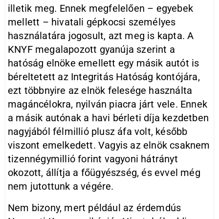
illetik meg. Ennek megfelelően – egyebek
mellett – hivatali gépkocsi személyes
használatára jogosult, azt meg is kapta. A
KNYF megalapozott gyanúja szerint a
hatóság elnöke emellett egy másik autót is
béreltetett az Integritás Hatóság kontójára,
ezt többnyire az elnök felesége használta
magáncélokra, nyilván piacra járt vele. Ennek
a másik autónak a havi bérleti díja kezdetben
nagyjából félmillió plusz áfa volt, később
viszont emelkedett. Vagyis az elnök csaknem
tizennégymillió forint vagyoni hátrányt
okozott, állítja a főügyészség, és evvel még
nem jutottunk a végére.
Nem bizony, mert például az érdemdús