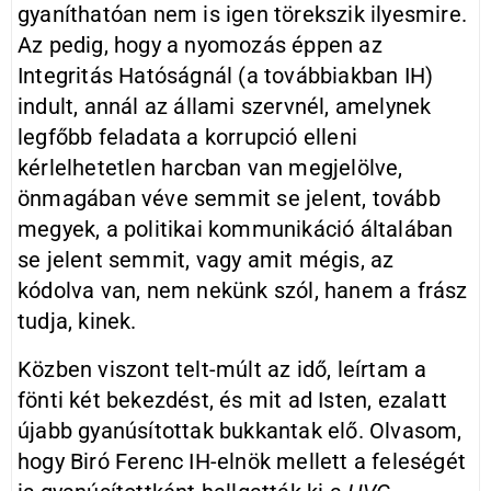
gyaníthatóan nem is igen törekszik ilyesmire.
Az pedig, hogy a nyomozás éppen az
Integritás Hatóságnál (a továbbiakban IH)
indult, annál az állami szervnél, amelynek
legfőbb feladata a korrupció elleni
kérlelhetetlen harcban van megjelölve,
önmagában véve semmit se jelent, tovább
megyek, a politikai kommunikáció általában
se jelent semmit, vagy amit mégis, az
kódolva van, nem nekünk szól, hanem a frász
tudja, kinek.
Közben viszont telt-múlt az idő, leírtam a
fönti két bekezdést, és mit ad Isten, ezalatt
újabb gyanúsítottak bukkantak elő. Olvasom,
hogy Biró Ferenc IH-elnök mellett a feleségét