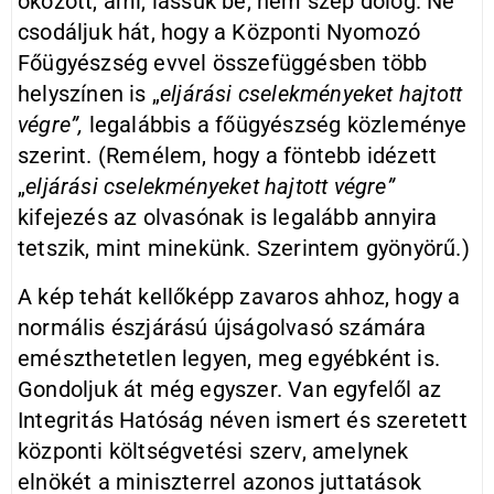
okozott, ami, lássuk be, nem szép dolog. Ne
csodáljuk hát, hogy a Központi Nyomozó
Főügyészség evvel összefüggésben több
helyszínen is „
eljárási cselekményeket hajtott
végre”,
legalábbis a főügyészség közleménye
szerint. (Remélem, hogy a föntebb idézett
„
eljárási cselekményeket hajtott végre”
kifejezés az olvasónak is legalább annyira
tetszik, mint minekünk. Szerintem gyönyörű.)
A kép tehát kellőképp zavaros ahhoz, hogy a
normális észjárású újság­olvasó számára
emészthetetlen legyen, meg egyébként is.
Gondoljuk át még egyszer. Van egyfelől az
Integritás Hatóság néven ismert és szeretett
központi költségvetési szerv, amelynek
elnökét a miniszterrel azonos juttatások