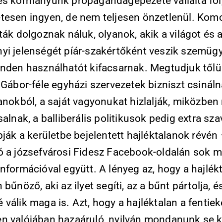
és kormányunk propagandagépezete vállalta föl
tesen ingyen, de nem teljesen önzetlenül. Kom
ták dolgoznak náluk, olyanok, akik a világot és
yi jelenségét píár-szakértőként veszik szemügy
inden használhatót kifacsarnak. Megtudjuk tőlü
 Gábor-féle egyházi szervezetek bizniszt csináln
lanokból, a saját vagyonukat hizlalják, miközbe
salnak, a balliberális politikusok pedig extra sz
pják a kerületbe bejelentett hajléktalanok révén
ó a józsefvárosi Fidesz Facebook-oldalán sok 
nformációval együtt. A lényeg az, hogy a hajlék
 bűnöző, aki az ilyet segíti, az a bűnt pártolja, é
válik maga is. Azt, hogy a hajléktalan a fentie
n valójában hazaáruló, nyilván mondanunk se ke