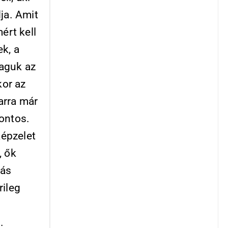
ja. Amit
ért kell
k, a
maguk az
kor az
arra már
ontos.
épzelet
, ők
más
rileg
.