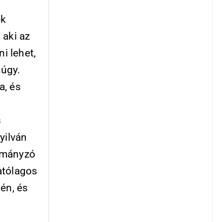
ek
 aki az
i lehet,
 úgy.
a, és
s
yilván
ormányzó
atólagos
én, és