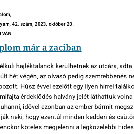
dalom,
lyam, 42. szám, 2023. október 20.
STVÁN
plom már a zaciban
lküli hajléktalanok kerülhetnek az utcára, adta 
múlt hét végén, az olvasó pedig szemrebbenés né
ozott. Húsz évvel ezelőtt egy ilyen hírrel találk
ifajta érdeklődés halvány jelét láthattuk volna
suhanni, idővel azonban az ember bármit megsz
ják neki, hogy ezentúl minden kedden és csütö
lenckor köteles megjelenni a legközelebbi Fides