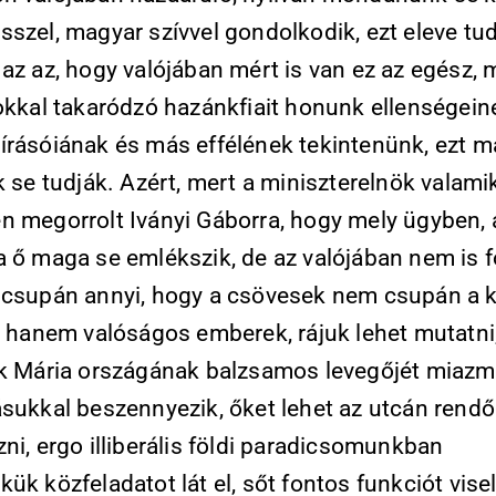
szel, magyar szívvel gondolkodik, ezt eleve tud
az az, hogy valójában mért is van ez az egész, m
okkal takaródzó hazánkfiait honunk ellenségeine
írásóiának és más effélének tekintenünk, ezt 
k se tudják. Azért, mert a miniszterelnök valami
n megorrolt Iványi Gáborra, hogy mely ügyben, 
a ő maga se emlékszik, de az valójában nem is f
 csupán annyi, hogy a csövesek nem csupán a k
i, hanem valóságos emberek, rájuk lehet mutatni
ik Mária országának balzsamos levegőjét miaz
ásukkal beszennyezik, őket lehet az utcán rendő
ni, ergo illiberális földi paradicsomunkban
ük közfeladatot lát el, sőt fontos funkciót visel