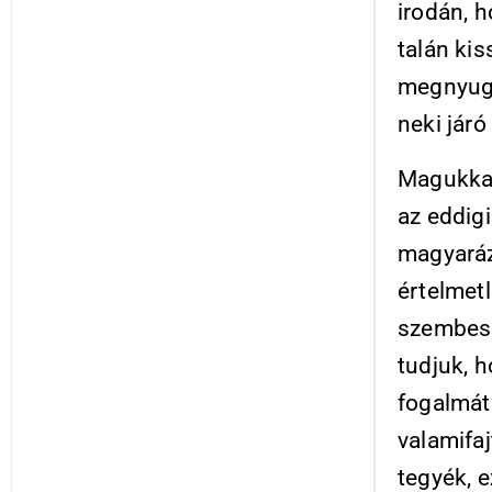
irodán, h
talán kis
megnyugsz
neki járó
Magukkal 
az eddigi
magyaráz
értelmet
szembesü
tudjuk, h
fogalmát 
valamifa
tegyék, 