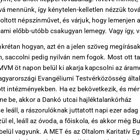
vá mennünk, így kénytelen-kelletlen nézzük tová
 oltott népszínművet, és várjuk, hogy lemenjen 
 ami előbb-utóbb csakugyan lemegy. Vagy így, v
krétan hogyan, azt én a jelen szöveg megírása
, saccolni pedig nyilván nem fogok. Most ott ta
MVM öt napon belül ki akarja kapcsolni az áram
agyarországi Evangéliumi Testvérközösség álta
ott intézményekben. Ha ez bekövetkezik, és mér
ne be, akkor a Dankó utcai hajléktalankórház
leáll, a rászorulóknak juttatott napi ezer adag 
l el, leáll az óvoda, a főiskola, és akkor még 
belül vagyunk. A MET és az Oltalom Karitatív E