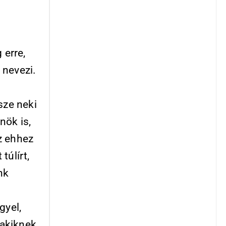
 erre,
 nevezi.
n
sze neki
nök is,
az ehhez
túlírt,
nk
gyel,
 akiknek