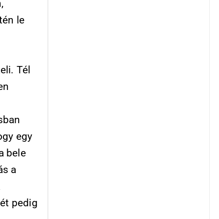
,
tén le
li. Tél
en
osban
ogy egy
a bele
ás a
a
ét pedig