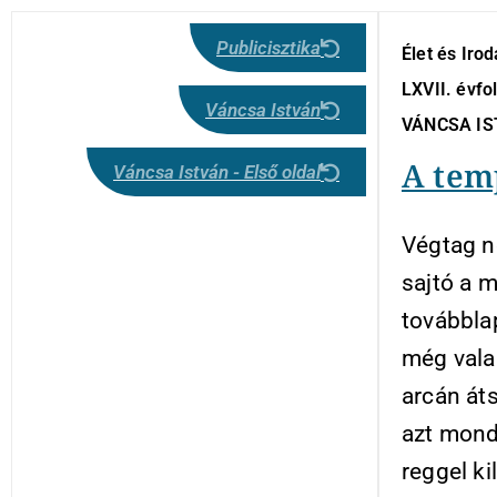
Publicisztika
Élet és Iro
LXVII. évfo
Váncsa István
VÁNCSA I
A tem
Váncsa István - Első oldal
Végtag né
sajtó a 
továbblap
még valam
arcán át
azt mond
reggel ki