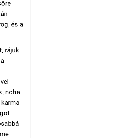
sőre
tán
og, és a
, rájuk
ra
vel
k, noha
a karma
ágot
gosabbá
nne