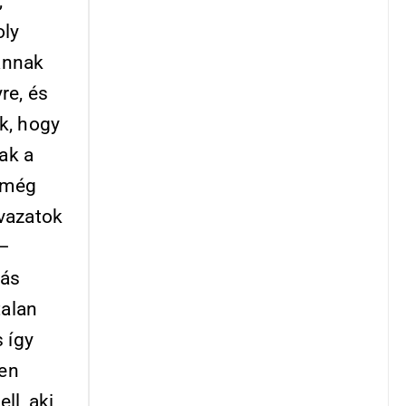
,
oly
 annak
re, és
k, hogy
ak a
n még
avazatok
 –
más
talan
s így
ken
ll, aki