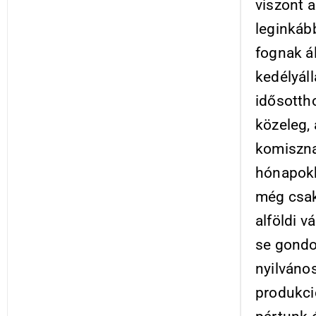
viszont 
leginkáb
fognak ál
kedélyáll
idősotth
közeleg, 
komiszna
hónapokb
még csak
alföldi v
se gondo
nyilvános
produkci