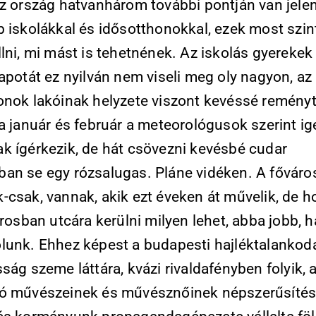
az ország hatvanhárom további pontján van jelen
b iskolákkal és idősotthonokkal, ezek most szin
lni, mi mást is tehetnének. Az iskolás gyerekek
apotát ez nyilván nem viseli meg oly nagyon, az
onok lakóinak helyzete viszont kevéssé reményte
a január és február a meteorológusok szerint ig
k ígérkezik, de hát csövezni kevésbé cudar
an se egy rózsalugas. Pláne vidéken. A fővár
-csak, vannak, akik ezt éveken át művelik, de h
árosban utcára kerülni milyen lehet, abba jobb, h
lunk. Ehhez képest a budapesti hajléktalankod
ság szeme láttára, kvázi rivaldafényben folyik, 
ó művészeinek és művésznőinek népszerűsítés