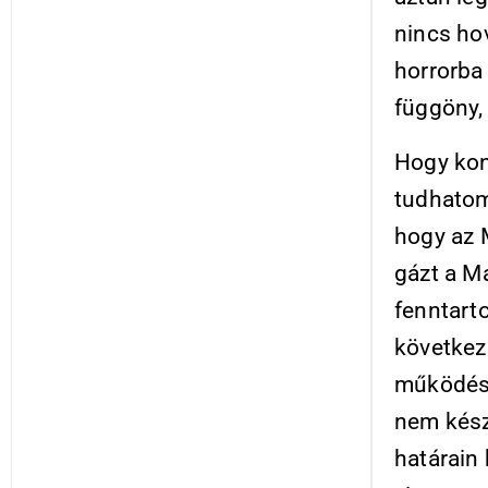
nincs ho
horrorba
függöny,
Hogy kon
tudhatom
hogy az 
gázt a M
fenntart
következ
működése 
nem készü
határain 