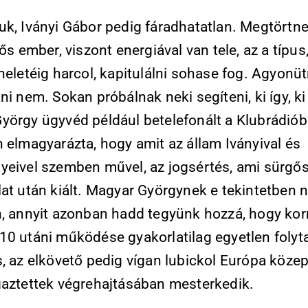
uk, Iványi Gábor pedig fáradhatatlan. Megtörtn
dős ember, viszont energiával van tele, az a típus,
heletéig harcol, kapitulálni sohase fog. Agyonütn
ni nem. Sokan próbálnak neki segíteni, ki így, ki
yörgy ügyvéd például betelefonált a Klubrádiób
 elmagyarázta, hogy amit az állam Iványival és
yeivel szemben művel, az jogsértés, ami sürgő
at után kiált. Magyar Györgynek e tekintetben n
n, annyit azonban hadd tegyünk hozzá, hogy k
10 utáni működése gyakorlatilag egyetlen folyt
, az elkövető pedig vígan lubickol Európa közep
gaztettek végrehajtásában mesterkedik.