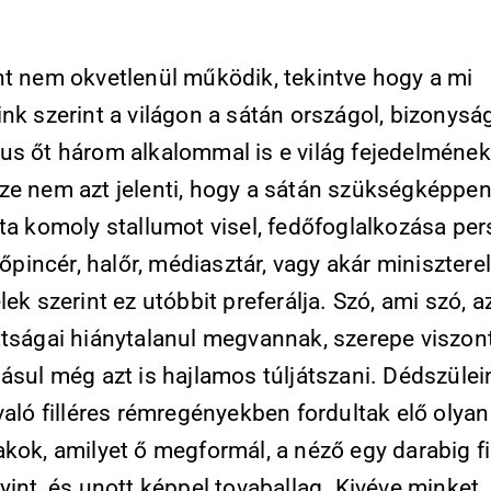
nt nem okvetlenül működik, tekintve hogy a mi
nk szerint a világon a sátán országol, bizonyság
us őt három alkalommal is e világ fejedelmének
ze nem azt jelenti, hogy a sátán szükségképpe
ta komoly stallumot visel, fedőfoglalkozása per
 főpincér, halőr, médiasztár, vagy akár miniszterel
lek szerint ez utóbbit preferálja. Szó, ami szó, 
tságai hiánytalanul megvannak, szerepe viszont 
ásul még azt is hajlamos túljátszani. Dédszülei
való filléres rémregényekben fordultak elő olyan
kok, amilyet ő megformál, a néző egy darabig fi
yint, és unott képpel tovaballag. Kivéve minket,