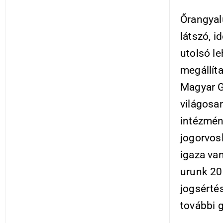
Őrangyal
látszó, i
utolsó le
megállíta
Magyar G
világosan
intézmén
jogorvosl
igaza va
urunk 20
jogsértés
további 