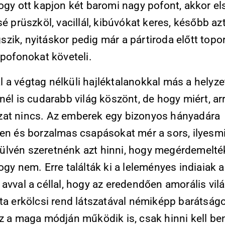
ogy ott kapjon két baromi nagy pofont, akkor el
sé prüszköl, vacillál, kibúvókat keres, később az
ik, nyitáskor pedig már a pártiroda előtt topor
 pofonokat követeli.
a végtag nélküli hajléktalanokkal más a helyzet
nél is cudarabb világ köszönt, de hogy miért, ar
at nincs. Az emberek egy bizonyos hányadára
len és borzalmas csapásokat mér a sors, ilyesmi
lvén szeretnénk azt hinni, hogy megérdemelté
ogy nem. Erre találták ki a leleményes indiaiak 
avval a céllal, hogy az eredendően amorális vil
jta erkölcsi rend látszatával némiképp barátsá
ez a maga módján működik is, csak hinni kell be