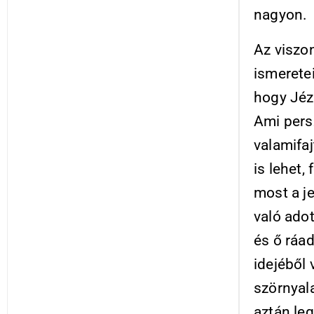
nagyon.
Az viszo
ismeretei
hogy Jéz
Ami pers
valamifaj
is lehet,
most a je
való adot
és ő ráad
idejéből 
szörnyala
aztán leg