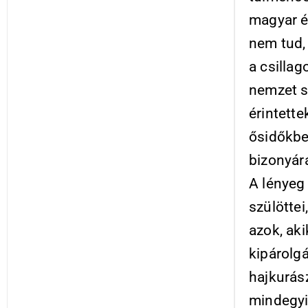
magyar és
nem tud, 
a csillag
nemzet s
érintette
ősidőkbe
bizonyár
A lényeg
szülötte
azok, ak
kipárolg
hajkurász
mindegyik