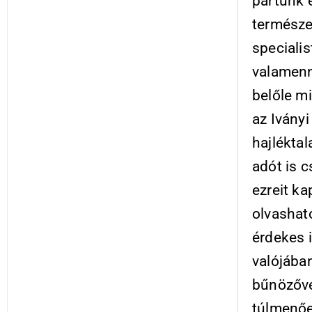
pártunk 
természe
specialis
valamenn
belőle m
az Iványi
hajlékta
adót is c
ezreit ka
olvashat
érdekes i
valójában
bűnözővé 
túlmenőe