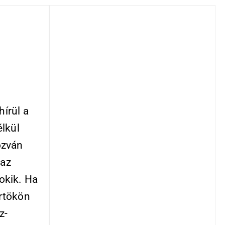
hírül a
lkül
ozván
 az
okik. Ha
rtökön
z-