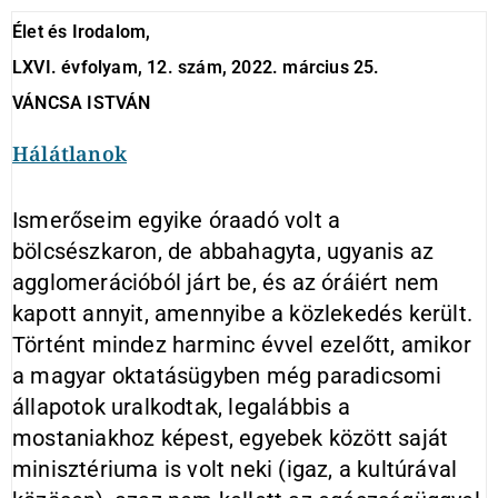
Élet és Irodalom,
LXVI. évfolyam, 12. szám, 2022. március 25.
VÁNCSA ISTVÁN
Hálátlanok
Ismerőseim egyike óraadó volt a
bölcsészkaron, de abbahagyta, ugyanis az
agglomerációból járt be, és az óráiért nem
kapott annyit, amennyibe a közlekedés került.
Történt mindez harminc évvel ezelőtt, amikor
a magyar oktatásügyben még paradicsomi
állapotok uralkodtak, legalábbis a
mostaniakhoz képest, egyebek között saját
minisztériuma is volt neki (igaz, a kultúrával