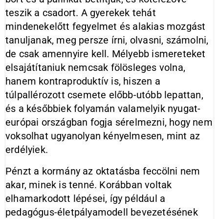
teszik a csadort. A gyerekek tehát
mindenekelőtt fegyelmet és alakias mozgást
tanuljanak, meg persze írni, olvasni, számolni,
de csak amennyire kell. Mélyebb ismereteket
elsajátítaniuk nemcsak fölösleges volna,
hanem kontraproduktív is, hiszen a
túlpallérozott csemete előbb-utóbb lepattan,
és a későbbiek folyamán valamelyik nyugat-
európai országban fogja sérelmezni, hogy nem
voksolhat ugyanolyan kényelmesen, mint az
erdélyiek.
Pénzt a kormány az oktatásba feccölni nem
akar, minek is tenné. Korábban voltak
elhamarkodott lépései, így például a
pedagógus-életpályamodell bevezetésének