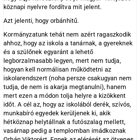
köznapi nyelvre fordítva mit jelent.
Azt jelenti, hogy orbánhitű.
Kormányzatunk tehát nem azért ragaszkodik
ahhoz, hogy az iskola a tanárnak, a gyereknek
és a szülőnek egyaránt a lehető
legborzalmasabb legyen, mert nem tudja,
hogyan kell normálisan működtetni az
iskolarendszert (noha persze csakugyan nem
tudja, de nem is akarja megtanulni), hanem
mert ezen a módon tolja helyre a kizökkent
időt. A cél az, hogy az iskolából derék, szívós,
munkabíró egyedek kerüljenek ki, akik
hétköznap helytállnak a futószalag mellett,
vasárnap pedig a templomban imádkoznak
Orbán Viktorért. Ennek az elérését az ötvenes