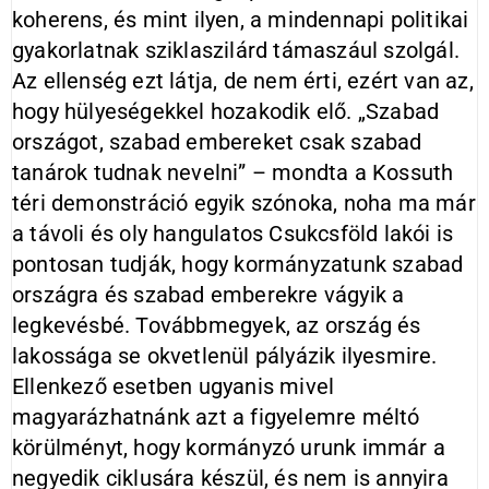
koherens, és mint ilyen, a mindennapi politikai
gyakorlatnak sziklaszilárd támaszául szolgál.
Az ellenség ezt látja, de nem érti, ezért van az,
hogy hülyeségekkel hozakodik elő. „Szabad
országot, szabad embereket csak szabad
tanárok tudnak nevelni” – mondta a Kossuth
téri demonstráció egyik szónoka, noha ma már
a távoli és oly hangulatos Csukcsföld lakói is
pontosan tudják, hogy kormányzatunk szabad
országra és szabad emberekre vágyik a
legkevésbé. Továbbmegyek, az ország és
lakossága se okvetlenül pályázik ilyesmire.
Ellenkező esetben ugyanis mivel
magyarázhatnánk azt a figyelemre méltó
körülményt, hogy kormányzó urunk immár a
negyedik ciklusára készül, és nem is annyira