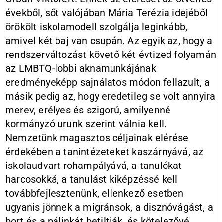
évekből, sőt valójában Mária Terézia idejéből
örökölt iskolamodell szolgálja leginkább,
amivel két baj van csupán. Az egyik az, hogy a
rendszerváltozást követő két évtized folyamán
az LMBTQ-lobbi aknamunkájának
eredményeképp sajnálatos módon fellazult, a
másik pedig az, hogy eredetileg se volt annyira
merev, erélyes és szigorú, amilyenné
kormányzó urunk szerint válnia kell.
Nemzetünk magasztos céljainak elérése
érdekében a tanintézeteket kaszárnyává, az
iskolaudvart rohampályává, a tanulókat
harcosokká, a tanulást kiképzéssé kell
továbbfejlesztenünk, ellenkező esetben
ugyanis jönnek a migránsok, a disznóvágást, a
bort és a pálinkát betiltják, és kötelezővé