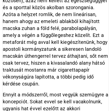
közösen), azaz nem kellett az egészségüggyel
és a sporttal közös akolban szorongania.
Azóta a helyzet romlik, de nem lineárisan,
hanem ahogy az emeleti ablakból kihajított
macska zuhan a föld felé, parabolapályán,
amely a végén a függőlegeshez közelít. Ezt a
metaforát még avval kell kiegészítenünk, hogy
apostoli kormányzatunk a sikeresen landoló
macskán úthengerrel tervez áthajtani, sőt nem
csak tervez, hiszen a kivasalandó alany hátsó
traktusát mostanra már cigarettapapír
vékonyságúra lapította, a többi pedig idő
kérdése csupán.
Ennyit a módszerről, most vegyük szemügyre a
koncepciót. Sokat evvel se kell vacakolnunk,
ugyanis hat évvel ezelőtt az akkori