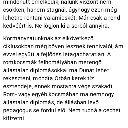
mindenütt emelkedik, nálunk viszont nem
csökken, hanem stagnál, úgyhogy ezen még
lehetne rontani valamicskét. Már csak a rend
kedvéért is. Ne lógjon ki a sorból annyira.
Kormányzatunknak az elkövetkező
ciklusokban még bőven lesznek tennivalói, ám
evvel együtt a fejlődés letagadhatatlan. A
romkocsmák félhomályában merengő,
állástalan diplomásokkal ma Dunát lehet
rekeszteni, mondta Orbán kerek tíz
esztendeje, ennek mostanra vége szakadt.
Rom- vagy egyéb kocsmában ma nemhogy
állástalan diplomás, de állásban levő
pedagógus se fordul elő. Nem tudná a cechet
kifizetni.