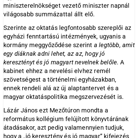
miniszterelnökséget vezető miniszter napnál
világosabb summázattal állt elő.
Szerinte az oktatás legfontosabb szereplői az
egyházi fenntartású intézmények, ugyanis a
kormány meggyőződése szerint
a legtöbb, amit
egy diáknak adni lehet, az az, hogy jó
keresztényt és jó magyart nevelnek belőle
. A
kabinet ehhez a nevelési elvhez remél
szövetségest a történelmi egyházakban,
ennek rendeli alá az új alaptantervet és a
magyar oktatáspolitika megszervezését is.
Lázár János ezt Mezőtúron mondta a
református kollégium felújított könyvtárának
átadásakor, azt pedig valamennyien tudjuk,
hogy a „jó keresztény és jó magyar” kifejezés