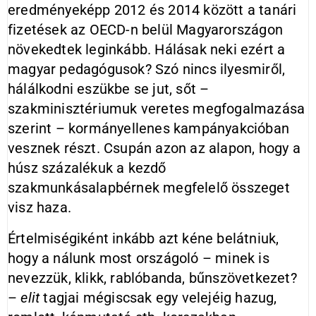
eredményeképp 2012 és 2014 között a tanári
fizetések az OECD-n belül Magyarországon
növekedtek leginkább. Hálásak neki ezért a
magyar pedagógusok? Szó nincs ilyesmiről,
hálálkodni eszükbe se jut, sőt –
szakminisztériumuk veretes megfogalmazása
szerint – kormányellenes kampányakcióban
vesznek részt. Csupán azon az alapon, hogy a
húsz százalékuk a kezdő
szakmunkásalapbérnek megfelelő összeget
visz haza.
Értelmiségiként inkább azt kéne belátniuk,
hogy a nálunk most országoló – minek is
nevezzük, klikk, rablóbanda, bűnszövetkezet?
–
elit
tagjai mégiscsak egy velejéig hazug,