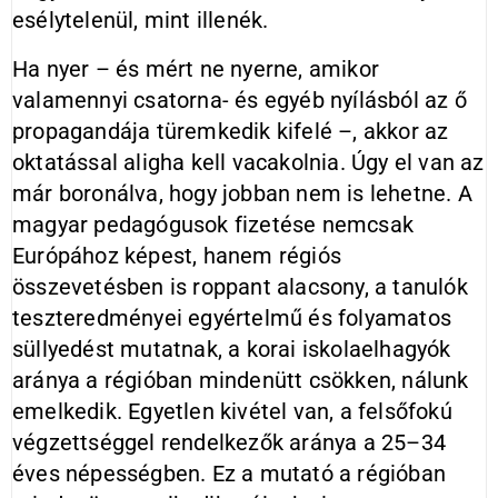
esélytelenül, mint illenék.
Ha nyer – és mért ne nyerne, amikor
valamennyi csatorna- és egyéb nyílásból az ő
propagandája türemkedik kifelé –, akkor az
oktatással aligha kell vacakolnia. Úgy el van az
már boronálva, hogy jobban nem is lehetne. A
magyar pedagógusok fizetése nemcsak
Európához képest, hanem régiós
összevetésben is roppant alacsony, a tanulók
teszteredményei egyértelmű és folyamatos
süllyedést mutatnak, a korai iskolaelhagyók
aránya a régióban mindenütt csökken, nálunk
emelkedik. Egyetlen kivétel van, a felsőfokú
végzettséggel rendelkezők aránya a 25–34
éves népességben. Ez a mutató a régióban