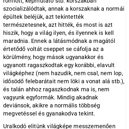
romlott, képmutató stb. korszakban
szocializálódtak, annak a korszaknak a normái
épültek beléjük, azt tekintették
természetesnek, azt hitték, és most is azt
hiszik, hogy a világ ilyen, és ilyennek is kell
maradnia. Ennek a látásmódnak a magától
értetődő voltát cseppet se cáfolja az a
körülmény, hogy mások ugyanakkor és
ugyanott ragaszkodtak egy korábbi, elavult
világképhez (nem hazudik, nem csal, nem lop,
idősödő felebarátait nem löki a vonat alá stb.),
és talán ahhoz ragaszkodnak ma is, nem
vagyunk egyformák. Mindig akadnak
deviánsok, akikre a normális többség
megvetéssel és gyanakodva tekint.
Uralkodó elitünk világképe messzemenően