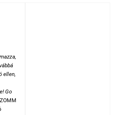
lmazza,
ovábbá
 ellen,
e
! Go
 ISZOMM
ó