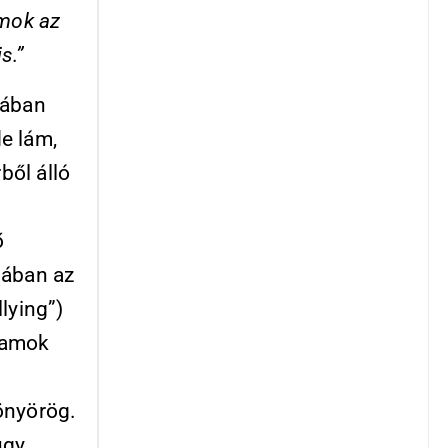
amok az
s.”
sában
e lám,
ből álló
ő
nában az
lying”)
llamok
önyörög.
gy