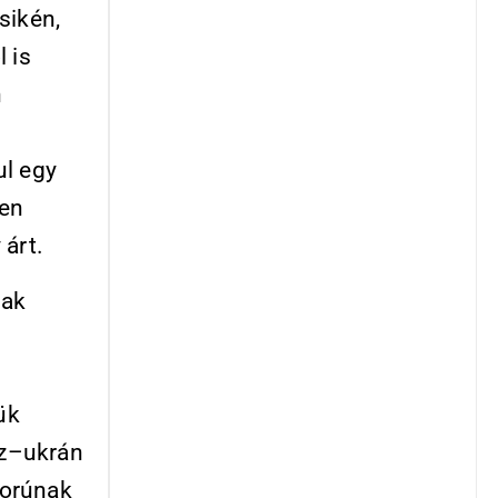
sikén,
 is
n
ul egy
ben
 árt.
sak
ük
sz–ukrán
borúnak