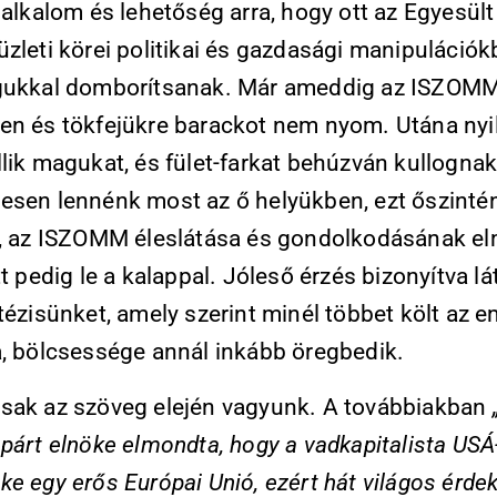
 alkalom és lehetőség arra, hogy ott az Egyesült
zleti körei politikai és gazdasági manipulációk
gukkal domborítsanak. Már ameddig az ISZOMM
en és tökfejükre barackot nem nyom. Utána nyi
lik magukat, és fület-farkat behúzván kullognak
esen lennénk most az ő helyükben, ezt őszinté
k, az ISZOMM éleslátása és gondolkodásának el
tt pedig le a kalappal. Jóleső érzés bizonyítva lát
tézisünket, amely szerint minél többet költ az 
a, bölcsessége annál inkább öregbedik.
sak az szöveg elején vagyunk. A továbbiakban
párt elnöke elmondta, hogy a vadkapitalista USÁ
e egy erős Európai Unió, ezért hát világos érde