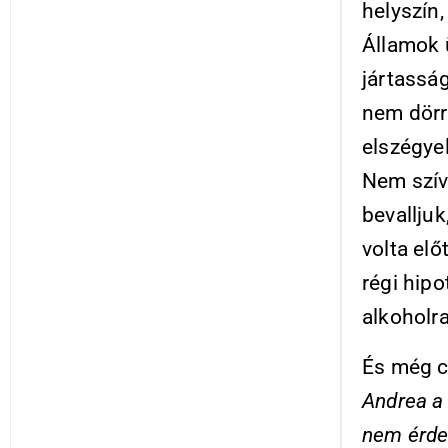
helyszín,
Államok ü
jártassá
nem dörr
elszégyel
Nem szív
bevallju
volta elő
régi hipo
alkoholr
És még c
Andrea a 
nem érdek