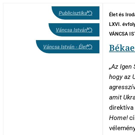
Publicisztika
Élet és Iro
LXVI. évfol
Váncsa István
VÁNCSA I
Békae
Váncsa István - Élet
„Az Igen
hogy az U
agresszív
amit Ukra
direktív
Home!
cí
véleménye