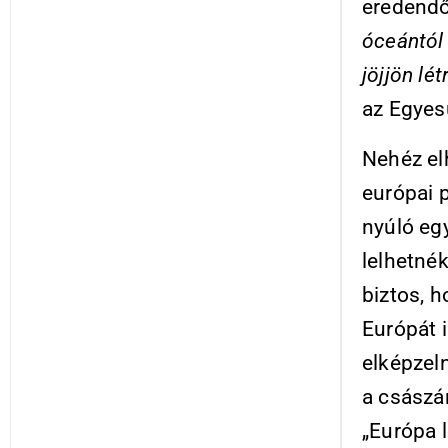
eredendő
óceántól
jöjjön lét
az Egyes
Nehéz el
európai p
nyúló eg
lelhetné
biztos, 
Európát 
elképzel
a császá
„Európa 