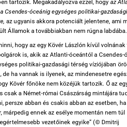
en tartozik. Megakadályozva ezzel, hogy
az Atla
 a Csendes-óceánig egységes politikai-gazdasági
re,
az ugyanis akkora potenciált jelentene, ami m
ült Államok a továbbiakban nem rúgna labdába
hinni, hogy az egy Kövér Lászlón kívül volnának
olgárok is, akik az Atlanti-óceántól a Csendes-
ységes politikai-gazdasági térség víziójában ö
k, de ha vannak is ilyenek, az mindenesetre egé
hogy Kövér főnöke nem közéjük tartozik. Ő az e
is csak a Német-római Császárság mintájára tu
ni, persze abban és csakis abban az esetben, ha
r, márpedig ennek az esélye momentán nem túl
legértelmesebb vezetőinek egyike” (© Dmitrij