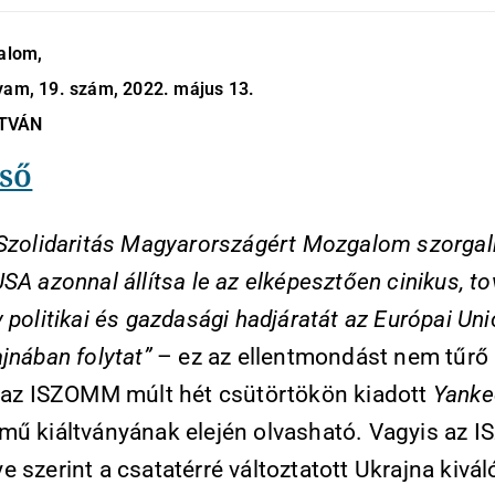
dalom,
yam, 19. szám, 2022. május 13.
STVÁN
ső
 Szolidaritás Magyarországért Mozgalom szorga
SA azonnal állítsa le az elképesztően cinikus, t
 politikai és gazdasági hadjáratát az Európai Unió
jnában folytat”
– ez az ellentmondást nem tűrő
a az ISZOMM múlt hét csütörtökön kiadott
Yanke
mű kiáltványának elején olvasható. Vagyis az
 szerint a csatatérré változtatott Ukrajna kivál