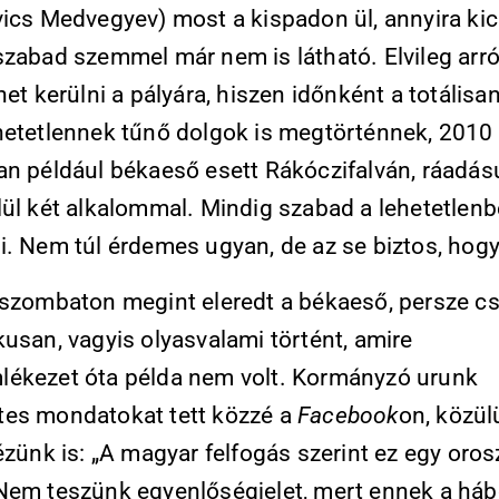
vics Medvegyev) most a kispadon ül, annyira kic
zabad szemmel már nem is látható. Elvileg arról
het kerülni a pályára, hiszen időnként a totálisa
hetetlennek tűnő dolgok is megtörténnek, 2010
an például békaeső esett Rákóczifalván, ráadás
lül két alkalommal. Mindig szabad a lehetetlen
. Nem túl érdemes ugyan, de az se biztos, hogy
 szombaton megint eleredt a békaeső, persze c
usan, vagyis olyasvalami történt, amire
ékezet óta példa nem volt. Kormányzó urunk
es mondatokat tett közzé a
Facebook
on, közül
ézünk is: „A magyar felfogás szerint ez egy oro
Nem teszünk egyenlőségjelet, mert ennek a há