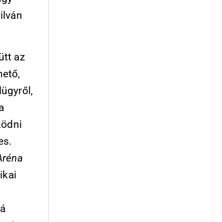
ilván
ütt az
hető,
ügyről,
a
ködni
es.
Aréna
ikai
vá