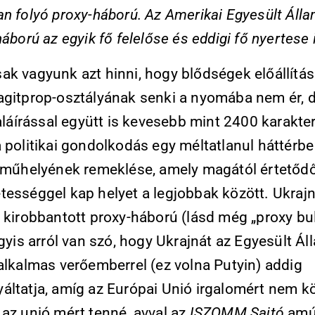
an folyó proxy-háború. Az Amerikai Egyesült Áll
háború az egyik fő felelőse és eddigi fő nyertese i
ak vagyunk azt hinni, hogy blődségek előállítá
agitprop-osztályának senki a nyomába nem ér, d
 aláírással együtt is kevesebb mint 2400 karakter
 politikai gondolkodás egy méltatlanul háttérbe
t műhelyének remeklése, amely magától értetőd
tességgel kap helyet a legjobbak között. Ukraj
 kirobbantott proxy-háború (lásd még „proxy bul
agyis arról van szó, hogy Ukrajnát az Egyesült Á
alkalmas verőemberrel (ez volna Putyin) addig
áltatja, amíg az Európai Unió irgalomért nem k
 az unió mért tenné, avval az
ISZOMM Sajtó
amú