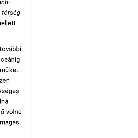
nti-
 térség
ellett
.
 további
óceánig
römüket
szen
gységes
dná
 ő volna
 magas.