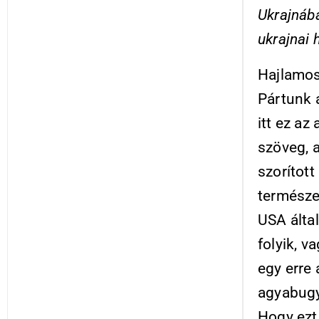
Ukrajnáb
ukrajnai 
Hajlamos
Pártunk 
itt ez az
szöveg, a
szorítot
természe
USA által
folyik, v
egy erre 
agyabugy
Hogy ezt