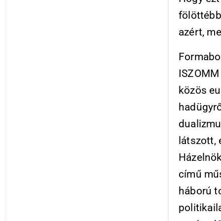
fölöttéb
azért, me
Formabon
ISZOMM e
közös eu
hadügyrő
dualizmu
látszott
Házelnök
című műs
háború t
politikai