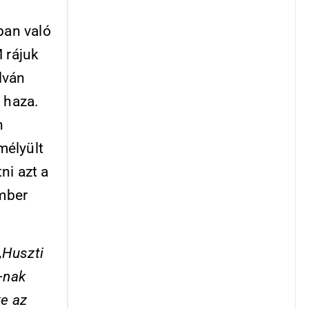
ban való
 rájuk
lván
 haza.
n
mélyült
ni azt a
ember
„Huszti
-nak
ke az