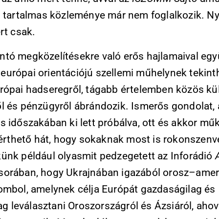
b tartalmas közleménye már nem foglalkozik. Ny
rt csak.
tó megközelítésekre való erős hajlamaival egy
urópai orientációjú szellemi műhelynek tekint
rópai hadseregről, tágabb értelemben közös kül
l és pénzügyről ábrándozik. Ismerős gondolat, 
s időszakában ki lett próbálva, ott és akkor mű
, érthető hát, hogy sokaknak most is rokonszenv
ünk például olyasmit pedzegetett az Inforádió
orában, hogy Ukrajnában igazából orosz–amer
ombol, amelynek célja Európát gazdaságilag és
lag leválasztani Oroszországról és Ázsiáról, aho