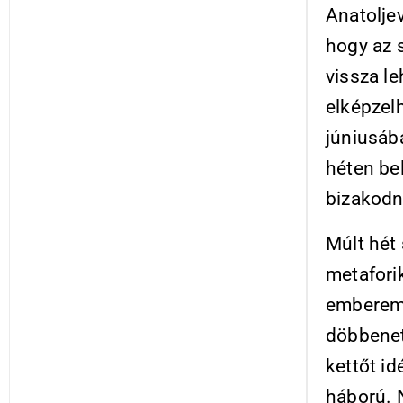
Anatolje
hogy az s
vissza le
elképzel
júniusáb
héten be
bizakodni
Múlt hét
metaforik
embereml
döbbenet
kettőt id
háború. 