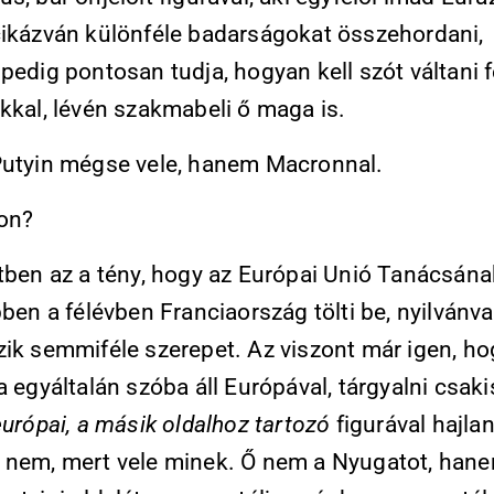
cikázván különféle badarságokat összehordani,
pedig pontosan tudja, hogyan kell szót váltani 
kkal, lévén szakmabeli ő maga is.
Putyin mégse vele, hanem Macronnal.
jon?
etben az a tény, hogy az Európai Unió Tanácsána
bben a félévben Franciaország tölti be, nyilvánv
zik semmiféle szerepet. Az viszont már igen, ho
a egyáltalán szóba áll Európával, tárgyalni csaki
európai, a másik oldalhoz tartozó
figurával hajla
 nem, mert vele minek. Ő nem a Nyugatot, han