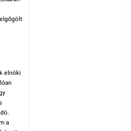
felgőgölt
k elnöki
alóan
gy
s
ndó.
em a