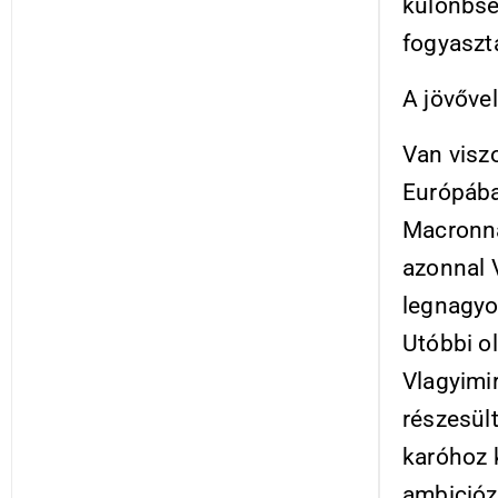
különbsé
fogyaszt
A jövővel
Van viszo
Európába
Macronna
azonnal 
legnagyo
Utóbbi o
Vlagyimi
részesült
karóhoz k
ambiciózu