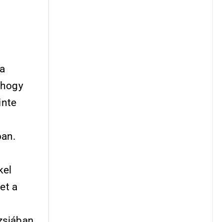
ja
 hogy
inte
ban.
kel
et a
ázsiában