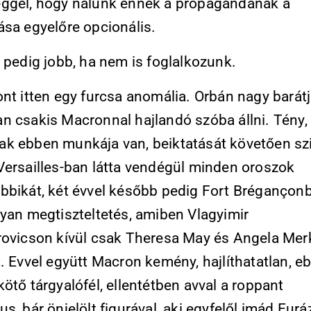
ggel, hogy nálunk ennek a propagandának a
ása egyelőre opcionális.
 pedig jobb, ha nem is foglalkozunk.
nt itten egy furcsa anomália. Orbán nagy barát
n csakis Macronnal hajlandó szóba állni. Tény,
k ebben munkája van, beiktatását követően sz
Versailles-ban látta vendégül minden oroszok
bbikát, két évvel később pedig Fort Brégançon
lyan megtiszteltetés, amiben Vlagyimir
rovicson kívül csak Theresa May és Angela Mer
. Evvel együtt Macron kemény, hajlíthatatlan, eb
ötő tárgyalófél, ellentétben avval a roppant
s, bár önjelölt figurával, aki egyfelől imád Eur