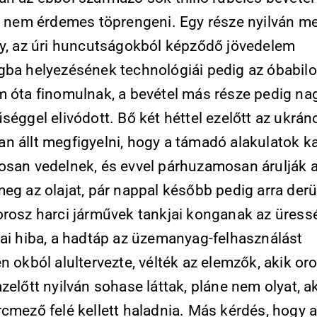
on nem érdemes töprengeni. Egy része nyilván m
gy, az úri huncutságokból képződő jövedelem
gba helyezésének technológiái pedig az óbabilo
m óta finomulnak, a bevétel más része pedig na
séggel elivódott. Bő két héttel ezelőtt az ukrá
n állt megfigyelni, hogy a támadó alakulatok k
osan vedelnek, és evvel párhuzamosan árulják 
eg az olajat, pár nappal később pedig arra derül
orosz harci járművek tankjai konganak az üressé
kai hiba, a hadtáp az üzemanyag-felhasználást
n okból alultervezte, vélték az elemzők, akik or
zelőtt nyilván sohase láttak, pláne nem olyat, a
rcmező felé kellett haladnia. Más kérdés, hogy 