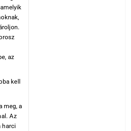
 amelyik
noknak,
ároljon.
 orosz
be, az
ba kell
a meg, a
nal. Az
 harci