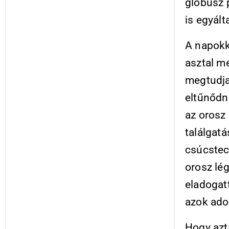
glóbusz p
is egyált
A napokk
asztal me
megtudja 
eltűnődni
az orosz 
találgatá
csúcstec
orosz lég
eladogat
azok adog
Hogy aztá