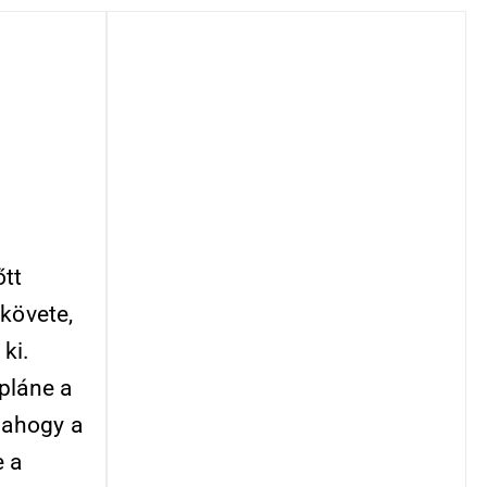
őtt
ykövete,
ki.
pláne a
 ahogy a
e a