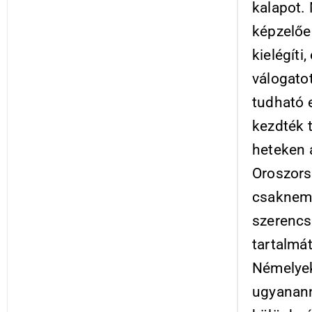
kalapot. 
képzelőe
kielégíti
válogato
tudható 
kezdték 
heteken 
Oroszors
csaknem 
szerencs
tartalmá
Némelyek
ugyanann