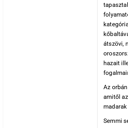
tapasztal
folyamat
kategóri
kőbaltáv
átszövi, 
oroszorsz
hazait il
fogalmai
Az orbán
amitől a
madarak 
Semmi s