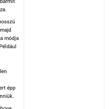
 bármit
za.
 hosszú
 majd
lna módja
 Például
len
ert épp
enniük.
 hova