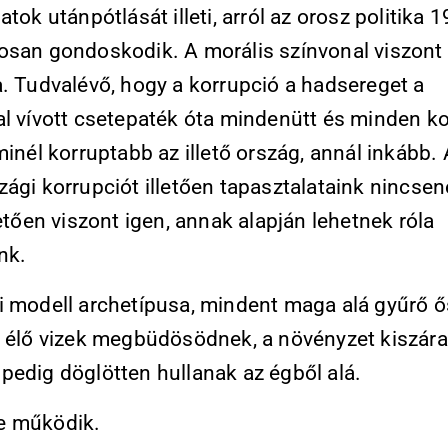
atok utánpótlását illeti, arról az orosz politika 
osan gondoskodik. A morális színvonal viszon
a. Tudvalévő, hogy a korrupció a hadsereget a
al vívott csetepaték óta mindenütt és minden k
minél korruptabb az illető ország, annál inkább.
ági korrupciót illetően tapasztalataink nincsen
letően viszont igen, annak alapján lehetnek róla
nk.
i modell archetípusa, mindent maga alá gyűrő ő
z élő vizek megbüdösödnek, a növényzet kiszára
pedig döglötten hullanak az égből alá.
e működik.