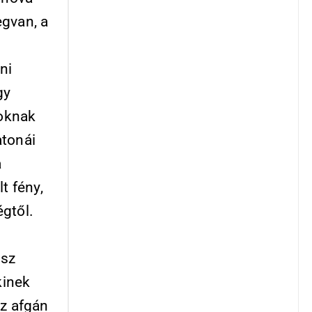
egvan, a
ni
gy
noknak
atonái
a
t fény,
gtől.
osz
kinek
az afgán