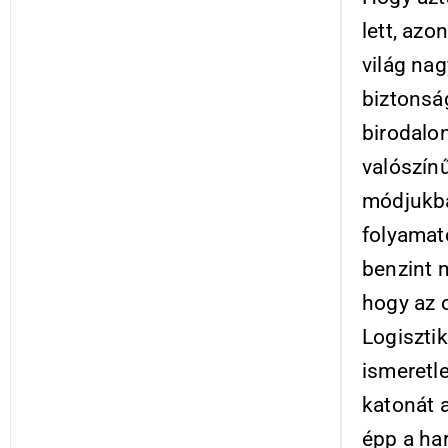
lett, az
világ na
biztonsá
birodalo
valószínű
módjukba
folyamat
benzint m
hogy az 
Logiszti
ismeretle
katonát a
épp a ha