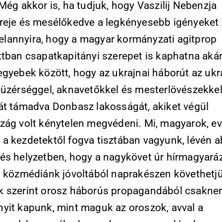
Még akkor is, ha tudjuk, hogy Vaszilij Nebenzja
reje és mesélőkedve a legkényesebb igényeket 
, elannyira, hogy a magyar kormányzati agitprop
ttban csapatkapitányi szerepet is kaphatna akár
egyebek között, hogy az ukrajnai háborút az uk
tüzérséggel, aknavetőkkel és mesterlövészekke
át támadva Donbasz lakosságát, akiket végül
zág volt kénytelen megvédeni. Mi, magyarok, ev
a kezdetektől fogva tisztában vagyunk, lévén 
és helyzetben, hogy a nagykövet úr hírmagyará
t közmédiánk jóvoltából naprakészen követhetj
 szerint orosz háborús propagandából csakn
yit kapunk, mint maguk az oroszok, avval a