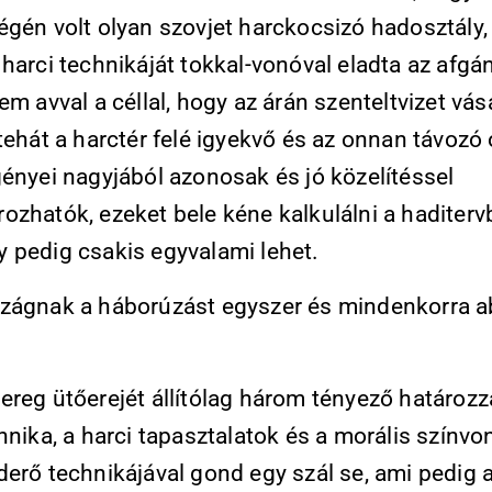
égén volt olyan szovjet harckocsizó hadosztály,
harci technikáját tokkal-vonóval eladta az afgá
em avval a céllal, hogy az árán szenteltvizet vás
tehát a harctér felé igyekvő és az onnan távozó
gényei nagyjából azonosak és jó közelítéssel
zhatók, ezeket bele kéne kalkulálni a haditerv
 pedig csakis egyvalami lehet.
zágnak a háborúzást egyszer és mindenkorra ab
ereg ütőerejét állítólag három tényező határozz
hnika, a harci tapasztalatok és a morális színvo
erő technikájával gond egy szál se, ami pedig a