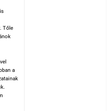
is
. Tőle
ránok
l
vel
abban a
zatainak
ük.
em