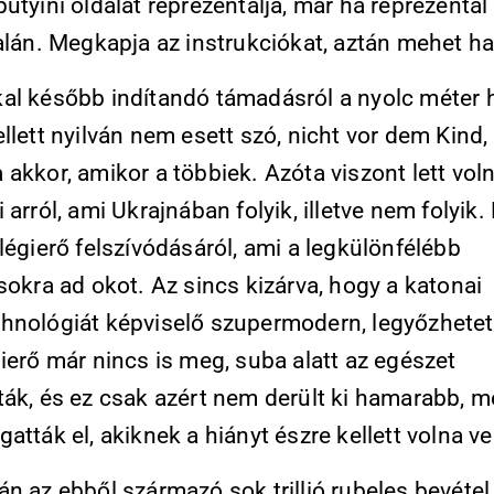
utyini oldalát reprezentálja, már ha reprezentál
alán. Megkapja az instrukciókat, aztán mehet ha
al később indítandó támadásról a nyolc méter
llett nyilván nem esett szó, nicht vor dem Kind,
akkor, amikor a többiek. Azóta viszont lett vo
 arról, ami Ukrajnában folyik, illetve nem folyik.
légierő felszívódásáról, ami a legkülönfélébb
sokra ad okot. Az sincs kizárva, hogy a katonai
hnológiát képviselő szupermodern, legyőzhetet
ierő már nincs is meg, suba alatt az egészet
ták, és ez csak azért nem derült ki hamarabb, m
atták el, akiknek a hiányt észre kellett volna v
n az ebből származó sok trillió rubeles bevétel