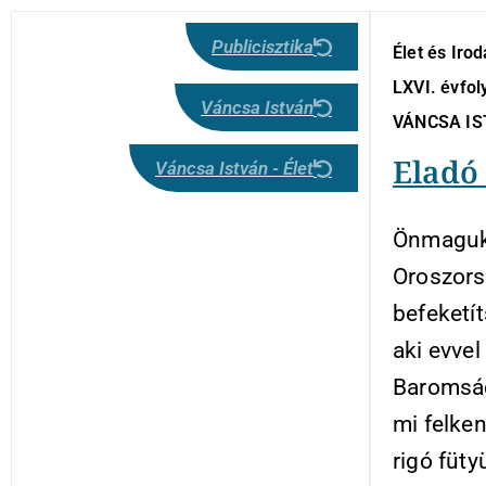
Publicisztika
Élet és Iro
LXVI. évfol
Váncsa István
VÁNCSA I
Eladó 
Váncsa István - Élet
Önmaguka
Oroszors
befeketít
aki evve
Baromság
mi felken
rigó füty