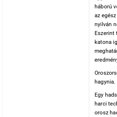
háború v
az egész 
nyilván n
Eszerint 
katona i
meghatáro
eredmény
Oroszors
hagynia.
Egy hads
harci tec
orosz had