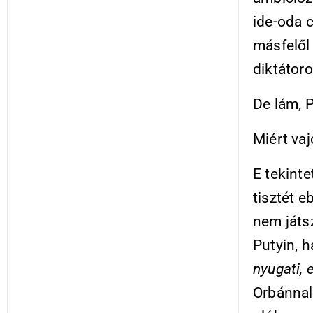
ide-oda 
másfelől 
diktátoro
De lám, 
Miért va
E tekint
tisztét e
nem játs
Putyin, h
nyugati, 
Orbánnal