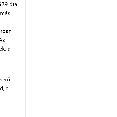
1979 óta
t más
orban
 Az
ek, a
serő,
d, a