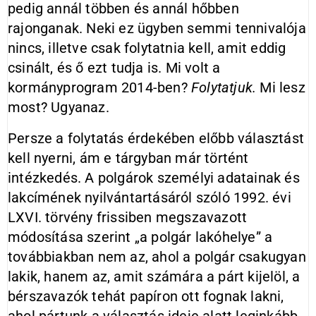
pedig annál többen és annál hőbben
rajonganak. Neki ez ügyben semmi tennivalója
nincs, illetve csak folytatnia kell, amit eddig
csinált, és ő ezt tudja is. Mi volt a
kormányprogram 2014-ben?
Folytatjuk.
Mi lesz
most? Ugyanaz.
Persze a folytatás érdekében előbb választást
kell nyerni, ám e tárgyban már történt
intézkedés. A polgárok személyi adatainak és
lakcímének nyilvántartásáról szóló 1992. évi
LXVI. törvény frissiben megszavazott
módosítása szerint „a polgár lakóhelye” a
továbbiakban nem az, ahol a polgár csakugyan
lakik, hanem az, amit számára a párt kijelöl, a
bérszavazók tehát papíron ott fognak lakni,