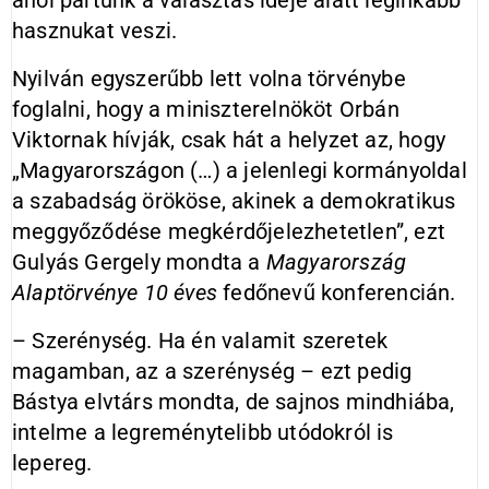
ahol pártunk a választás ideje alatt leginkább
hasznukat veszi.
Nyilván egyszerűbb lett volna törvénybe
foglalni, hogy a miniszterelnököt Orbán
Viktornak hívják, csak hát a helyzet az, hogy
„Magyarországon (…) a jelenlegi kormányoldal
a szabadság örököse, akinek a demokratikus
meggyőződése megkérdőjelezhetetlen”, ezt
Gulyás Gergely mondta a
Magyarország
Alaptörvénye 10 éves
fedőnevű konferencián.
– Szerénység. Ha én valamit szeretek
magamban, az a szerénység – ezt pedig
Bástya elvtárs mondta, de sajnos mindhiába,
intelme a legreménytelibb utódokról is
lepereg.