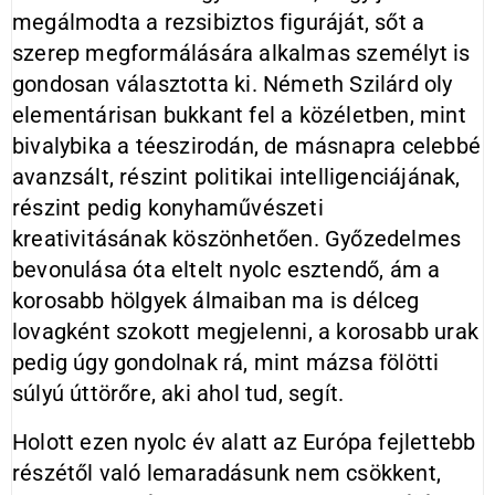
megálmodta a rezsibiztos figuráját, sőt a
szerep megformálására alkalmas személyt is
gondosan választotta ki. Németh Szilárd oly
elementárisan bukkant fel a közéletben, mint
bivalybika a téeszirodán, de másnapra celebbé
avanzsált, részint politikai intelligenciájának,
részint pedig konyhaművészeti
kreativitásának köszönhetően. Győzedelmes
bevonulása óta eltelt nyolc esztendő, ám a
korosabb hölgyek álmaiban ma is délceg
lovagként szokott megjelenni, a korosabb urak
pedig úgy gondolnak rá, mint mázsa fölötti
súlyú úttörőre, aki ahol tud, segít.
Holott ezen nyolc év alatt az Európa fejlettebb
részétől való lemaradásunk nem csökkent,