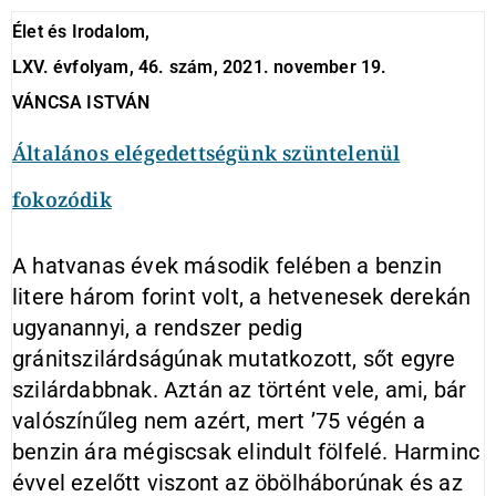
Élet és Irodalom,
LXV. évfolyam, 46. szám, 2021. november 19.
VÁNCSA ISTVÁN
Általános elégedettségünk szüntelenül
fokozódik
A hatvanas évek második felében a benzin
litere három forint volt, a hetvenesek derekán
ugyanannyi, a rendszer pedig
gránitszilárdságúnak mutatkozott, sőt egyre
szilárdabbnak. Aztán az történt vele, ami, bár
valószínűleg nem azért, mert ’75 végén a
benzin ára mégiscsak elindult fölfelé. Harminc
évvel ezelőtt viszont az öbölháborúnak és az