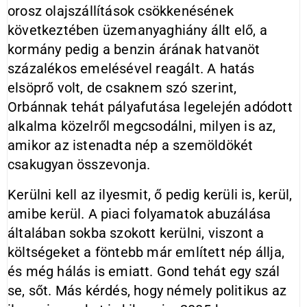
orosz olajszállítások csökkenésének
következtében üzemanyaghiány állt elő, a
kormány pedig a benzin árának hatvanöt
százalékos emelésével reagált. A hatás
elsöprő volt, de csaknem szó szerint,
Orbánnak tehát pályafutása legelején adódott
alkalma közelről megcsodálni, milyen is az,
amikor az istenadta nép a szemöldökét
csakugyan összevonja.
Kerülni kell az ilyesmit, ő pedig kerüli is, kerül,
amibe kerül. A piaci folyamatok abuzálása
általában sokba szokott kerülni, viszont a
költségeket a föntebb már említett nép állja,
és még hálás is emiatt. Gond tehát egy szál
se, sőt. Más kérdés, hogy némely politikus az