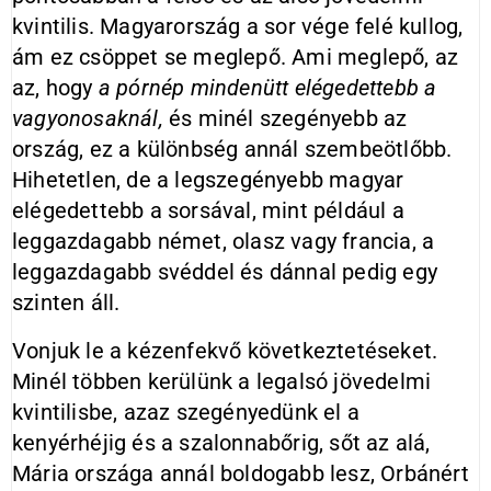
kvintilis. Magyarország a sor vége felé kullog,
ám ez csöppet se meglepő. Ami meglepő, az
az, hogy
a pórnép mindenütt elégedettebb a
vagyonosaknál,
és minél szegényebb az
ország, ez a különbség annál szembeötlőbb.
Hihetetlen, de a legszegényebb magyar
elégedettebb a sorsával, mint például a
leggazdagabb német, olasz vagy francia, a
leggazdagabb svéddel és dánnal pedig egy
szinten áll.
Vonjuk le a kézenfekvő következtetéseket.
Minél többen kerülünk a legalsó jövedelmi
kvintilisbe, azaz szegényedünk el a
kenyérhéjig és a szalonnabőrig, sőt az alá,
Mária országa annál boldogabb lesz, Orbánért