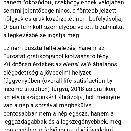
hanem fokozódott, csakhogy ennek valójában
semmi jelentősége nincs, a föntebb jelzett
hölgyek és urak közérzetét nem befolyásolja,
Orbán fennkölt személyébe vetett bizalmukat
a legkevésbé se ingatja meg.
Ez nem puszta feltételezés, hanem az
Eurostat grafikonjaiból kiolvasható tény.
Különösen érdekes
az élettel való
általános
elégedettség a jövedelmi helyzet
függvényében (overall life satisfaction by
income situation) tárgyú, 2018-as grafikon,
amely országonként ábrázolja, hol mennyire
van a nép a sorsával megbékülve,
pontosabban nem a nép egésze, hanem a
leggazdagabbak és a legszegényebbek, még
pontosabban a felső és az alsó jövedelmi