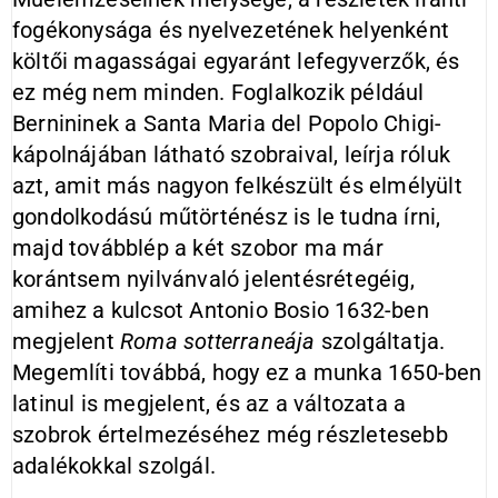
fogékonysága és nyelvezetének helyenként
költői magasságai egyaránt lefegyverzők, és
ez még nem minden. Foglalkozik például
Bernininek a Santa Maria del Popolo Chigi-
kápolnájában látható szobraival, leírja róluk
azt, amit más nagyon felkészült és elmélyült
gondolkodású műtörténész is le tudna írni,
majd továbblép a két szobor ma már
korántsem nyilvánvaló jelentésrétegéig,
amihez a kulcsot Antonio Bosio 1632-ben
megjelent
Roma sotterraneája
szolgáltatja.
Megemlíti továbbá, hogy ez a munka 1650-ben
latinul is megjelent, és az a változata a
szobrok értelmezéséhez még részletesebb
adalékokkal szolgál.