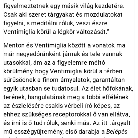
figyelmeztetnek egy másik világ kezdetére.
Csak aki szeret tárgyakat és mozdulatokat
figyelni, s meditálni róluk, veszi észre
Ventimiglia körül a légkör változását.”
Menton és Ventimiglia között a vonatok ma
már negyedóránként járnak és tele vannak
utasokkal, ám az a figyelemre méltó
körülmény, hogy Ventimiglia körül a térben
sűrűsödnek a finom árnyalatok, garantáltan
egyik utasban se tudatosul. Az élet hőfokának,
terének, hangulatának meg a többi effélének
az észlelésére csakis vérbeli író képes, az
ehhez szükséges receptorokkal ő van ellátva,
és írni is ő tud róluk, senki más. Az itt tárgyalt
mű esszégyűjtemény, első darabja a
Belépés