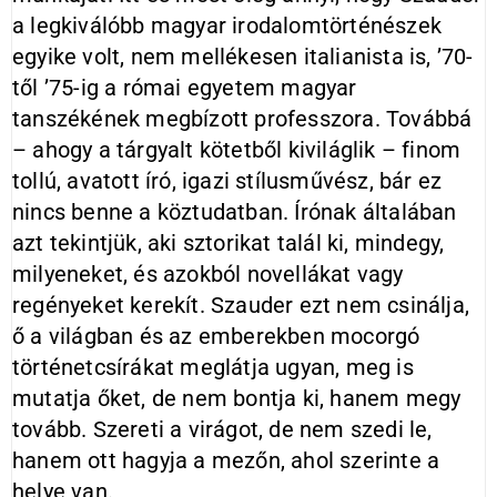
a legkiválóbb magyar irodalomtörténészek
egyike volt, nem mellékesen italianista is, ’70-
től ’75-ig a római egyetem magyar
tanszékének megbízott professzora. Továbbá
– ahogy a tárgyalt kötetből kiviláglik – finom
tollú, avatott író, igazi stílusművész, bár ez
nincs benne a köztudatban. Írónak általában
azt tekintjük, aki sztorikat talál ki, mindegy,
milyeneket, és azokból novellákat vagy
regényeket kerekít. Szauder ezt nem csinálja,
ő a világban és az emberekben mocorgó
történetcsírákat meglátja ugyan, meg is
mutatja őket, de nem bontja ki, hanem megy
tovább. Szereti a virágot, de nem szedi le,
hanem ott hagyja a mezőn, ahol szerinte a
helye van.