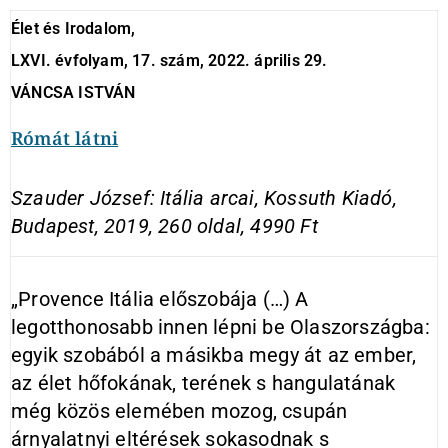
Élet és Irodalom,
LXVI. évfolyam, 17. szám, 2022. április 29.
VÁNCSA ISTVÁN
Rómát látni
Szauder
József: Itália arcai, Kossuth Kiadó,
Budapest, 2019, 260 oldal, 4990 Ft
„Provence Itália előszobája (…) A
legotthonosabb innen lépni be Olaszországba:
egyik szobából a másikba megy át az ember,
az élet hőfokának, terének s hangulatának
még közös elemében mozog, csupán
árnyalatnyi eltérések sokasodnak s