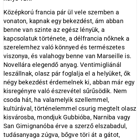
Középkorú francia pár ül vele szemben a
vonaton, kapnak egy bekezdést, ám abban
benne van szinte az egész lényük, a
kapcsolatuk története, a délfrancia nőknek a
szerelemhez való könnyed és természetes
viszonya, és valahogy benne van Marseille is.
Novellára elegendő anyag. Ventimigliánál
leszállnak, olasz pár foglalja el a helyüket, ők
négy bekezdést érdemelnek ki, abban már egy
kisregényre való észrevétel sűrűsödik. Nem
csoda hát, ha valamelyik szellemmel,
kultúrával, történelemmel csurig megtelt olasz
kisvárosba, mondjuk Gubbióba, Narniba vagy
San Gimignanóba érve a szerző elszabadul,
tudásanyaga zúgva, bőgve töri át a gátot,