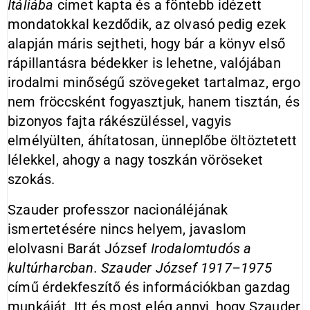
Itáliába
címet kapta és a föntebb idézett
mondatokkal kezdődik, az olvasó pedig ezek
alapján máris sejtheti, hogy bár a könyv első
rápillantásra bédekker is lehetne, valójában
irodalmi minőségű szövegeket tartalmaz, ergo
nem fröccsként fogyasztjuk, hanem tisztán, és
bizonyos fajta rákészüléssel, vagyis
elmélyülten, áhítatosan, ünneplőbe öltöztetett
lélekkel, ahogy a nagy toszkán vöröseket
szokás.
Szauder professzor nacionáléjának
ismertetésére nincs helyem, javaslom
elolvasni Barát József
Irodalomtudós a
kultúrharcban. Szauder József 1917–1975
című érdekfeszítő és információkban gazdag
munkáját. Itt és most elég annyi, hogy Szauder