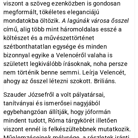
viszont a szöveg ezenközben is gondosan
megformált, tökéletes eleganciájú
mondatokba öltözik.
A lagúnák városa ősszel
című, alig több mint háromoldalas esszé a
költészet és a művészettörténet
szétbonthatatlan egysége és minden
bizonnyal egyike a Velencéről valaha is
született legkiválóbb írásoknak, noha persze
nem történik benne semmi. Leírja Velencét,
ahogy az ősszel létezni szokott. Briliáns.
Szauder Józsefről a volt pályatársai,
tanítványai és ismerősei nagyjából
egybehangzóan állítják, hogy jóformán
mindent tudott, Róma tárgykörét illetően
viszont ennél is felkészültebbnek mutatkozik.
Műelemzéseinek mélysége, a részletek iránti