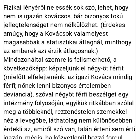
Fizikai lényéről ne essék sok szó, lehet, hogy
nem is igazán kovácsos, bár bizonyos fokú
jellegtelenséget nem nélkülözhet. (Érdekes
amúgy, hogy a Kovácsok valamelyest
magasabbak a statisztikai átlagnál, minthogy
az emberek
ezt
érzik átlagosnak.)
Mindazonáltal szemre is felismerhető, a
következőképp: képzeljünk el négy-öt férfit
(mielőtt elfelejtenénk: az igazi Kovács mindig
férfi; nőnek lenni bizonyos értelemben
deviancia), szóval négyöt férfi beszélget egy
intézmény folyosóján, egyikük ritkábban szólal
meg a többieknél, rezzenéstelen szemekkel
néz a levegőbe, láthatólag nem különösebben
érdekli az, amiről szó van, talán érteni sem érti
igazán, mégis, ha közvetlenül hozzá fordul