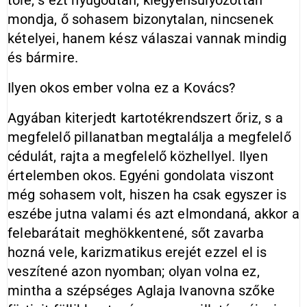
tőle, s ezt nyugodtan, kiegyensúlyozottan
mondja, ő sohasem bizonytalan, nincsenek
kételyei, hanem kész válaszai vannak mindig
és bármire.
Ilyen okos ember volna ez a Kovács?
Agyában kiterjedt kartotékrendszert őriz, s a
megfelelő pillanatban megtalálja a megfelelő
cédulát, rajta a megfelelő közhellyel. Ilyen
értelemben okos. Egyéni gondolata viszont
még sohasem volt, hiszen ha csak egyszer is
eszébe jutna valami és azt elmondaná, akkor a
felebarátait meghökkentené, sőt zavarba
hozná vele, karizmatikus erejét ezzel el is
veszítené azon nyomban; olyan volna ez,
mintha a szépséges Aglaja Ivanovna szőke