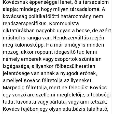
Kovácsnak éppenséggel lehet, ő a társadalom
alapja; mindegy, hogy milyen társadalomé. A
kovácsság politikafölötti határozmány, nem
rendszerspecifikus. Kommunista
diktatúrákban nagyobb ugyan a becse, de azért
máshol is rangja van. Rendszerváltás idején
meg különösképp. Ha már amúgy is minden
mozog, akkor roppant idegesítő tud lenni
némely emberek vagy csoportok szüntelen
izgágasága, s ilyenkor fölbecsülhetetlen
jelentősége van annak a nyugodt erőnek,
amellyel Kovács félretolja az ilyeneket.
Márpedig félretolja, mert ne feledjük: Kovács
egy vonzó arc szellemi megfelelője, a többségi
tudat kivonata vagy párlata, vagy ami tetszik;
Kovács fejében egy olyan adatbázis található,