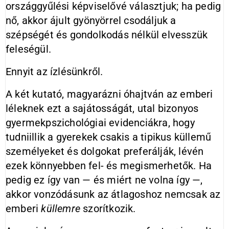
országgyűlési képviselővé választjuk; ha pedig
nő, akkor ájult gyönyörrel csodáljuk a
szépségét és gondolkodás nélkül elvesszük
feleségül.
Ennyit az ízlésünkről.
A két kutató, magyarázni óhajtván az emberi
léleknek ezt a sajátosságát, utal bizonyos
gyermekpszichológiai evidenciákra, hogy
tudniillik a gyerekek csakis a tipikus küllemű
személyeket és dolgokat preferálják, lévén
ezek könnyebben fel- és megismerhetők. Ha
pedig ez így van — és miért ne volna így —,
akkor vonzódásunk az átlagoshoz nemcsak az
emberi
küllemre
szorítkozik.