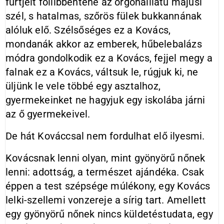
fürtjeit föllibbentené az orgonaillatú májusi
szél, s hatalmas, szőrös fülek bukkannának
alóluk elő. Szélsőséges ez a Kovács,
mondanák akkor az emberek, hűbelebalázs
módra gondolkodik ez a Kovács, fejjel megy a
falnak ez a Kovács, váltsuk le, rúgjuk ki, ne
üljünk le vele többé egy asztalhoz,
gyermekeinket ne hagyjuk egy iskolába járni
az ő gyermekeivel.
De hát Kováccsal nem fordulhat elő ilyesmi.
Kovácsnak lenni olyan, mint gyönyörű nőnek
lenni: adottság, a természet ajándéka. Csak
éppen a test szépsége múlékony, egy Kovács
lelki-szellemi vonzereje a sírig tart. Amellett
egy gyönyörű nőnek nincs küldetéstudata, egy