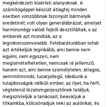
megkérdezett kísérleti alanyoknak. A
számítógéppel készült átlagfej minden
esetben vonzóbbnak bizonyult bármelyik
eredetinél; volt olyan generálábrázat, amelyet
harmincnégy valódi fejből desztilláltak, s az
emberek azt mondták, az a
legrokonszenvesebb. Felebarátunkban tehát
azt értékeljük leginkább, ami benne nem
egyéni,
nem
egyszeri,
nem
megismételhetetlen,
nemcsak rá
jellemző,
hanem azt, ami benne személytelen, átlagos,
semmitmondó, tucatjellegű. Ideálunk a
tulajdonságok nélküli ember, az ilyet, ha férfi,
végtelenül bizalomgerjesztőnek találjuk,
megszívleljük a tanácsait, beavatjuk a
titkainkba, kölcsönadjuk neki az autónkat, és