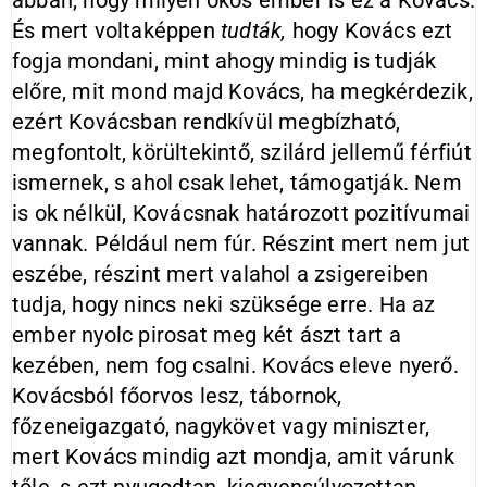
abban, hogy milyen okos ember is ez a Kovács.
És mert voltaképpen
tudták,
hogy Kovács ezt
fogja mondani, mint ahogy mindig is tudják
előre, mit mond majd Kovács, ha megkérdezik,
ezért Kovácsban rendkívül megbízható,
megfontolt, körültekintő, szilárd jellemű férfiút
ismernek, s ahol csak lehet, támogatják. Nem
is ok nélkül, Kovácsnak határozott pozitívumai
vannak. Például nem fúr. Részint mert nem jut
eszébe, részint mert valahol a zsigereiben
tudja, hogy nincs neki szüksége erre. Ha az
ember nyolc pirosat meg két ászt tart a
kezében, nem fog csalni. Kovács eleve nyerő.
Kovácsból főorvos lesz, tábornok,
főzeneigazgató, nagykövet vagy miniszter,
mert Kovács mindig azt mondja, amit várunk