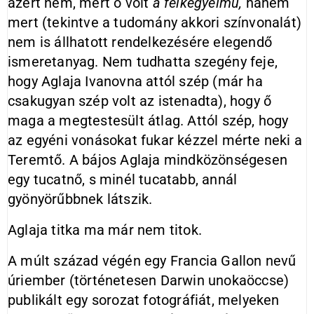
azért nem, mert ő volt
a félkegyelmű,
hanem
mert (tekintve a tudomány akkori színvonalát)
nem is állhatott rendelkezésére elegendő
ismeretanyag. Nem tudhatta szegény feje,
hogy Aglaja Ivanovna attól szép (már ha
csakugyan szép volt az istenadta), hogy ő
maga a megtestesült átlag. Attól szép, hogy
az egyéni vonásokat fukar kézzel mérte neki a
Teremtő. A bájos Aglaja mindközönségesen
egy tucatnő, s minél tucatabb, annál
gyönyörűbbnek látszik.
Aglaja titka ma már nem titok.
A múlt század végén egy Francia Gallon nevű
úriember (történetesen Darwin unokaöccse)
publikált egy sorozat fotográfiát, melyeken