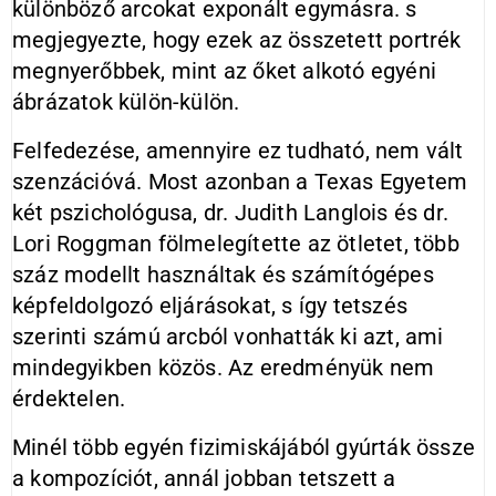
különböző arcokat exponált egymásra. s
megjegyezte, hogy ezek az összetett portrék
megnyerőbbek, mint az őket alkotó egyéni
ábrázatok külön-külön.
Felfedezése, amennyire ez tudható, nem vált
szenzációvá. Most azonban a Texas Egyetem
két pszichológusa, dr. Judith Langlois és dr.
Lori Roggman fölmelegítette az ötletet, több
száz modellt használtak és számítógépes
képfeldolgozó eljárásokat, s így tetszés
szerinti számú arcból vonhatták ki azt, ami
mindegyikben közös. Az eredményük nem
érdektelen.
Minél több egyén fizimiskájából gyúrták össze
a kompozíciót, annál jobban tetszett a