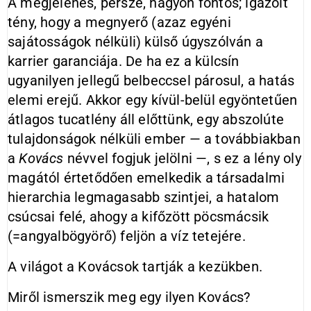
A megjelenés, persze, nagyon fontos; igazolt
tény, hogy a megnyerő (azaz egyéni
sajátosságok nélküli) külső úgyszólván a
karrier garanciája. De ha ez a külcsín
ugyanilyen jellegű belbeccsel párosul, a hatás
elemi erejű. Akkor egy kívül-belül egyöntetűen
átlagos tucatlény áll előttünk, egy abszolúte
tulajdonságok nélküli ember — a továbbiakban
a
Kovács
névvel fogjuk jelölni —, s ez a lény oly
magától értetődően emelkedik a társadalmi
hierarchia legmagasabb szintjei, a hatalom
csúcsai felé, ahogy a kifőzött pöcsmácsik
(=angyalbögyörő) feljön a víz tetejére.
A világot a Kovácsok tartják a kezükben.
Miről ismerszik meg egy ilyen Kovács?