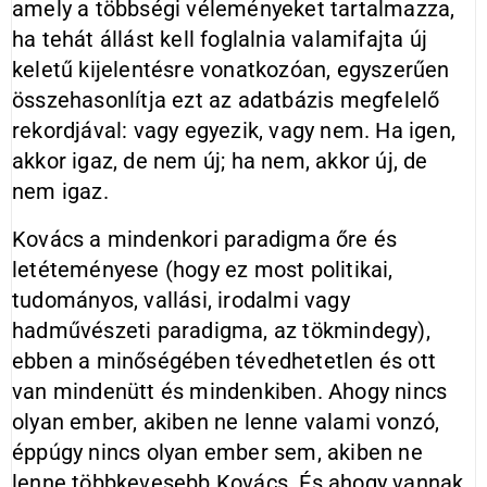
amely a többségi véleményeket tartalmazza,
ha tehát állást kell foglalnia valamifajta új
keletű kijelentésre vonatkozóan, egyszerűen
összehasonlítja ezt az adatbázis megfelelő
rekordjával: vagy egyezik, vagy nem. Ha igen,
akkor igaz, de nem új; ha nem, akkor új, de
nem igaz.
Kovács a mindenkori paradigma őre és
letéteményese (hogy ez most politikai,
tudományos, vallási, irodalmi vagy
hadművészeti paradigma, az tökmindegy),
ebben a minőségében tévedhetetlen és ott
van mindenütt és mindenkiben. Ahogy nincs
olyan ember, akiben ne lenne valami vonzó,
éppúgy nincs olyan ember sem, akiben ne
lenne többkevesebb Kovács. És ahogy vannak