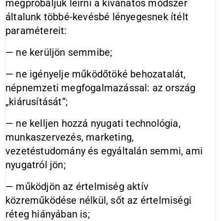
megpróbáljuk leírni a kívánatos módszer
általunk többé-kevésbé lényegesnek ítélt
paramétereit:
— ne kerüljön semmibe;
— ne igényelje működőtöké behozatalát,
népnemzeti megfogalmazással: az ország
„kiárusítását”;
— ne kelljen hozzá nyugati technológia,
munkaszervezés, marketing,
vezetéstudomány és egyáltalán semmi, ami
nyugatról jön;
— működjön az értelmiség aktív
közreműködése nélkül, sőt az értelmiségi
réteg hiányában is;