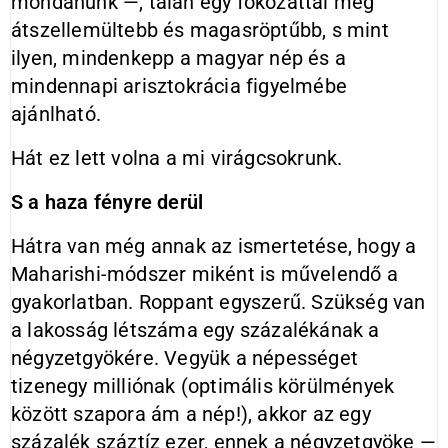
mondanunk —, talán egy fokozattal még
átszellemültebb és magasröptűbb, s mint
ilyen, mindenkepp a magyar nép és a
mindennapi arisztokrácia figyelmébe
ajánlható.
Hát ez lett volna a mi virágcsokrunk.
S a haza fényre derül
Hátra van még annak az ismertetése, hogy a
Maharishi-módszer miként is művelendő a
gyakorlatban. Roppant egyszerű. Szükség van
a lakosság létszáma egy százalékának a
négyzetgyökére. Vegyük a népességet
tizenegy milliónak (optimális körülmények
között szapora ám a nép!), akkor az egy
százalék száztíz ezer, ennek a négyzetgyöke —