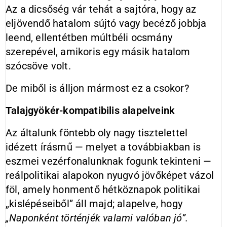
Az a dicsőség vár tehát a sajtóra, hogy az
eljövendő hatalom sújtó vagy becéző jobbja
leend, ellentétben múltbéli ocsmány
szerepével, amikoris egy másik hatalom
szócsöve volt.
De miből is álljon mármost ez a csokor?
Talajgyökér-kompatibilis alapelveink
Az általunk föntebb oly nagy tisztelettel
idézett írásmű — melyet a továbbiakban is
eszmei vezérfonalunknak fogunk tekinteni —
reálpolitikai alapokon nyugvó jövőképet vázol
föl, amely honmentő hétköznapok politikai
„kislépéseiből” áll majd; alapelve, hogy
„Naponként történjék valami valóban jó”.