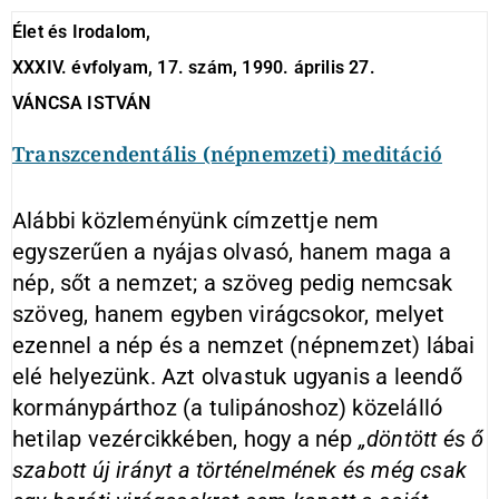
Élet és Irodalom,
XXXIV. évfolyam, 17. szám, 1990. április 27.
VÁNCSA ISTVÁN
Transzcendentális (népnemzeti) meditáció
Alábbi közleményünk címzettje nem
egyszerűen a nyájas olvasó, hanem maga a
nép, sőt a nemzet; a szöveg pedig nemcsak
szöveg, hanem egyben virágcsokor, melyet
ezennel a nép és a nemzet (népnemzet) lábai
elé helyezünk. Azt olvastuk ugyanis a leendő
kormánypárthoz (a tulipánoshoz) közelálló
hetilap vezércikkében, hogy a nép
„döntött és ő
szabott új irányt a történelmének és még csak