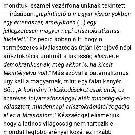
mondtuk, eszmei vezérfonalunknak tekintett
— írásában:
„tapintható a magyar viszonyokban
egy érrendszer, amelyikben
(…)
egy
jellegzetesen magyar népi arisztokratizmus
lüktetett.”
Ez pedig abban állt, hogy a
természetes kiválasztódás útján létrejövő népi
arisztokrácia uralmát a lakosság
elismerte
demokratikusnak, még akkor is, ha kicsit
tekintélyelvű volt.”
Más szóval a paternalizmus
úgy kell a magyarnak, mint egy falat kenyér.
Sőt: „A
kormány-intézkedéseket csak ettől, az
ezeréves folyamatossággal átélt minőség-elven
választott, mindennapi arisztokráciától fogadja
el ez a társadalom.”
Készséggel elismerjük,
hogy a latinos világosság nem tartozik e
mondat legfőbb erényei közé, ez inkább