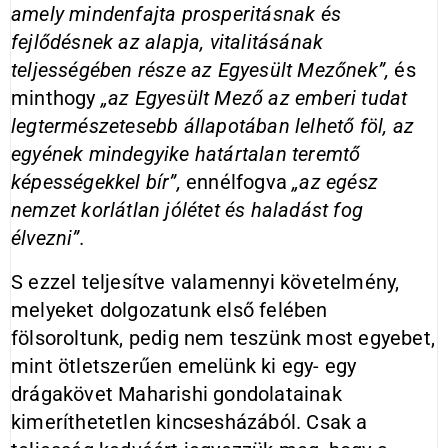
amely mindenfajta prosperitásnak és
fejlődésnek az alapja, vitalitásának
teljességében része az Egyesült Mezőnek”,
és
minthogy
„az
Egyesült Mező az emberi tudat
legtermészetesebb állapotában lelhető föl, az
egyének mindegyike határtalan teremtő
képességekkel bír”,
ennélfogva
„az egész
nemzet korlátlan jólétet és haladást fog
élvezni”.
S ezzel teljesítve valamennyi követelmény,
melyeket dolgozatunk első felében
fölsoroltunk, pedig nem teszünk most egyebet,
mint ötletszerűen emelünk ki egy- egy
drágakövet Maharishi gondolatainak
kimeríthetetlen kincsesházából. Csak a