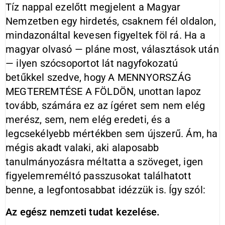
Tíz nappal ezelőtt megjelent a Magyar
Nemzetben egy hirdetés, csaknem fél oldalon,
mindazonáltal kevesen figyeltek föl rá. Ha a
magyar olvasó — pláne most, választások után
— ilyen szócsoportot lát nagyfokozatú
betűkkel szedve, hogy A MENNYORSZÁG
MEGTEREMTÉSE A FÖLDÖN, unottan lapoz
tovább, számára ez az ígéret sem nem elég
merész, sem, nem elég eredeti, és a
legcsekélyebb mértékben sem újszerű. Ám, ha
mégis akadt valaki, aki alaposabb
tanulmányozásra méltatta a szöveget, igen
figyelemreméltó passzusokat találhatott
benne, a legfontosabbat idézzük is. Így szól:
Az egész nemzeti tudat kezelése.