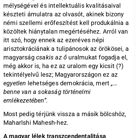
mélységével és intellektuális kvalitásaival
készteti ámulatra az olvasót, akinek bizony
némi szellemi erőfeszítést kell produkálnia a
közöltek hiánytalan megértéséhez. Arról van
itt szó, hogy ennek az ezeréves népi
arisztokráciának a tulipánosok az örökösei, a
magyarság
csakis az ő
uralmukat fogadja el,
még akkor is, ha ez az uralom egy kicsit (?)
tekintélyelvű lesz; Magyarországon ez az
egyetlen
lehetséges demokrácia, mert
„…
benne van a sokaság történelmi
emlékezetében”.
Most pedig térjünk vissza a másik bölcshöz,
Maharlshi Mahesh-hez.
A magyar lélek transzcendentalitása