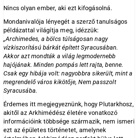
Nincs olyan ember, aki ezt kifogásolná.
Mondanivalója lényegét a szerző tanulságos
példázattal világítja meg, idézzük:
„Archimedes, a bölcs túlságosan nagy
vízkiszorítású bárkát épített Syracusában.
Akkor azt mondták a világ legmodernebb
hajójának. Minden pompás lett rajta, benne.
Csak egy hibája volt: nagyobbra sikerült, mint a
megrendelő város kikötője, Nem passzolt
Syracusába.
Érdemes itt megjegyeznünk, hogy Plutarkhosz,
akitől az Arkhimédész életére vonatkozó
információink többsége származik, nem ismeri
ezt az épületes történetet, amelynek