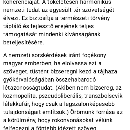
koherenciáját. A tökéletesen harmonikus
nemzeti tudat az egyesült tér szövetségét
élvezi. Ez biztosítja a természeti törvény
tápláló és fejlesztő erejének teljes
támogatását mindenki kívánságának
beteljesítésére.
A nemzeti sorskérdések iránt fogékony
magyar emberben, ha elolvassa ezt a
szöveget, tüstént bizseregni kezd a tájhaza
gyökérvalóságában összehabarodó
létazonosságtudat. (Akiben nem bizsereg, az
kozmopolita, pszeudoliberális, transzbolsevik
lélekkufár, hogy csak a legszalonképesebb
tulajdonságait említsük.) Örömünk forrása az
a körülmény, hogy rokonvonásokat vélünk
felfedezni a föntebb idézett szöveg