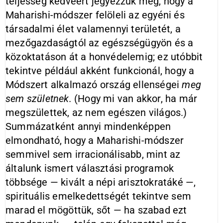
teljesség kedvéért jegyezzük meg, hogy a
Maharishi-módszer felöleli az egyéni és
társadalmi élet valamennyi területét, a
mezőgazdaságtól az egészségügyön és a
közoktatáson át a honvédelemig; ez utóbbit
tekintve például akként funkcionál, hogy a
Módszert alkalmazó ország ellenségei
meg
sem születnek.
(Hogy mi van akkor, ha már
megszülettek, az nem egészen világos.)
Summázatként annyi mindenképpen
elmondható, hogy a Maharishi-módszer
semmivel sem irracionálisabb, mint az
általunk ismert választási programok
többsége — kivált a népi arisztokratáké —,
spirituális emelkedettségét tekintve sem
marad el mögöttük, sőt — ha szabad ezt