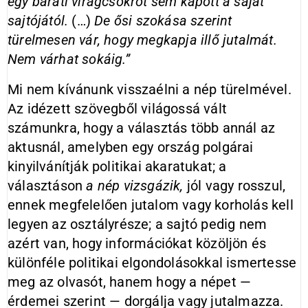
egy baráti virágcsokrot sem kapott a saját
sajtójától.
(…)
De ősi szokása szerint
türelmesen vár, hogy megkapja illő jutalmát.
Nem várhat sokáig.”
Mi nem kívánunk visszaélni a nép türelmével.
Az idézett szövegből világossá vált
számunkra, hogy a választás több annál az
aktusnál, amelyben egy ország polgárai
kinyilvánítják politikai akaratukat; a
választáson
a nép vizsgázik,
jól vagy rosszul,
ennek megfelelően jutalom vagy korholás kell
legyen az osztályrésze; a sajtó pedig nem
azért van, hogy információkat közöljön és
különféle politikai elgondolásokkal ismertesse
meg az olvasót, hanem hogy a népet —
érdemei szerint — dorgálja vagy jutalmazza.