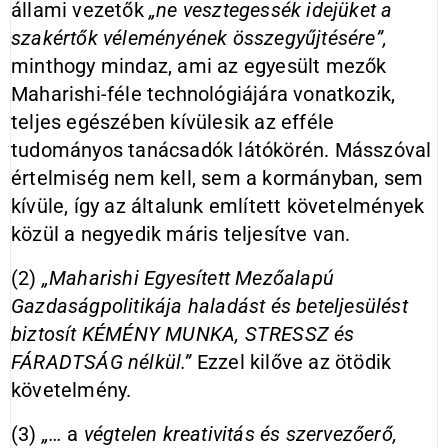
állami vezetők
„ne
vesztegessék idejüket a
szakértők véleményének összegyűjtésére”,
minthogy mindaz, ami az egyesült mezők
Maharishi-féle technológiájára vonatkozik,
teljes egészében kívülesik az efféle
tudományos tanácsadók látókörén. Másszóval
értelmiség nem kell, sem a kormányban, sem
kívüle, így az általunk említett követelmények
közül a negyedik máris teljesítve van.
(2)
„Maharishi Egyesített Mezőalapú
Gazdaságpolitikája haladást és beteljesülést
biztosít KÉMÉNY MUNKA, STRESSZ és
FÁRADTSÁG nélkül.”
Ezzel kilőve az ötödik
követelmény.
(3)
„…
a
végtelen kreativitás és szervezőerő,