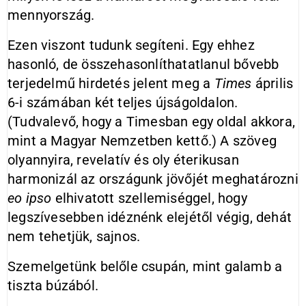
mennyország.
Ezen viszont tudunk segíteni. Egy ehhez
hasonló, de összehasonlíthatatlanul bővebb
terjedelmű hirdetés jelent meg a
Times
április
6-i számában két teljes újságoldalon.
(Tudvalevő, hogy a Timesban egy oldal akkora,
mint a Magyar Nemzetben kettő.) A szöveg
olyannyira, revelatív és oly éterikusan
harmonizál az országunk jövőjét meghatározni
eo
ipso
elhivatott szellemiséggel, hogy
legszívesebben idéznénk elejétől végig, dehát
nem tehetjük, sajnos.
Szemelgetünk belőle csupán, mint galamb a
tiszta búzából.