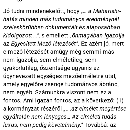
Jó tudni mindenekelőtt, hogy
„… a Maharishi-
hatás minden más tudományos eredménynél
széleskörűbben dokumentált és alaposabban
kidolgozott …”,
s emellett
„önmagában igazolja
az Egyesített Mező létezését”.
Ez azért jó, mert
e mező létezését amúgy még semmi más
nem igazolja, sem elméletileg, sem
gyakorlatilag, őszentsége ugyanis az
úgynevezett egységes mezőelméletre utal,
amely egyelőre zsenge tudományos ábránd,
nem egyéb. Számunkra viszont nem ez a
fontos. Ami igazán fontos, az a következő: (1)
a kormányzat részéről „..
.az elmélet megértése
egyáltalán nem lényeges… Az elméleti tudás
luxus, nem pedig követelmény.”
Továbbá: az