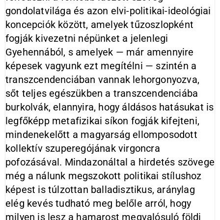
gondolatvilága és azon elvi-politikai-ideológiai
koncepciók között, amelyek tűzoszlopként
fogják kivezetni népünket a jelenlegi
Gyehennából, s amelyek — már amennyire
képesek vagyunk ezt megítélni — szintén a
transzcendenciában vannak lehorgonyozva,
sőt teljes egészükben a transzcendenciába
burkolvák, elannyira, hogy áldásos hatásukat is
legfőképp metafizikai síkon fogják kifejteni,
mindenekelőtt a magyarság ellomposodott
kollektív szuperegójának virgoncra
pofozásával. Mindazonáltal a hirdetés szövege
még a nálunk megszokott politikai stílushoz
képest is túlzottan balladisztikus, aránylag
elég kevés tudható meg belőle arról, hogy
milyen is lesz a hamarost megvalósuló földi