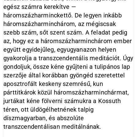
egész számra kerekítve —
háromszázharminckettő. De legyen inkább
háromszázharminchárom, az mégiscsak
szebb szám, sőt szent szám. A feladat pedig
az, hogy ez a háromszázharminchárom ember
együtt egyidejűleg, egyugyanazon helyen
gyakorolja a transzcendentális meditációt. Úgy
gondoljuk, össze kéne gyűjteni a tulipános lap
szerzője által korábban gyöngéd szeretettel
aposztrofált keskeny szemrésű, kun
párttitkárok közül háromszázharminchármat,
jurtákat kéne fölverni számukra a Kossuth
téren, ott üldögélhetnének talpig
díszmagyarban, és abszolúte
transzcendentálisan meditálnának.