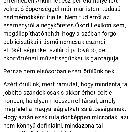
értelmében Arkhimédész perfekt hülye lett
volna; ő éppenséggel már-már isteni tudású
hadmérnökként írja le. Nem tud erről az
eseményről a négykötetes Ókori Lexikon sem,
megállapítható tehát, hogy a szóban forgó
publicisztikai írásmű nemcsak eszmei
eltökéltségünket szilárdítja tovább, de
ókortörténeti műveltségünket is gazdagítja.
Persze nem elsősorban ezért örülünk neki.
Azért örülünk, mert rámutat, hogy mindenfajta
jobbító szándék csakis akkor érhet célt e
honban, ha olyan módszerrel társul, amely
megfelel a magyarság alkati sajátosságainak.
Hogy aztán ezek tulajdonképpen micsodák, azt
nem könnyű definiálni, mindazonáltal