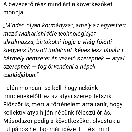
A bevezető rész mindjárt a következőket
mondja:
„Minden olyan kormányzat, amely az egyesített
mező Maharishi-féle technológiáját
alkalmazza, birtokolni fogja a világ fölötti
kiegyensúlyozott hatalmat, képes lesz táplálni
bármely nemzetet és vezető szerepnek
—
atyai
szerepnek
—
fog örvendeni a népek
családjában.”
Talán mondani se kell, hogy nekünk
mindenekelőtt ez az atyai szerep tetszik.
Először is, mert a történelem arra tanít, hogy
kollektív atya híján népünk féleszű óriás.
Másodszor pedig a következőket olvastuk a
tulipános hetilap már idézett — és, mint