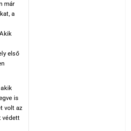
an már
kat, a
 Akik
ely első
en
 akik
egve is
t volt az
 védett