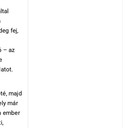
ltal
a
eg fej,
ó – az
e
atot.
eté, majd
ely már
n ember
i,