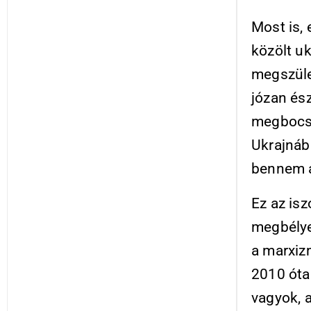
Most is, 
közölt uk
megszüle
józan ész
megbocsá
Ukrajnába
bennem a
Ez az isz
megbélyeg
a marxiz
2010 óta
vagyok, 