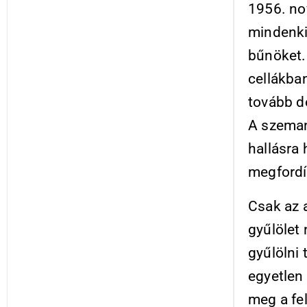
1956. no
mindenki
bűnöket. 
cellákban
tovább d
A szemant
hallásra 
megfordí
Csak az a
gyűlölet 
gyűlölni 
egyetlen
meg a fel