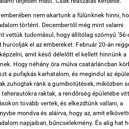
alami teljesen mást. Csak realizálás kérdése.
emberében nem akartunk a fülünknek hinni, h
radalom történt. Decembertől még mint valami
nt vettük tudomásul, hogy állítólag szörnyű ’56
t hurcolják el az embereket. Február 20-án reg
képzelni, amit késő délelőtt el kellett hinnünk a
ek. Hogy néhány óra múlva csatárláncban kör
zt a pufajkás karhatalom, és megindul az épület
ak zuhogtak ránk a gumibotütések, miközben s
k, teherautókra raktak, a rendőrség épületébe vitt
ásokon tovább vertek, és elkezdtünk vallani, a
nyvbe mondva és aláírva, hogy az, amit elkövet
radalom napjaiban, bűncselekmény. És alig hat 