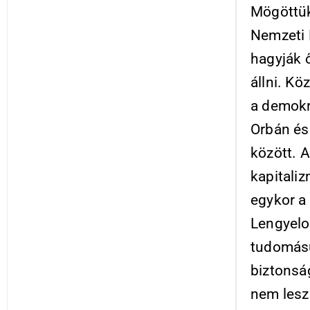
Mögöttük
Nemzeti 
hagyják 
állni. K
a demokr
Orbán és
között. 
kapitali
egykor a 
Lengyelor
tudomásu
biztonság
nem lesz