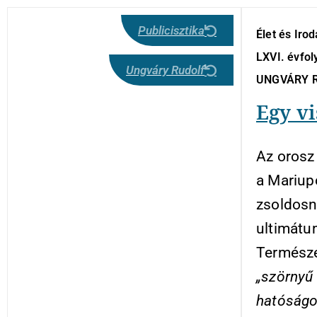
Publicisztika
Élet és Iro
LXVI. évfol
Ungváry Rudolf
UNGVÁRY 
Egy vi
Az orosz
a Mariup
zsoldosna
ultimátum
Természet
„szörnyű 
hatóságo