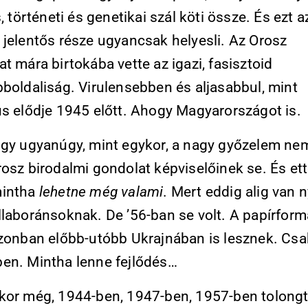
s, történeti és genetikai szál köti össze. És ezt 
 jelentős része ugyancsak helyesli. Az Orosz
t mára birtokába vette az igazi, fasisztoid
bboldaliság. Virulensebben és aljasabbul, mint
us elődje 1945 előtt. Ahogy Magyarországot is.
ogy ugyanúgy, mint egykor, a nagy győzelem nem
osz birodalmi gondolat képviselőinek se. És ett
mintha
lehetne még valami
. Mert eddig alig van
llaboránsoknak. De ’56-ban se volt. A papírform
azonban előbb-utóbb Ukrajnában is lesznek. Csa
en. Mintha lenne fejlődés…
kor még, 1944-ben, 1947-ben, 1957-ben tolongt