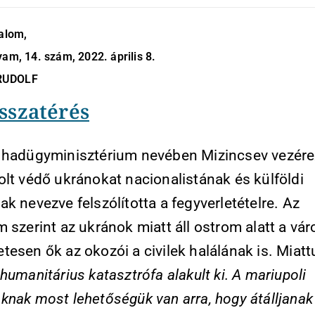
dalom,
yam, 14. szám, 2022. április 8.
RUDOLF
sszatérés
 hadügyminisztérium nevében Mizincsev vezér
olt védő ukránokat nacionalistának és külföldi
k nevezve felszólította a fegyverletételre. Az
 szerint az ukránok miatt áll ostrom alatt a vár
esen ők az okozói a civilek halálának is. Miatt
humanitárius katasztrófa alakult ki. A mariupoli
knak most lehetőségük van arra, hogy átálljanak