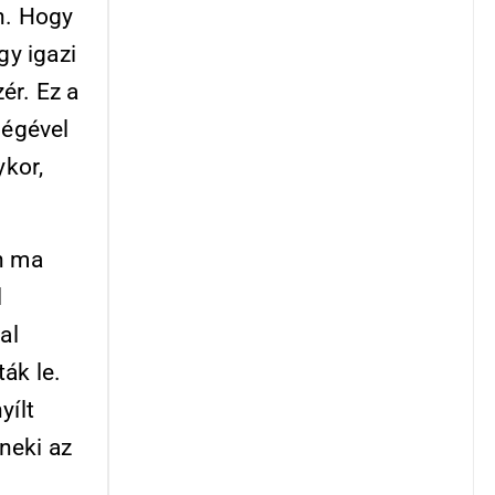
n. Hogy
y igazi
ér. Ez a
ségével
kor,
n ma
l
al
ák le.
yílt
neki az