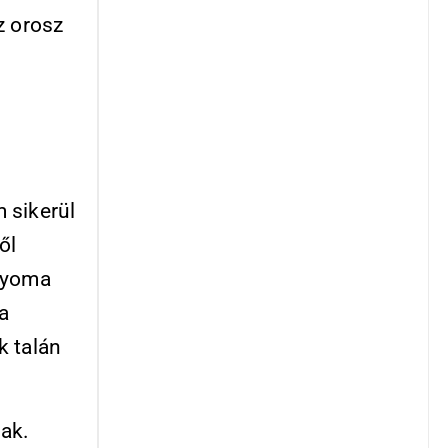
az orosz
 sikerül
ől
 nyoma
a
k talán
ak.