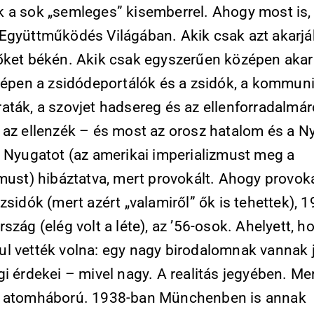
 a sok „semleges” kisemberrel. Ahogy most is,
Együttműködés Világában. Akik csak azt akarjá
őket békén. Akik csak egyszerűen középen aka
özépen a zsidódeportálók és a zsidók, a kommun
aták, a szovjet hadsereg és az ellenforradalmár
 az ellenzék – és most az orosz hatalom és a N
A Nyugatot (az amerikai imperializmust meg a
zmust) hibáztatva, mert provokált. Ahogy provok
zsidók (mert azért „valamiről” ők is tehettek), 
szág (elég volt a léte), az ’56-osok. Ahelyett, h
l vették volna: egy nagy birodalomnak vannak 
i érdekei – mivel nagy. A realitás jegyében. Mer
 atomháború. 1938-ban Münchenben is annak