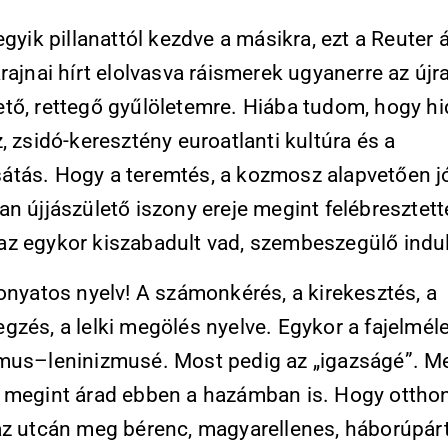
egyik pillanattól kezdve a másikra, ezt a Reuter á
rajnai hírt elolvasva ráismerek ugyanerre az újr
tő, rettegő gyűlöletemre. Hiába tudom, hogy hid
, zsidó-keresztény euroatlanti kultúra és a
tás. Hogy a teremtés, a kozmosz alapvetően j
n újjászülető iszony ereje megint felébresztett
z egykor kiszabadult vad, szembeszegülő indul
onyatos nyelv! A számonkérés, a kirekesztés, a
zés, a lelki megölés nyelve. Egykor a fajelmél
mus–leninizmusé. Most pedig az „igazságé”. M
 megint árad ebben a hazámban is. Hogy ottho
az utcán meg bérenc, magyarellenes, háborúpárt