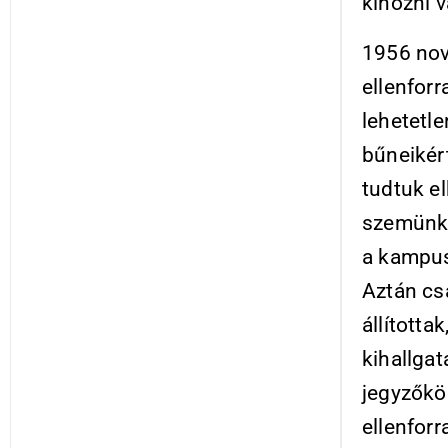
kihozni v
1956 nov
ellenfor
lehetetle
bűneikér
tudtuk el
szemünkn
a kampus
Aztán cs
állította
kihallgat
jegyzőkö
ellenfor