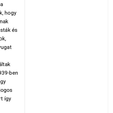
 a
k, hogy
rnak
isták és
ok,
yugat
áltak
1939-ben
ogy
jogos
t így