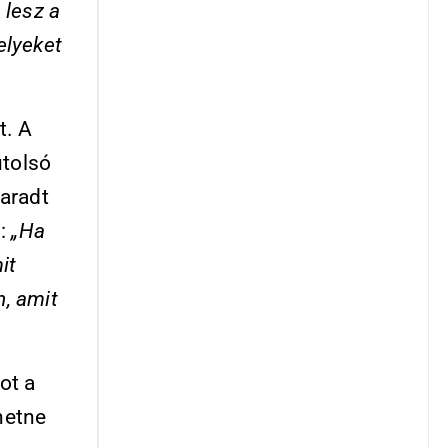
 lesz a
elyeket
t. A
utolsó
aradt
–:
„Ha
it
n, amit
ot a
hetne