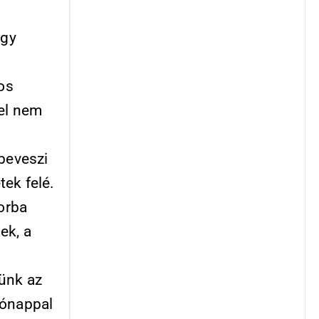
ogy
-os
gel nem
beveszi
ek felé.
orba
ek, a
tünk az
hónappal