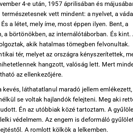
vember 4-e után, 1957 áprilisában és májusáb
 természetesnek vett mindent: a nyelvet, a váda
És a létet, mely íme, most éppen ilyen. Bent, a
, a börtönökben, az internálótáborban. És kint.
olgoztak, akik hatalmas tömegben felvonultak.
ikai tér, melyet az országra kényszerítettek, m
hihetetlennek hangzott, valóság lett. Mert mind
tható az ellenkezőjére.
 kevés, láthatatlanul maradó jellem emlékezett,
nélkül se voltak hajlandók felejteni. Meg aki rett
tudott. Én az utóbbiak közé tartoztam. A gyűlöle
 lelki védelmem. Az engem is deformáló gyűlölet
ejtéstől. A romlott kölkök a lelkemben.