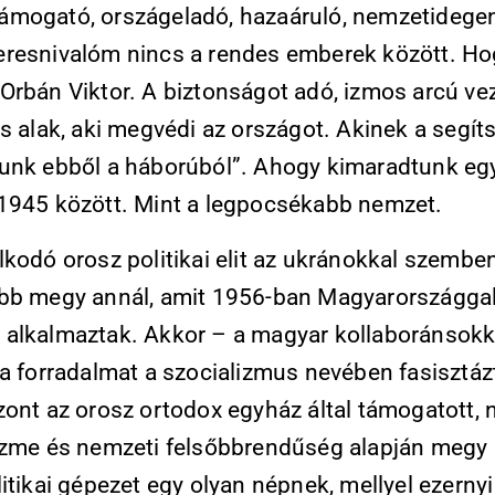
mogató, országeladó, hazaáruló, nemzetidege
resnivalóm nincs a rendes emberek között. Hog
Orbán Viktor. A biztonságot adó, izmos arcú vez
s alak, aki megvédi az országot. Akinek a segít
unk ebből a háborúból”. Ahogy kimaradtunk egy
1945 között. Mint a legpocsékabb nemzet.
lkodó orosz politikai elit az ukránokkal szembe
bb megy annál, amit 1956-ban Magyarországga
alkalmaztak. Akkor – a magyar kollaboránsokk
a forradalmat a szocializmus nevében fasisztázt
ont az orosz ortodox egyház által támogatott, n
szme és nemzeti felsőbbrendűség alapján megy 
itikai gépezet egy olyan népnek, mellyel ezernyi