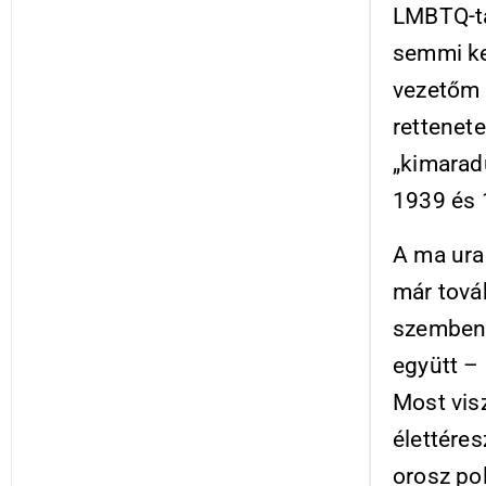
LMBTQ-tá
semmi ke
vezetőm 
rettenete
„kimarad
1939 és 
A ma ura
már tová
szemben 
együtt – 
Most visz
élettére
orosz pol