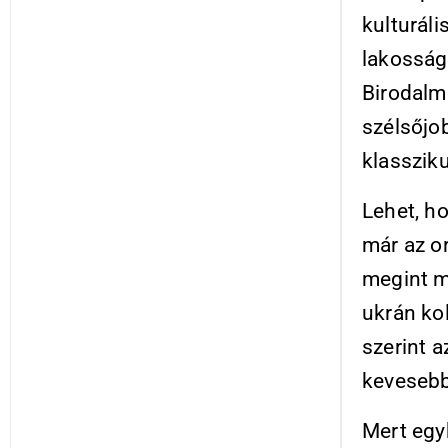
kulturáli
lakosság
Birodalma
szélsőjo
klasszik
Lehet, h
már az or
megint 
ukrán ko
szerint 
kevesebb
Mert egy