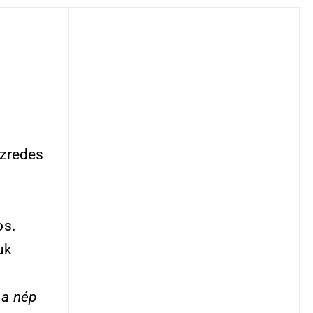
ezredes
os.
uk
 a nép