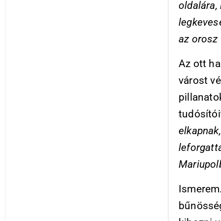
oldalára,
legkeves
az orosz
Az ott h
várost v
pillanat
tudósító
elkapnak,
leforgatt
Mariupolb
Ismerem.
bűnösségr