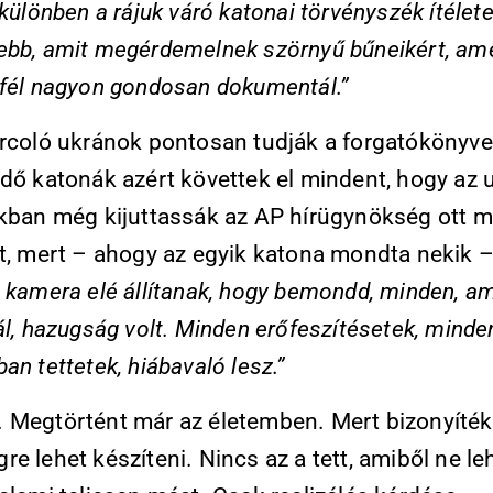
 különben a rájuk váró katonai törvényszék ítélete
ebb, amit megérdemelnek szörnyű bűneikért, am
 fél nagyon gondosan dokumentál.”
arcoló ukránok pontosan tudják a forgatókönyve
édő katonák azért követtek el mindent, hogy az 
okban még kijuttassák az AP hírügynökség ott m
it, mert – ahogy az egyik katona mondta nekik 
 kamera elé állítanak, hogy bemondd, minden, am
ál, hazugság volt. Minden erőfeszítésetek, minde
an tettetek, hiábavaló lesz.”
 Megtörtént már az életemben. Mert bizonyíték
e lehet készíteni. Nincs az a tett, amiből ne le