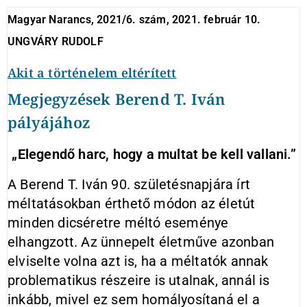
Magyar Narancs, 2021/6. szám, 2021. február 10.
UNGVÁRY RUDOLF
Akit a történelem eltérített
Megjegyzések Berend T. Iván
pályájához
„Elegendő harc, hogy a multat be kell vallani.”
A Berend T. Iván 90. születésnapjára írt
méltatásokban érthető módon az életút
minden dicséretre méltó eseménye
elhangzott. Az ünnepelt életműve azonban
elviselte volna azt is, ha a méltatók annak
problematikus részeire is utalnak, annál is
inkább, mivel ez sem homályosítaná el a