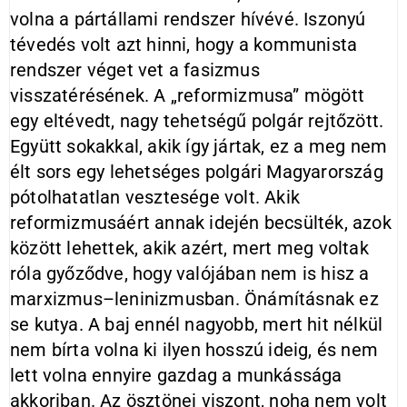
volna a pártállami rendszer hívévé. Iszonyú
tévedés volt azt hinni, hogy a kommunista
rendszer véget vet a fasizmus
visszatérésének. A „reformizmusa” mögött
egy eltévedt, nagy tehetségű polgár rejtőzött.
Együtt sokakkal, akik így jártak, ez a meg nem
élt sors egy lehetséges polgári Magyarország
pótolhatatlan vesztesége volt. Akik
reformizmusáért annak idején becsülték, azok
között lehettek, akik azért, mert meg voltak
róla győződve, hogy valójában nem is hisz a
marxizmus–leninizmusban. Önámításnak ez
se kutya. A baj ennél nagyobb, mert hit nélkül
nem bírta volna ki ilyen hosszú ideig, és nem
lett volna ennyire gazdag a munkássága
akkoriban. Az ösztönei viszont, noha nem volt