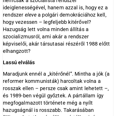
nemcsak a szocialista rendszer
ideiglenességével, hanem azzal is, hogy ez a
rendszer
eleve
a polgári demokráciához kell,
hogy vezessen – legfeljebb kitérővel?
Hazugság lett volna minden állítás a
szocializmusról, ami akár a rendszer
képviselői, akár társutasai részéről 1988 előtt
elhangzott?
Lassú elválás
Maradjunk ennél a „kitérőnél”. Mintha a jók (a
reformer kommunisták) harcoltak volna a
rosszak ellen – persze csak amint lehetett –,
és 1989-ben végül győztek. A pártállam így
megfogalmazott története még a nyílt
hazugságnál is rosszabb. Takarásában