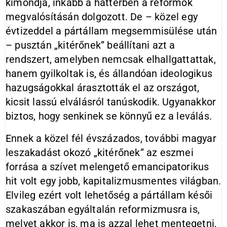
kimondja, inkább a háttérben a reformok
megvalósításán dolgozott. De – közel egy
évtizeddel a pártállam megsemmisülése után
– pusztán „kitérőnek” beállítani azt a
rendszert, amelyben nemcsak elhallgattattak,
hanem gyilkoltak is, és állandóan ideologikus
hazugságokkal árasztották el az országot,
kicsit lassú elválásról tanúskodik. Ugyanakkor
biztos, hogy senkinek se könnyű ez a leválás.
Ennek a közel fél évszázados, további magyar
leszakadást okozó „kitérőnek” az eszmei
forrása a szívet melengető emancipatorikus
hit volt egy jobb, kapitalizmusmentes világban.
Elvileg ezért volt lehetőség a pártállam késői
szakaszában egyáltalán reformizmusra is,
melyet akkor is, ma is azzal lehet mentegetni,