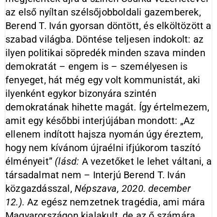
az első nyíltan szélsőjobboldali gazemberek,
Berend T. Iván gyorsan döntött, és elköltözött a
szabad világba. Döntése teljesen indokolt: az
ilyen politikai söpredék minden szava minden
demokratát – engem is – személyesen is
fenyeget, hát még egy volt kommunistát, aki
ilyenként egykor bizonyára szintén
demokratának hihette magát. Így értelmezem,
amit egy későbbi interjújában mondott: „Az
ellenem indított hajsza nyomán úgy éreztem,
hogy nem kívánom újraélni ifjúkorom taszító
élményeit”
(lásd:
A vezetőket le lehet váltani, a
társadalmat nem – Interjú Berend T. Iván
közgazdásszal,
Népszava, 2020. december
12.).
Az egész nemzetnek tragédia, ami mára
Magyarországon kialakult, de az ő számára