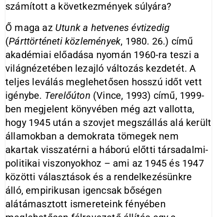
számított a következmények súlyára?
Ő maga az
Utunk a hetvenes évtizedig
(
Párttörténeti közlemények
, 1980. 26.) című
akadémiai előadása nyomán 1960-ra teszi a
világnézetében lezajló változás kezdetét. A
teljes leválás meglehetősen hosszú időt vett
igénybe.
Terelőúton
(Vince, 1993) című, 1999-
ben megjelent könyvében még azt vallotta,
hogy 1945 után a szovjet megszállás alá került
államokban a demokrata tömegek nem
akartak visszatérni a háború előtti társadalmi-
politikai viszonyokhoz – ami az 1945 és 1947
közötti választások és a rendelkezésünkre
álló, empirikusan igencsak bőségen
alátámasztott ismereteink fényében