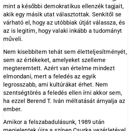
mint a későbbi demokratikus ellenzék tagjait,
akik egy másik utat választottak. Senkitől se
várható el, hogy az utóbbiak útját válassza, és
az is legitim, hogy valaki inkább a tudományt
műveli.
Nem kisebbítem tehát sem életteljesítményét,
sem az értékeket, amelyeket szelleme
megteremtett. Azért van értelme mindezt
elmondani, mert a feledés az egyik
legrosszabb, ami kultúrákat érhet. Nem
szentségtörés a feledés ellen írni akkor sem,
ha ezzel Berend T. Iván méltatását árnyalja az
ember.
Amikor a felszabadulásunk, 1989 után
megjelentek újra a színen Csurka vezérletével