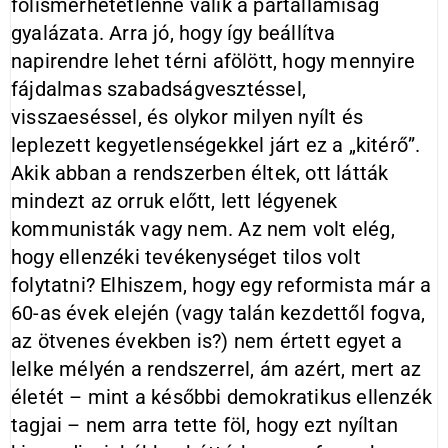
fölismerhetetlenné válik a pártállamiság
gyalázata. Arra jó, hogy így beállítva
napirendre lehet térni afölött, hogy mennyire
fájdalmas szabadságvesztéssel,
visszaeséssel, és olykor milyen nyílt és
leplezett kegyetlenségekkel járt ez a „kitérő”.
Akik abban a rendszerben éltek, ott látták
mindezt az orruk előtt, lett légyenek
kommunisták vagy nem. Az nem volt elég,
hogy ellenzéki tevékenységet tilos volt
folytatni? Elhiszem, hogy egy reformista már a
60-as évek elején (vagy talán kezdettől fogva,
az ötvenes években is?) nem értett egyet a
lelke mélyén a rendszerrel, ám azért, mert az
életét – mint a későbbi demokratikus ellenzék
tagjai – nem arra tette föl, hogy ezt nyíltan