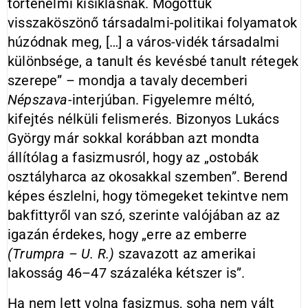
történelmi kisiklásnak. Mögöttük
visszaköszönő társadalmi-politikai folyamatok
húzódnak meg, […] a város-vidék társadalmi
különbsége, a tanult és kevésbé tanult rétegek
szerepe” – mondja a tavaly de­cemberi
Népszava
-interjúban. Figyelemre méltó,
kifejtés nélküli felismerés. Bizonyos Lukács
György már sokkal korábban azt mondta
állítólag a fasizmusról, hogy az „ostobák
osztályharca az okosakkal szemben”. Berend
képes észlelni, hogy tömegeket tekintve nem
bakfittyről van szó, szerinte valójában az az
igazán érdekes, hogy „erre az emberre
(Trumpra – U. R.)
szavazott az amerikai
lakosság 46–47 százaléka kétszer is”.
Ha nem lett volna fasizmus, soha nem vált