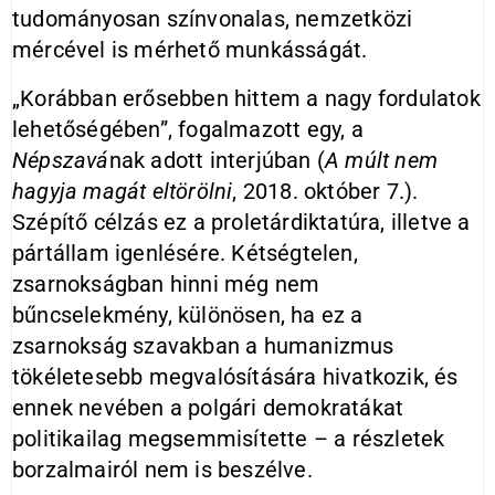
tudományosan színvonalas, nemzetközi
mércével is mérhető munkásságát.
„Korábban erősebben hittem a nagy fordulatok
lehetőségében”, fogalmazott egy, a
Népszavá
nak adott interjúban (
A múlt nem
hagyja magát eltörölni
, 2018. október 7.).
Szépítő célzás ez a proletárdiktatúra, illetve a
pártállam igenlésére. Kétségtelen,
zsarnokságban hinni még nem
bűncselekmény, különösen, ha ez a
zsarnokság szavakban a humanizmus
tökéletesebb megvalósítására hivatkozik, és
ennek nevében a polgári demokratákat
politikailag megsemmisítette – a részletek
borzalmairól nem is beszélve.