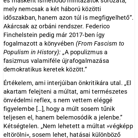
és másként ismétlődő mintázatok sorozata,
mely nemcsak a két háború közötti
időszakban, hanem azon túl is megfigyelhető”.
Akárcsak az orbáni rendszer. Federico
Finchelstein pedig már 2017-ben így
fogalmazott a könyvében
(From Fascism to
Populism in History):
„A populizmus a
fasizmus valamiféle újrafogalmazása
demokratikus keretek között.”
Értékelem, ami interjúiban ön­kritikára utal. „El
akartam felejteni a múltat, ami természetes
önvédelmi reflex, s nem vettem eléggé
figyelembe […], hogy a múlt sosem tűnik
teljesen el, hanem belemosódik a jelenbe.”
Kétségtelen. „Nem lehetett a múltat »végképp
eltörölni«, sosem lehet, hatásai különböző