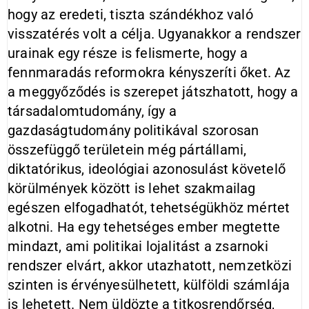
hogy az eredeti, tiszta szándékhoz való
visszatérés volt a célja. Ugyanakkor a rendszer
urainak egy része is felismerte, hogy a
fennmaradás reformokra kényszeríti őket. Az
a meggyőződés is szerepet játszhatott, hogy a
társadalomtudomány, így a
gazdaságtudomány politikával szorosan
összefüggő területein még pártállami,
diktatórikus, ideológiai azonosulást követelő
körülmények között is lehet szakmailag
egészen elfogadhatót, tehetségükhöz mértet
alkotni. Ha egy tehetséges ember megtette
mindazt, ami politikai lojalitást a zsarnoki
rendszer elvárt, akkor utazhatott, nemzetközi
szinten is érvényesülhetett, külföldi számlája
is lehetett. Nem üldözte a titkosrendőrség,