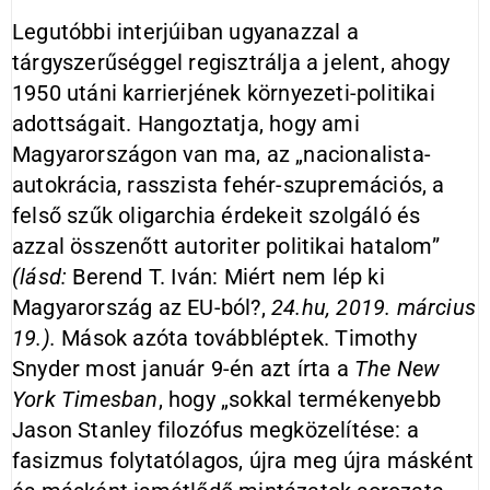
Legutóbbi interjúiban ugyanazzal a
tárgyszerűséggel regisztrálja a jelent, ahogy
1950 utáni karrierjének környezeti-politikai
adottságait. Hangoztatja, hogy ami
Magyarországon van ma, az „nacionalista-
autokrácia, rasszista fehér-szupremációs, a
felső szűk oligarchia érdekeit szolgáló és
azzal összenőtt autoriter politikai hatalom”
(lásd:
Berend T. Iván: Miért nem lép ki
Magyarország az EU-ból?,
24.hu, 2019. március
19.).
Mások azóta továbbléptek. Timothy
Snyder most január 9-én azt írta a
The New
York Timesban
, hogy „sokkal termékenyebb
Jason Stanley filozófus megközelítése: a
fasizmus folytatólagos, újra meg újra másként