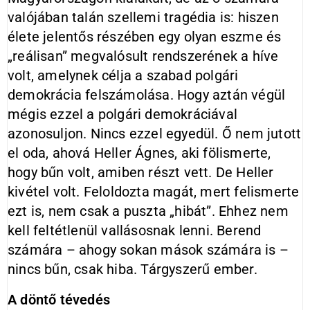
valójában talán szellemi tragédia is: hiszen
élete jelentős részében egy olyan eszme és
„reálisan” megvalósult rendszerének a híve
volt, amelynek célja a szabad polgári
demokrácia felszámolása. Hogy aztán végül
mégis ezzel a polgári demokráciával
azonosuljon. Nincs ezzel egyedül. Ő nem jutott
el oda, ahová Heller Ágnes, aki fölismerte,
hogy bűn volt, amiben részt vett. De Heller
kivétel volt. Feloldozta magát, mert felismerte
ezt is, nem csak a puszta „hibát”. Ehhez nem
kell feltétlenül vallásosnak lenni. Berend
számára – ahogy sokan mások számára is –
nincs bűn, csak hiba. Tárgyszerű ember.
A döntő tévedés