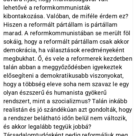
lehetővé a reformkommunisták
kibontakozása. Valóban, de miféle érdem ez?
Hiszen a reformált pártállam is pártállam
marad. A reformkommunistában se merült föl
sokáig, hogy a reformált pártállam csak akkor
demokrácia, ha választások eredményeként
megbukhat. Ő, és vele a reformerek kezdetben
talán abban a meggyőződésben igyekeztek
elősegíteni a demokratikusabb viszonyokat,
hogy a többség eleve soha nem szavaz le egy
olyan észszerű és humanista gyökerű
rendszert, mint a szocializmus? Talán inkább
realistán és jó szándékúan azt gondolták, hogy
a rendszer belátható időn belül nem változik,
és akkor legalább tegyük jobbá?
Társadalomtudósként pedig reformáljuk meg.