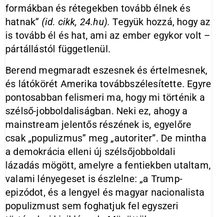
formákban és rétegekben tovább élnek és
hatnak”
(id. cikk, 24.hu).
Tegyük hozzá, hogy az
is tovább él és hat, ami az ember egykor volt –
párt­állástól függetlenül.
Berend megmaradt eszesnek és értelmesnek,
és látókörét Amerika továbbszélesítette. Egyre
pontosabban felismeri ma, hogy mi történik a
szélső-jobboldaliságban. Neki ez, ahogy a
mainstream jelentős részének is, egyelőre
csak „populizmus” meg „autoriter”. De mintha
a demokrácia elleni új szélsőjobboldali
lázadás mögött, amelyre a fentiekben utaltam,
valami lényegeset is észlelne: „a Trump-
epizódot, és a lengyel és magyar nacionalista
populizmust sem foghatjuk fel egyszeri