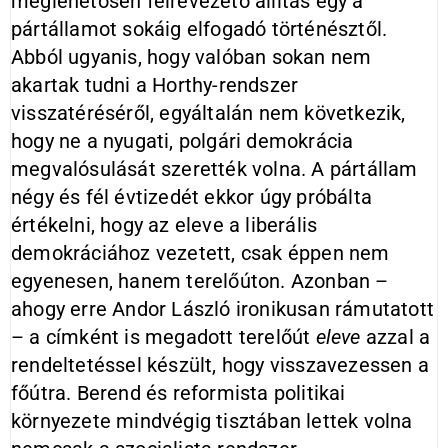
meglehetősen félrevezető állítás egy a
pártállamot sokáig elfogadó történésztől.
Abból ugyanis, hogy valóban sokan nem
akartak tudni a Horthy-rendszer
visszatéréséről, egyáltalán nem következik,
hogy ne a nyugati, polgári demokrácia
megvalósulását szerették volna. A pártállam
négy és fél évtizedét ekkor úgy próbálta
értékelni, hogy az eleve a liberális
demokráciához vezetett, csak éppen nem
egyenesen, hanem terelőúton. Azonban –
ahogy erre Andor László ironikusan rámutatott
– a címként is megadott terelőút
eleve
azzal a
rendeltetéssel készült, hogy visszavezessen a
főútra. Berend és reformista politikai
környezete mindvégig tisztában lettek volna