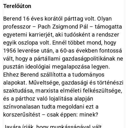
Terelőúton
Berend 16 éves korától párttag volt. Olyan
professzor – Pach Zsigmond Pál – támogatta
egyetemi karrierjét, aki tudósként a rendszer
egyik oszlopa volt. Ennél többet mond, hogy
1956 leverése után, a 60-as években fontossá
vált, hogy a pártállami gazdaságpolitikának ne
pusztán ideológiai megalapozása legyen.
Ehhez Berend szállította a tudományos
alapokat. Műveltsége, gazdasági és történészi
szaktudása, marxista elméleti felkészültsége,
és a párthoz való lojalitása alapján
színvonalasan tudta megoldani ezt a
korszerűsítést – csak éppen: minek?
Javára írják, hogy munkásságával vált