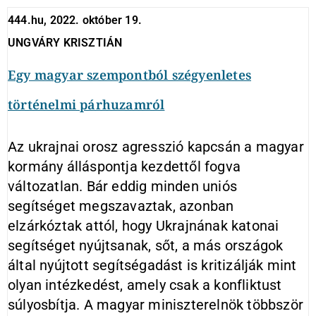
444.hu, 2022. október 19.
UNGVÁRY KRISZTIÁN
Egy magyar szempontból szégyenletes
történelmi párhuzamról
Az ukrajnai orosz agresszió kapcsán a magyar
kormány álláspontja kezdettől fogva
változatlan. Bár eddig minden uniós
segítséget megszavaztak, azonban
elzárkóztak attól, hogy Ukrajnának katonai
segítséget nyújtsanak, sőt, a más országok
által nyújtott segítségadást is kritizálják mint
olyan intézkedést, amely csak a konfliktust
súlyosbítja. A magyar miniszterelnök többször