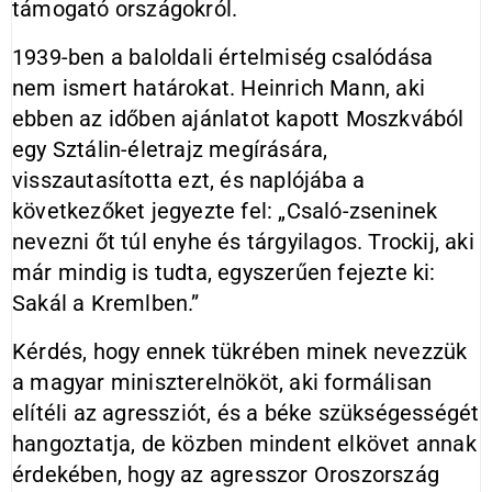
támogató országokról.
1939-ben a baloldali értelmiség csalódása
nem ismert határokat. Heinrich Mann, aki
ebben az időben ajánlatot kapott Moszkvából
egy Sztálin-életrajz megírására,
visszautasította ezt, és naplójába a
következőket jegyezte fel: „Csaló-zseninek
nevezni őt túl enyhe és tárgyilagos. Trockij, aki
már mindig is tudta, egyszerűen fejezte ki:
Sakál a Kremlben.”
Kérdés, hogy ennek tükrében minek nevezzük
a magyar miniszterelnököt, aki formálisan
elítéli az agressziót, és a béke szükségességét
hangoztatja, de közben mindent elkövet annak
érdekében, hogy az agresszor Oroszország