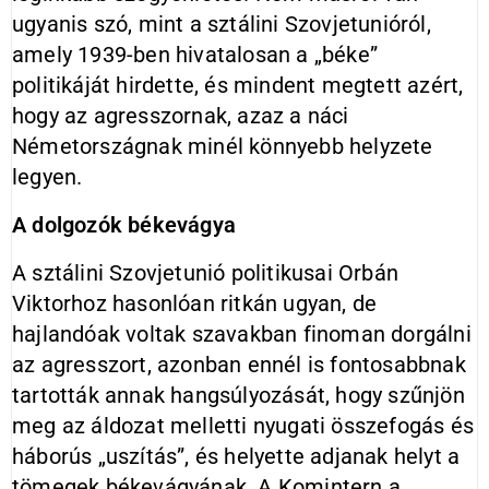
ugyanis szó, mint a sztálini Szovjetunióról,
amely 1939-ben hivatalosan a „béke”
politikáját hirdette, és mindent megtett azért,
hogy az agresszornak, azaz a náci
Németországnak minél könnyebb helyzete
legyen.
A dolgozók békevágya
A sztálini Szovjetunió politikusai Orbán
Viktorhoz hasonlóan ritkán ugyan, de
hajlandóak voltak szavakban finoman dorgálni
az agresszort, azonban ennél is fontosabbnak
tartották annak hangsúlyozását, hogy szűnjön
meg az áldozat melletti nyugati összefogás és
háborús „uszítás”, és helyette adjanak helyt a
tömegek békevágyának. A Komintern a