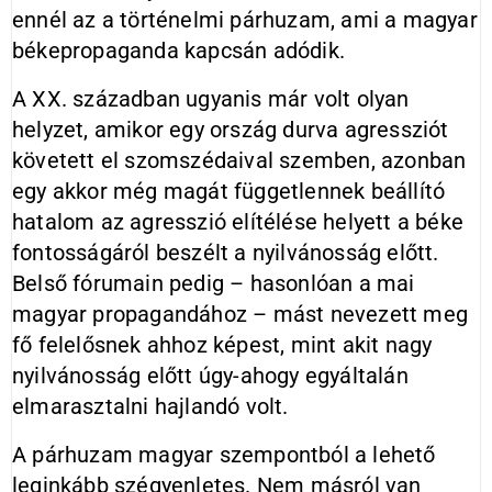
ennél az a történelmi párhuzam, ami a magyar
békepropaganda kapcsán adódik.
A XX. században ugyanis már volt olyan
helyzet, amikor egy ország durva agressziót
követett el szomszédaival szemben, azonban
egy akkor még magát függetlennek beállító
hatalom az agresszió elítélése helyett a béke
fontosságáról beszélt a nyilvánosság előtt.
Belső fórumain pedig – hasonlóan a mai
magyar propagandához – mást nevezett meg
fő felelősnek ahhoz képest, mint akit nagy
nyilvánosság előtt úgy-ahogy egyáltalán
elmarasztalni hajlandó volt.
A párhuzam magyar szempontból a lehető
leginkább szégyenletes. Nem másról van