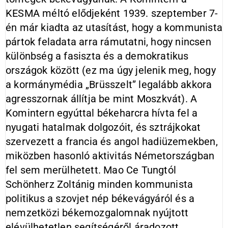
KESMA méltó elődjeként 1939. szeptember 7-
én már kiadta az utasítást, hogy a kommunista
pártok feladata arra rámutatni, hogy nincsen
különbség a fasiszta és a demokratikus
országok között (ez ma úgy jelenik meg, hogy
a kormánymédia „Brüsszelt” legalább akkora
agresszornak állítja be mint Moszkvát). A
Komintern egyúttal békeharcra hívta fel a
nyugati hatalmak dolgozóit, és sztrájkokat
szervezett a francia és angol hadiüzemekben,
miközben hasonló aktivitás Németországban
fel sem merülhetett. Mao Ce Tungtól
Schönherz Zoltánig minden kommunista
politikus a szovjet nép békevágyáról és a
nemzetközi békemozgalomnak nyújtott
elévülhetetlen segítségéről áradozott.