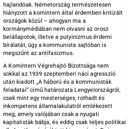
hajlandóak. Németország természetesen
hiányzott a komintern által érdemben kritizált
országok közül – ahogyan ma a
kormánymédiában nem olvasni az orosz
belállapotok, illetve a putyinizmus érdemi
bírálatát, úgy a kommunista sajtóban is
megszűnt az antifasizmus.
A Komintern Végrehajtó Bizottsága nem
sokkal az 1939 szeptemberi náci agresszió
után kiadott „A háború és a kommunisták
feladatai” című határozata Lengyelországról,
csak mint egy mesterséges, rothadt és
inkompetens államalakulatról emlékezett
meg, amely valójában csak a nyugati
kapitalisták bábja, és eddig csak teljes politikai