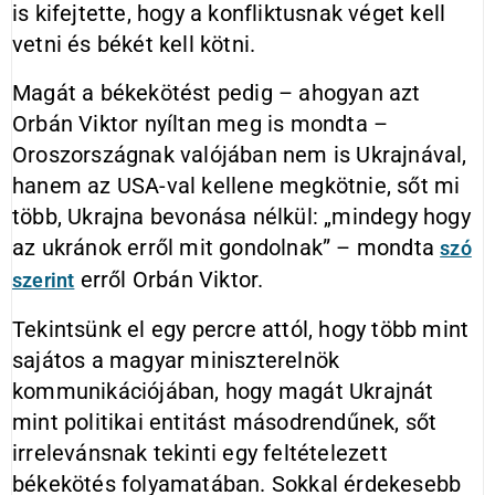
is kifejtette, hogy a konfliktusnak véget kell
vetni és békét kell kötni.
Magát a békekötést pedig – ahogyan azt
Orbán Viktor nyíltan meg is mondta –
Oroszországnak valójában nem is Ukrajnával,
hanem az USA-val kellene megkötnie, sőt mi
több, Ukrajna bevonása nélkül: „mindegy hogy
az ukránok erről mit gondolnak” – mondta
szó
erről Orbán Viktor.
szerint
Tekintsünk el egy percre attól, hogy több mint
sajátos a magyar miniszterelnök
kommunikációjában, hogy magát Ukrajnát
mint politikai entitást másodrendűnek, sőt
irrelevánsnak tekinti egy feltételezett
békekötés folyamatában. Sokkal érdekesebb