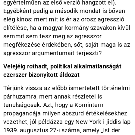
egyértelműen az első verzió hangzott el).
Egyébként pedig a második mondat is bőven
elég kínos: mert mit is ér az orosz agresszió
elítélése, ha a magyar kormány szavakon kívül
semmit sem tesz meg az agresszor
megfékezése érdekében, sőt, saját maga is az
agresszor argumentumait terjeszti?
Velejéig rothadt, politikai alkalmatlanságát
ezerszer bizonyított áldozat
Térjünk vissza az előbb ismertetett történelmi
párhuzamra, mert annak részletei is
tanulságosak. Azt, hogy a Komintern
propagandája milyen abszurd értékelésekhez
vezethet, jól példázza egy New York-i jiddis lap
1939. augusztus 27-i száma, amely „Ist der