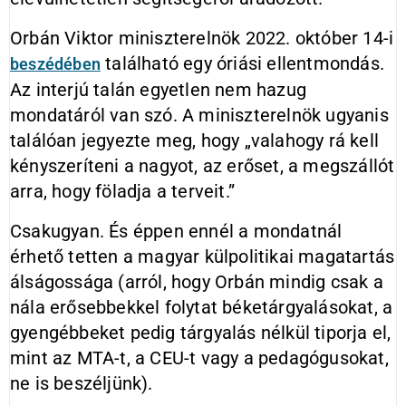
Orbán Viktor miniszterelnök 2022. október 14-i
található egy óriási ellentmondás.
beszédében
Az interjú talán egyetlen nem hazug
mondatáról van szó. A miniszterelnök ugyanis
találóan jegyezte meg, hogy „valahogy rá kell
kényszeríteni a nagyot, az erőset, a megszállót
arra, hogy föladja a terveit.”
Csakugyan. És éppen ennél a mondatnál
érhető tetten a magyar külpolitikai magatartás
álságossága (arról, hogy Orbán mindig csak a
nála erősebbekkel folytat béketárgyalásokat, a
gyengébbeket pedig tárgyalás nélkül tiporja el,
mint az MTA-t, a CEU-t vagy a pedagógusokat,
ne is beszéljünk).