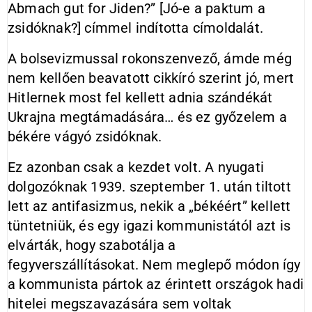
Abmach gut for Jiden?” [Jó-e a paktum a
zsidóknak?] címmel indította címoldalát.
A bolsevizmussal rokonszenvező, ámde még
nem kellően beavatott cikkíró szerint jó, mert
Hitlernek most fel kellett adnia szándékát
Ukrajna megtámadására… és ez győzelem a
békére vágyó zsidóknak.
Ez azonban csak a kezdet volt. A nyugati
dolgozóknak 1939. szeptember 1. után tiltott
lett az antifasizmus, nekik a „békéért” kellett
tüntetniük, és egy igazi kommunistától azt is
elvárták, hogy szabotálja a
fegyverszállításokat. Nem meglepő módon így
a kommunista pártok az érintett országok hadi
hitelei megszavazására sem voltak