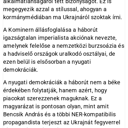
alkalmatlanságáról tett bizonyságot. Ez is
megegyezik azzal a stílussal, ahogyan a
kormánymédiában ma Ukrajnáról szoktak írni.
A Kominern állásfoglalása a háborút
igazságtalan imperialista akciónak nevezte,
amelynek felelőse a nemzetközi burzsoázia és
a hadviselő országok uralkodó osztályai, de
ezen belül is elsősorban a nyugati
demokráciák.
A nyugati demokráciák a háborút nem a béke
érdekében folytatják, hanem azért, hogy
piacokat szerezzenek maguknak. Ez a
magyarázat is pontosan olyan, mint amit
Bencsik András és a többi NER-kompatibilis
propagandista terjeszt az Ukrajnát fegyverrel