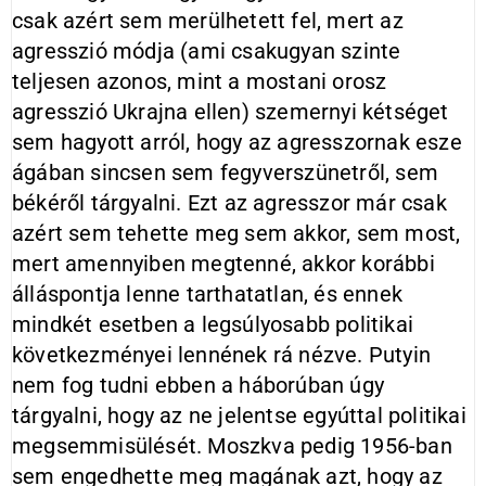
csak azért sem merülhetett fel, mert az
agresszió módja (ami csakugyan szinte
teljesen azonos, mint a mostani orosz
agresszió Ukrajna ellen) szemernyi kétséget
sem hagyott arról, hogy az agresszornak esze
ágában sincsen sem fegyverszünetről, sem
békéről tárgyalni. Ezt az agresszor már csak
azért sem tehette meg sem akkor, sem most,
mert amennyiben megtenné, akkor korábbi
álláspontja lenne tarthatatlan, és ennek
mindkét esetben a legsúlyosabb politikai
következményei lennének rá nézve. Putyin
nem fog tudni ebben a háborúban úgy
tárgyalni, hogy az ne jelentse egyúttal politikai
megsemmisülését. Moszkva pedig 1956-ban
sem engedhette meg magának azt, hogy az