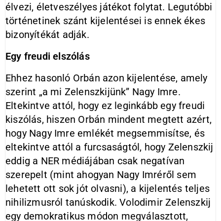
élvezi, életveszélyes játékot folytat. Legutóbbi
történetinek szánt kijelentései is ennek ékes
bizonyítékát adják.
Egy freudi elszólás
Ehhez hasonló Orbán azon kijelentése, amely
szerint „a mi Zelenszkijünk” Nagy Imre.
Eltekintve attól, hogy ez leginkább egy freudi
kiszólás, hiszen Orbán mindent megtett azért,
hogy Nagy Imre emlékét megsemmisítse, és
eltekintve attól a furcsaságtól, hogy Zelenszkij
eddig a NER médiájában csak negatívan
szerepelt (mint ahogyan Nagy Imréről sem
lehetett ott sok jót olvasni), a kijelentés teljes
nihilizmusról tanúskodik. Volodimir Zelenszkij
egy demokratikus módon megválasztott,