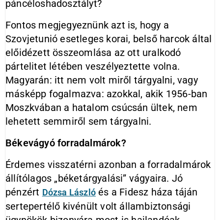
páncéloshadosztályt?
Fontos megjegyeznünk azt is, hogy a
Szovjetunió esetleges korai, belső harcok által
előidézett összeomlása az ott uralkodó
pártelitet létében veszélyeztette volna.
Magyarán: itt nem volt miről tárgyalni, vagy
másképp fogalmazva: azokkal, akik 1956-ban
Moszkvában a hatalom csúcsán ültek, nem
lehetett semmiről sem tárgyalni.
Békevágyó forradalmárok?
Érdemes visszatérni azonban a forradalmárok
állítólagos „béketárgyalási” vágyaira. Jó
pénzért
és a Fidesz háza táján
Dózsa László
sertepertélő kivénült volt állambiztonsági