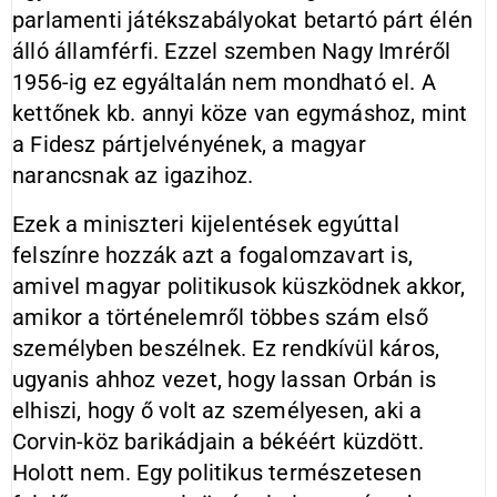
parlamenti játékszabályokat betartó párt élén
álló államférfi. Ezzel szemben Nagy Imréről
1956-ig ez egyáltalán nem mondható el. A
kettőnek kb. annyi köze van egymáshoz, mint
a Fidesz pártjelvényének, a magyar
narancsnak az igazihoz.
Ezek a miniszteri kijelentések egyúttal
felszínre hozzák azt a fogalomzavart is,
amivel magyar politikusok küszködnek akkor,
amikor a történelemről többes szám első
személyben beszélnek. Ez rendkívül káros,
ugyanis ahhoz vezet, hogy lassan Orbán is
elhiszi, hogy ő volt az személyesen, aki a
Corvin-köz barikádjain a békéért küzdött.
Holott nem. Egy politikus természetesen