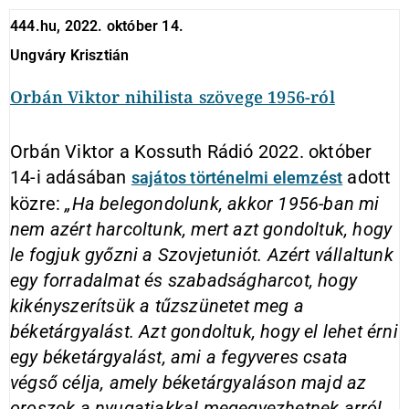
444.hu, 2022. október 14.
Ungváry Krisztián
Orbán Viktor nihilista szövege 1956-ról
Orbán Viktor a Kossuth Rádió 2022. október
14-i adásában
adott
sajátos történelmi elemzést
közre:
„Ha belegondolunk, akkor 1956-ban mi
nem azért harcoltunk, mert azt gondoltuk, hogy
le fogjuk győzni a Szovjetuniót. Azért vállaltunk
egy forradalmat és szabadságharcot, hogy
kikényszerítsük a tűzszünetet meg a
béketárgyalást. Azt gondoltuk, hogy el lehet érni
egy béketárgyalást, ami a fegyveres csata
végső célja, amely béketárgyaláson majd az
oroszok a nyugatiakkal megegyezhetnek arról,