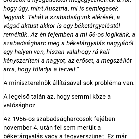
hogy úgy, mint Ausztria, mi is semlegesek
legyünk. Tehát a szabadságunk elérését, a
végső aktust akkor is egy béketárgyalástól
reméltük. Az én fejemben a mi 56-os logikánk, a
szabadságharc meg a béketárgyalás nagyjából
egy helyen van, hiszen valahogy rá kell
kényszeríteni a nagyot, az erőset, a megszállót
arra, hogy föladja a terveit.”
A miniszterelnök állításával sok probléma van.
A legelső talán az, hogy semmi köze a
valósághoz.
Az 1956-os szabadságharcosok fejében
november 4. után fel sem merült a
béketárgyalás vagy a fegyverszünet. Ez már