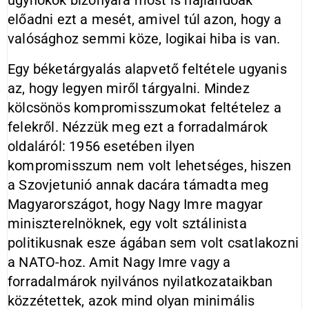
ügynökök bizonyára most is hajlandóak
előadni ezt a mesét, amivel túl azon, hogy a
valósághoz semmi köze, logikai hiba is van.
Egy béketárgyalás alapvető feltétele ugyanis
az, hogy legyen miről tárgyalni. Mindez
kölcsönös kompromisszumokat feltételez a
felekről. Nézzük meg ezt a forradalmárok
oldaláról: 1956 esetében ilyen
kompromisszum nem volt lehetséges, hiszen
a Szovjetunió annak dacára támadta meg
Magyarországot, hogy Nagy Imre magyar
miniszterelnöknek, egy volt sztálinista
politikusnak esze ágában sem volt csatlakozni
a NATO-hoz. Amit Nagy Imre vagy a
forradalmárok nyilvános nyilatkozataikban
közzétettek, azok mind olyan minimális