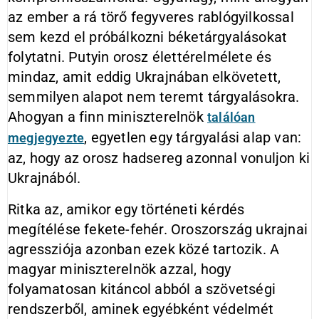
az ember a rá törő fegyveres rablógyilkossal
sem kezd el próbálkozni béketárgyalásokat
folytatni. Putyin orosz élettérelmélete és
mindaz, amit eddig Ukrajnában elkövetett,
semmilyen alapot nem teremt tárgyalásokra.
Ahogyan a finn miniszterelnök
találóan
, egyetlen egy tárgyalási alap van:
megjegyezte
az, hogy az orosz hadsereg azonnal vonuljon ki
Ukrajnából.
Ritka az, amikor egy történeti kérdés
megítélése fekete-fehér. Oroszország ukrajnai
agressziója azonban ezek közé tartozik. A
magyar miniszterelnök azzal, hogy
folyamatosan kitáncol abból a szövetségi
rendszerből, aminek egyébként védelmét