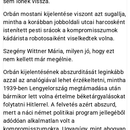
sem lőnek vissza.
Orbán mostani kijelentése viszont azt sugallja,
mintha a korábban jobboldali utcai harcosként
istenített pesti srácok a kompromisszumok
kádárista robotosaiként viselkedtek volna.
Szegény Wittner Mária, milyen jó, hogy ezt
nem kellett már megélnie.
Orbán kijelentésének abszurditását leginkább
azzal az analógiával lehet érzékeltetni, mintha
1939-ben Lengyelország megtámadása után
bármikor lett volna értelme béketárgyalásokat
folytatni Hitlerrel. A felvetés azért abszurd,
mert a náci német politikai program jellegéből
adódóan alkalmatlan volt a
kompromisszumokra. Ugyanúgy, mint ahogyan