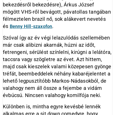
bekezdésről bekezdésre), Árkus József
mögött VHS-ről bevágott, pávatollas tangában
félmeztelen brazil nő, sok alákevert nevetés
és
.
Benny Hill-szaxofon
Szóval így az év végi lelazulódás szellemében
már csak alibizni akarnák, húzni az időt,
fetrengeni, sérülést színlelni, kirúgni a lelátóra,
taccsra vagy szögletre az évet. Azt hittem,
majd csak kieszelek valami közepesen gyönge
tréfát, beembeddelek néhány kabaréjelentet a
lehető legpusztítóbb Markos-Nádasokból, de
valahogy nem áll össze a fejembe a vidám
évbúcsú. Nincsen valahogy komilfója neki.
Különben is, mintha egyre kevésbé lennék
alkalmas erre a sit down comedyre, hogy