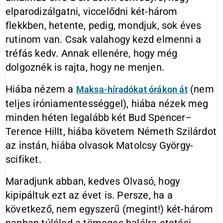
elparodizálgatni, viccelődni két-három
flekkben, hetente, pedig, mondjuk, sok éves
rutinom van. Csak valahogy kezd elmenni a
tréfás kedv. Annak ellenére, hogy még
dolgoznék is rajta, hogy ne menjen.
Hiába nézem a
(nem
Maksa-híradókat órákon át
teljes iróniamentességgel), hiába nézek meg
minden héten legalább két Bud Spencer–
Terence Hillt, hiába követem Németh Szilárdot
az instán, hiába olvasok Matolcsy György-
scifiket.
Maradjunk abban, kedves Olvasó, hogy
kipipáltuk ezt az évet is. Persze, ha a
következő, nem egyszerű (megint!) két-három