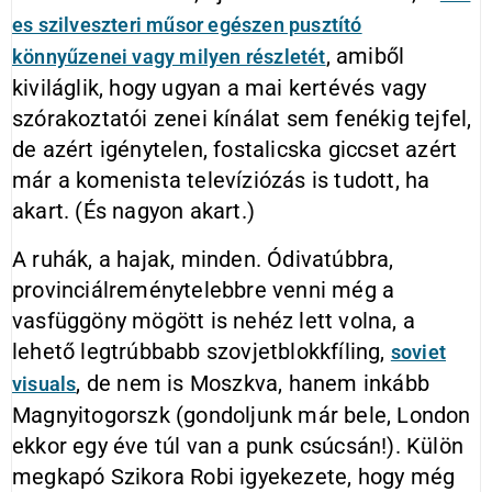
es szilveszteri műsor egészen pusztító
, amiből
könnyűzenei vagy milyen részletét
kiviláglik, hogy ugyan a mai kertévés vagy
szórakoztatói zenei kínálat sem fenékig tejfel,
de azért igénytelen, fostalicska giccset azért
már a komenista televíziózás is tudott, ha
akart. (És nagyon akart.)
A ruhák, a hajak, minden. Ódivatúbbra,
provinciálreménytelebbre venni még a
vasfüggöny mögött is nehéz lett volna, a
lehető legtrúbbabb szovjetblokkfíling,
soviet
, de nem is Moszkva, hanem inkább
visuals
Magnyitogorszk (gondoljunk már bele, London
ekkor egy éve túl van a punk csúcsán!). Külön
megkapó Szikora Robi igyekezete, hogy még