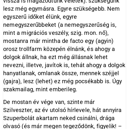
vissza is magázódtunk veletek): szükségünk
lesz még egymásra. Egyre szükségebb. Nem
egyszerű időket élünk, egyre
nemegyszerűbbeket (a nemegyszerűség is,
mint a migrációs veszély, szig. mon. nő),
mostanra már mintha de facto egy (agyin)
orosz trollfarm közepén élnánk, és ahogy a
dolgok állnak, ha ezt még állásnak lehet
nevezni, illetve, javítok is, tehát ahogy a dolgok
hanyatlanak, omlanak össze, mennek széjjel
(gajra), lesz (lehet) ez még pocsékabb is. Úgy
szakmailag, mint emberileg.
De mostan év vége van, szinte már
Szilveszter, az év utolsó hírlevele, hát annyira
Szuperbolát akartam neked csinálni, drága
olvasó (és már megen tegeződönk, figyelik! –