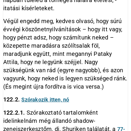
napban túléled a tömeges halálra etetési, -
itatási kísérleteket.
Végül engedd meg, kedves olvasó, hogy súrú
évvégi köszönetnyilvánítások – hogy itt vagy,
hogy pénzt adsz, hogy számítunk neked –
közepette maradásra szólítsalak föl,
maradjunk együtt, mint megannyi Pataky
Attila, hogy ne legyünk széjjel. Nagy
szükségünk van rád (egyre nagyobb), és azon
vagyunk, hogy neked is legyen szükséged ránk.
(És megint újra fordítva is vica versa.)
122.2.
Szórakozik itten, nó
122.2.1.
Szórakoztató tartalomként
idelinkelnám még állandó shadow-
zeneiszerkesztőm, dj. Shuriken találatát, a
77-