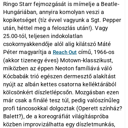
Ringo Starr fejmozgását is mímelje a Beatle-
Hungáriában, annyira komolyan veszi a
kopiketséget (tíz évvel vagyunk a Sgt. Pepper
után, héttel meg a feloszlás után!). Vagy
25.00-tól, teljesen indokolatlan
csokornyakkendője alól alig kilátszó Máté
Péter magyarítja a
című, 1966-os
Reach Out
(akkor tizenegy éves) Motown-klasszikust,
miközben az éppen Neoton famíliává váló
Kócbabák trió egészen dermesztő alakítást
nyújt az albán kettes csatorna kelléktárából
kölcsönkért díszletlépcsőn. Mozgásban ezen
már csak a finálé tesz túl, pedig valószínűleg
profi táncosokkal dolgoztak (Operett színház?
Balett?), de a koreográfiát világításpróba
közben improvizálhatta egy díszletmunkás,