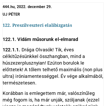
444.hu, 2022. december 29.
UJ PÉTER
122. Preszilveszteri elalibizgatás
122.1. Vidám műsorunk el-elmarad
122.1.1.
Drága Olvasók! Tik, éves
célkitűzésünkkel összhangban, mind a
húszezerplusznyian! Ezúton borulok le
előttetek! A tőlem telhető maximális (non plus
ultra) iróniamentességgel. Év vége alkalmából,
természetesen.
Korábban is emlegettem már, valószínűleg
még fogom is, ha már unják, szóljanak (ezzel