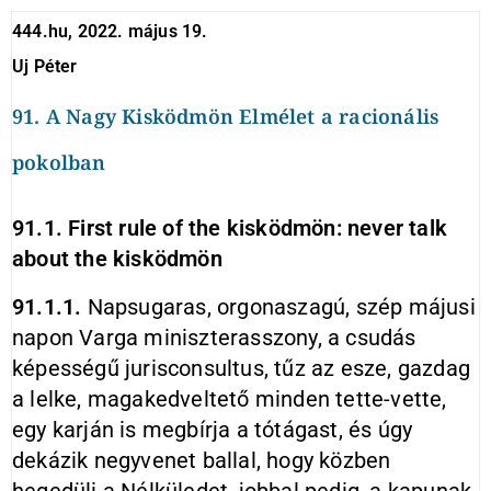
444.hu, 2022. május 19.
Uj
Péter
91. A Nagy Kisködmön Elmélet a racionális
pokolban
91.1. First rule of the kisködmön: never talk
about the kisködmön
91.1.1.
Napsugaras, orgonaszagú, szép májusi
napon Varga miniszterasszony, a csudás
képességű jurisconsultus, tűz az esze, gazdag
a lelke, magakedveltető minden tette-vette,
egy karján is megbírja a tótágast, és úgy
dekázik negyvenet ballal, hogy közben