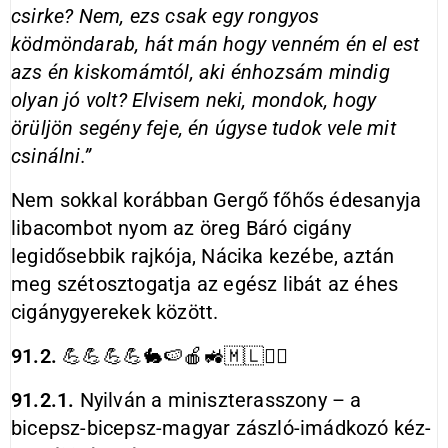
csirke? Nem, ezs csak egy rongyos
ködmöndarab, hát mán hogy venném én el est
azs én kiskomámtól, aki énhozsám mindig
olyan jó volt? Elvisem neki, mondok, hogy
örüljön segény feje, én úgyse tudok vele mit
csinálni.”
Nem sokkal korábban Gergő főhős édesanyja
libacombot nyom az öreg Báró cigány
legidősebbik rajkója, Nácika kezébe, aztán
meg szétosztogatja az egész libát az éhes
cigánygyerekek között.
91.2.
💪💪💪💪🐇🍉🍎🚜🇲🇱❤️‍🔥
91.2.1.
Nyilván a miniszterasszony – a
bicepsz-bicepsz-magyar zászló-imádkozó kéz-