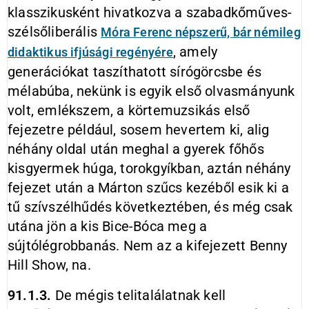
klasszikusként hivatkozva a szabadkőműves-
szélsőliberális
Móra Ferenc népszerű, bár némileg
, amely
didaktikus ifjúsági regényére
generációkat taszíthatott sírógörcsbe és
mélabúba, nekünk is egyik első olvasmányunk
volt, emlékszem, a körtemuzsikás első
fejezetre például, sosem hevertem ki, alig
néhány oldal után meghal a gyerek főhős
kisgyermek húga, torokgyíkban, aztán néhány
fejezet után a Márton szűcs kezéből esik ki a
tű szívszélhűdés következtében, és még csak
utána jön a kis Bice-Bóca meg a
sújtólégrobbanás. Nem az a kifejezett Benny
Hill Show, na.
91.1.3.
De mégis telitalálatnak kell