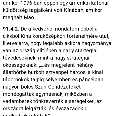
amikor 1976-ban éppen egy amerikai katonai
küldöttség tagjaiként volt Kínában, amikor
meghalt Mao…
91.4.2.
De a kedvenc mondatom ebből a
cikkből Kína koraközépkori történelmére utal,
illetve arra, hogy legalább akkora hagyománya
van az ország elitjében a nagy startégiai
tévedéseknek, mint a nagy stratégiai
okosságoknak: „…és megjelent néhány
állatbőrbe burkolt sztyeppei harcos, a kínai
tábornokok talpig selyemben és páncélban
nagyon bölcs Szun-Ce-idézeteket
mondogattak egymásnak, miközben a
vademberek tönkreverték a seregeiket, az
országot leigázták, és évszázadokig
uralkodtak felettük.”