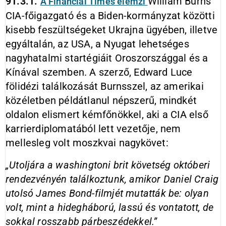
91.3.1.
William Burns
A Financial Times elemzi
CIA-főigazgató és a Biden-kormányzat közötti
kisebb feszültségeket Ukrajna ügyében, illetve
egyáltalán, az USA, a Nyugat lehetséges
nagyhatalmi startégiáit Oroszországgal és a
Kínával szemben. A szerző, Edward Luce
fölidézi találkozását Burnsszel, az amerikai
közéletben példátlanul népszerű, mindkét
oldalon elismert kémfőnökkel, aki a CIA első
karrierdiplomatából lett vezetője, nem
mellesleg volt moszkvai nagykövet:
„Utoljára a washingtoni brit követség októberi
rendezvényén találkoztunk, amikor Daniel Craig
utolsó James Bond-filmjét mutatták be: olyan
volt, mint a hidegháború, lassú és vontatott, de
sokkal rosszabb párbeszédekkel.”