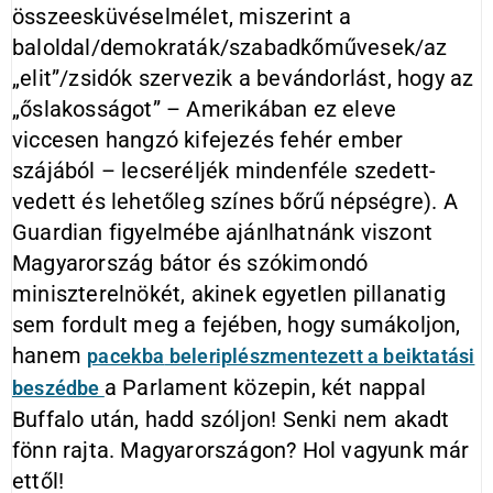
összeesküvéselmélet, miszerint a
baloldal/demokraták/szabadkőművesek/az
„elit”/zsidók szervezik a bevándorlást, hogy az
„őslakosságot” – Amerikában ez eleve
viccesen hangzó kifejezés fehér ember
szájából – lecseréljék mindenféle szedett-
vedett és lehetőleg színes bőrű népségre). A
Guardian figyelmébe ajánlhatnánk viszont
Magyarország bátor és szókimondó
miniszterelnökét, akinek egyetlen pillanatig
sem fordult meg a fejében, hogy sumákoljon,
hanem
pacekba
beleriplészmentezett a beiktatási
a Parlament közepin, két nappal
beszédbe
Buffalo után, hadd szóljon! Senki nem akadt
fönn rajta. Magyarországon? Hol vagyunk már
ettől!