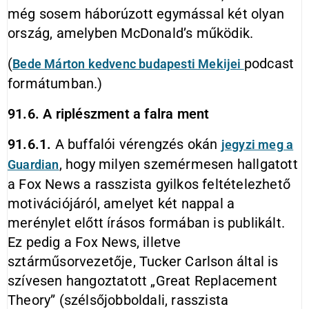
még sosem háborúzott egymással két olyan
ország, amelyben McDonald’s működik.
(
podcast
Bede Márton kedvenc budapesti Mekijei
formátumban.)
91.6. A riplészment a falra ment
91.6.1.
A buffalói vérengzés okán
jegyzi meg a
, hogy milyen szemérmesen hallgatott
Guardian
a Fox News a rasszista gyilkos feltételezhető
motivációjáról, amelyet két nappal a
merénylet előtt írásos formában is publikált.
Ez pedig a Fox News, illetve
sztárműsorvezetője, Tucker Carlson által is
szívesen hangoztatott „Great Replacement
Theory” (szélsőjobboldali, rasszista