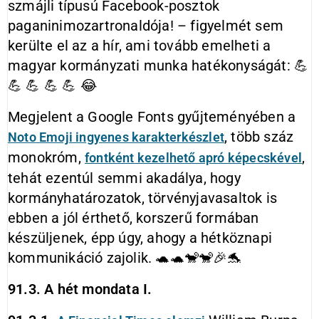
szmájli típusú Facebook-posztok
paganinimozartronaldója! – figyelmét sem
kerülte el az a hír, ami tovább emelheti a
magyar kormányzati munka hatékonyságát: 💪
💪 💪 💪 💪 😂
Megjelent a Google Fonts gyűjteményében a
, több száz
Noto
Emoji ingyenes karakterkészlet
monokróm,
,
fontként kezelhető apró képecskével
tehát ezentúl semmi akadálya, hogy
kormányhatározatok, törvényjavasaltok is
ebben a jól érthető, korszerű formában
készüljenek, épp úgy, ahogy a hétköznapi
kommunikáció zajolik. 🐢🐢🐒🐒🎉🐬
91.3. A hét mondata I.