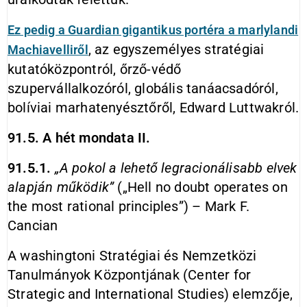
Ez pedig a Guardian gigantikus portéra a marlylandi
, az egyszemélyes stratégiai
Machiavelliről
kutatóközpontról, őrző-védő
szupervállalkozóról, globális tanáacsadóról,
bolíviai marhatenyésztőről, Edward Luttwakról.
91.5. A hét mondata II.
91.5.1.
„A pokol a lehető legracionálisabb elvek
alapján működik”
(„Hell no doubt operates on
the most rational principles”) – Mark F.
Cancian
A washingtoni Stratégiai és Nemzetközi
Tanulmányok Központjának (Center for
Strategic and International Studies) elemzője,