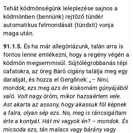
Tehát ködmönségünk leleplezése sajnos a
ködmönben (bennünk) rejtőző tündér
automatikus felmondását (tündxit) vonja
maga után.
91.1.5.
És ha már allegóriázunk, talán arra is
fontos lenne emlékezni, hogy a regény végén a
ködmön megsemmisül. Sújtólégrobbanás tépi
cafatokra, az öreg Báró cigány találja meg egy
darabját, és hozza el Gergőnek:
„– Nini,
mondok, ezs meg azs én kiskomám gúnyájából
való. Volt nagy öröm, mikor hazsaértem vele.
Ast akarta az assony, hogy akassuk föl képnek
a falra, olyan sép ezs. No, meg is ráncsigáltam
érte a kontyát. Hát mi vagyok én? – mondok. És
micsoda ezs, tán malacs vagy bárány vagy