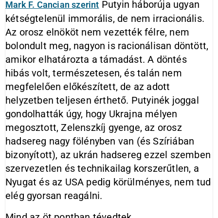
Putyin háborúja ugyan
Mark F. Cancian szerint
kétségtelenül immorális, de nem irracionális.
Az orosz elnököt nem vezették félre, nem
bolondult meg, nagyon is racionálisan döntött,
amikor elhatározta a támadást. A döntés
hibás volt, természetesen, és talán nem
megfelelően előkészített, de az adott
helyzetben teljesen érthető. Putyinék joggal
gondolhatták úgy, hogy Ukrajna mélyen
megosztott, Zelenszkíj gyenge, az orosz
hadsereg nagy fölényben van (és Szíriában
bizonyított), az ukrán hadsereg ezzel szemben
szervezetlen és technikailag korszerűtlen, a
Nyugat és az USA pedig körülményes, nem tud
elég gyorsan reagálni.
Mind az öt pontban tévedtek.