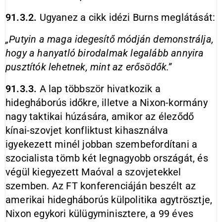
91.3.2.
Ugyanez a cikk idézi Burns meglátását:
„Putyin a maga idegesítő módján demonstrálja,
hogy a hanyatló birodalmak legalább annyira
pusztítók lehetnek, mint az erősödők.”
91.3.3.
A lap többször hivatkozik a
hidegháborús időkre, illetve a Nixon-kormány
nagy taktikai húzására, amikor az éleződő
kínai-szovjet konfliktust kihasználva
igyekezett minél jobban szembefordítani a
szocialista tömb két legnagyobb országát, és
végül kiegyezett Maóval a szovjetekkel
szemben. Az FT konferenciáján beszélt az
amerikai hidegháborús külpolitika agytrösztje,
Nixon egykori külügyminisztere, a 99 éves