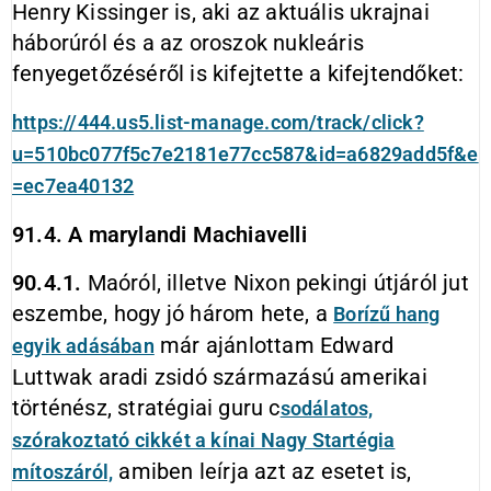
Henry Kissinger is, aki az aktuális ukrajnai
háborúról és a az oroszok nukleáris
fenyegetőzéséről is kifejtette a kifejtendőket:
https://444.us5.list-manage.com/track/click?
u=510bc077f5c7e2181e77cc587&id=a6829add5f&e
=ec7ea40132
91.4. A marylandi Machiavelli
90.4.1.
Maóról, illetve Nixon pekingi útjáról jut
eszembe, hogy jó három hete, a
Borízű hang
már ajánlottam Edward
egyik adásában
Luttwak aradi zsidó származású amerikai
történész, stratégiai guru c
sodálatos,
szórakoztató cikkét a kínai Nagy Startégia
amiben leírja azt az esetet is,
mítoszáról,