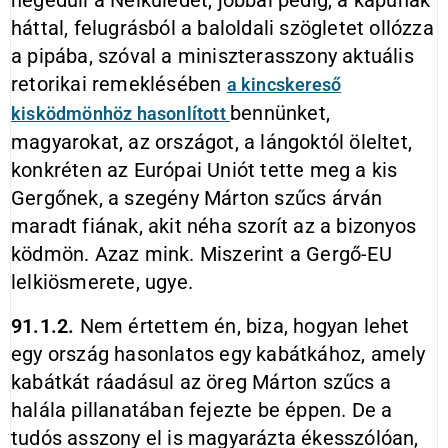
hegedüli a Nélküledet, jobbal pedig, a kapunak
háttal, felugrásból a baloldali szögletet ollózza
a pipába, szóval a miniszterasszony aktuális
retorikai remeklésében
a kincskereső
bennünket,
kisködmönhöz hasonlított
magyarokat, az országot, a lángoktól öleltet,
konkréten az Európai Uniót tette meg a kis
Gergőnek, a szegény Márton szűcs árván
maradt fiának, akit néha szorít az a bizonyos
ködmön. Azaz mink. Miszerint a Gergő-EU
lelkiösmerete, ugye.
91.1.2.
Nem értettem én, biza, hogyan lehet
egy ország hasonlatos egy kabátkához, amely
kabátkát ráadásul az öreg Márton szűcs a
halála pillanatában fejezte be éppen. De a
tudós asszony el is magyarázta ékesszólóan,