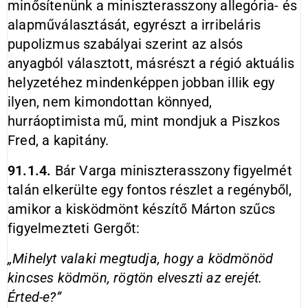
minősítenünk a miniszterasszony allegória- és
alapműválasztását, egyrészt a irribeláris
pupolizmus szabályai szerint az alsós
anyagból választott, másrészt a régió aktuális
helyzetéhez mindenképpen jobban illik egy
ilyen, nem kimondottan könnyed,
hurráoptimista mű, mint mondjuk a Piszkos
Fred, a kapitány.
91.1.4.
Bár Varga miniszterasszony figyelmét
talán elkerülte egy fontos részlet a regényből,
amikor a kisködmönt készítő Márton szűcs
figyelmezteti Gergőt:
„Mihelyt valaki megtudja, hogy a ködmönöd
kincses ködmön, rögtön elveszti az erejét.
Érted-e?”