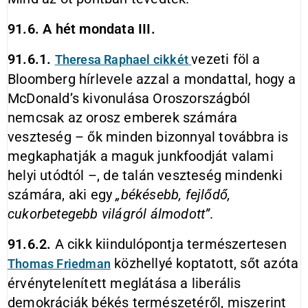
91.6. A hét mondata III.
91.6.1.
vezeti föl a
Theresa
Raphael cikkét
Bloomberg hírlevele azzal a mondattal, hogy a
McDonald’s kivonulása Oroszországból
nemcsak az orosz emberek számára
veszteség – ők minden bizonnyal továbbra is
megkaphatják a maguk junkfoodját valami
helyi utódtól –, de talán veszteség mindenki
számára, aki egy
„békésebb, fejlődő,
cukorbetegebb világról álmodott”
.
91.6.2.
A cikk kiindulópontja természertesen
közhellyé koptatott, sőt azóta
Thomas Friedman
érvénytelenített meglátása a liberális
demokráciák békés természetéről, miszerint