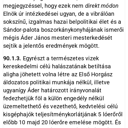
megjegyzéssel, hogy ezek nem
direkt módon
Elnök úr intézkedései ugyan, de a vibrálóan
sokszínű, izgalmas hazai belpolitikai élet és a
Sándor-palota boszorkánykonyhájának ismerői
mégis Áder János mesteri mesterkedését
sejtik a jelentős eredmények mögött.
90.1.3.
Egyrészt a természetes vizek
kereskedelmi célú halászatának betiltása
aligha jöhetett volna létre az Első Horgász
áldozatos politikai munkája nélkül, illetve
ugyanígy Áder határozott irányvonalát
fedezhetjük föl a külön engedély nélkül
üzemeltethető és vezethető, kedvtelési célú
kisgéphajók teljesítménykorlátjának 5 lóerőről
előbb 10 majd 20 lóerőre emelése mögött. És