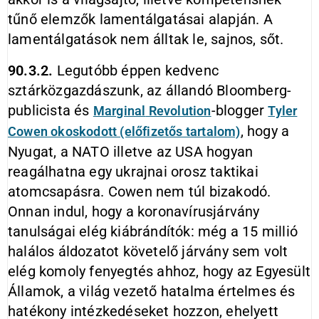
tűnő elemzők lamentálgatásai alapján. A
lamentálgatások nem álltak le, sajnos, sőt.
90.3.2.
Legutóbb éppen kedvenc
sztárközgazdászunk, az állandó Bloomberg-
publicista és
-blogger
Marginal
Revolution
Tyler
, hogy a
Cowen okoskodott (előfizetős tartalom)
Nyugat, a NATO illetve az USA hogyan
reagálhatna egy ukrajnai orosz taktikai
atomcsapásra. Cowen nem túl bizakodó.
Onnan indul, hogy a koronavírusjárvány
tanulságai elég kiábrándítók: még a 15 millió
halálos áldozatot követelő járvány sem volt
elég komoly fenyegtés ahhoz, hogy az Egyesült
Államok, a világ vezető hatalma értelmes és
hatékony intézkedéseket hozzon, ehelyett