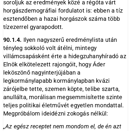
soroljuk az eredmények közé a régóta várt
horgászdemográfiai fordulatot is: ebben a tíz
esztendőben a hazai horgászok száma több
tízezerrel gyarapodott.
90.1.4.
Ilyen nagyszerű eredménylista után
tényleg sokkoló volt átélni, mintegy
villámcsapásként érte a hidegzuhanyhíradó az
Elnök elkötelezett rajongóit, hogy Áder
leköszönő nagyinterjújában a
legkormánylapabb kormánylapban kvázi
zárójelbe tette, szemen köpte, telibe szarta,
anullálta, morálisan megsemmisítette szinte
teljes politikai életművét egyetlen mondattal.
Megpróbálom ideidézni zokogás nélkül:
„​​Az egész receptet nem mondom el, de én azt