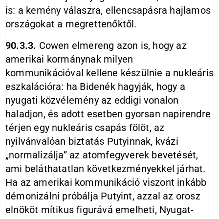
is: a kemény válaszra, ellencsapásra hajlamos
országokat a megrettenőktől.
90.3.3.
Cowen elmereng azon is, hogy az
amerikai kormánynak milyen
kommunikációval kellene készülnie a nukleáris
eszkalációra: ha Bidenék hagyják, hogy a
nyugati közvélemény az eddigi vonalon
haladjon, és adott esetben gyorsan napirendre
térjen egy nukleáris csapás fölöt, az
nyilvánvalóan biztatás Putyinnak, kvázi
„normalizálja” az atomfegyverek bevetését,
ami beláthatatlan következményekkel járhat.
Ha az amerikai kommunikáció viszont inkább
démonizálni próbálja Putyint, azzal az orosz
elnököt mítikus figurává emelheti, Nyugat-