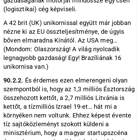
gazdaságának motorját mindössze egy cseh
(logisztikai) cég képviseli.
A 42 brit (UK) unikornissal együtt már jobban
nézne ki az EU összteljesítménye, de úgyis
bőven elmaradna Kínától. Az USA meg…
(Mondom: Olaszország! A világ nyolcadik
legnagyobb gazdaság! Egy! Brazíliának 16
unikornisa van.)
90.2.2.
És érdemes ezen elmerengeni olyan
szempontból is, hogy az 1,3 milliós Észtország
összehozott kettőt, a 2,7 milliós Litvánia is
kettőt, a tízmilliós Izrael 19-et… hát mi a
környéken nem voltunk. Ehhez képest évente
tíz sajtóközleményt szokott küldeni a
minisztérium, hogy a magyar startupszcéna