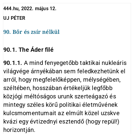
444.hu, 2022. május 12.
UJ PÉTER
90. Bőr és zsír nélkül
90.1. The Áder filé
90.1.1.
A mind fenyegetőbb taktikai nukleáris
világvége árnyékában sem feledkezhetünk el
arról, hogy megfelelőképpen, mélységében,
széltében, hosszában értékeljük legfőbb
közjógi méltóságos urunk szerteágazó és
mintegy széles körű politikai életművének
kulcsmomentumait az elmúlt közel uzskve
kvázi egy évtizednyi esztendő (hogy repül!)
horizontján.