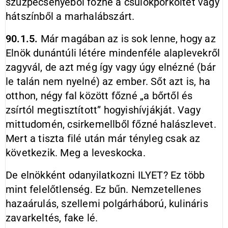
szűzpecsenyéből főzné a csülökpörköltet vagy
hátszínből a marhalábszárt.
90.1.5.
Már magában az is sok lenne, hogy az
Elnök dunántúli létére mindenféle alaplevekről
zagyvál, de azt még így vagy úgy elnézné (bár
le talán nem nyelné) az ember. Sőt azt is, ha
otthon, négy fal között főzné „a bőrtől és
zsírtól megtisztított” hogyishívjákját. Vagy
mittudomén, csirkemellből főzné halászlevet.
Mert a tiszta filé után már tényleg csak az
következik. Meg a leveskocka.
De elnökként odanyilatkozni ILYET? Ez több
mint felelőtlenség. Ez bűn. Nemzetellenes
hazaárulás, szellemi polgárháború, kulináris
zavarkeltés, fake lé.