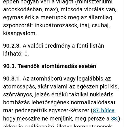
éppen hogyan veri a világot (minisztériumi
arcoskodásban, max), micsoda vibrálás van,
egymás érik a meetupok meg az államilag
szponzorált inkubátorozások, ihaj, csuhaj,
kisangyalom.
90.2.3.
A valódi eredmény a fenti listán
látható: 0.
90.3. Teendők atomtámadás esetén
90.3.1.
Az atomháború vagy legalábbis az
atomcsapás, akár valami az egészen pici kis,
szórványos, jelzés értékű taktikai nukleáris
bombázás lehetőségének normalizálódását
már pedzegettük egyszer-kétszer (
,
87. hírlev
hogy messzire ne menjünk, meg persze a
),
88.
akkor is a világsajtó, illetve kompetensnek