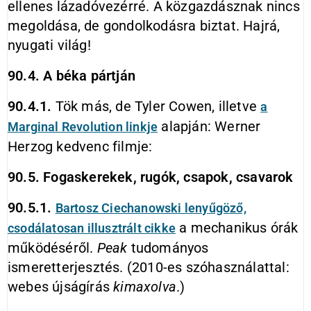
ellenes lázadóvezérré. A közgazdásznak nincs
megoldása, de gondolkodásra biztat. Hajrá,
nyugati világ!
90.4. A béka pártján
90.4.1.
Tök más, de Tyler Cowen, illetve
a
alapján: Werner
Marginal Revolution linkje
Herzog kedvenc filmje:
90.5. Fogaskerekek, rugók, csapok, csavarok
90.5.1.
Bartosz
Ciechanowski lenyűgöző,
a mechanikus órák
csodálatosan illusztrált cikke
működéséről.
Peak
tudományos
ismeretterjesztés. (2010-es szóhasználattal:
webes újságírás
kimaxolva
.)