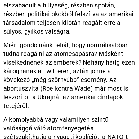
elszabadult a hülyeség, részben spotán,
részben politikai okokból felszítva az amerikai
társadalom teljesen idiótán reagált erre a
súlyos, gyilkos válságra.
Miért gondolnánk tehát, hogy normálisabban
tudna reagálni az atomcsapásra? Másként
viselkednének az emberek? Néhány hétig ezen
kárognának a Twitteren, aztán jönne a
kövekező „még szörnyűbb” esemény. Az
abortuszvita (Roe kontra Wade) már most is
leszorította Ukrajnát az amerikai címlapok
tetejéről.
A komolyabbá vagy valamilyen szintű
valósággá váló atomfenyegetés
szétszakíthatja a nyugati koalíciót, a NATO-t