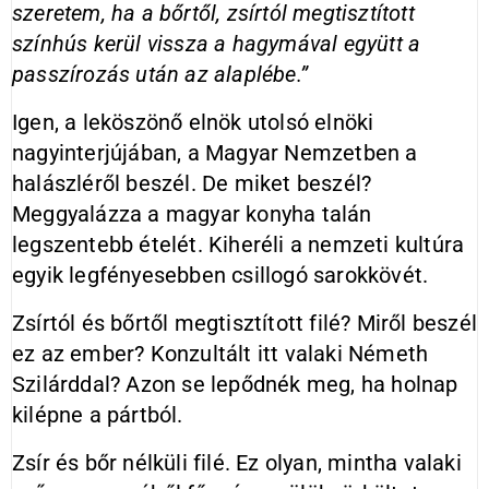
szeretem, ha a bőrtől, zsírtól megtisztított
színhús kerül vissza a hagymával együtt a
passzírozás után az alaplébe.”
Igen, a leköszönő elnök utolsó elnöki
nagyinterjújában, a Magyar Nemzetben a
halászléről beszél. De miket beszél?
Meggyalázza a magyar konyha talán
legszentebb ételét. Kiheréli a nemzeti kultúra
egyik legfényesebben csillogó sarokkövét.
Zsírtól és bőrtől megtisztított filé? Miről beszél
ez az ember? Konzultált itt valaki Németh
Szilárddal? Azon se lepődnék meg, ha holnap
kilépne a pártból.
Zsír és bőr nélküli filé. Ez olyan, mintha valaki