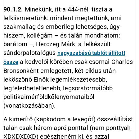
90.1.2.
Minekünk, itt a 444-nél, tiszta a
lelkiismeretünk: mindent megtettünk, ami
szakmailag és emberileg lehetséges, úgy
hiszem, kollégám – és talán mondhatom:
barátom –, Herczeg Márk, a felkészült
sándorpalotalógus
nagyszabású tablót állított
a kedvelői körében csak csornai Charles
össze
Bronsonként emlegetett, két ciklus után
leköszönő Elnök legemlékezetesebb,
legfeledhetetlenebb, legsorsformálóbb
politikaimérföldkőlenyomataiból
(vonatkozásában).
A kimerítő (kapkodom a levegőt) összeállítást
talán csak három apró ponttal (nem ponttyal!
XDXDXDXD) egészíteném ki, és azzal