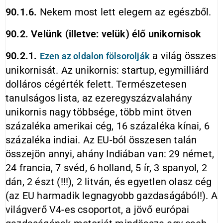
90.1.6.
Nekem most lett elegem az egészből.
90.2. Velünk (illetve: velük) élő unikornisok
90.2.1.
a világ összes
Ezen az oldalon fölsorolják
unikornisát. Az unikornis: startup, egymilliárd
dolláros cégérték felett. Természetesen
tanulságos lista, az ezeregyszázvalahány
unikornis nagy többsége, több mint ötven
százaléka amerikai cég, 16 százaléka kínai, 6
százaléka indiai. Az EU-ból összesen talán
összejön annyi, ahány Indiában van: 29 német,
24 francia, 7 svéd, 6 holland, 5 ír, 3 spanyol, 2
dán, 2 észt (!!!), 2 litván, és egyetlen olasz cég
(az EU harmadik legnagyobb gazdaságából!). A
világverő V4-es csoportot, a jövő európai