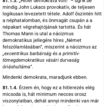
81.1.3.
„Hitler demokrata volt!” – ugrik be
mindig John Lukacs provokatív, de teljesen
logikusan levezetett tétele. Adolf őszintén hitt
a néphatalomban, és önmagát csupán a a
népakart végrehajtójának tartotta. És hát
Thomas Mann is utal a nácizmus
demokratikus jellegére híres „Német
felszólamlásában”, miszerint a nácizmus az
„excentrikus barbárság és a primitív-
tömegdemokratikus vásári durvaság
óriáshulláma”
.
Mindenki demokrata, maradjunk ebben.
81.1.4.
Érzem én, hogy ez a hitlerezés elég
micsoda is, hát minimum necces orosz
viszonylatban, dehát annyi mindenki van már