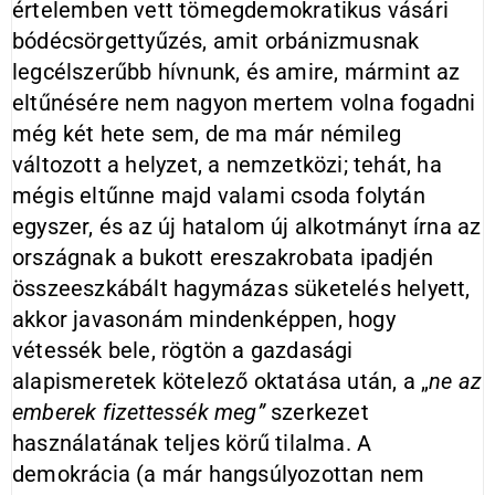
értelemben vett tömegdemokratikus vásári
bódécsörgettyűzés, amit orbánizmusnak
legcélszerűbb hívnunk, és amire, mármint az
eltűnésére nem nagyon mertem volna fogadni
még két hete sem, de ma már némileg
változott a helyzet, a nemzetközi; tehát, ha
mégis eltűnne majd valami csoda folytán
egyszer, és az új hatalom új alkotmányt írna az
országnak a bukott ereszakrobata ipadjén
összeeszkábált hagymázas süketelés helyett,
akkor javasonám mindenképpen, hogy
vétessék bele, rögtön a gazdasági
alapismeretek kötelező oktatása után, a „
ne az
emberek fizettessék meg”
szerkezet
használatának teljes körű tilalma. A
demokrácia (a már hangsúlyozottan nem