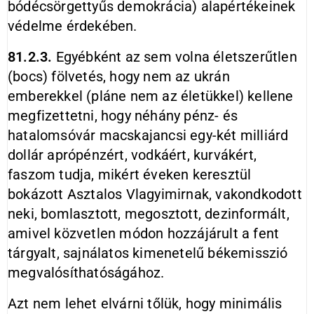
bódécsörgettyűs demokrácia) alapértékeinek
védelme érdekében.
81.2.3.
Egyébként az sem volna életszerűtlen
(bocs) fölvetés, hogy nem az ukrán
emberekkel (pláne nem az életükkel) kellene
megfizettetni, hogy néhány pénz- és
hatalomsóvár macskajancsi egy-két milliárd
dollár aprópénzért, vodkáért, kurvákért,
faszom tudja, mikért éveken keresztül
bokázott Asztalos Vlagyimirnak, vakondkodott
neki, bomlasztott, megosztott, dezinformált,
amivel közvetlen módon hozzájárult a fent
tárgyalt, sajnálatos kimenetelű békemisszió
megvalósíthatóságához.
Azt nem lehet elvárni tőlük, hogy minimális