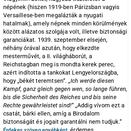
népének (hiszen 1919-ben Párizsban vagyis
Versaillese-ben megalázták a nyugati
hatalmak), amely népnek minden körülmények
között alázatos szolgája volt, illetve biztonsági
garanciákat. 1939. szeptember elsején,
néhány órával azután, hogy elkezdte
mesterművét, a II. világháborút, a
Reichstagban meg is mondta kerek perec,
azért indította a tankokat Lengyelországba,
hogy „békét teremtsen”.
„Ich werde diesen
Kampf, ganz gleich gegen wen, so lange führen,
bis die Sicherheit des Reiches und bis seine
Rechte gewährleistet sind!”
„Addig vívom ezt a
csatát, bárki ellen, amíg a Birodalom
biztonságát és jogait garantálni nem tudjuk.”
, érdemes
Érdekes szöveg egyébként