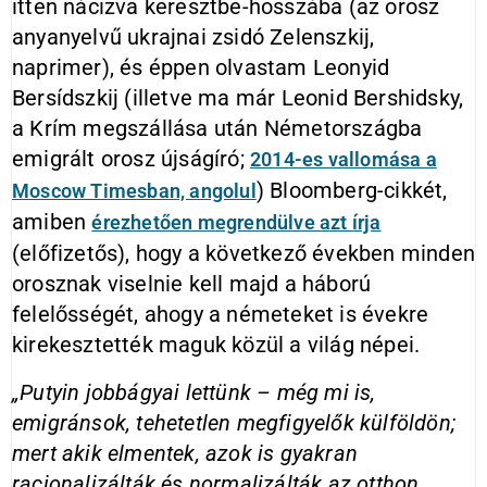
itten nácizva keresztbe-hosszába (az orosz
anyanyelvű ukrajnai zsidó Zelenszkij,
naprimer), és éppen olvastam Leonyid
Bersídszkij (illetve ma már Leonid Bershidsky,
a Krím megszállása után Németországba
emigrált orosz újságíró;
2014-es vallomása a
) Bloomberg-cikkét,
Moscow Timesban, angolul
amiben
érezhetően megrendülve azt írja
(előfizetős), hogy a következő években minden
orosznak viselnie kell majd a háború
felelősségét, ahogy a németeket is évekre
kirekesztették maguk közül a világ népei.
„Putyin jobbágyai lettünk – még mi is,
emigránsok, tehetetlen megfigyelők külföldön;
mert akik elmentek, azok is gyakran
racionalizálták és normalizálták az otthon