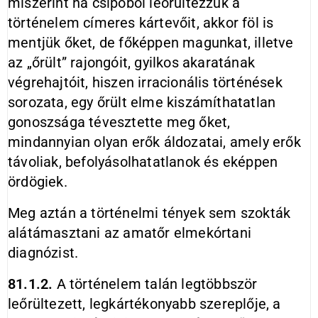
miszerint ha csípőből leőrültezzük a
történelem címeres kártevőit, akkor föl is
mentjük őket, de főképpen magunkat, illetve
az „őrült” rajongóit, gyilkos akaratának
végrehajtóit, hiszen irracionális történések
sorozata, egy őrült elme kiszámíthatatlan
gonoszsága tévesztette meg őket,
mindannyian olyan erők áldozatai, amely erők
távoliak, befolyásolhatatlanok és eképpen
ördögiek.
Meg aztán a történelmi tények sem szokták
alátámasztani az amatőr elmekórtani
diagnózist.
81.1.2.
A történelem talán legtöbbször
leőrültezett, legkártékonyabb szereplője, a