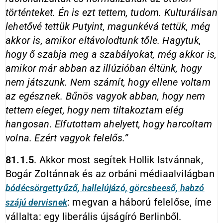
történteket. Én is ezt tettem, tudom. Kulturálisan
lehetővé tettük Putyint, magunkévá tettük, még
akkor is, amikor eltávolodtunk tőle. Hagytuk,
hogy ő szabja meg a szabályokat, még akkor is,
amikor már abban az illúzióban éltünk, hogy
nem játszunk. Nem számít, hogy ellene voltam
az egésznek. Bűnös vagyok abban, hogy nem
tettem eleget, hogy nem tiltakoztam elég
hangosan. Elfutottam ahelyett, hogy harcoltam
volna. Ezért vagyok felelős.”
81.1.5
. Akkor most segítek Hollik Istvánnak,
Bogár Zoltánnak és az orbáni médiaalvilágban
bódécsörgettyűző
, hallelújázó, görcsbeeső, habzó
: megvan a háború felelőse, íme
szájú dervisnek
vállalta: egy liberális újságíró Berlinből.