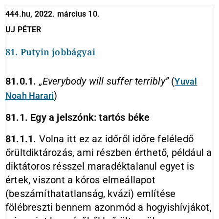
444.hu, 2022. március 10.
UJ PÉTER
81. Putyin jobbágyai
81.0.1.
„Everybody will suffer terribly”
(
Yuval
)
Noah
Harari
81.1. Egy a jelszónk: tartós béke
81.1.1.
Volna itt ez az időről időre feléledő
őrültdiktározás, ami részben érthető, például a
diktátoros résszel maradéktalanul egyet is
értek, viszont a kóros elmeállapot
(beszámíthatatlanság, kvázi) említése
fölébreszti bennem azonmód a hogyishívjákot,