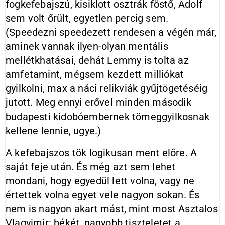
fogkefebajszú, kisiklott osztrák föstő, Adolf
sem volt őrült, egyetlen percig sem.
(Speedezni speedezett rendesen a végén már,
aminek vannak ilyen-olyan mentális
mellétkhatásai, dehát Lemmy is tolta az
amfetamint, mégsem kezdett milliókat
gyilkolni, max a náci relikviák gyűjtögetéséig
jutott. Meg ennyi erővel minden második
budapesti kidobóembernek tömeggyilkosnak
kellene lennie, ugye.)
A kefebajszos tök logikusan ment előre. A
saját feje után. És még azt sem lehet
mondani, hogy egyedül lett volna, vagy ne
értettek volna egyet vele nagyon sokan. És
nem is nagyon akart mást, mint most Asztalos
Vlagyimir: békét, nagyobb tiszteletet a