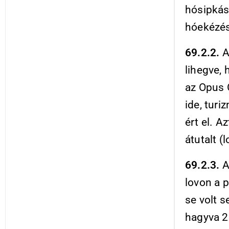
hósipkás 
hóekézés
69.2.2.
A
lihegve,
az Opus G
ide, turi
ért el. A
átutalt (
69.2.3.
A
lovon a 
se volt s
hagyva 2