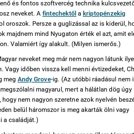
enő és fontos szoftvercég technika kulcsvezető
rosz neveket. A
fintechektől
a
kriptopénzekig
 oroszok. Persze a guglizással az is kiderül, h
ok majdnem mind Nyugaton érték el azt, amit el
n. Valamiért így alakult. (Milyen ismerős.)
agyar neveket meg már nem nagyon látunk ily
. Vagy időben vissza kell menni évtizedeket, C
ig meg
Andy Grove
-ig. (Az utóbbi ráadásul nem i
 megszólalni magyarul, mert a hálátlan dög úgy
, hogy nem nagyon szeretne azok nyelvén beszél
zeden belül háromszor is meg akarták ölni vagy
i a családját.)