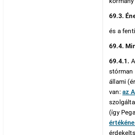
kormány 
69.3. Én
és a fent
69.4. Min
69.4.1.
A
stórman a
állami (é
van:
az 
szolgált
(így Peg
értékéne
érdekelts