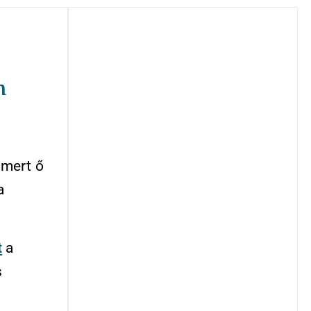
n
 mert ő
a
t
a
s