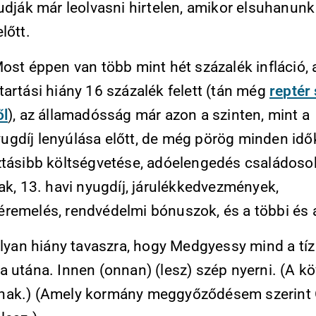
udják már leolvasni hirtelen, amikor elsuhanunk
lőtt.
ost éppen van több mint hét százalék infláció, 
artási hiány 16 százalék felett (tán még
reptér
ől
), az államadósság már azon a szinten, mint a
gdíj lenyúlása előtt, de még pörög minden idő
ztásibb költségvetése, adóelengedés családoso
ak, 13. havi nyugdíj, járulékkedvezmények,
remelés, rendvédelmi bónuszok, és a többi és a
olyan hiány tavaszra, hogy Medgyessy mind a tíz 
a utána. Innen (onnan) (lesz) szép nyerni. (A k
ak.) (Amely kormány meggyőződésem szerint 