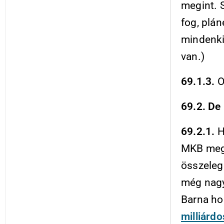
megint. S
fog, plá
mindenki 
van.)
69.1.3.
O
69.2. De
69.2.1.
H
MKB meg 
összeleg
még nagy
Barna ho
milliárd