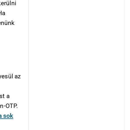
kerülni
Ha
lenünk
yesül az
st a
en-OTP.
a sok