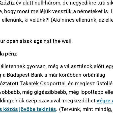
záztíz év alatt null-három, de negyedikre tuti si
ne, hogy most melléjük vesszük a németeket is. 
ellenünk, ki velünk?! (Aki nincs ellenünk, az el
ur open sisak against the wall.
 la pénz
álistennek gyorsan, még a választások előtt eg
a Budapest Bank a már korábban orbánilag
óztatott Takarék Csoporttal, és meglesz üstöllé
obbabb, még gigászibbebb, még lopottabb ell
ldingelnök szép szavaival: megkezdőhet
végre 
os közös jövőbe tekintés
. (Tervünk, mint mindig,