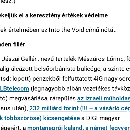
lesz.)
ekeljük el a keresztény értékek védelme
iek értelmében az Into the Void című nótát:
den fillér
 Jászai Gellért nevű tartalék Mészáros Lőrinc, f
lig álcázott belsőorbánista bulicége, a szinte 
rtsd: lopott) pénzekből felfuttatott 4iG nagy so
ALBtelecom
(legnagyobb albán vezetékes távköz
ató) megvásárlása, rárepülés
az izraeli műholda
asus után),
232 milliárd forint (!!! – a vásárló cé
k többszöröse) kicsengetése
a DIGI magyar
égeiért, a
montenegrói kaland
,
a német fegyver