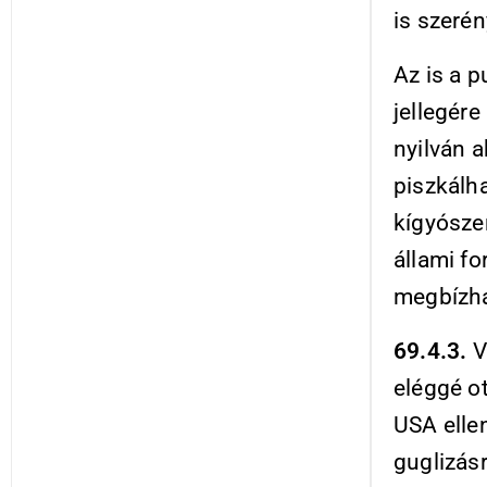
is szeré
Az is a 
jellegér
nyilván 
piszkálha
kígyósze
állami fo
megbízh
69.4.3.
V
eléggé o
USA elle
guglizásr