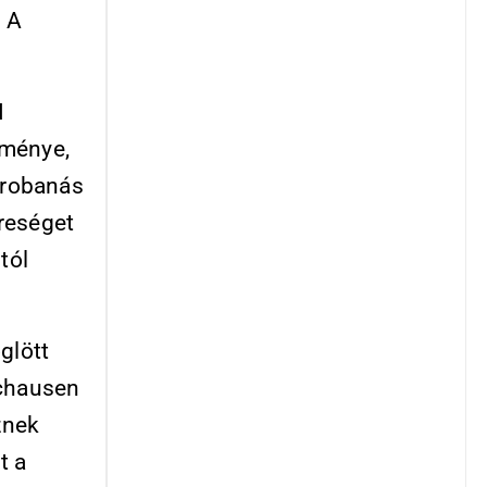
. A
I
tménye,
árrobanás
ereséget
tól
glött
chausen
znek
t a