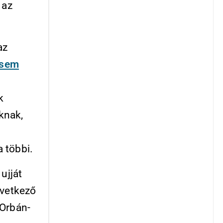
 az
az
 sem
k
knak,
 többi.
ujját
övetkező
Orbán-