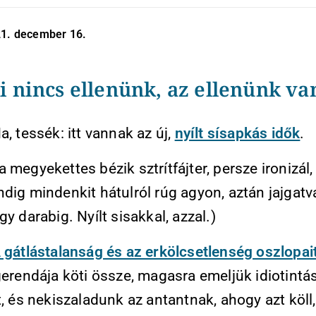
21. december 16.
i nincs ellenünk, az ellenünk va
a, tessék: itt vannak az új,
nyílt sísapkás idők
.
 megyekettes bézik sztrítfájter, persze ironizál,
dig mindenkit hátulról rúg agyon, aztán jajgatv
gy darabig. Nyílt sisakkal, azzal.)
 gátlástalanság és az erkölcsetlenség oszlopai
gerendája köti össze, magasra emeljük idiotintá
t, és nekiszaladunk az antantnak, ahogy azt köll,