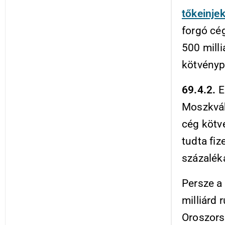
tőkeinjek
forgó cé
500 milli
kötvényp
69.4.2.
E
Moszkvába
cég kötv
tudta fize
százalék
Persze a
milliárd 
Oroszorsz