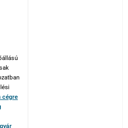
őállású
csak
rozatban
lési
s cégre
g
gyár