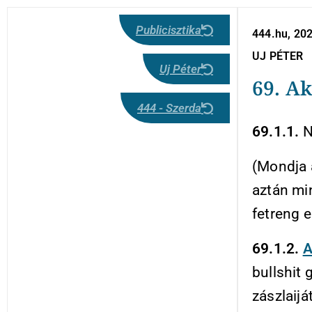
Publicisztika
444.hu, 20
UJ PÉTER
Uj Péter
69. Ak
444 - Szerda
69.1.1.
N
(Mondja a
aztán min
fetreng e
69.1.2.
A
bullshit 
zászlaijá