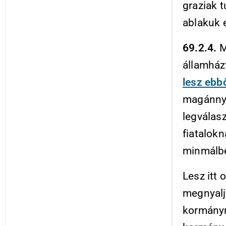
graziak t
ablakuk e
69.2.4.
M
államházt
lesz ebb
magánnyu
legválas
fiatalokn
minmálbé
Lesz itt 
megnyalj
kormányn