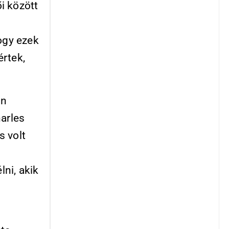
i között
ogy ezek
értek,
en
harles
s volt
ni, akik