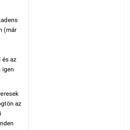
ekadens
n (már
 és az
g igen
veresek
ögtön az
i
minden