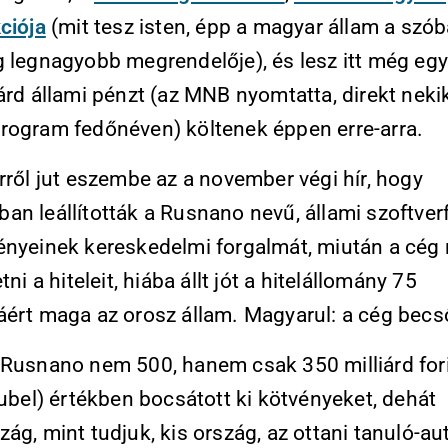
ciója
(mit tesz isten, épp a magyar állam a szó
g legnagyobb megrendelője), és lesz itt még egy
árd állami pénzt (az MNB nyomtatta, direkt nekik
rogram fedőnéven) költenek éppen erre-arra.
rről jut eszembe az a november végi hír, hogy
n leállították a Rusnano nevű, állami szoftverf
ényeinek kereskedelmi forgalmát, miután a cég
tni a hiteleit, hiába állt jót a hitelállomány 75
áért maga az orosz állam. Magyarul: a cég becs
 Rusnano nem 500, hanem csak 350 milliárd fori
rubel) értékben bocsátott ki kötvényeket, dehát
ág, mint tudjuk, kis ország, az ottani tanuló-au