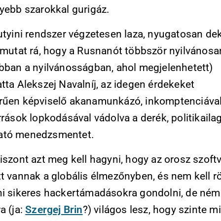
nyebb szarokkal gurigáz.
putyini rendszer végzetesen laza, nyugatosan d
e mutat rá, hogy a Rusnanót többször nyilvánosa
abban a nyilvánosságban, ahol megjelenhetett)
tta Alekszej Navalníj, az idegen érdekeket
rűen képviselő akanamunkázó, inkomptenciával
rrások lopkodásával vádolva a derék, politikaila
ató menedzsmentet.
iszont azt meg kell hagyni, hogy az orosz szoft
tt vannak a globális élmezőnyben, és nem kell r
ni sikeres hackertámadásokra gondolni, de ném
a (ja:
Szergej Brin
?) világos lesz, hogy szinte 