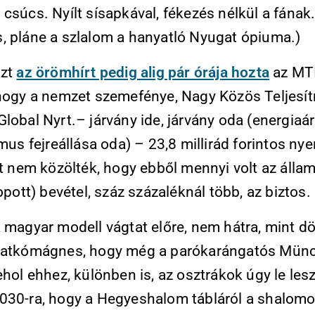
csúcs. Nyílt sísapkával, fékezés nélkül a fának
, pláne a szlalom a hanyatló Nyugat ópiuma.)
zt
az örömhírt pedig alig pár órája hozta
az MT
 hogy a nemzet szemefénye, Nagy Közös Teljesí
lobal Nyrt.– járvány ide, járvány oda (energia
zmus fejreállása oda) – 23,8 millirád forintos ny
zt nem közölték, hogy ebből mennyi volt az állam
lopott) bevétel, száz százaléknál több, az biztos.
 magyar modell vágtat előre, nem hátra, mint dö
patkómágnes, hogy még a parókarángatós Mün
ehol ehhez, különben is, az osztrákok úgy le les
030-ra, hogy a Hegyeshalom tábláról a shalomo