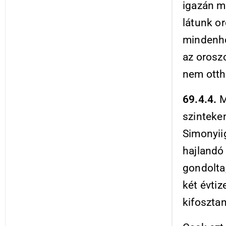
igazán m
látunk o
mindenhol
az orosz
nem ottho
69.4.4.
M
szinteken
Simonyi
hajlandó
gondolta
két évti
kifosztan