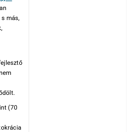
ban
 s más,
,
ejlesztő
 nem
ődölt.
nt (70
tokrácia