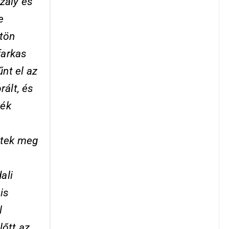
zály és
e
gtön
farkas
nt el az
ált, és
kék
itek meg
ali
is
l
lőtt az