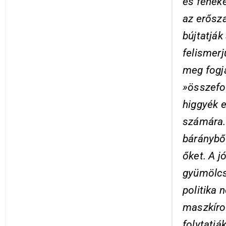
és feneke
az erősza
bújtatják
felismerj
meg fogja
»összefog
higgyék e
számára. 
báránybő
őket. A j
gyümölcsö
politika 
maszkíro
folytatjá