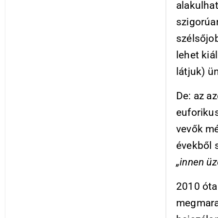
alakulhat
szigorúa
szélsőjo
lehet kiá
látjuk) 
De: az az
euforiku
vevők mé
évekből s
„innen üz
2010 óta
megmarad