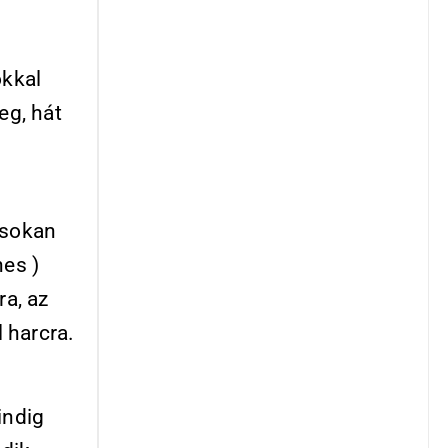
okkal
eg, hát
 sokan
es )
ra, az
l harcra.
indig