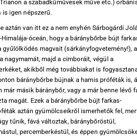
 (Trianon a szabadkűművesek műve etc.) orbáni
 is igen népszerű.
e aztán van itt ez a nem enyhén Sárbogárdi Jol
-Himalája-óceán, hogy a báránybőrbe bújt farka
 a gyűlölködés magvait (sárkányfogvetemény!), 
a nagymamát, majd a cimboráit, végül a
rkéket, akikből még továbbiakat is fogyasztana
onton báránybőrbe bújnak a hamis próféták is, 
n már másik báránybőr, vagy a már benne lévő f
ta magát. Ezek a báránybőrbe bújt farkas-
féták aztán gyümölcseikről ismerhetők fel, mer
gy tűnik, fává változtak, báránybőröstül,
stul, percemberkéstül, és éppen gyümölcsök