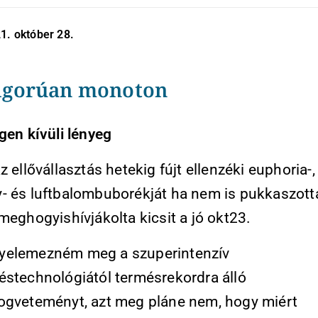
1. október 28.
zigorúan monoton
gen kívüli lényeg
 ellővállasztás hetekig fújt ellenzéki euphoria-,
- és luftbalombuborékját ha nem is pukkaszotta 
meghogyishívjákolta kicsit a jó okt23.
yelemezném meg a szuperintenzív
éstechnológiától termésrekordra álló
ogveteményt, azt meg pláne nem, hogy miért