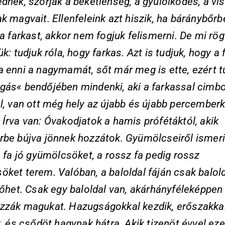
dnek, szórják a békétlenség, a gyűlölködés, a vis
k magvait. Ellenfeleink azt hiszik, ha báránybőrb
 a farkast, akkor nem fogjuk felismerni. De mi rö
ük: tudjuk róla, hogy farkas. Azt is tudjuk, hogy a 
 enni a nagymamát, sőt már meg is ette, ezért tű
ás« bendőjében mindenki, aki a farkassal cimbor
l, van ott még hely az újabb és újabb percember
Írva van: Óvakodjatok a hamis prófétáktól, akik
rbe bújva jönnek hozzátok. Gyümölcseiről ismer
ó fa jó gyümölcsöket, a rossz fa pedig rossz
ket terem. Valóban, a baloldal fáján csak balold
nőhet. Csak egy baloldal van, akárhányféleképpen 
zzák magukat. Hazugságokkal kezdik, erőszakka
k, és csődöt hagynak hátra. Akik tizenöt évvel eze