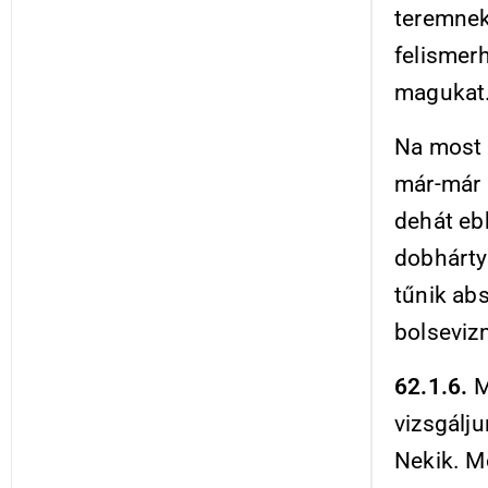
teremnek
felismer
magukat
Na most 
már-már k
dehát eb
dobhárty
tűnik abs
bolseviz
62.1.6.
M
vizsgálj
Nekik. M