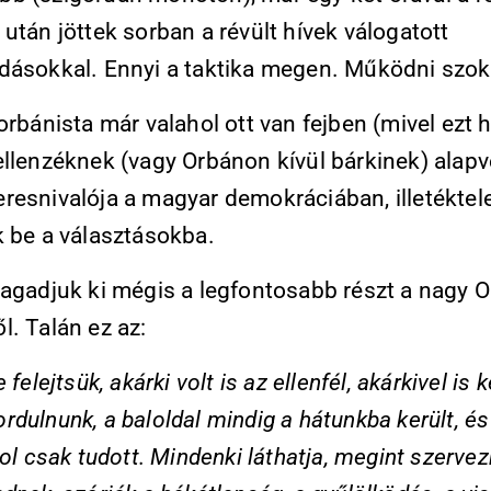
után jöttek sorban a révült hívek válogatott
dásokkal. Ennyi a taktika megen. Működni szok
orbánista már valahol ott van fejben (mivel ezt ha
ellenzéknek (vagy Orbánon kívül bárkinek) alap
resnivalója a magyar demokráciában, illetéktel
k be a választásokba.
agadjuk ki mégis a legfontosabb részt a nagy O
. Talán ez az:
 felejtsük, akárki volt is az ellenfél, akárkivel is k
dulnunk, a baloldal mindig a hátunkba került, és
hol csak tudott. Mindenki láthatja, megint szerve