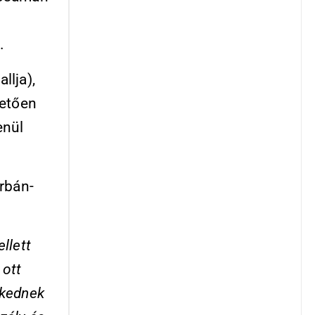
.
llja),
vetően
enül
rbán-
ellett
 ott
zkednek