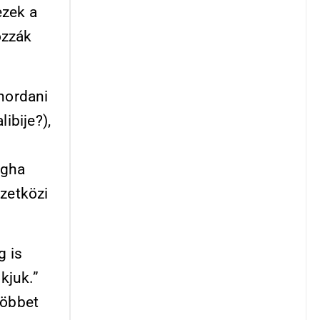
ezek a
ozzák
hordani
ibije?),
igha
mzetközi
g is
kjuk.”
többet