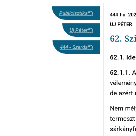
Publicisztika
444.hu, 202
UJ PÉTER
Uj Péter
62. S
444 - Szerda
62.1. Ide
62.1.1.
Az
vélemény
de azért 
Nem mél
termeszt
sárkányf