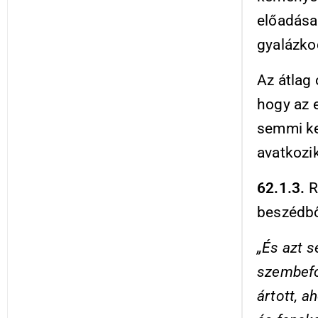
előadása 
gyalázko
Az átlag 
hogy az 
semmi ke
avatkozi
62.1.3.
R
beszédből
„És azt se
szembefor
ártott, a