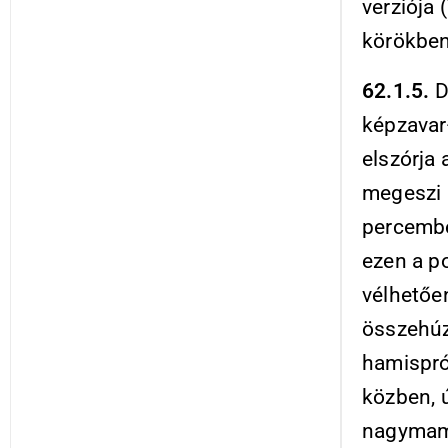
verziója
körökben
62.1.5.
D
képzavar
elszórja
megeszi 
percembe
ezen a p
vélhetőe
összehúz
hamispró
közben, ú
nagymamá