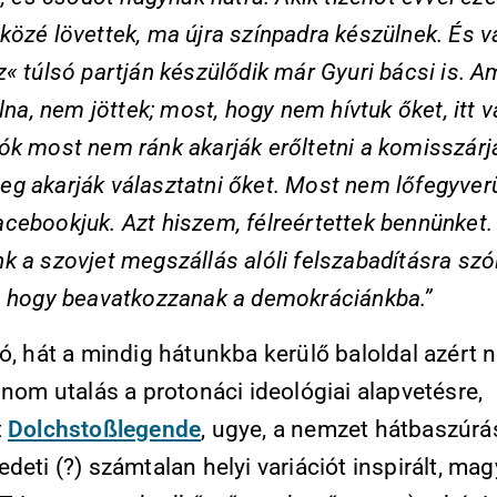
özé lövettek, ma újra színpadra készülnek. És v
« túlsó partján készülődik már Gyuri bácsi is. A
olna, nem jöttek; most, hogy nem hívtuk őket, itt 
k most nem ránk akarják erőltetni a komisszárja
g akarják választatni őket. Most nem lőfegyverü
cebookjuk. Azt hiszem, félreértettek bennünket.
 a szovjet megszállás alóli felszabadításra szól
, hogy beavatkozzanak a demokráciánkba.”
ó, hát a mindig hátunkba kerülő baloldal azért 
inom utalás a protonáci ideológiai alapvetésre,
t
Dolchstoßlegende
, ugye, a nemzet hátbaszúrá
deti (?) számtalan helyi variációt inspirált, mag