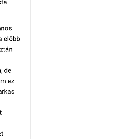
sta
ános
s előbb
aztán
, de
ám ez
arkas
t
et