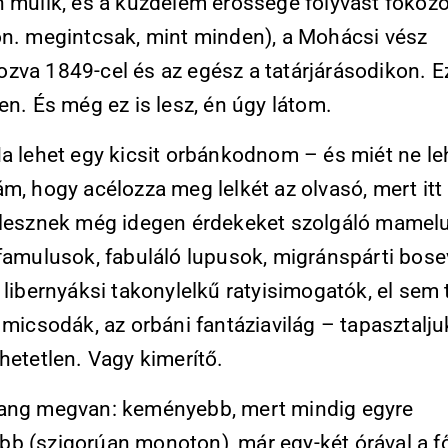
n múlik, és a küzdelem erőssége folyvást fokoz
on. megintcsak, mint minden), a Mohácsi vész
zva 1849-cel és az egész a tatárjárásodikon. E
en. És még ez is lesz, én úgy látom.
a lehet egy kicsit orbánkodnom – és miét ne le
m, hogy acélozza meg lelkét az olvasó, mert itt
 lesznek még idegen érdekeket szolgáló mamel
 famulusok, fabuláló lupusok, migránspárti bose
 libernyáksi takonylelkű ratyisimogatók, el sem
 micsodák, az orbáni fantáziavilág – tapasztalj
hetetlen. Vagy kimerítő.
ang megvan: keményebb, mert mindig egyre
b (szigorúan monoton), már egy-két órával a 