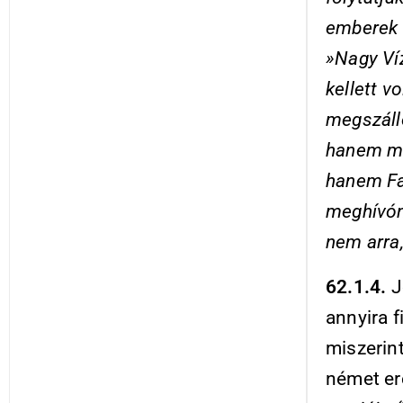
emberek k
»Nagy Víz
kellett v
megszálló
hanem me
hanem Fa
meghívónk
nem arra
62.1.4.
J
annyira f
miszerin
német ere