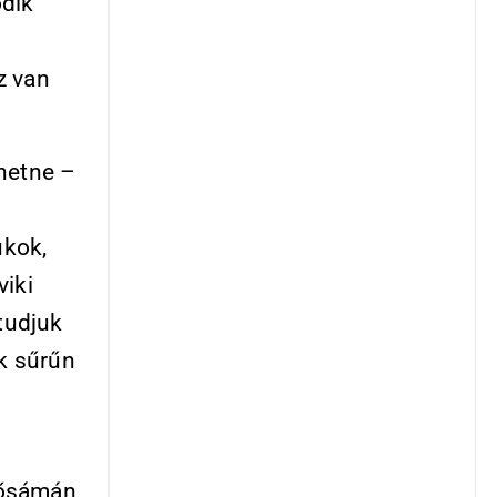
ódik
z van
hetne –
ukok,
viki
 tudjuk
uk sűrűn
fősámán