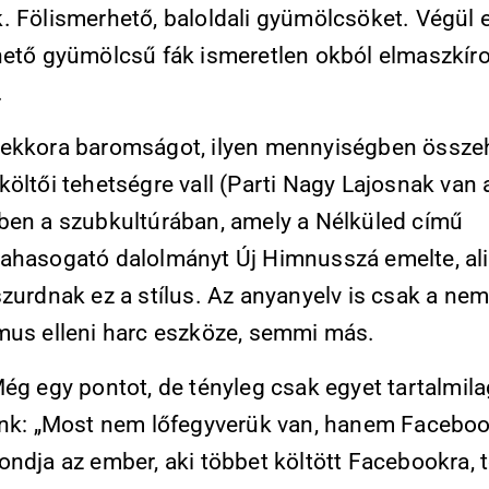
. Fölismerhető, baloldali gyümölcsöket. Végül 
hető gyümölcsű fák ismeretlen okból elmaszkír
.
ekkora baromságot, ilyen mennyiségben össze
öltői tehetségre vall (Parti Nagy Lajosnak van al
ben a szubkultúrában, amely a Nélküled című
ahasogató dalolmányt Új Himnusszá emelte, al
zurdnak ez a stílus. Az anyanyelv is csak a ne
mus elleni harc eszköze, semmi más.
ég egy pontot, de tényleg csak egyet tartalmila
unk: „Most nem lőfegyverük van, hanem Faceboo
ondja az ember, aki többet költött Facebookra, 