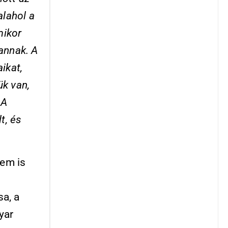
alahol a
mikor
vannak. A
ikat,
k van,
 A
t, és
nem is
sa, a
yar