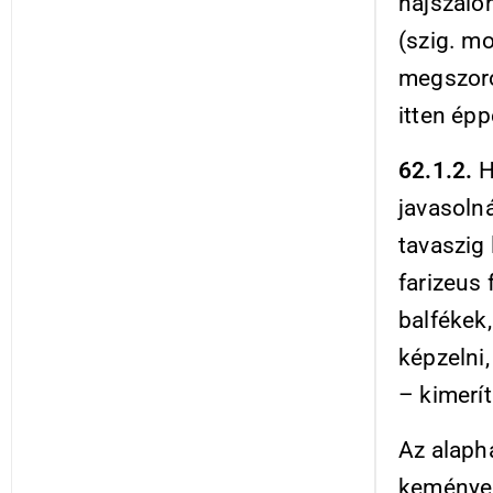
hajszálo
(szig. m
megszoro
itten épp
62.1.2.
H
javasolná
tavaszig
farizeus
balfékek,
képzelni,
– kimerít
Az alaph
keményeb