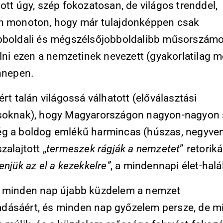
ott úgy, szép fokozatosan, de világos trenddel,
n monoton, hogy már tulajdonképpen csak
bboldali és mégszélsőjobboldalibb műsorszám
llni ezen a nemzetinek nevezett (gyakorlatilag m
ünnepen.
ért talán világossá válhatott (előválasztási
soknak), hogy Magyarországon nagyon-nagyon
g a boldog emlékű harmincas (húszas, negyven
zalajtott „
termeszek rágják a nemzetet
” retoriká
enjük az el a kezekkelre”
, a mindennapi élet-halá
 minden nap újabb küzdelem a nemzet
ásáért, és minden nap győzelem persze, de m