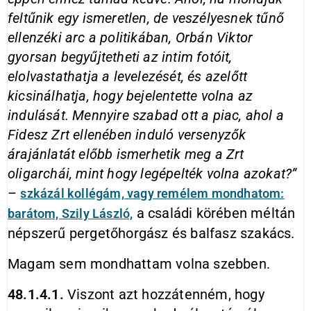
feltűnik egy ismeretlen, de veszélyesnek tűnő
ellenzéki arc a politikában, Orbán Viktor
gyorsan begyűjtetheti az intim fotóit,
elolvastathatja a levelezését, és azelőtt
kicsinálhatja, hogy bejelentette volna az
indulását. Mennyire szabad ott a piac, ahol a
Fidesz Zrt ellenében induló versenyzők
árajánlatát előbb ismerhetik meg a Zrt
oligarchái, mint hogy legépelték volna azokat?”
–
szkázál
kollégám, vagy remélem mondhatom:
a családi körében méltán
barátom, Szily László,
népszerű pergetőhorgász és balfasz szakács.
Magam sem mondhattam volna szebben.
48.1.4.1.
Viszont azt hozzátenném, hogy