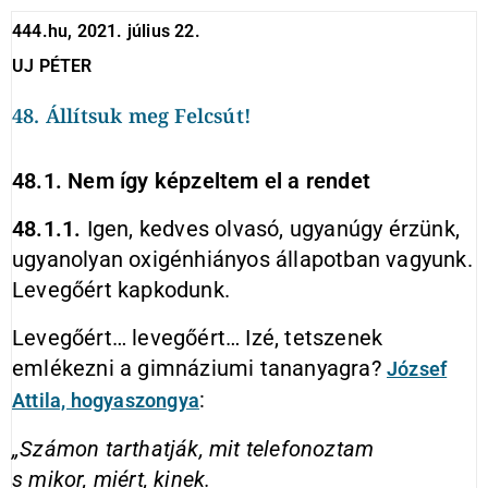
444.hu, 2021. július 22.
UJ PÉTER
48. Állítsuk meg Felcsút!
48.1. Nem így képzeltem el a rendet
48.1.1.
Igen, kedves olvasó, ugyanúgy érzünk,
ugyanolyan oxigénhiányos állapotban vagyunk.
Levegőért kapkodunk.
Levegőért… levegőért… Izé, tetszenek
emlékezni a gimnáziumi tananyagra?
József
:
Attila, hogyaszongya
„Számon tarthatják, mit telefonoztam
s mikor, miért, kinek.