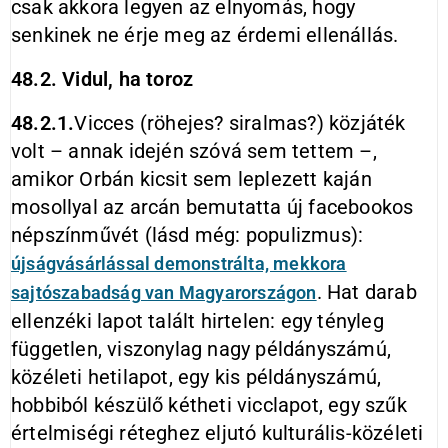
csak akkora legyen az elnyomás, hogy
senkinek ne érje meg az érdemi ellenállás.
48.2. Vidul, ha toroz
48.2.1.
Vicces (röhejes? siralmas?) közjáték
volt – annak idején szóvá sem tettem –,
amikor Orbán kicsit sem leplezett kaján
mosollyal az arcán bemutatta új facebookos
népszínművét (lásd még: populizmus):
újságvásárlással demonstrálta, mekkora
. Hat darab
sajtószabadság van Magyarországon
ellenzéki lapot talált hirtelen: egy tényleg
független, viszonylag nagy példányszámú,
közéleti hetilapot, egy kis példányszámú,
hobbiból készülő kétheti vicclapot, egy szűk
értelmiségi réteghez eljutó kulturális-közéleti