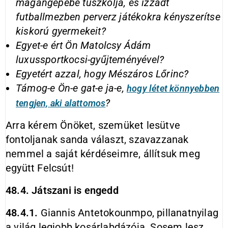
magángépébe tuszkolja, és izzadt
futballmezben perverz játékokra kényszerítse
kiskorú gyermekeit?
Egyet-e ért Ön Matolcsy Ádám
luxussportkocsi-gyűjteményével?
Egyetért azzal, hogy Mészáros Lőrinc?
Támog
-e Ön-e gat-e ja-e,
hogy létet könnyebben
?
tengjen, aki alattomos
Arra kérem Önöket, szemüket lesütve
fontoljanak sanda választ, szavazzanak
nemmel a saját kérdéseimre, állítsuk meg
együtt Felcsút!
48.4. Játszani is engedd
48.4.1.
Giannis Antetokounmpo, pillanatnyilag
a világ legjobb kosárlabdázója. Sosem lesz