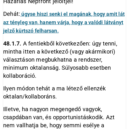
Hazafias Népfront jelöltjei!
Dehát:
úgyse hiszi senki el magának, hogy amit lát
az tényleg van, hanem várja, hogy a valódi látványt
jelző kürtszó felharsan.
48.1.7.
A fentiekből következően: úgy tenni,
mintha itten a következő (vagy akármikori)
választáson megbukhatna a rendszer,
minimum oktalanság. Súlyosabb esetben
kollaboráció.
Ilyen módon tehát a ma létező ellenzék
oktalan/kollaboráns.
Illetve, ha nagyon megengedő vagyok,
csapdában van, és opportunistáskodik. Azt
nem vallhatja be, hogy semmi esélye a