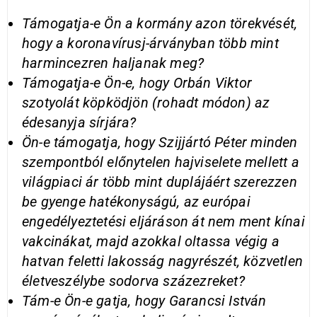
Támogatja-e Ön a kormány azon törekvését,
hogy a koronavírusj-árványban több mint
harmincezren haljanak meg?
Támogatja-e Ön-e, hogy Orbán Viktor
szotyolát köpködjön (rohadt módon) az
édesanyja sírjára?
Ön-e támogatja, hogy Szijjártó Péter minden
szempontból előnytelen hajviselete mellett a
világpiaci ár több mint duplájáért szerezzen
be gyenge hatékonyságú, az európai
engedélyeztetési eljáráson át nem ment kínai
vakcinákat, majd azokkal oltassa végig a
hatvan feletti lakosság nagyrészét, közvetlen
életveszélybe sodorva százezreket?
Tám-e Ön-e gatja, hogy Garancsi István