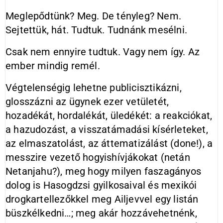
Meglepődtünk? Meg. De tényleg? Nem.
Sejtettük, hát. Tudtuk. Tudnánk mesélni.
Csak nem ennyire tudtuk. Vagy nem így. Az
ember mindig remél.
Végtelenségig lehetne publicisztikázni,
glosszázni az ügynek ezer vetületét,
hozadékát, hordalékát, üledékét: a reakciókat,
a hazudozást, a visszatámadási kísérleteket,
az elmaszatolást, az áttematizálást (done!), a
messzire vezető hogyishívjákokat (netán
Netanjahu?), meg hogy milyen faszagányos
dolog is Hasogdzsi gyilkosaival és mexikói
drogkartellezőkkel meg Ailjevvel egy listán
büszkélkedni…; meg akár hozzávehetnénk,