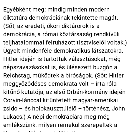
Egyébként meg: mindig minden modern
diktatúra demokráciának tekintette magát.
(Sőt, az eredeti, ókori diktárorok is a
demokrácia, a római köztársaság rendkívüli
teljhatalommal felruházott tisztviselői voltak.)
Ügyelt mindenféle demokratikus látszatokra.
Hitler idején is tartottak választásokat, még
népszavazásokat is, és ülésezett buzgón a
Reichstag, működtek a bíróságok. (Sőt: Hitler
meggyőződéses demokrata volt – írta róla
kitűnő kutatója, az első Orbán-kormány idején
Corvin-lánccal kitüntetett magyar-amerikai
zsidó – és holokauszttúlélő – történész, John
Lukacs.) A népi demokráciára meg még
emlékszünk: milyen remekül szerepeltek a